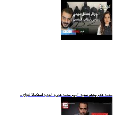
.. محمد علام وهيثم سعيد: ألبوم محمد عدوية الجديد استكمالا لنجاح