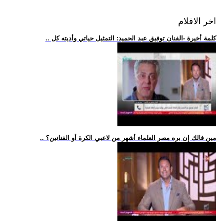
اخر الافلام
.. كلمة أخيرة -الفنان توفيق عبد الحميد: التمثيل حياتي وأديته كل
.. مين قالك إن بره مصر العلماء أشهر من لاعبي الكرة أو الفنانين؟