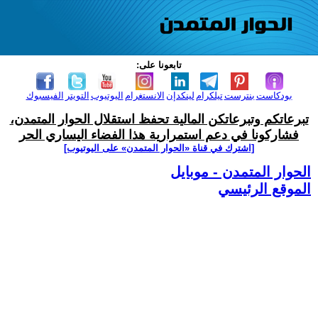
تابعونا على:
بودكاست
بنترست
تيلكرام
لينكدإن
الانستغرام
اليوتيوب
التويتر
الفيسبوك
تبرعاتكم وتبرعاتكن المالية تحفظ استقلال الحوار المتمدن،
فشاركونا في دعم استمرارية هذا الفضاء اليساري الحر
[اشترك في قناة ‫«الحوار المتمدن» على اليوتيوب]
الحوار المتمدن - موبايل
الموقع الرئيسي