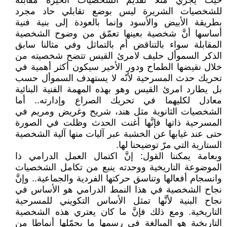
حيث يجري مثلا تقديم الشخصيات الخيِّرة مقابلة
للشخصيات الشريرة ليس بوضع تقابلي حاد مجرد
بطريقة الأبيض والأسود وإنما بالعودة إلى بنية فنية
أساسها أنَّ شخصية بعينها تعمّق من وضوح الشخصية
المقابلة سواء بالتناقض أم بالتماثل وفي مثالنا سابق
الذكر السموأل حليف لامرئ القيس تتضح شخصيته من
خلال نقيضها الطماح ودور الأخير سيكون أكثر أهمية في
تحريك حدث المسرحية لأنّه لا يستهدف السموأل حسب
بل يطارد امرئ القيس وهو بهذه المهمة الفنية البنائية
معادل لكليهما في تحريك الصراع وإدارته.. أما
الشخصيات الثانوية مثل هند، شريح وغريض ومريم في
المسرحية ذاتها فإنَّها أغنت الحدث وظلت في الصورة
حتى عند غيابها عن الخشبة عبر آليات منها آلية الشخصية
الستارية التي مرّ توضيحنا لها.
وبعامة يمكننا القول: إنَّ اكتمال العمل الدرامي ذا
الموضوعة التاريخية ووحدته ينبع من تكامل الشخصيات
وانسجام أفعالها وتناسق حركتها الفردية والجماعية.. وإنَّ
نجاح الشخصية في هذا النمط الدرامي هو الأساس في
نجاح البنية لأنَّها تمثل الأساس التكويني للمسرحية
التاريخية. ومع ذلك فإنَّ ما كان يعتري هذه الشخصية
التاريخية هو المبالغة في رسمها ما يحمّلها أنماطا من