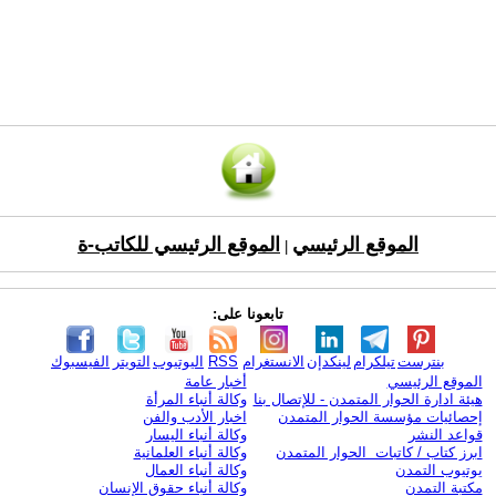
الموقع الرئيسي
الموقع الرئيسي للكاتب-ة
|
تابعونا على:
بنترست
تيلكرام
لينكدإن
الانستغرام
RSS
اليوتيوب
التويتر
الفيسبوك
الموقع الرئيسي
أخبار عامة
هيئة ادارة الحوار المتمدن - للإتصال بنا
وكالة أنباء المرأة
إحصائيات مؤسسة الحوار المتمدن
اخبار الأدب والفن
قواعد النشر
وكالة أنباء اليسار
ابرز كتاب / كاتبات الحوار المتمدن
وكالة أنباء العلمانية
يوتيوب التمدن
وكالة أنباء العمال
مكتبة التمدن
وكالة أنباء حقوق الإنسان