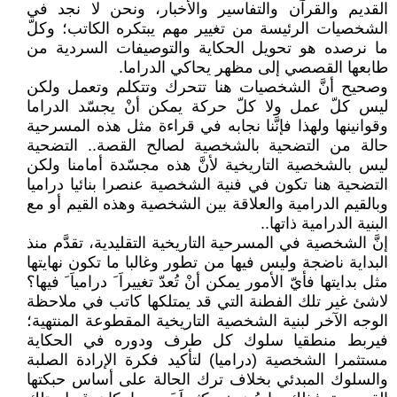
القديم والقرآن والتفاسير والأخبار، ونحن لا نجد في
الشخصيات الرئيسة من تغيير مهم يبتكره الكاتب؛ وكلّ
ما نرصده هو تحويل الحكاية والتوصيفات السردية من
طابعها القصصي إلى مظهر يحاكي الدراما.
وصحيح أنَّ الشخصيات هنا تتحرك وتتكلم وتعمل ولكن
ليس كلّ عمل ولا كلّ حركة يمكن أنْ يجسّد الدراما
وقوانينها ولهذا فإنَّنا نجابه في قراءة مثل هذه المسرحية
حالة من التضحية بالشخصية لصالح القصة.. التضحية
ليس بالشخصية التاريخية لأنَّ هذه مجسّدة أمامنا ولكن
التضحية هنا تكون في فنية الشخصية عنصرا بنائيا دراميا
وبالقيم الدرامية والعلاقة بين الشخصية وهذه القيم أو مع
البنية الدرامية ذاتها..
إنَّ الشخصية في المسرحية التاريخية التقليدية، تقدَّم منذ
البداية ناضجة وليس فيها من تطور وغالبا ما تكون نهايتها
مثل بدايتها فأيّ الأمور يمكن أنْ تُعدّ تغييراَ َ درامياَ َ فيها؟
لاشئ غير تلك الفطنة التي قد يمتلكها كاتب في ملاحظة
الوجه الآخر لبنية الشخصية التاريخية المقطوعة المنتهية؛
فيربط منطقيا سلوك كل طرف ودوره في الحكاية
مستثمرا الشخصية (دراميا) لتأكيد فكرة الإرادة الصلبة
والسلوك المبدئي بخلاف ترك الحالة على أساس حبكتها