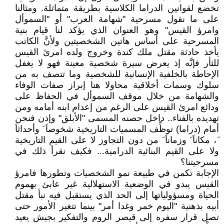
تخضع لقوانين الدراما الكلاسية بطريقة متماثلة. ومثالنا
على ما نقول مسرحية "شهامة العرب" أو "السموأل
وامرؤ القيس" وهو العنوان الذي يؤكد لنا قيام بنية
المسرحية على أساس هاتين الشخصيتين ولأنَّ الكاتب
يأخذ حادثة مقتل ملك كندة وخروج ولده امرئ القيس
للثأر فإنَّه إذ يعرض سيرة شخصية معينة فهو لا يغفل
الإحاطة بالخلفية الإنسانية للشخصية وما تتصف به من
سلوك وسمات أخلاقية محاولا هنا إبراز صفات الوفاء
والشهامة من خلال موقف السموأل في الحفاظ على
ودائع امرئ القيس على الرغم من إعدام ابنه أمامه ومن
تهديده بالفناء.. داخل حصنه المسمى "الأبلق" وإذن فنحن
أمام (دراما) توظِّف المسميات التاريخية شخوصاَ َ وأحداثاَ
َ، مكاناَ َ وزماناَ َ من دون التجاوز لا على القيم التاريخية
ولا على القيم البنائية الدرامية... فكيف نقرأ ذلك في
مسرحيتنا؟
الإجابة تكمن في طبيعة نمو الشخصيات وتطورها فامرؤ
القيس يبدو في الوضعية الاستهلالية غير عابئ بهموم
الحياة ومسؤولياتها إلى الحد الذي يستقبل فيه نبأ مقتل
أبيه بذهنية "اليوم خمر وغدا أمر" بينما تتغير الأمور حتى
تصل قرار سفره إلى قيصر الروم والتفكير بجيش يعيد