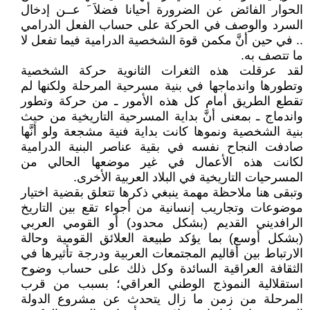
الحوار الفائض عن الضرورة أحيانا فضلاَ َ عــن إدخال
السرد والوصف في الحركة على حساب الفعل الدرامي
.. في حين أنَّ مكمن قوة الشخصية الدرامية فيما تفعل لا
ما تتصف به.
لقد عرقلت هذه الثغرات الثانوية حركة الشخصية
وتطورها واندماجها في بنية مسرحية المرحلة ولكنها لم
تقطع الطريق أمام كل هذه الأمور ـ من حركة وتطور
واندماج ـ بمعنى أنَّ بداية المسرحية التاريخية من حيث
بنية الشخصية ونموها كانت بداية فنية مشجعة ولو أنَّها
صادفت النجاح نفسه في بقية عناصر البنية الدرامية
لكانت هذه الأعمال في غير موضعها الحالي من
المسرحيات التاريخية في البلاد العربية الأخرى.
وتبقى هنا ملاحظة مهمة ينبغي ذكرها تتعلق بقضية اختيار
موضوعات وتجاريب إنسانية من أجواء تقع بين التاريخ
الرافديني القديم (بشكل محدود) أو القومي العربي
(بشكل أوسع) بما يؤكد طبيعة العلائق القومية وحالة
الارتباط بين أقاليم المجتمعات العربية ودرجة تأثيرها في
الثقافة العراقية السائدة وكل ذلك على حساب وضوح
استقلالية النموذج الوطني العراقي؛ بسبب من قرب
المرحلة من زمن ما زال يتحدث عن مشروع الدولة