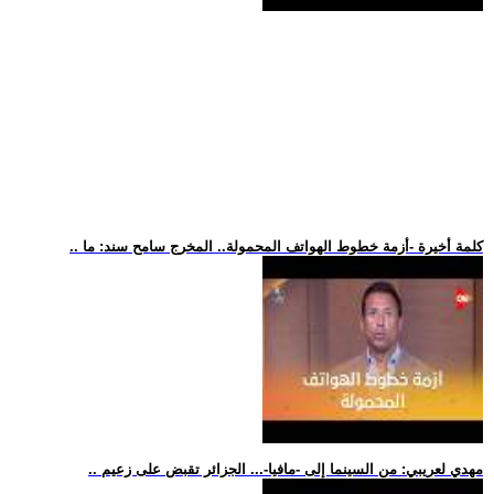
.. كلمة أخيرة -أزمة خطوط الهواتف المحمولة.. المخرج سامح سند: ما
.. مهدي لعريبي: من السينما إلى -مافيا-... الجزائر تقبض على زعيم