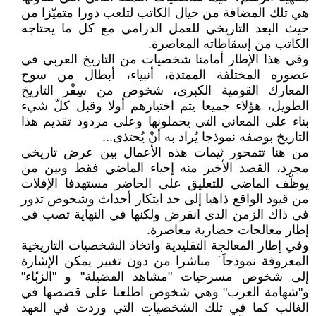
هي تلك المضافة من خيال الكاتب لتلعب دورا متميّزا من
حيث البعد التاريخي للعمل الدرامي مع كل ما يحتاجه
الكاتب من إسقاطاته المعاصرة.
وفي هذا الإطار أمامنا شخصيات من التاريخ العربي في
عصوره المختلفة الممتدة، أنبياء، أبطال من سوح
المعارك القومية الكبرى، شخوص من سِفْر التاريخ
الطويل، هؤلاء جميعا يتم اختيارهم أولا وقبل كلّ شيء
بناء على المعاني التي يحملونها وعلى مردود تقديم هذا
التاريخ بوصفه نموذجا يُراد به أنْ يُحتذى...
من هنا تتمحور ثيمات هذه الأعمال بين عرض تاريخي
مجرد، القصد الأخير منه إحياء الماضي فقط وبين من
يوظّف الماضي للتعليق على الحاضر مستهدفا الإفلات
من قيود الواقع ذاهبا إلى حد ابتكار أحداث وشخوص تدور
في ذاك الزمن الذي انقرض ولكنها في النهاية تصب في
إطار معالجات حضارية معاصرة.
وفي إطار المعالجة التقليدية واتخاذ الشخصيات التاريخية
المعروفة نموذجاَ َ مباشرا من دون تغيير يمكن الإشارة
إلى شخوص مسرحيات "مشاهد الفضيلة" و "الزبّاء"
و"شهامة العرب" وهي شخوص اطلعنا على قصصها في
الغالب كما في تلك الشخصيات التي وردت في العهد