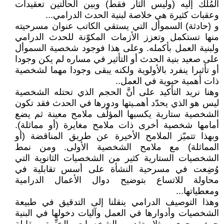
المُلْك إليه (وليس الثأر فقط) وبين الحالتين تعقيدات
وعقبات كثيرة هي خلاصة لبنية الحدث الدرامي...
و (حادثة) السموأل التي يستقي الكاتب عنوان مسرحيته
منها تستكمل وتعزز الأزمات المكوّنة للحدث الدرامي
ولبنية العمل بأكمله. وعلى هذا فوجود شخصية السموأل
على صعيد بنية الحدث أو التأثير في مساره لم يكن وجودا
أو تأثيرا ينفرد بالأولوية ولكنه يبقى وجودا مهما لشخصية
ذات أهمية حيوية في العمل..
وهنا نريد التأكيد على أنَّ الحجم الذي تحتله الشخصية
ليس هو الذي يحدّد أهمـيتها ودورها في الحدث فقد تكون
الشخصية ستارية يكسبها المؤلّف ملامح معينة ثم يضع
أمامها شخصية أخرى ذات ملامح مغايرة (أو مماثلة).
وبهذا تتميّز الملامح الأخيرة عن طريق المناقضة (أو
المماثلة) مع ملامح الشخصية الأولى. ومن نمط
الشخصيات الستارية كثير من الشخصيات الثانوية التي
وُضِعت في مسرحية النشأة على أسس تقابلية في
محاولة للاتساع بتوضيح دوال الأعمال الدرامية
ومعطياتها...
وهذا التوصيف الدرامي ينقلنا إلى التدقيق في طبيعة
الشخصيات وأدوارها في العمل وآليات دخولها في البنية