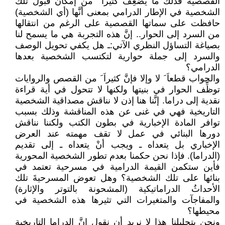
القصصية فذلك ما يُضعِف كثيراَ َ من إمكان قبول تلك
الشخصية في الإطار الدرامي بمعنى أنَّها (أي الشخصية)
حافظت على سماتها القصصية على الرغم من انتقالها
من السرد إلى الحوار.. إنَّ هذه التجربة هي ما يسمح لنا
بصياغة التساؤل النظري الآتي:ـ هل يكفي تحويل الوصف
والسرد إلى جملة حوارية لتكتسب الشخصية بعدها
الدرامي؟
والجواب قطعاَ َ لا وإلا فإنَّ كثيراَ َ من القصص والروايات
توظِّف الحوار في بنيتها ولكنها لا تتحول في أية قراءة
نقدية إلى دراما. إنَّنا هنا إذن لا نناقش مصداقية الشخصية
التاريخية فهي في غنى عن هذه المناقشة وذلك بسبب
توافر المادة الإخبارية في بطون الكتب ولكننا نناقش
دورها البنائي في عمل لا تقف مهمته عند العرض
الإخباري بل يتعداه ـ ويجب أنْ يتعداه ـ إلى تقديم
(الدراما). فإذا نحن حكمنا بعدم تطور الشخصية المحورية
فأين ستكمن القيمة الدرامية في مسرحية تعتمد في
بنائها على تلك الشخصية؟ وهل تعوض المسرحيةَ تلك
الأحداثُ الدراماتيكية (المشحونة بالتوتر والإثارة)
والمفاجآت والمتغيرات التي تثيرها هذه الشخصية في
محيطها؟
ونحن بتحليلنا هذا لا نريد أن نقول إنَّ الدراما التاريخية