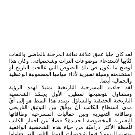
لقد كان جليا عمق علاقة ثقافة المرحلة بالماضي والتفات
كتّابها لاستدعاء موضوعات التراث وشخصياته.. وكان هذا
أوضح ما يكون في تلك النصوص التي عالجت التاريخ أو
استخدمته وسيلة تعبيرية لأداء مهامها المضمونية الوعظية
والجمالية أيضا.
لقد جاءت المسرحية التاريخية تمثيلا لهذه الرؤية
وسنتناول لتوضيحها نمطين: الأول يجسّد الشخصية
التاريخية الحقيقية والتساؤل بصدد هذا النمط هو إلى أيِّ
مدى استطاع الكاتب أنْ يوفِّقَ بين التوثيق التاريخي
وطاقاته التعبيرية وبين جماليات المسرحية وطاقاتها
التعبيرية المخصوصة الجديدة؟ فضلاَ َعن اختيار الكاتب
للّحظة الأكثر دراميّة من حياة هذه الشخصية الواقعية
منتهية الرسم؟ فيما شخصيات النمط الثاني التي نتناولها