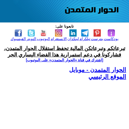
تابعونا على:
بودكاست
بنترست
تيلكرام
لينكدإن
الانستغرام
اليوتيوب
التويتر
الفيسبوك
تبرعاتكم وتبرعاتكن المالية تحفظ استقلال الحوار المتمدن،
فشاركونا في دعم استمرارية هذا الفضاء اليساري الحر
[اشترك في قناة ‫«الحوار المتمدن» على اليوتيوب]
الحوار المتمدن - موبايل
الموقع الرئيسي