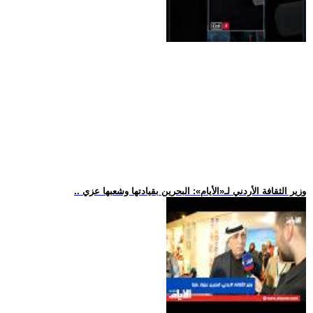
.. وزير الثقافة الأردني لـ«الأيام»: البحرين بقيادتها وشعبها عزي