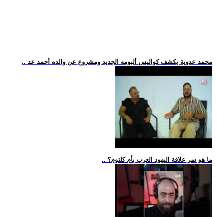
.. محمد عدوية يكشف كواليس ألبومه الجديد ومشروع عن والده أحمد عد
.. ما هو سر علاقة اليهود العرب بأم كلثوم؟