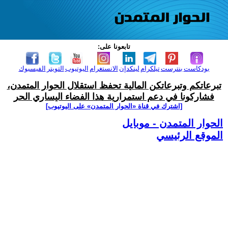
تابعونا على:
بودكاست
بنترست
تيلكرام
لينكدإن
الانستغرام
اليوتيوب
التويتر
الفيسبوك
تبرعاتكم وتبرعاتكن المالية تحفظ استقلال الحوار المتمدن،
فشاركونا في دعم استمرارية هذا الفضاء اليساري الحر
[اشترك في قناة ‫«الحوار المتمدن» على اليوتيوب]
الحوار المتمدن - موبايل
الموقع الرئيسي