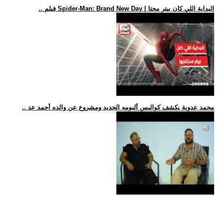
.. فيلم Spider-Man: Brand New Day | البداية اللي كان بيتر محتا
.. محمد عدوية يكشف كواليس ألبومه الجديد ومشروع عن والده أحمد عد