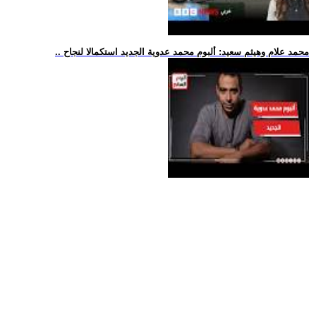
.. محمد علام وهيثم سعيد: ألبوم محمد عدوية الجديد استكمالا لنجاح