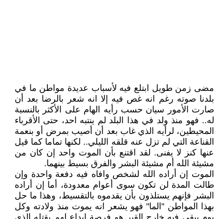
مضى زمن طويل ابتلع فيه لأسباب عديدة مواطن ما في
بلدنا صوته رغم انه غص فيه إلا انه شعر بالرضا بعد أن
صارت الأمور سيان حسب رأيه الهام على الأكثر بالنسبة
له.. فهو منذ ولد في هذا البلد لم ينتبه احد، حتى الأقرباء
المحيطين، لرأيه الذي غاب بعد أن أصيب بمرض أو بنعمة
القناعة التي لم تزل عنه قلقه الليلي.. لكنها تماما كما قيل
عنها كنز لا يفنى. لقد اقتنع بأن الموت واحد إن كان من
مشيئة الله أم مشيئة البشر والفرق بسيط بينهما.
الموت إن أراده الله لشخص وافاه فيه دفعة واحدة وإن
طالت المدة لن تكون سوى أعوام معدودة، أما إن أراده
البشر فإنهم يستلذون بأن يقدموه بالتقسيط، وهذا ما حل
بهذا المواطن "الما" فهو يشعر انه يموت منذ ولادته وكل
يوم يبقى فيه خارج القبر هو فرصة إبداع لهم بقتله الذي