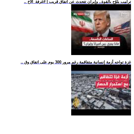
.. ترامب يلوّح بالقوة.. وإيران تتحدث عن اتفاق قريب | #غرفة_الأخ
.. غزة تواجه أزمة إنسانية متفاقمة رغم مرور 300 يوم على اتفاق وق