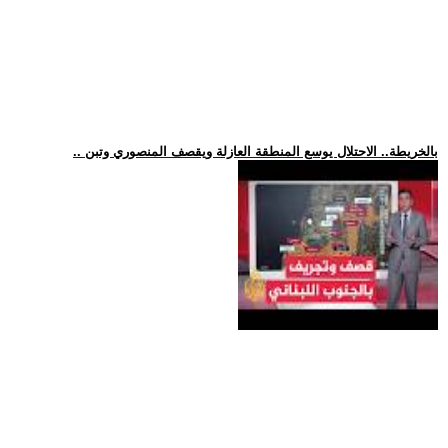
.. بالخريطة.. الاحتلال يوسع المنطقة العازلة ويقصف المنصوري وتبن