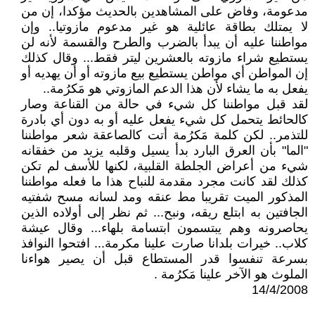
مدعومة، وفاض على المشاهدين بالحديث مؤكدا، إن من
لا يمتلك بطاقة عائلية هو غير مدعوم مازوتيا.. وإن
مواطننا عليه أن يبدأ بالضرب والطرح والقسمة لأنه لن
يستطيع شراء مازوته بالعشرين ليتر فقط... وقال كذلك
إن المواطن أي مواطن يستطيع بيع مازوته أو أن يهديه أو
يفعل به ما يشاء لأن هذا الدعم المازوتي هو مَكرُمة..
لقد قبل مواطننا كل شيء في حالة من القناعة وصار
كالحائط يتحمل كل شيء يفعل عليه أو به دون أي بادرة
للتذمر.. لكن كلمة مَكرُمة أتت كالصاعقة شعر مواطننا
"الما" بأن العرق البارد بدأ يسيل وقلبه يزيد من خفقانه
شيء من أعراض الجلطة القلبية، لكنها للأسف لم تكن
كذلك لقد كانت مجرد مقدمة للنباح هذا ما فعله مواطننا
المذكور الميت تقريبا مط عنقه ومد لسانه مسح شفتيه
الجافتين به ابتلع ريقه، ونبح... ثم نظر إلى أولاده الذين
يحاصرونه وهم يبتسمون ابتسامة بلهاء... وقال عيشة
كلاب.. خيرات بلدانا صارت علينا مكرمة... افتحوا النوافذ
بسرعة تنفسوا قدر المستطاع قبل أن يصير هواءنا
الملوث هو الآخر علينا مَكرُمة .
14/4/2008