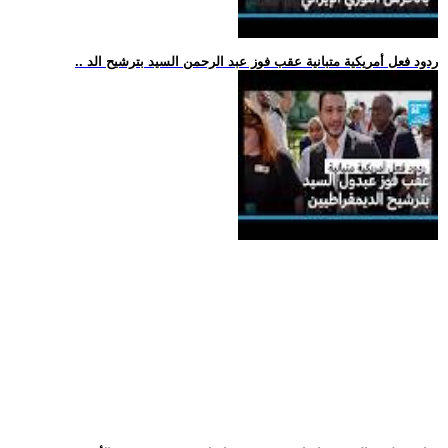
.. ردود فعل أمريكية متبانية عقب فوز عبد الرحمن السيد بترشيح الد