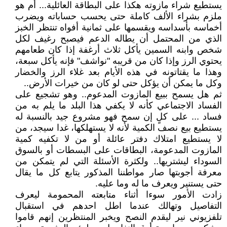
يستطيع شراء مازوته هكذا على البطاقة العائلية... أم هو
ملزم بشراء الألف كاملة حتى يحسب حساباته ويضرب
أخماسه بأسداسه ويقسمها على ثمانية أفواه تنتظر الخبز
الذي من المحتمل أن يطاله الدعم فيصبح رغيف لكل
شخص وابنه السمين يأكل ثلاث أرغفة إذا كان طعامهم
يحتوي الرز وإذا كان من قريبه "نواشف" فإنه يأكل سبعة،
وهذا ما يقتاتونه في هذه الأيام بعد غلاء الرز والخضار
وكل ما يمكن أن يؤكل حتى لو كان من خيرات الأرض..
ثم هل يسمح ببيع المازوت المدعوم.. وهو تشجيع على
الفساد الاجتماعي كأنه لا يكفي هذا البلد ما يلم به من
فساد ... على كلٍ إن سمح فهو مشروع جيد بالنسبة له
يستطيع بيع نصف الكمية لأنه لا يستهلكها، غدا سيجد، من
لا يستطيع امتلاك دفتر عائلة أو من لا تكفيه كمية
المازوت المدعومة، البطاقات على البسطات أو بالسوق
السوداء ليشتريها.. ولكثرة الأسئلة التي لم يتمكن من
معرفة أجوبتها صار مواطننا المذكور يتابع كل ما يقال
حتى يستنير ويعرف ما له وما عليه.
زادت الأمور سوءا أثناء متابعته المحمومة ليعرف
التفاصيل وتهالك عندما اطل احدهم في استقبال
تلفزيوني نير ليقدم النصح ويخبر المنتظرين إنهم قاموا