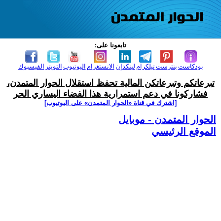
تابعونا على:
بودكاست
بنترست
تيلكرام
لينكدإن
الانستغرام
اليوتيوب
التويتر
الفيسبوك
تبرعاتكم وتبرعاتكن المالية تحفظ استقلال الحوار المتمدن،
فشاركونا في دعم استمرارية هذا الفضاء اليساري الحر
[اشترك في قناة ‫«الحوار المتمدن» على اليوتيوب]
الحوار المتمدن - موبايل
الموقع الرئيسي