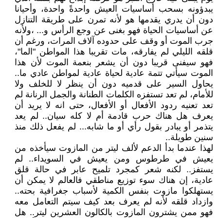
يبدؤونه بسحب أساسيات العيش واحدةً واحدة، وأحيانا
دون أن يدري يقدمها هو لأنه تمرن على طريقة التنازل
عن أساسيات الحياة فهو بغنى عن وجع الرأس و... ،ولأنه
جرب الموت أو وقف على حدوده آلاف المرات، ورغم أن
قلقه الليلي لم يفارقه، مات تقريبا هذا المواطن "الما"،
فهو سيفنى قريبا دون أن يشعر بنعمة الموت لأن هذا
الموت سيأتي تتمة عادية لحياة عادية لمواطن عادي ما..
يحاول السير على قدميه دون أن ينظر لا للخلف ولا
للأمام، لم تعد تستفزه الكلمات الطنانة والجمل الرنانة لم
تعد تعنيه ردود الأفعال أو الأفعال، حتى انه لا يريد أن
يعرف هل هناك حرب قادمة أم لا كله سيان.. لم يعد
يتذمر أو يبادر بقول رأي أو ما شابه... لم يفعل ذلك منذ
سنين طويلة..
لهذا عندما بدأ الدعم لألف ليتر من المازوت سيأخذه من
يعيش في طرطوس ومن يعيش في السويداء.. لم
يستفز.. لكنه شعر كمجرد تلميح عابر في حالة قلق
عادية، إن هناك سوء توزيع مناطقي فالعالم لا يمكن أن
يستهلكوا مازوت بنفس الكمية لأسباب جغرافية بحته..
وازداد قلقه لأنه لم يعرف بعد كيف سيتم التعامل معه
فهو ممن يشترون المازوت بالكالون العشرين ليتر.. هل