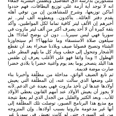
مشكورين بدارسة أدق التفاصيل ويطمئن البشرية جمعاء
انه لا توجد أية أزمة على توزيع البطاقات، فهم حددوا
أماكن توزيعها، وشرح للمشاهدين إن من توفي أهله
يقدم دفتر العائلة.. يتأكدون.. ويعطونه ألف ليتر.. ثم
أخبرهم إن الألف ليتر كافية تماما لكل المواطنين، وأكد
بثقة كبيرة أن لا أحد يصرف أكثر من ألف ليتر مازوت في
سوريا فهي ليس سيبريا.... دون أن يوضح لماذا!! هل
سيلغون صلاة الاستسقاء وما شابهها؟!! أم سيتجاوزنا
الشتاء وتصبح فصولنا صيف وبلادنا صحراء بعد أن تقطع
الأشجار وتتحول إلى حطب ويباد كل ما يلهم المطر على
الهطول !! وبدا واثقا فهو على الأغلب يعرف إن طقس
هذا البلد يتصحر يوما بعد يوم وأغنية خضرا يا بلادي خضرا
صارت موضة قديمة.
ثم تابع الضيف الواثق، مداخلة من مطلّقة وأخبرنا بناء
على وضعها الذي سألت عنه، إن المطلّقة التي يعيش
أولادها عندها لن تأخذ مازوت فهي بعيدة عن الدعم..لأنه
لا يجوز أن يعيش الأولاد عند أمهم القانون يعطي الأولاد
للأب.. وبعد الكثير والقليل من الجدل الذي لم يعط نتيجة
مع مذيع هذا البرنامج الصبور، توصلت تلك المطلّقة إلى
أنها غير مدعومة مازوتيا بسبب أولادها.. وإن المتزوجه
من غير السوري حتى لو كانت تعيش في سوريا غير