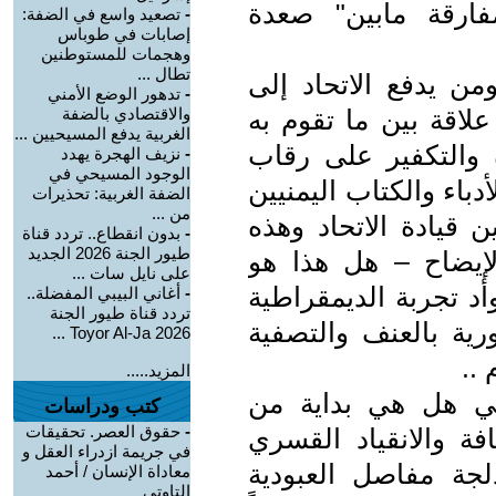
مفارقة مابين" صعدة
-
تصعيد واسع في الضفة:
إصابات في طوباس
وهجمات للمستوطنين
تطال ...
ن يدفع الاتحاد إلى
-
تدهور الوضع الأمني
لاقة بين ما تقوم به
والاقتصادي بالضفة
الغربية يدفع المسيحيين ...
التكفير على رقاب
-
نزيف الهجرة يهدد
الوجود المسيحي في
دباء والكتاب اليمنيين
الضفة الغربية: تحذيرات
من ...
 قيادة الاتحاد وهذه
-
بدون انقطاع.. تردد قناة
طيور الجنة 2026 الجديد
لإيضاح – هل هذا هو
على نايل سات ...
أد تجربة الديمقراطية
-
أغاني البيبي المفضلة..
تردد قناة طيور الجنة
ية بالعنف والتصفية
2026 Toyor Al-Ja ...
 ..
المزيد.....
قافي هل هي بداية من
كتب ودراسات
-
حقوق العصر. تحقيقات
فة والانقياد القسري
في جريمة ازدراء العقل و
جة مفاصل العبودية
معاداة الإنسان / أحمد
التاوتي