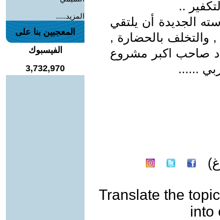
تكفير ..
المزيد.....
سته الجديدة أن يلتقي
المعجبين بنا على
 , والتخلف بالحضارة ,
الفيسبوك
حاد صاحب اكبر مشروع
ي ......
3,732,970
غ)
Translate the topic
into