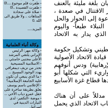
ن بلغة مليئة بالعنف
-
طفرت قلم موجوع ....!0
-
طفرت القصيدة ..!0
 الاقتتال في صعدة ،
-
صلاة على سجادة
المتاهات .. ولا طريق الى
دعوة إلى الحوار والحل
الله .0
بلاء طبعاً- واليوم
المزيد.....
ذي يدار به الاتحاد
وكالة أنباء العلمانية
لسطيني وتشكيل حكومة
-
وكالة مهر: الرئيس
الإيراني يلتقي المرشد
ادة الاتحاد الأصولية
الأعلى مجتبى خامنئي ...
هابية) ودس أنوفهم
-
الاسلامية المسيحية
تحذر من نزيف ديمغرافي
اريء التي شكلها أبو
يهدد الوجود المسيح ...
-
ما الذي ينبغي أن تكون
ا قطاع غزة الأسابيع
عليه الجامعة الإسلامية؟
-
الإعلامي باسم يوسف
يعلق بطريقة ساخرة على
حفل عمرو دياب الأخي ...
مدللاً على أن هناك
-
موضة -التكفير- لدى
 الاتحاد الذي يحمل
التيارات الدينية في
إسرائيل