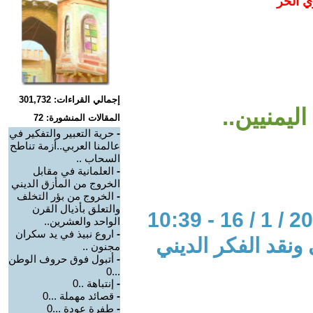
ي الحر
إجمالي القراءات: 301,732
ليمنيين..
المقالات المنشورة: 72
-
حرية التعبير والتفكير في
عالمنا العربي..أزمة تناطح
السحاب ..
-
العلمانية في مقابل
الخروج من المأزق الديني
-
الخروج من بؤر التخلف
والتعلق بأذيال القرن
الواحد والعشرين..
-
اروع نبيذ في يد سكران
 ونقد الفكر الديني
مجنون ..
-
أتبول فوق حروف الوطن
...0
-
إنتباهة ..0
-
قصائد مهملة ...0
-
طفرة عودة ...0