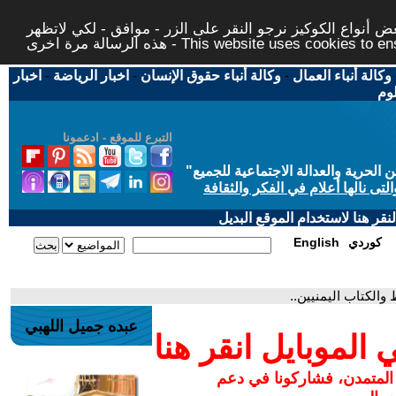
 أنواع الكوكيز نرجو النقر على الزر - موافق - لكي لاتظهر
This website uses cookies to ensure you ge
وكالة أنباء العمال
-
وكالة أنباء حقوق الإنسان
-
اخبار الرياضة
-
اخبار
لوم
التبرع للموقع - ادعمونا
حرية والعدالة الاجتماعية للجميع
"
تى نالها أعلام في الفكر والثقافة
قر هنا لاستخدام الموقع البديل
كوردي
English
 والكتاب اليمنيين..
عبده جميل اللهبي
لموبايل انقر هنا
 المتمدن، فشاركونا في دعم