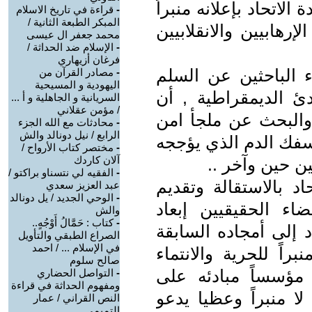
الاتحاد بإعلانه منبراً
-
قراءة في تاريخ الاسلام
المبكر الطبعة الثانية /
لإرهابيين والانقلابيين
محمد جعفر ال عيسى
-
الإسلام ضد الحداثة /
فرغان أزيهاري
ء الباحثين عن السلم
-
مصادر القرآن من
اليهودية و المسيحية
ئ الديمقراطية , أن
السريانية و الجاهلية و أ ...
/ مؤمن عقلاني
 والبحث عن ملجأ امن
-
محادثات مع الله الجزء
الرابع / نيل دونالد والش
سفك الدم الذي يؤججه
-
مختصر كتاب الأرواح /
آلان كاردك
ين حين وآخر ..
-
الفقيه لي نتسناو براكتو /
اد بالاستقالة وتقديم
عبد العزيز سعدي
-
الوحي الجديد / يل دونالد
اء الحقيقيين إبعاد
والش
-
كتاب : حَمَّالُ أَوْجُهٍ..
د إلى أمجاده السابقة
الصراع الطبقي والتأويل
في الإسلام ... / احمد
اً للحرية والانتماء
صالح سلوم
ة مؤسساً مبادئه على
-
التواصل الحضاري
ومفهوم الحداثة في قراءة
لا منبراً وعظيا يدعو
النص القراني / عمار
التميمي