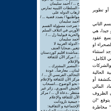
ح ... / أحمد سليمان
-
السلطات الليبيه تمارس
أو تطوير
ارهاب الدوله على
مواطنيها / بصدد قضية ... /
أحمد سليمان
سم الثاني
-
صرحت مسؤولة القسم
الأوربي في ائتلاف السلم
 جيدا، هي
والحرية فيوليتا زل ... /
ميع عقود
أحمد سليمان
-
الدولة العربية لا
لصحراء او
تتغير..ضحايا العنف
د استثناء
..مناشدة اقليم كوردستان
... / مركز الآن للثقافة
ي الكامل،
والإعلام
والشركات
-
المصير المشترك ..
لبنان... معارضاً.. عودة
ة الحالية
التحالف الفرنسي ال ... /
كتشفة أو
مركز الآن للثقافة والإعلام
-
نحو الوضوح....انسحاب
 المالي
الجيش السوري.. زائر غير
منتظر ..دعاة ال ... / مركز
ن الظروف
الآن للثقافة والإعلام
توقع "ان
-
جمعية تارودانت
الإجتماعية و الثقافية:
تطوير منذ سنة 1981" ستسبب" مخاطرة
محنة تماسينت الصامدة م