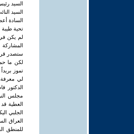
السيد رئي
السيد النا
السادة أعض
تحية طيبة و
لم يكن في
المشاركة ب
ستصدر قريبا
تموز بريداً
لي معرفة 
الدكتور فا
مجلس النو
الجلبي الي
العراق الس
للمنطق الس