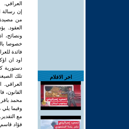
العراقي.
إن رسالة 
من مصيدة 
العقود. ي
ونصائح، اذ
خصوصا بالن
فائدة للعر
اود ان اؤك
دستورية ك
تلك الصيغ
اخر الافلام
العراقي. ا
القانون، فا
محمد باقر
وفيما يلي 
مع التقدير.
فؤاد قاسم ا