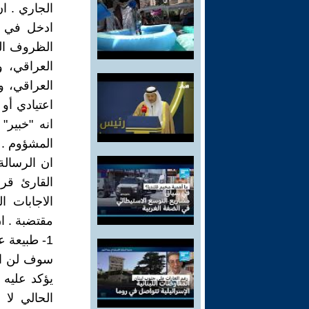
الجاري . ا
ادخل في م
الظروف الح
العراقي، 
العراقي، و
اعتيادي أ
انه "خبير
المشؤوم .
ان الرسالة
القارئ قرا
الاجابات ا
مقتضبة . ان
1- طبيعة عقود المشاركة
سوف لن اد
يؤكد عليه 
الحالي لا