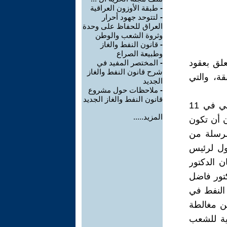
-
طبقة الأوزون العراقية
-
لتتوحد جهود أحرار
العراق للحفاظ على وحدة
وثروة الشعب والوطن
-
قانون النفط والغاز
وطبيعة الصراع
لق بعقود
-
المختصر المفيد في
شرح قانون النفط والغاز
قة، والتي
الجديد
-
ملاحظات حول مشروع
قانون النفط والغاز الجديد
لكن ما حملني على كتابة هذه الملاحظات المعادة في اغلبها هو استلامي في 11
المزيد.....
ن أن تكون
مرسلة من
اول لرئيس
 الدكتور
 الدكتور فاضل
 النفط في
من مغالطة
نية للشعب