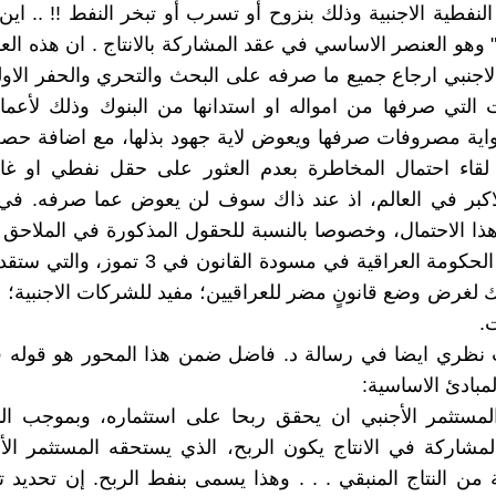
لنفطية الاجنبية وذلك بنزوح أو تسرب أو تبخر النفط !! .. اي
 وهو العنصر الاساسي في عقد المشاركة بالانتاج . ان هذه ال
لاجنبي ارجاع جميع ما صرفه على البحث والتحري والحفر الاو
ت التي صرفها من امواله او استدانها من البنوك وذلك لأعما
واية مصروفات صرفها ويعوض لاية جهود بذلها، مع اضافة حص
لقاء احتمال المخاطرة بعدم العثور على حقل نفطي او غا
لاكبر في العالم، اذ عند ذاك سوف لن يعوض عما صرفه. في 
التي الغتها الحكومة العراقية في مسودة القانون في
ك لغرض وضع قانونٍ مضر للعراقيين؛ مفيد للشركات الاجنبية؛ 
.
 نظري ايضا في رسالة د. فاضل ضمن هذا المحور هو قوله ف
المبادئ الاساسية:
مستثمر الأجنبي ان يحقق ربحا على استثماره، وبموجب الن
المشاركة في الانتاج يكون الربح، الذي يستحقه المستثمر ال
ن النتاج المنبقي . . . وهذا يسمى بنفط الربح. إن تحديد ت