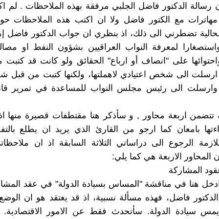
ن رسالة الدكتور فاضل الجلبي مرفقة بهذه الملاحظات . لم اك
هاترات مع الكتور فاضل ولا ان اكتب هذه الملاحظات حولها
الية تضطرني الى ذلك، اذ بنظري ان جواب الدكتور فاضل إه
واستصغارا لمعرفة النواب العراقيين بشؤون النفط او مصا
احتوائها على "انصاف أو ارباع" الحقائق ولو كانت قد كتب
و ارسلت الى شخص اعتيادي لاهملتها، ولكنها كتبت من قبل 
" وارسلت الى رئيس مجلس النواب للمساعدة في تمرير قان
 تتضمن اربعة محاور , و سأذكر هنا مقتطفات قصيرة منها ا
ءتها بامعان كما ارجو من القارئ الذي يريد ان يطلع بالت
للازمة الرجوع الى دراساتي الثلاثة السابقة اذ ان ملاحظ
 المحاور الاربعة هي كما يلي:
خل هنا في مناقشة "المساس بسيادة الدولة" في عقد المشار
الدكتور فاضل، فهذه مسألة نسبية، اذ قد يعتقد هو ان الوض
 يمس سيادة الدولة. سأتحدث فقط عن الامور الاقتصادية. 