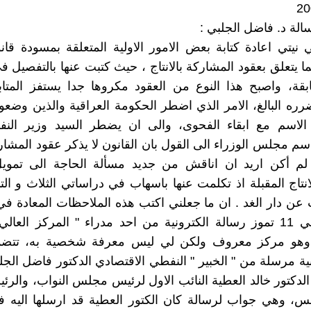
الة د. فاضل الجلبي :
نيتي اعادة كتابة بعض الامور الاولية المتعلقة بمسودة قان
 يتعلق بعقود المشاركة بالانتاج ، حيث كتبت عنها بالتفصيل 
سابقة، واصبح هذا النوع من العقود مكروها جدا يستفز المتا
رره البالغ، الامر الذي اضطر الحكومة العراقية والذين وضعو
 الاسم مع ابقاء الفحوى، والى ان يضطر السيد وزير النف
م مجلس الوزراء الى القول بان القانون لا يذكر عقود المشاركة
 لم أكن اريد ان اناقش من جديد مسألة الحاجة الى تموي
نتاج المقبلة اذ تكلمت عنها باسهاب في دراساتي الثلاث و ا
ب عن دار الغد . ان ما جعلني اكتب هذه الملاحظات المعادة في 
استلامي في 11 تموز رسالة الكترونية من احد مدراء " المركز الع
 وهو مركز معروف ولكن لي ليس معرفة شخصية به، تتض
ربية مرسلة من " الخبير " النفطي الاقتصادي الدكتور فاضل الج
الدكتور خالد العطية النائب الاول لرئيس مجلس النواب، والرئ