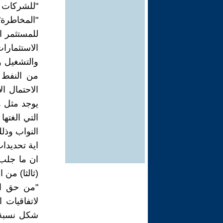
"للشركات ا
"المخاطرة"
للمستثمر ا
الاستثمارا
والتشغيل 
من النفط 
الاحتمال ا
النواب وذل
اية تحديدات
ان ما جلب
(ثالثا) من 
"من حق ال
لاتفاقيات 
شكل نسبة م