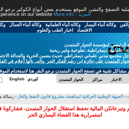
ة التصفح والنشر، الموقع يستخدم بعض أنواع الكوكيز نرجو النق
More info - المزيد
experience on our website
الفن
-
وكالة أنباء اليسار
-
وكالة أنباء العلمانية
-
وكالة أنباء العمال
-
وكا
الاقتصاد
-
اخبار الطب والعلوم
 الرئيسي لمؤسسة الحوار المتمدن
، علمانية، ديمقراطية، تطوعية وغير ربحية
ل مجتمع مدني علماني ديمقراطي حديث يضمن الحرية والعدالة الاجتم
حوار المتمدن على جائزة ابن رشد للفكر الحر والتى نالها أعلام في الفك
م مشاكل تقنية في تصفح الحوار المتمدن نرجو النقر هنا لاستخدام الموقع
كوردي
English
الاخبار
مراكز
الحوار المتمدن
ت
-
الجبهة الوطنية العراقية لمناهضة مشروع قانون النفط والغاز
- رسالة م
 وتبرعاتكن المالية تحفظ استقلال الحوار المتمدن، فشاركونا 
استمرارية هذا الفضاء اليساري الحر