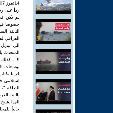
14تموز 2007
رداً على رس
لم يكن في 
خصوصا فيما
الثالثة ال
العراقي لض
الى تبديل
المتحدث باس
!! . كذلك
توسعات الا
قريبا بكتا
الطاقة "،
باللغة الع
الى الشيخ 