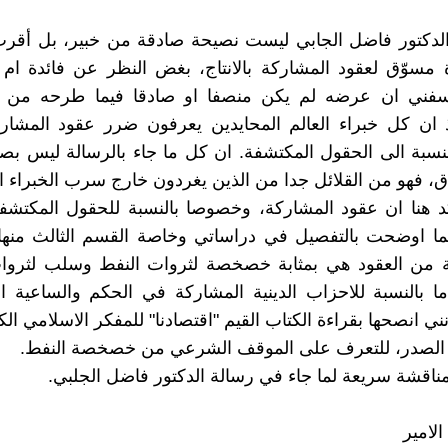
الدكتور فاضل الجابي ليست نصيحة صادقة من خبير، بل أقرب
مسوّق لعقود المشاركة بالانتاج، بغض النظر عن فائدة ام
ؤسفني ان عرضه لم يكن منصفا او صادقا فيما طرحه من ا
 ان كل خبراء العالم المحايدين يعرفون ضرر عقود المشاركة
سبة الى الحقول المكتشفة. ان كل ما جاء بالرسالة ليس بصح
اق، فهو من القلائل جدا من الذين يغردون خارج سرب الخبراء ال
د هنا ان عقود المشاركة، وخصوصا بالنسبة للحقول المكتشف
ما اوضحت بالتفصيل في دراساتي وخاصة القسم الثالث منها،
ة من العقود هي بمثابة خصخصة لثروات النفط وسلب لثرو
ما بالنسبة للاحزاب الدينية المشاركة في الحكم والساعية ال
نني انصحها بقراءة الكتاب القيم "اقتصادنا" للمفكر الاسلامي الك
 الصدر، للتعرف على الموقف الشرعي من خصخصة النفط.
مناقشة سريعة لما جاء في رسالة الدكتور فاضل الجلبي.
لامير