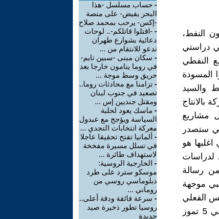
-
حساب مسلسل -هذا
البحر يفيض- على منصة
-إكس- يرحب بمحمد صلاح
-
-اقتلوا قاتلكم-.. لوحات
ون النفط،
دعائية بشوارع طهران
في دراستي
تدعو للانتقام من ...
-
سكان مبنى -سبين تايم-
بع النفطي
في روما ينامون خارجا بعد
ا المسودة
حريق وسط موجة ...
-
تزامنا مع محادثات روما..
ط والسيد
تصعيد في جنوب لبنان
 بالانتاج
ومقتل جنديين إس ...
-
ماسك يعود لحلبة
ل مشاريع
السياسة ويؤجج مع عبدول
معركة انتخابات التجدي ...
لتي ستصدر
-
ألمانيا تفتح تحقيقا عاجلا
اغلبها هو
في تسلل مسيرة مفخخة
لاستهداف طائرة ...
الي لدراسات
-
الخارجية الروسية:
من رسالة
موسكو سترد على طرد
دبلوماسي روسي من
لبي موجهة
روماني ...
يس الفعلي
-
سرعة فائقة ودقة أعلى..
روسيا تطور ذخيرة صيد
حالياً للمجلس، وهي جواب لرسالة كان الكتور العطية قد ارسلها اليه في 5 تموز
جديدة