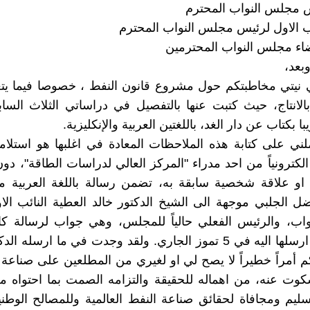
س مجلس النواب المحترم
ئب الاول لرئيس مجلس النواب المحترم
اء مجلس النواب المحترمين
بعد،
 نيتي مخاطبتكم حول مشروع قانون النفط ، خصوصا فيما يتع
الانتاج، حيث كتبت عنها بالتفصيل في دراساتي الثلاث الساب
 بكتاب عن دار الغد، باللغتين العربية والإنكليزية.
 الكترونياً من احد مدراء "المركز العالي لدراسات الطاقة"، دو
او علاقة شخصية سابقة به، تضمن رسالة باللغة العربية 
ضل الجلبي موجهة الى الشيخ الدكتور خالد العطية النائب ال
اب، والرئيس الفعلي حالياً للمجلس، وهي جواب لرسالة كان
العطية قد ارسلها اليه في 5 تموز الجاري. ولقد وجدت في ما ارسله
كم أمراً خطيراً لا يصح لي او لغيري من المطلعين على صناعة
كوت عنه، من اهماله للحقيقة والتزامه الصمت بما احتواه 
ليم ومجافاة لحقائق صناعة النفط العالمية وللمصالح الوط