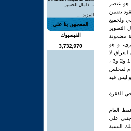
ن هو عنصر
... / امال الحسين
عقود تضمن
المزيد.....
لي ولجميع
المعجبين بنا على
ل التطوير
الفيسبوك
ة مضمونة
زي، و هو
3,732,970
العراق لا
يوجد مثل هذا الاحتمال، وخصوصا بالنسبة للحقول المذكورة في الملاحق 1 و2 و3 ،
 3 تموز، والتي ستقدم لمجلس
و ليس فيه
ي الفقرة
مط العام
أجنبي على
لك النسبة