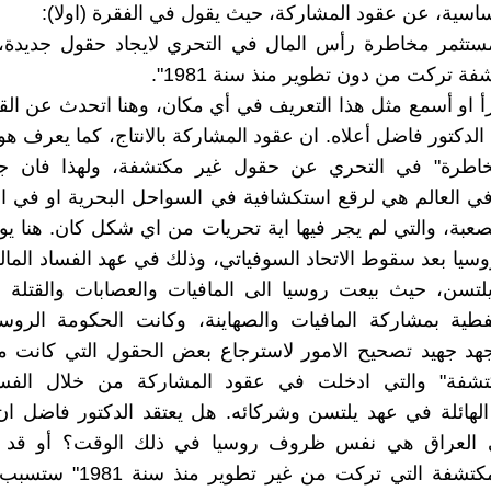
اساسية، عن عقود المشاركة، حيث يقول في الفقرة (اولا):
مستثمر مخاطرة رأس المال في التحري لايجاد حقول جديدة، 
 تركت من دون تطوير منذ سنة 1981".
رأ او أسمع مثل هذا التعريف في أي مكان، وهنا اتحدث عن الق
لدكتور فاضل أعلاه. ان عقود المشاركة بالانتاج، كما يعرف هو
خاطرة" في التحري عن حقول غير مكتشفة، ولهذا فان ج
ي العالم هي لرقع استكشافية في السواحل البحرية او في ا
صعبة، والتي لم يجر فيها اية تحريات من اي شكل كان. هنا يوج
وسيا بعد سقوط الاتحاد السوفياتي، وذلك في عهد الفساد المال
تسن، حيث بيعت روسيا الى المافيات والعصابات والقتلة 
نفطية بمشاركة المافيات والصهاينة، وكانت الحكومة الروسي
جهد جهيد تصحيح الامور لاسترجاع بعض الحقول التي كانت م
فة" والتي ادخلت في عقود المشاركة من خلال الفساد
الهائلة في عهد يلتسن وشركائه. هل يعتقد الدكتور فاضل ا
ي العراق هي نفس ظروف روسيا في ذلك الوقت؟ أو قد ي
الحقول المكتشفة التي تركت من غير 