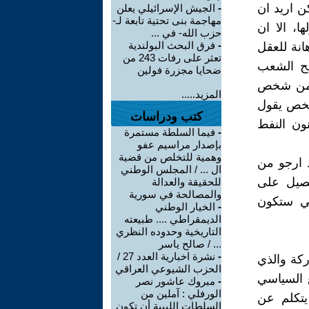
ن اريد ان
-
الجيش الإسرائيلي يعلن
مهاجمة بنى تحتية تابعة لـ-
، الا ان
حزب الله- في ...
-
فرق البحث البولندية
انة للعقل
تعثر على رفات 243 من
لح الشعب
ضحايا مجزرة فولين
ت من شخص
المزيد.....
شخص يقول
كتب ودراسات
ون النفط
-
فيما السلطة مستمرة
بإصدار مراسيم عفو
وهمية للتخلص من قضية
ذ ارجو من
ال ... / المجلس الوطني
فصيل على
للحقيقة والعدالة
والمصالحة في سورية
اتي ستكون
-
الخيار الوطني
الديمقراطي .... طبيعته
التاريخية وحدوده النظري
... / صالح ياسر
-
نشرة اخبارية العدد 27 /
كة والذي
الحزب الشيوعي العراقي
ع السياسي
-
مبروك عاشور نصر
الورفلي : آملين من
يتكلم عن
السلطات الليبية أن تكون