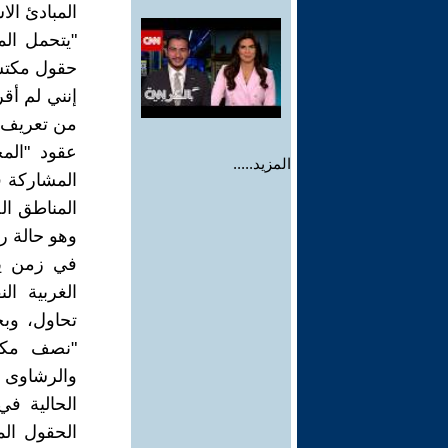
المبادئ ال
"يتحمل ال
حقول مكتشفة
إنني لم أق
من تعريف ا
عقود "الم
المزيد.....
المشاركة ف
المناطق ال
وهو حالة ر
في زمن يل
الغربية ال
تحاول، وب
"نصف مكتش
والرشاوى 
الحالية ف