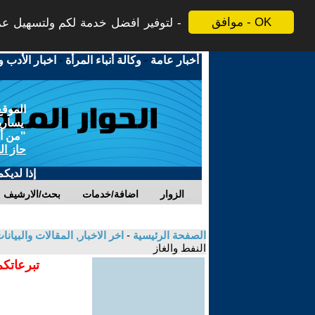
موافق - OK
لتوفير افضل خدمة لكم ولتسهيل عملي
أخبار عامة
-
وكالة أنباء المرأة
-
اخبار الأدب و
الموقع
يسارية
"من أج
حاز ال
إذا لديك
الزوار
اضافة/خدمات
بحث/الارشيف
الصفحة الرئيسية
-
اخر الاخبار, المقالات والبيانا
النفط والغاز
تبرعاتكم