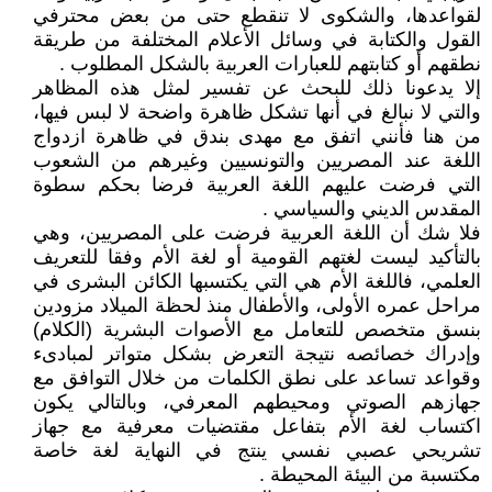
لقواعدها، والشكوى لا تنقطع حتى من بعض محترفي
القول والكتابة في وسائل الأعلام المختلفة من طريقة
نطقهم أو كتابتهم للعبارات العربية بالشكل المطلوب .
إلا يدعونا ذلك للبحث عن تفسير لمثل هذه المظاهر
والتي لا نبالغ في أنها تشكل ظاهرة واضحة لا لبس فيها،
من هنا فأنني اتفق مع مهدى بندق في ظاهرة ازدواج
اللغة عند المصريين والتونسيين وغيرهم من الشعوب
التي فرضت عليهم اللغة العربية فرضا بحكم سطوة
المقدس الديني والسياسي .
فلا شك أن اللغة العربية فرضت على المصريين، وهي
بالتأكيد ليست لغتهم القومية أو لغة الأم وفقا للتعريف
العلمي، فاللغة الأم هي التي يكتسبها الكائن البشرى في
مراحل عمره الأولى، والأطفال منذ لحظة الميلاد مزودين
بنسق متخصص للتعامل مع الأصوات البشرية (الكلام)
وإدراك خصائصه نتيجة التعرض بشكل متواتر لمبادىء
وقواعد تساعد على نطق الكلمات من خلال التوافق مع
جهازهم الصوتي ومحيطهم المعرفي، وبالتالي يكون
اكتساب لغة الأم بتفاعل مقتضيات معرفية مع جهاز
تشريحي عصبي نفسي ينتج في النهاية لغة خاصة
مكتسبة من البيئة المحيطة .