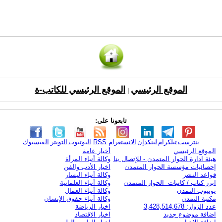
الموقع الرئيسي
الموقع الرئيسي للكاتب-ة
|
تابعونا على:
بنترست
تيلكرام
لينكدإن
الانستغرام
RSS
اليوتيوب
التويتر
الفيسبوك
الموقع الرئيسي
أخبار عامة
هيئة ادارة الحوار المتمدن - للإتصال بنا
وكالة أنباء المرأة
إحصائيات مؤسسة الحوار المتمدن
اخبار الأدب والفن
قواعد النشر
وكالة أنباء اليسار
ابرز كتاب / كاتبات الحوار المتمدن
وكالة أنباء العلمانية
يوتيوب التمدن
وكالة أنباء العمال
مكتبة التمدن
وكالة أنباء حقوق الإنسان
عدد الزوار: 3,428,514,678
اخبار الرياضة
اضافة موضوع جديد
اخبار الاقتصاد