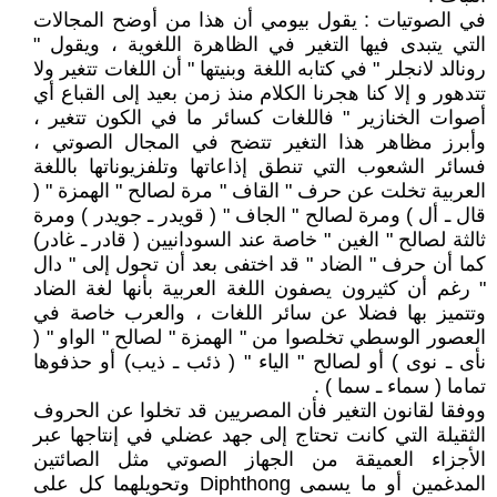
في الصوتيات : يقول بيومي أن هذا من أوضح المجالات
التي يتبدى فيها التغير في الظاهرة اللغوية ، ويقول "
رونالد لانجلر " في كتابه اللغة وبنيتها " أن اللغات تتغير ولا
تتدهور و إلا كنا هجرنا الكلام منذ زمن بعيد إلى القباع أي
أصوات الخنازير " فاللغات كسائر ما في الكون تتغير ،
وأبرز مظاهر هذا التغير تتضح في المجال الصوتي ،
فسائر الشعوب التي تنطق إذاعاتها وتلفزيوناتها باللغة
العربية تخلت عن حرف " القاف " مرة لصالح " الهمزة " (
قال ـ أل ) ومرة لصالح " الجاف " ( قويدر ـ جويدر ) ومرة
ثالثة لصالح " الغين " خاصة عند السودانيين ( قادر ـ غادر)
كما أن حرف " الضاد " قد اختفى بعد أن تحول إلى " دال
" رغم أن كثيرون يصفون اللغة العربية بأنها لغة الضاد
وتتميز بها فضلا عن سائر اللغات ، والعرب خاصة في
العصور الوسطي تخلصوا من " الهمزة " لصالح " الواو " (
نأى ـ نوى ) أو لصالح " الياء " ( ذئب ـ ذيب) أو حذفوها
تماما ( سماء ـ سما ) .
ووفقا لقانون التغير فأن المصريين قد تخلوا عن الحروف
الثقيلة التي كانت تحتاج إلى جهد عضلي في إنتاجها عبر
الأجزاء العميقة من الجهاز الصوتي مثل الصائتين
المدغمين أو ما يسمى Diphthong وتحويلهما كل على