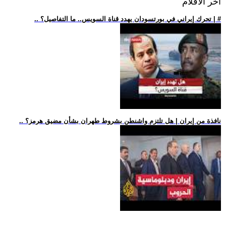
اخر الافلام
.. تحرك إيراني في بورتسودان يهدد قناة السويس.. ما التفاصيل؟ | #
.. نافذة من إيران | هل تلتزم واشنطن بشروط طهران بشأن مضيق هرمز؟