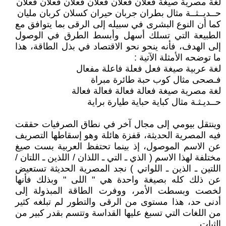
لغة مصرية صيغة فعلان فعلان فعلان فعلان فعلان فعلان
حــديــثــة مثال بطران جربان حيران كسلان كربان مليان
كما أن النوع البشرى في سبيله إلى الرقى بما يتوافق مع
الطبيعة التي تسلك أسهل وأبسط الطرق في الوصول
إلى الهدف، فأنه ينحو نحو الاقتصاد في بذل الطاقة، هذا
ما توضحه الأمثلة الآتية :
لغة عربية صيغة فعل فعلة فاعلة مفعال
فـصحى مثال كوب حبة طائرة مبراة
لغة مصرية صيغة فعالة فعالة فعالة فعالة
حــديـثـة مثال كباية حباية طيارة براية
وينتقل بيومي إلى مجال آخر في نطاق الصرفيات حققت
فيه المصرية الحديثة، قفزة هائلة وهو إسقاطها التصريف
عن الاسم الموصول، إذ بينما تحتفظ العربية بست صيغ
مختلفة لهذا الاسم ( الذي ـ التي ـ اللذان / اللذين ـ اللتان /
اللتين ـ الذين ـ اللواتي ) نجد المصرية الحديثة تستعيض
عن ذلك كله بصيغة واحدة هي " اللى " وبذلك فأنها
لخصت وبسطت الأمر، ووفرت الطاقة المبذولة إلى
أدنى حد، هذا مستوى من الرقى والتطور لم تبلغه كثير
من اللغات التي تسبغ عليها القداسة وتتسم بقدر كبير من
الثبات .