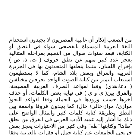
من الصعب إنكار أن غالبية المصريون لا يجيدون استخدام
اللغة العربية المسماة بالفصحى سواء في النطق أو
الكتابة، فبعد سنوات طوال من التعليم بمراحله المتتالية
يعجز عدد كبير منهم عن نطق حروف ( ث، ذ، ض )
بإخراج اللسان، مثلما ينطقها المتحدثون بها في الجزيرة
العربية والعراق وبعض بلاد الشام، كما لا يستطيعون
استيعاب التميز بين كتابة الصوت الواحد بحرفين مختلفين
( دعا،هدى) وفقا لقواعد الصرف العربية الفصيحة،
والفرق بين( ى و ي ) في نهاية بعض الكلمات، أو حذف
أخرها حسب ورودها في الجملة وفقا لقواعد النحو(
موازي/ مواز،خالي/ خال) كما يجدون فروقا واسعة بين
النطق وطريقة كتابة كلمات كثير والمثال الواضح على
ذلك ما أشار إليه عميد الأدب العربي في الفرق بين نطق
"طاها" وكتابتها "طه" وفي كثير من الاختبارات يعجز بعض
خريجي الجامعات عن كتابة جمل أو فقرات بالعربية وفقا