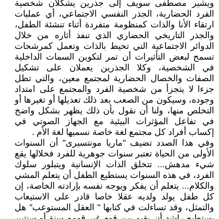
ويشير مصطفى سويف إلى جذرين يشكلان شخصية
الفرد الحضارية، الجذر النفسي الاجتماعي، أي عمليات
ارتقاء الأنا والذات كمنظومة متفردة أثناء تنشئة الطفل،
والجذر التاريخي الحضاري الذي تنفذ أثاره من خلال
الدوائر الاجتماعية التي تحيط بالذات وتعمل كمرشحات
تسمح لبعض التأثيرات أن تمر لتكوين السمات الداخلية
في الشخصية، وكلا الجذرين يعملان على تشكيل
الصفات والخصال الحضارية لمجتمع معين، والتي تظل
جزءا لا يتجزأ من شخصية الفرد والمجتمع على امتداد
وجوده، وسيكون من الصعب بعد ذلك تعديلها أو تغيرها أو
التخلص منها، ولنا أن نقول بأن ذلك يظهر بشكل واضح
في تفاعل المؤثرات البيئية مع الجهاز الصوتي في
إكساب أفراد كل مجتمع لغة خاصة نسميها لغة الأم .
وفي هذا الصدد تضيف "ماريا مونتسيرى" أن السنوات
الأولى من الحياة تعتبر سنوات جوهرية للفرد فخلالها يقع
شيء مدهش... تتخلق الذات الإنسانية ويتبلور سلوك
الفرد، في هذه السنوات يستطيع الطفل أن يتعلم المشي
والكلام... يتعلم أن يفكر ويوجه نفسه بإرادته الخاصة، إن
كل طفل يولد ولديه عقلا خاصا قادر على الاستيعاب
والتمثل، وقد تساءلت في كتابها " العقل المستوعب" هل
يستطيع راشد أن يقيم بين قوم غير قومه سنة أو سنتين