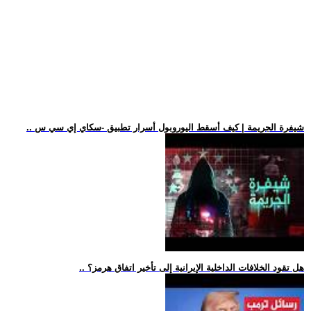
.. شيفرة الجريمة | كيف أسقط اليوروبول أسرار تطبيق -سكاي إي سي س
.. هل تقود الخلافات الداخلية الإيرانية إلى تأخير اتفاق هرمز؟