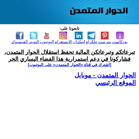
تابعونا على:
بودكاست
بنترست
تيلكرام
لينكدإن
الانستغرام
اليوتيوب
التويتر
الفيسبوك
تبرعاتكم وتبرعاتكن المالية تحفظ استقلال الحوار المتمدن،
فشاركونا في دعم استمرارية هذا الفضاء اليساري الحر
[اشترك في قناة ‫«الحوار المتمدن» على اليوتيوب]
الحوار المتمدن - موبايل
الموقع الرئيسي