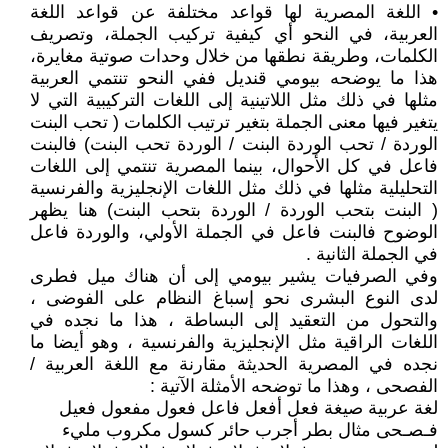
• اللغة المصرية لها قواعد مختلفة عن قواعد اللغة
العربية، في النحو أي كيفية تركيب الجملة، وتصريف
الكلمات، وطريقة نطقها من خلال وحدات صوتية مغايرة،
هذا ما يوضحه بيومي قنديل ففي النحو تنتمي العربية
مثلها في ذلك مثل اللاتينية إلى اللغات التركيبية التي لا
يتغير فيها معنى الجملة بتغير ترتيب الكلمات ( تحب البنت
الوردة / تحب الوردة البنت / الوردة تحب البنت) فالبنت
فاعل في كل الأحوال، بينما المصرية تنتمي إلى اللغات
التحليلية مثلها في ذلك مثل اللغات الإنجليزية والفرنسية
( البنت بتحب الوردة / الوردة بتحب البنت) هنا يظهر
الوضوح فالبنت فاعل في الجملة الأولي، والوردة فاعل
في الجملة الثانية .
وفي الصرفيات يشير بيومي إلى أن هناك ميل فطرى
لدى النوع البشرى نحو إسباغ النظام على الفوضى ،
والتحول من التعقيد إلى البساطة ، هذا ما نجده في
اللغات الراقية مثل الإنجليزية والفرنسية ، وهو أيضا ما
نجده في المصرية الحديثة مقارنة مع اللغة العربية /
الفصحى ، وهذا ما توضحه الأمثلة الآتية :
لغة عربية صيغة فعل أفعل فاعل فعول مفعول فعيل
فـصـحى مثال بطر أجرب حائر كسول مكروب مليء