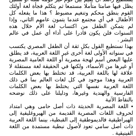
يظل فيها صامتا متأملا مستمعا ثم يتكلم فجأة لغة أولئك
القوم بنطق محكم وتنغيم مضبوط ؟ هذا ما يفعله كل
الأطفال في أي مجتمع عندما يتمون عامهم الثاني، وإذا
لم يتمكن الطفل من اكتساب لغة الأم خلال هذه
السنوات فلن يكون قادرا على أداء أي عمل في عالم
البشر .
بهذا نستطيع القول بكل ثقة أن الطفل المصري يكتسب
في سنواته الأولى لغة أخرى غير اللغة العربية، قد يطلق
عليها البعض أسم لهجة مصرية أو اللغة العامية المصرية
أو غيرها من الأسماء، ولكنها في الحقيقة لغة مستقلة لا
علاقة لها باللغة العربية، قد تختلط بها بعض الكلمات
العربية وهذا موجود في كل لغات العالم بما في ذلك
اللغة العربية نفسها التي يختلط بها بعض الكلمات
الفارسية والهندية وغيرها، ودليلنا على ذلك نوضحه
بالنقاط الآتية
• اللغة المصرية الحديثة ذات أصل حامى وهي امتداد
لحروف اللغات المصرية القديمة من الهيروغليفية إلى
الهيراطيقية فالديموطقية إلى القبطية، بينما اللغة العربية
ذات أصل سامي تعود لأصول نبطية مستمدة من اللغة
الفينيقية .