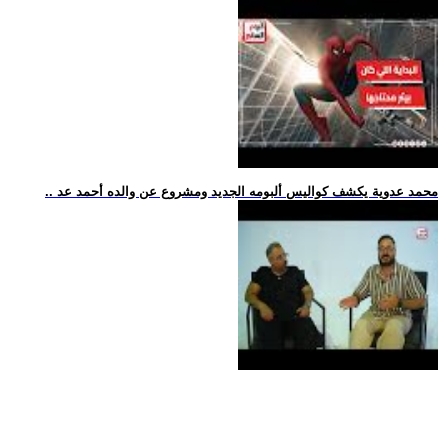
.. محمد عدوية يكشف كواليس ألبومه الجديد ومشروع عن والده أحمد عد