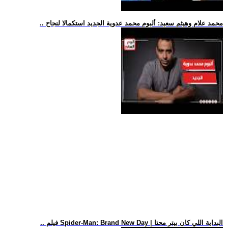
.. محمد علام وهيثم سعيد: ألبوم محمد عدوية الجديد استكمالا لنجاح
.. فيلم Spider-Man: Brand New Day | البداية اللي كان بيتر محتا