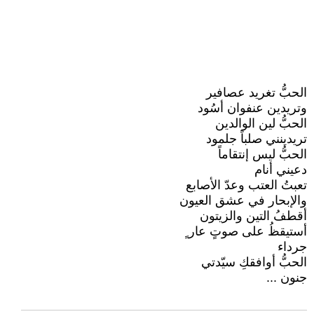
الحبُّ تغريد عصافير
وتريدين عنفوان أسُود
الحبُّ لين الوالدين
تريدينني صلباً جلمود
الحبُّ ليس إنتقاماً
دعيني أنام
تعبتُ العتب وعدّ الأصابع
والإبحار في عشق العيون
أقطفُ التين والزيتون
أستيقظُ على صوتٍ عار ٍ
جرداء
الحبُّ أوافقكِ سيّدتي
جنون ...