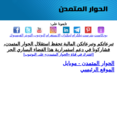
تابعونا على:
بودكاست
بنترست
تيلكرام
لينكدإن
الانستغرام
اليوتيوب
التويتر
الفيسبوك
تبرعاتكم وتبرعاتكن المالية تحفظ استقلال الحوار المتمدن،
فشاركونا في دعم استمرارية هذا الفضاء اليساري الحر
[اشترك في قناة ‫«الحوار المتمدن» على اليوتيوب]
الحوار المتمدن - موبايل
الموقع الرئيسي