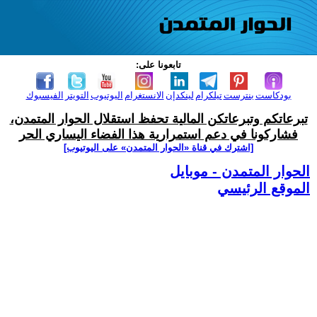
تابعونا على:
بودكاست
بنترست
تيلكرام
لينكدإن
الانستغرام
اليوتيوب
التويتر
الفيسبوك
تبرعاتكم وتبرعاتكن المالية تحفظ استقلال الحوار المتمدن،
فشاركونا في دعم استمرارية هذا الفضاء اليساري الحر
[اشترك في قناة ‫«الحوار المتمدن» على اليوتيوب]
الحوار المتمدن - موبايل
الموقع الرئيسي