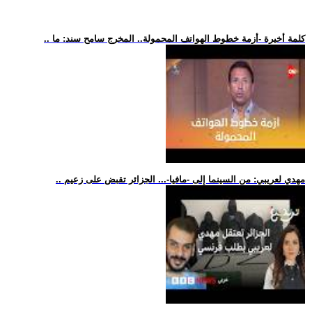
.. كلمة أخيرة -أزمة خطوط الهواتف المحمولة.. المخرج سامح سند: ما
.. مهدي لعريبي: من السينما إلى -مافيا-... الجزائر تقبض على زعيم