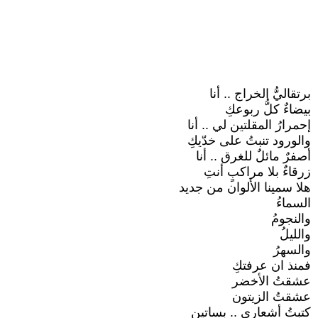
برتقاليُّ الخراج .. أنا
بيضاءٌ كلُّ ربوعكِ
إحمرارُ المقلتين لي .. أنا
والورود تنبتُ على خدّيكِ
أصفرٌ مائلٌ للغرق .. أنا
زرقاءٌ بلا مراكبٍ أنتِ
هلا سمينا الألوان من جديد
السماءُ
والنجومُ
والليلُ
والسهرُ
فمنذ ان عرفتكِ
عشقتُ الأخضر
عشقتُ الزيتون
كتبتُ أشعاري .. بساتين