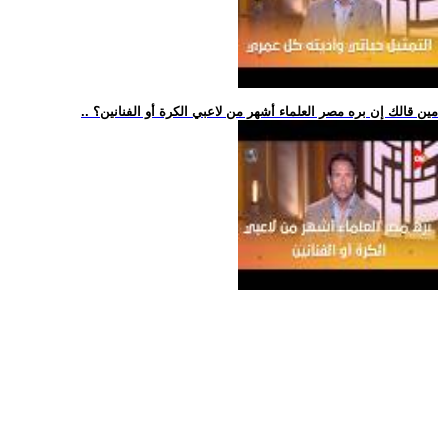
.. مين قالك إن بره مصر العلماء أشهر من لاعبي الكرة أو الفنانين؟