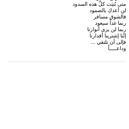
متى بُنيَت كلَّ هذه السدود
لن أعدكِ بالصمود
فالشوق مسافر
ربما غداً سيعود
ربما لن يرى أنوارنا
إنّنا إشترينا أقدارنا
فإلى أن نلتقي ...
وداعـــــاً