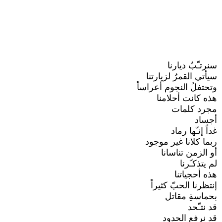
سنرتـّبُ ديارنا
سيأتي القمرُ لزيارتنا
وتحتفلُ النجوم أعراساً
هذه كانت أحلامنا
مجرد كلمات
أجساد
غداً إنـّها رماد
ربما كلانا غير موجود
أو الزمن تناسانا
لم يتذكـّرنا
هذه أحجياتنا
إنتظرنا الحبّ كثيراً
بحماسةِ مقاتل
قد نتـّحد
قد نرفع الحدود