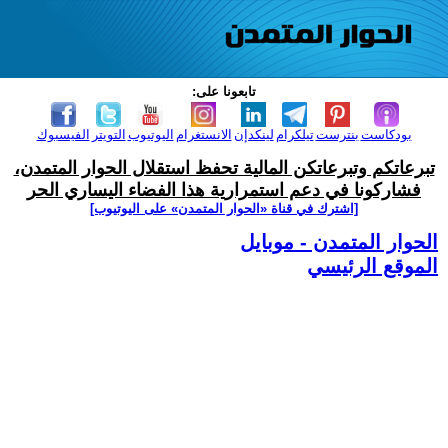
تابعونا على:
بودكاست
بنترست
تيلكرام
لينكدإن
الانستغرام
اليوتيوب
التويتر
الفيسبوك
تبرعاتكم وتبرعاتكن المالية تحفظ استقلال الحوار المتمدن،
فشاركونا في دعم استمرارية هذا الفضاء اليساري الحر
[اشترك في قناة ‫«الحوار المتمدن» على اليوتيوب]
الحوار المتمدن - موبايل
الموقع الرئيسي