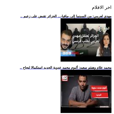
اخر الافلام
.. مهدي لعريبي: من السينما إلى -مافيا-... الجزائر تقبض على زعيم
.. محمد علام وهيثم سعيد: ألبوم محمد عدوية الجديد استكمالا لنجاح