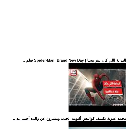
.. فيلم Spider-Man: Brand New Day | البداية اللي كان بيتر محتا
.. محمد عدوية يكشف كواليس ألبومه الجديد ومشروع عن والده أحمد عد