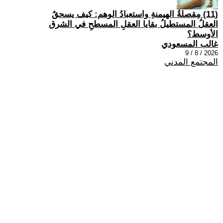
(11) مِقصلةُ الهيمنةِ واستعبادُ الوهم: كيف يسحقُ
العقلُ المستطيلُ بقايا العقلِ المسطحِ في الشرق
الأوسط؟
غالب المسعودي
2026 / 8 / 9
المجتمع المدني