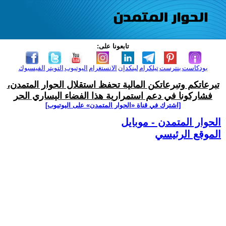
تابعونا على:
بودكاست
بنترست
تيلكرام
لينكدإن
الانستغرام
اليوتيوب
التويتر
الفيسبوك
تبرعاتكم وتبرعاتكن المالية تحفظ استقلال الحوار المتمدن،
فشاركونا في دعم استمرارية هذا الفضاء اليساري الحر
[اشترك في قناة ‫«الحوار المتمدن» على اليوتيوب]
الحوار المتمدن - موبايل
الموقع الرئيسي