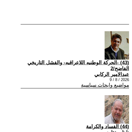
(43) -الحركة الوطنيه اللاعراقيه- والفشل التاريخي
الفاضح/2
عبدالامير الركابي
2026 / 8 / 9
مواضيع وابحاث سياسية
(44) الفساد والكرامة