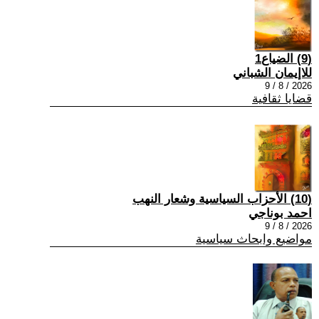
(9) الضياع1
للاإيمان الشباني
2026 / 8 / 9
قضايا ثقافية
(10) الأحزاب السياسية وشعار النهب
احمد بوناجي
2026 / 8 / 9
مواضيع وابحاث سياسية