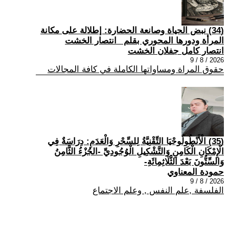
(34) نبض الحياة وصانعة الحضارة: إطلالة على مكانة
المرأة ودورها المحوري بقلم _انتصار الخشت
انتصار كامل جفلان الخشت
2026 / 8 / 9
حقوق المراة ومساواتها الكاملة في كافة المجالات
(35) الْأَنْطُولُوجْيَا التِّقْنِيَّةُ لِلسِّحْرِ وَالْعَدَمِ: دِرَاسَةٌ فِي
الْإِمْكَانِ الْكَامِنِ وَالتَّشْكِيلِ الْوُجُودِيِّ -الجُزْءُ الثَّامِنُ
وَالسِّتُّونَ بَعْدَ الثَّلَاثِمِائَةِ-
حمودة المعناوي
2026 / 8 / 9
الفلسفة ,علم النفس , وعلم الاجتماع