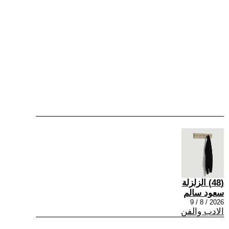
(48) الزلزلة
سعود سالم
2026 / 8 / 9
الادب والفن