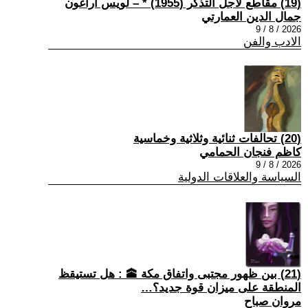
(19) مقاطع لأجل التذكر (1955) * – لويس أراغون
جمال الدين العمارتي
2026 / 8 / 9
الادب والفن
(20) تحالفات ثنائية وثلاثية وخماسية
كاظم فنجان الحمامي
2026 / 8 / 9
السياسة والعلاقات الدولية
(21) بين ظهور مجتبى واتفاق مكة 🕋 : هل تستيقظ
المنطقة على ميزان قوة جديد؟…
مروان صباح