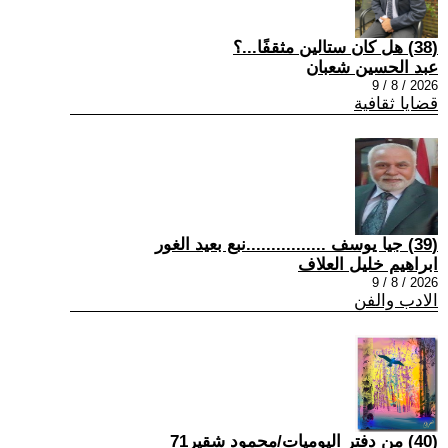
(38) هل كان ستالين مثقفًا...؟
عبد الحسين شعبان
2026 / 8 / 9
قضايا ثقافية
(39) جيا يوسف ................نبع بعيد الغور
ابراهيم خليل العلاف
2026 / 8 / 9
الادب والفن
(40) من دفتر اليوميات/محمود شقير71