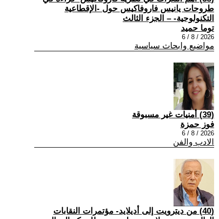
طروحات يانيس فاروفاكيس حول -الإقطاعية
التكنولوجية- – الجزء الثالث
توما حميد
2026 / 8 / 6
مواضيع وابحاث سياسية
(39) أمنيات غير مسبوقة
فوز حمزة
2026 / 8 / 6
الادب والفن
(40) من ديترويت إلى أديلايد- مؤتمرات النقابات