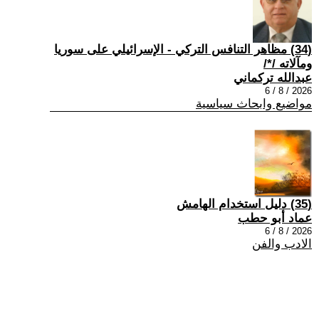
(34) مظاهر التنافس التركي - الإسرائيلي على سوريا
ومآلاته /*/
عبدالله تركماني
2026 / 8 / 6
مواضيع وابحاث سياسية
(35) دليل استخدام الهامش
عماد أبو حطب
2026 / 8 / 6
الادب والفن