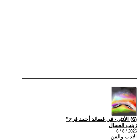
(6) الأنثى- في قصائد أحمد فرح”
زينب العسال
2026 / 8 / 6
الادب والفن