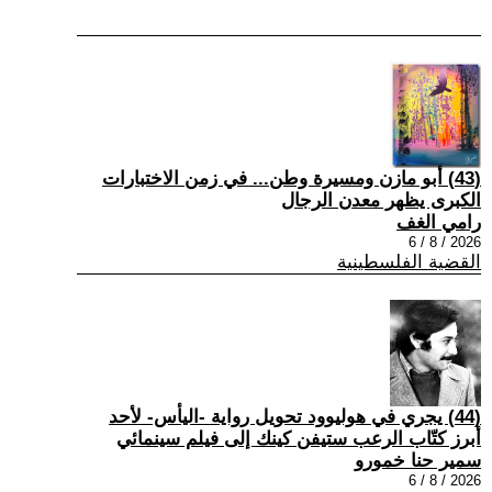
(43) أبو مازن ومسيرة وطن... في زمن الاختبارات
الكبرى يظهر معدن الرجال
رامي الغف
2026 / 8 / 6
القضية الفلسطينية
(44) يجري في هوليوود تحويل رواية -اليأس- لأحد
أبرز كتّاب الرعب ستيفن كينك إلى فيلم سينمائي
سمير حنا خمورو
2026 / 8 / 6