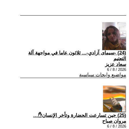
(24) -سيمای آزادي-... ثلاثون عاما في مواجهة آلة
التعتيم
سعاد عزيز
2026 / 8 / 6
مواضيع وابحاث سياسية
(25) حين تسارعت الحضارة وتأخر الإنسان✋…
مروان صباح
2026 / 8 / 6