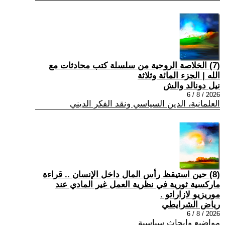
(7) الخلاصة الروحية من سلسلة كتب محادثات مع
الله | الجزء المائة وثلاثة
نيل دونالد والش
2026 / 8 / 6
العلمانية، الدين السياسي ونقد الفكر الديني
(8) حين استيقظ رأس المال داخل الإنسان .. قراءة
ماركسية ثورية في نظرية العمل غير المادي عند
موريزيو لازاراتو .
رياض الشرايطي
2026 / 8 / 6
مواضيع وابحاث سياسية