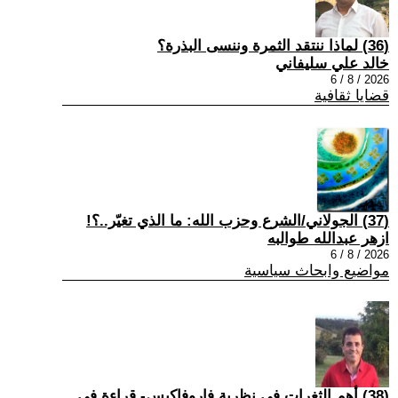
(36) لماذا ننتقد الثمرة وننسى البذرة؟
خالد علي سليفاني
2026 / 8 / 6
قضايا ثقافية
(37) الجولاني/الشرع وحزب الله: ما الذي تغيّر..؟!
ازهر عبدالله طوالبه
2026 / 8 / 6
مواضيع وابحاث سياسية
(38) أهم الثغرات في نظرية فاروفاكيس- قراءة في