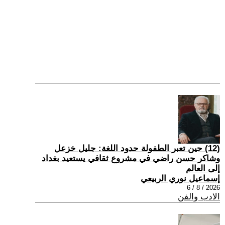
(12) حين تعبر الطفولة حدود اللغة: جليل خزعل
وشاكر حسن راضي في مشروع ثقافي يستعيد بغداد
إلى العالم
إسماعيل نوري الربيعي
2026 / 8 / 6
الادب والفن