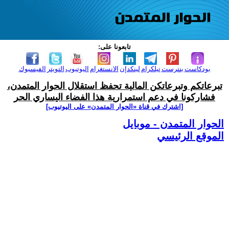
تابعونا على:
بودكاست
بنترست
تيلكرام
لينكدإن
الانستغرام
اليوتيوب
التويتر
الفيسبوك
تبرعاتكم وتبرعاتكن المالية تحفظ استقلال الحوار المتمدن،
فشاركونا في دعم استمرارية هذا الفضاء اليساري الحر
[اشترك في قناة ‫«الحوار المتمدن» على اليوتيوب]
الحوار المتمدن - موبايل
الموقع الرئيسي