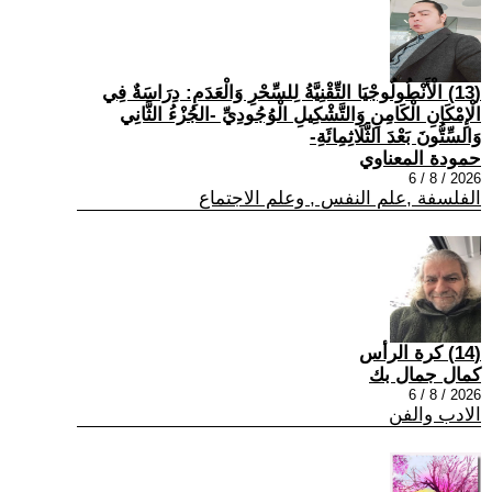
(13) الْأَنْطُولُوجْيَا التِّقْنِيَّةُ لِلسِّحْرِ وَالْعَدَمِ: دِرَاسَةٌ فِي
الْإِمْكَانِ الْكَامِنِ وَالتَّشْكِيلِ الْوُجُودِيِّ -الجُزْءُ الثَّانِي
وَالسِّتُّونَ بَعْدَ الثَّلَاثِمِائَةِ-
حمودة المعناوي
2026 / 8 / 6
الفلسفة ,علم النفس , وعلم الاجتماع
(14) كرة الرأس
كمال جمال بك
2026 / 8 / 6
الادب والفن