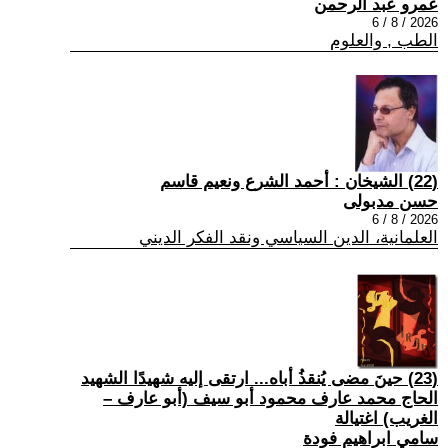
عمرو عبد الرحمن
2026 / 8 / 6
الطب , والعلوم
(22) الشيخان : أحمد الشرع ونعيم قاسم
حسن مدبولى
2026 / 8 / 6
العلمانية، الدين السياسي ونقد الفكر الديني
(23) حينَ مضى يُنقذُ أباه... ارتقى إليه شهيدًا الشهيد
الحاج محمد عارف محمود أبو سيف (أبو عارف –
الغريب) اغتيالة
سامي ابراهيم فودة