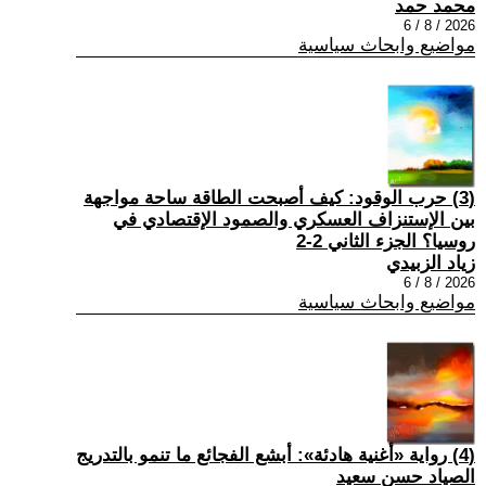
محمد حمد
2026 / 8 / 6
مواضيع وابحاث سياسية
(3) حرب الوقود: كيف أصبحت الطاقة ساحة مواجهة
بين الإستنزاف العسكري والصمود الإقتصادي في
روسيا؟ الجزء الثاني 2-2
زياد الزبيدي
2026 / 8 / 6
مواضيع وابحاث سياسية
(4) رواية «أغنية هادئة»: أبشع الفجائع ما تنمو بالتدريج
الصياد حسن سعيد