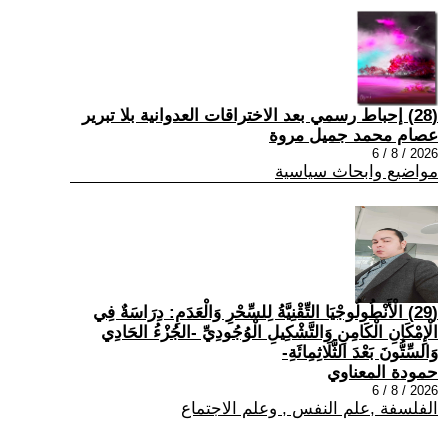
(28) إحباط رسمي بعد الاختراقات العدوانية بلا تبرير
عصام محمد جميل مروة
2026 / 8 / 6
مواضيع وابحاث سياسية
(29) الْأَنْطُولُوجْيَا التِّقْنِيَّةُ لِلسِّحْرِ وَالْعَدَمِ: دِرَاسَةٌ فِي
الْإِمْكَانِ الْكَامِنِ وَالتَّشْكِيلِ الْوُجُودِيِّ -الجُزْءُ الحَادِي
وَالسِّتُّونَ بَعْدَ الثَّلَاثِمِائَةِ-
حمودة المعناوي
2026 / 8 / 6
الفلسفة ,علم النفس , وعلم الاجتماع