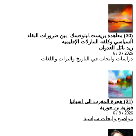
(30) معاهدة بريست-ليتوفسك: بين ضرورات البقاء
السياسي وكلفة التنازلات الإقليمية
زيد نائل العدوان
2026 / 8 / 6
دراسات وابحاث في التاريخ والتراث واللغات
(31) هجرة المغرب الى اسبانيا
فوزية بن حورية
2026 / 8 / 6
مواضيع وابحاث سياسية