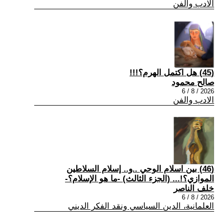
الادب والفن
(45) هل اكتمل الهرم؟!!!
صالح محمود
2026 / 8 / 6
الادب والفن
(46) بين اسلام الوحي ..و.. إسلام السلاطين
الموازي؟!... (الجزء الثالث) -ما هو الإسلام؟-
خلف الناصر
2026 / 8 / 6
العلمانية، الدين السياسي ونقد الفكر الديني