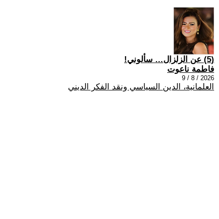
(5) عن الزلزال… سألوني!
فاطمة ناعوت
2026 / 8 / 9
العلمانية، الدين السياسي ونقد الفكر الديني