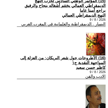
(15) المؤتمر الوطني السادس لحزب النهج
الديمقراطي العمالي يختتم أشغاله بنجاح والرفيق
براجع أمينا عاما
النهج الديمقراطي العمالي
2026 / 8 / 9
اليسار , الديمقراطية والعلمانية في المغرب العربي
(16) الأطروحات حول شعر البريكان: من العزلة إلى
المواجهة النقدية ج١
كاظم حسن سعيد
2026 / 8 / 9
الادب والفن