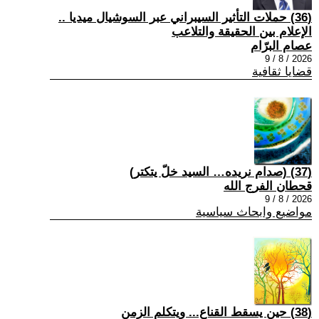
(36) حملات التأثير السيبراني عبر السوشيال ميديا ..
الإعلام بين الحقيقة والتلاعب
عصام البرّام
2026 / 8 / 9
قضايا ثقافية
(37) (صدام نريده… السيد خلّ يتكتر)
قحطان الفرج الله
2026 / 8 / 9
مواضيع وابحاث سياسية
(38) حين يسقط القناع... ويتكلم الزمن