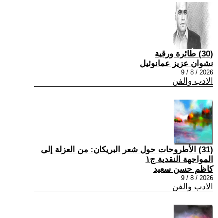
(30) طائرة ورقية
نشوان عزيز عمانوئيل
2026 / 8 / 9
الادب والفن
(31) الأطروحات حول شعر البريكان: من العزلة إلى
المواجهة النقدية ج١
كاظم حسن سعيد
2026 / 8 / 9
الادب والفن