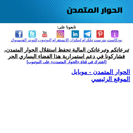
تابعونا على:
بودكاست
بنترست
تيلكرام
لينكدإن
الانستغرام
اليوتيوب
التويتر
الفيسبوك
تبرعاتكم وتبرعاتكن المالية تحفظ استقلال الحوار المتمدن،
فشاركونا في دعم استمرارية هذا الفضاء اليساري الحر
[اشترك في قناة ‫«الحوار المتمدن» على اليوتيوب]
الحوار المتمدن - موبايل
الموقع الرئيسي