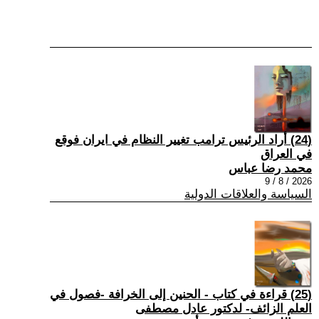
(24) أراد الرئيس ترامب تغيير النظام في ايران فوقع
في العراق
محمد رضا عباس
2026 / 8 / 9
السياسة والعلاقات الدولية
(25) قراءة في كتاب - الحنين إلى الخرافة -فصول في
العلم الزائف- لدكتور عادل مصطفى