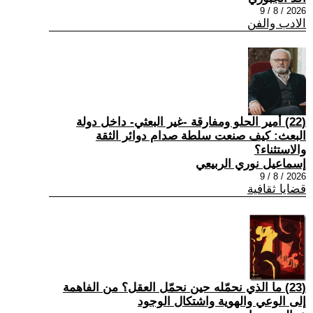
2026 / 8 / 9
الادب والفن
(22) أمير الحلو ومفارقة -غير البعثي- داخل دولة
البعث: كيف صنعت سلطة صدام دوائر الثقة
والاستثناء؟
إسماعيل نوري الربيعي
2026 / 8 / 9
قضايا ثقافية
(23) ما الذي نحمّله حين نحمّل العقل؟ من الفاهمة
إلى الوعي والهوية واشتكال الوجود