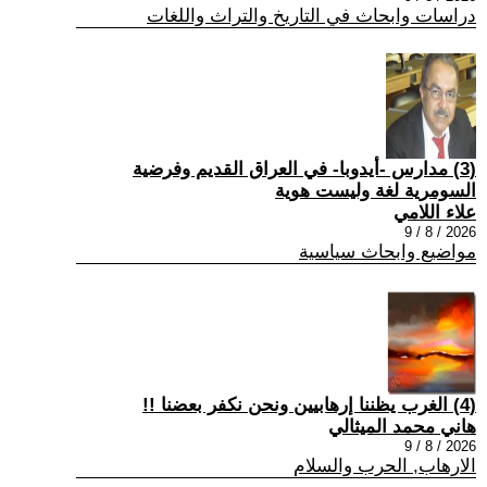
دراسات وابحاث في التاريخ والتراث واللغات
(3) مدارس -أيدوبا- في العراق القديم وفرضية
السومرية لغة وليست هوية
علاء اللامي
2026 / 8 / 9
مواضيع وابحاث سياسية
(4) الغرب يظننا إرهابيين ونحن نكفر بعضنا !!
هاني محمد الميثالي
2026 / 8 / 9
الارهاب, الحرب والسلام