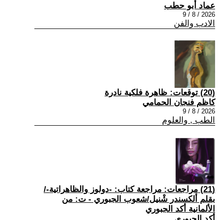
عماد أبو حطب
2026 / 8 / 9
الادب والفن
(20) توقعات: ظاهرة فلكية نادرة
كاظم فنجان الحمامي
2026 / 8 / 9
الطب , والعلوم
(21) مراجعات: مراجعة كتاب: -دولوز والظاهراتية-/
بقلم ألكسندر شْنيل/شعوب الجبوري - ت: من
الألمانية أكد الجبوري
أكد الجبوري