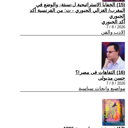
(15) الخفايا الاستراتيجية ل-سبتة- والوضع في
المغرب/ الغزالي الجبوري - ت: من الفرنسية أكد
الجبوري
أكد الجبوري
2026 / 8 / 7
الادب والفن
(16) التفاهات فى مصر!؟
حسن مدبولى
2026 / 8 / 7
مواضيع وابحاث سياسية