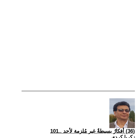
(36) أفكارٌ بسيطةٌ غير مُلزمة لأحد ..101
زكريا كردي