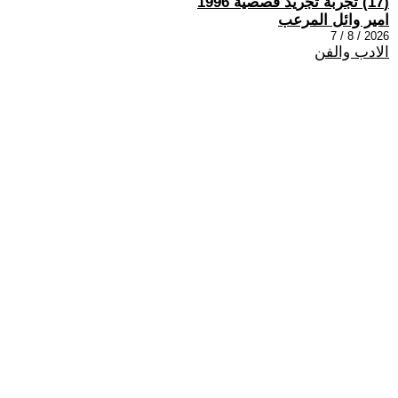
(17) تجربة تجريد قصصية 1996
امير وائل المرعب
2026 / 8 / 7
الادب والفن