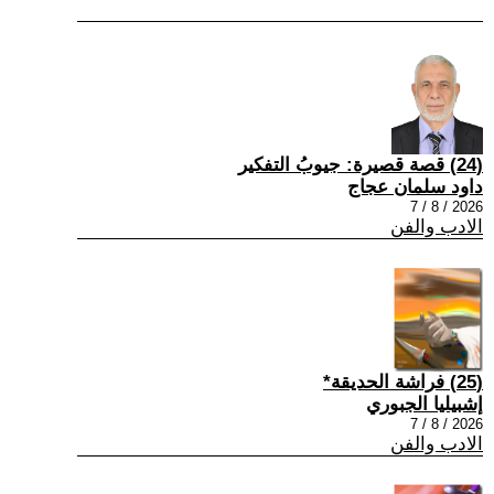
(24) قصة قصيرة: جيوبُ التفكير
داود سلمان عجاج
2026 / 8 / 7
الادب والفن
(25) فراشة الحديقة*
إشبيليا الجبوري
2026 / 8 / 7
الادب والفن