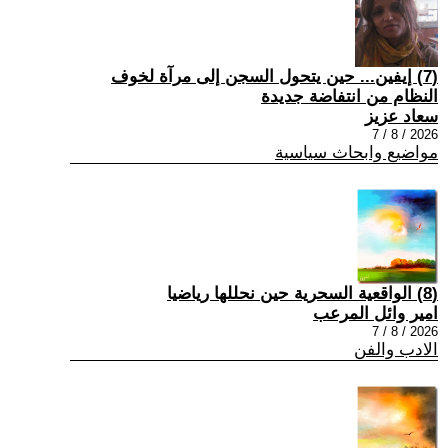
(7) إيفين... حين يتحول السجن إلى مرآة لخوف
النظام من انتفاضة جديدة
سعاد عزيز
2026 / 8 / 7
مواضيع وابحاث سياسية
(8) الواقعية السحرية حين نحللها رياضيا
امير وائل المرعب
2026 / 8 / 7
الادب والفن