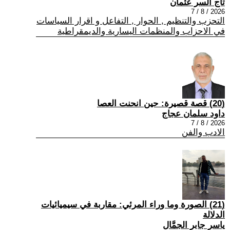
تاج السر عثمان
2026 / 8 / 7
التحزب والتنظيم , الحوار , التفاعل و اقرار السياسات
في الاحزاب والمنظمات اليسارية والديمقراطية
(20) قصة قصيرة: حين انحنت العصا
داود سلمان عجاج
2026 / 8 / 7
الادب والفن
(21) الصورة وما وراء المرئي: مقاربة في سيميائيات
الدلالة
ياسر جابر الجمَّال