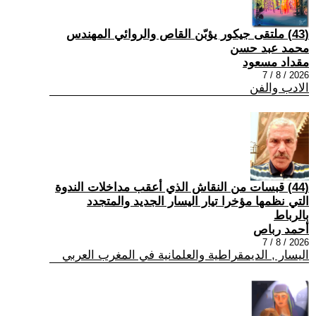
(43) ملتقى جيكور يؤبّن القاص والروائي المهندس
محمد عبد حسن
مقداد مسعود
2026 / 8 / 7
الادب والفن
(44) قبسات من النقاش الذي أعقب مداخلات الندوة
التي نظمها مؤخرا تيار اليسار الجديد والمتجدد
بالرباط
أحمد رباص
2026 / 8 / 7
اليسار , الديمقراطية والعلمانية في المغرب العربي