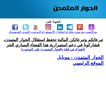
تابعونا على:
بودكاست
بنترست
تيلكرام
لينكدإن
الانستغرام
اليوتيوب
التويتر
الفيسبوك
تبرعاتكم وتبرعاتكن المالية تحفظ استقلال الحوار المتمدن،
فشاركونا في دعم استمرارية هذا الفضاء اليساري الحر
[اشترك في قناة ‫«الحوار المتمدن» على اليوتيوب]
الحوار المتمدن - موبايل
الموقع الرئيسي