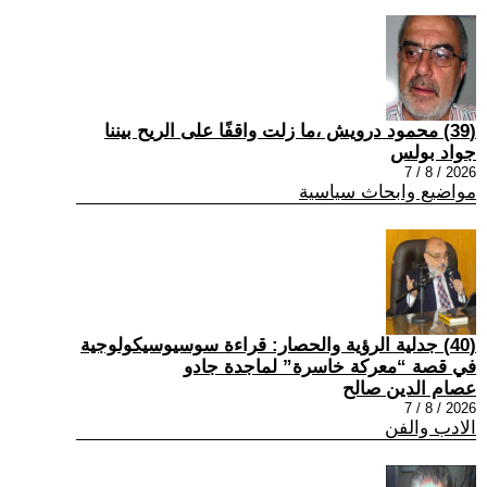
(39) محمود درويش ،ما زلت واقفًا على الريح بيننا
جواد بولس
2026 / 8 / 7
مواضيع وابحاث سياسية
(40) جدلية الرؤية والحصار: قراءة سوسيوسيكولوجية
في قصة “معركة خاسرة” لماجدة جادو
عصام الدين صالح
2026 / 8 / 7
الادب والفن