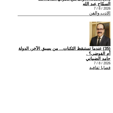
السمّاح عبد الله
2026 / 8 / 7
الادب والفن
(35) عندما تستيقظ الثكنات... من يسبق الآخر، الدولة
أم الفوضى؟ .
حامد الضبياني
2026 / 8 / 7
قضايا ثقافية