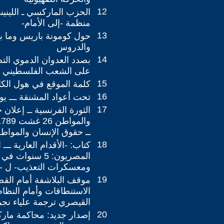
12
الحزب الماركسي ـ الليني
منظمة -إلى الأمام-
13
حول كومونة باريس وما بع
والدروس
14
بصدد العدوان الدموي الت
على الشعب الفلسطيني
15
كلمة الموقع في هول الكار
16
تحت أعواد المشنقة ـــ ي
17
الثورة الفرنسية ــ إعلان 
ــ حقوق الإنسان والموا
18
كتاب: -الأقدام العارية ـــ
المصريون: 5 سنوا
ومعسكرات التعذيب- ل -ط
19
موقف البلاشفة أمام القض
الاستنطاقات وأمام النظا
القيصري ترجمة علياء نج
20
إصدار جديد: محاكمة ما