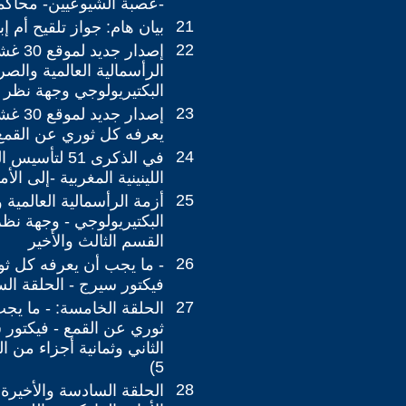
-عصبة الشيوعيين- محاكمة كو
21
بيان هام: جواز تلقيح أم إب
22
إصدار جد
الرأسمالية العالمية والص
البكتيريولوجي وجهة نظر م
23
إصدار ج
يعرفه كل ثوري عن القمع
24
في الذكرى 51 ل
اللينينية المغربية -إلى الأم
25
أزمة الرأسمالية العالمية
البكتيريولوجي - وجهة نظر 
القسم الثالث والأخير
26
- ما يجب أن يعرفه كل ثو
فيكتور سيرج - الحلقة الس
27
الحلقة الخامسة: - ما يج
ثوري عن القمع - فيكتور 
الثاني وثمانية أجزاء من ا
5)
28
الحلقة السادسة والأخيرة