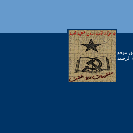
لق موقع
 الرصيد