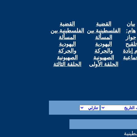
بيان
القضية
القضية
هام:
الفلسطينية بين
الفلسطينية بين
جواز
المسألة
المسألة
تلقيح
اليهودية
اليهودية
م إبادة
والحركة
والحركة
ماعية
الصهيونية
الصهيونية
الحلقة الأولى
الحلقة الثالثة
طينية