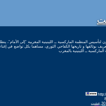
 لتأسيس المنظمة الماركسية ــ اللينينية المغربية "إلى الأمام"، ينط
عريف بوثائقها و تاريخها الكفاحي الثوري، مساهما بكل تواضع في إغناء
الماركسية ــ اللينينية بالمغرب