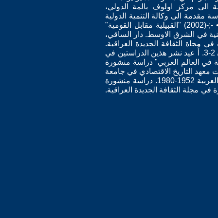
مقدمة الى مركز اولوف بالمة الدولي،
نسان حقا" دراسة مقدمة الى وكالة التنمية الدولية
السويدية ومنشورة على الموقع: http://www.sida.se/content/1/c6/02/26/93/sivf.pdf. باللغة السويدية.• -;-(2002) "القبيلية مقابل القومية"
نية في الشرق الاوسط. دار الساقي،
سة منشورة في مجاة الثقافة الجديدة العراقية.
العدد 305. • -;-(2000) "الماركسيون العرب والعولمة" دراسة منشورة في مجلة الطريق اللبنانية. العددان 2-3. أُ عيد نشر هذين الدراستين في
نظير واقعي للبيئة الاجتماعية في العالم العربي" دراسة منشورة
لعددان 1 و 2. • -;-(1995) السياسة والاقتصاد في العراق 1958-1980. منشورات معهد التاريخ الاقتصادي في جامعة
اوبسالا، السويد. باللغة الانجليزية.• -;-(1994) "ألاسقاطات السياسية على النظام الاقتصادي لبعض الدول العربية 1952-1980. دراسة منشورة
العربي" دراسة منشورة في مجلة الثقافة الجديدة العراقية.