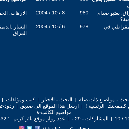
2004 / 10 / 8
980
ق: بعثيو صدام
الارهاب, الح
ية؟
2004 / 10 / 6
978
يمقراطي في
اليسار ,الديم
العراق
حث - مواضيع ذات صلة
البحث - الاخبار
كتب ومؤلفات
 كصفحتك الرئسية !
ارسل هذا الموقع الى صديق
ردود-تع
مواضيع الكاتب-ة
المشاركات - 29 -
عدد زوار موقع ثائر كريم : 139,832