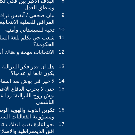
8
الهدف الاكبر بين فكي تكت
ومنطق العدل
9
بيان صحفي / آيفيس تراق
المرافق للعملية الانتخابي
10
تحية للسيستاني وأمنية
11
شعب حي تكلم بلغة السلا
الحكومة؟
12
الانتخابات مهمة و هناك أش
13
هل ان قدر فكر اللبرالية 
يكون تابعا او عدميا؟
14
لا خير في بوش بعد اسق
15
حتى لا يخرب الدفاع الا
بوش روح اللبرالية: ردا ع
النابلسي
16
تكوين الدولة والهوية الوط
ومسؤولية الفعاليات السي
17
افق الديمقراطية والاصلاح