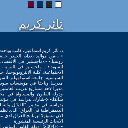
ثائر كريم
د. ثائر كريم اسماعيل، كاتب وباحث
• -;-من مواليد بغداد، الحيدر خا
روسيا.• -;-ماجستير في الاقتصاد،
السويد.• -;-ماجستير في التربية، 
الاجتماعية، كلية الانثروبولوجيا،
السياسية، جامعة استوكهولم، السوي
مدرسا وباحثا في مؤسسات سويدية 
مديرا لاحد مشاريع تدريب العاملي
ودولة القانون والمساواة في مخت
الان مسؤولا لبرنامج العراق لدى مر
الابحاث الرئيسية المنشورة
• -;-(2004) "دولة القانو