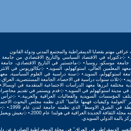
 عراقي مهتم بقضايا الديمقراطية والمجتمع المدني ودولة القانون
نة.• -;-دكتوراه في الاقتصاد السياسي والتاريخ الاقتصادي من جامعة
 جامعة موسكو، روسيا.• -;-ماجستير في التاريخ الاقتصادي، جامعة ا
معهد المعلمين العالي، استوكهولم، السويد.• -;-بكالوريوس في الانثرو
 جامعة استوكهولم، السويد.• -;-سنة دراسية في العلوم السياسية، معهد
د.• -;-ثلاث سنوات دراسية في الاحصاء، الجامعة المستنصرية، العراق.•
مختلفة ابرزها معهد الدراسات الاجتماعية المتقدمة في اوبسالا.•
ن في مدينة استوكهولم في السويد.• -;-قدم ويستمر في تقديم محاضرات
لف المؤسسات السويدية والفعاليات العراقية والعربية..• -;-ترأس
بدراسة في مؤتمر
كز بالمة الدولي السويدي.
ن اساس التغيير الديمقراطي في العراق" في مجلة الديمقراطية الصادرة عن دا