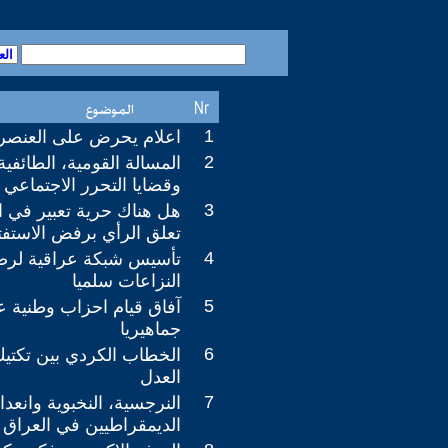
1
اعلام يحرض على العنصري
2
المسالة القومية، الطائفية،
وقضايا التحرر الاجتماعي
3
هل هناك حرية تعبير في ال
تعلق الرأي برفض الاستفت
4
تأسيس شبكة عراقية لرص
النزاعات سلميا
5
آفاق قيام احزاب وطنية ع
جماهيريا
6
الخطاب الكردي بين تكتي
العدل
7
النرجسية، النخبوية وانعدام
الديمقراطيين في العراق