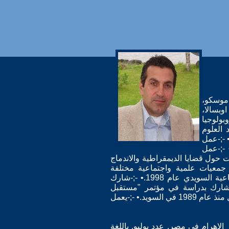
 موسكو،
وبسالا،
بولوجيا
 العلوم
 -;-عمل
 -;-عمل
 حول قضايا الديمقراطية والاندماج
 جمعيات علمية واجتماعية مختلفة
سابقا.• -;-شارك بدراسة في مؤتمر "العولمة وكيفيات فهمها عالميا" الذي نظمه مجلس البحوث الاجتماعية السويدي عام 1998.• -;-شارك
 "القبائل والسلطة في الشرق الاوسط" الذي نظمته جامعة لندن عام 1999.• -;-شارك بدراسة في مؤتمر "مستقبل
الديمقراطية في العراق" الذي نظمته مجلة الثقافة الجديدة العراقية في هولندا عام 2000.• -;-يعيش ويعمل منذ عام 1989 في السويد.• -;-يعمل
ر الاهرام في مصر. عدد يوليو. باللغة