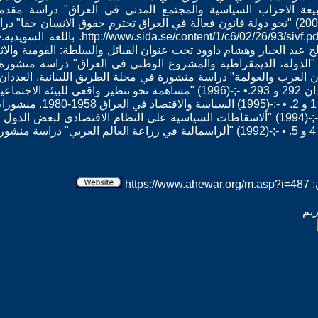
20) "بحث في طبيعة الاحزاب السياسية والمجتمع المدني في العراق" دراسة 
استوكهولم. باللغة الانجليزية.• -;-(2003) "نحو دولة قانون فعالة في العراق تحترم حقوق الا
عبد الجبار وهشام داوود تحت عنوان القبائل والسلطة: القومية والاث
دن، باللغة الانجليزية.• -;-(2002) "الدولة، الديمقراطية والمشروع الوطني في العراق" درا
مجلة الثافة الجديدة العراقية، العددان 292 و 293.• -;-(1996) "مساهمة نحو ت
في مجلة الطريق اللبنانية، ا
في مجلة الطريق اللبنانية، العددان 4 و 5. • -;-(1992) "ألراسمالية في زراعة العالم 
htt
ريم