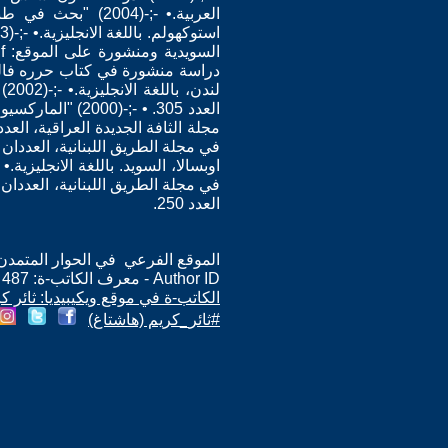
العربية.• -;-(04
دراسة منشورة في كتاب حرره فالح 
لن
العدد 250.
الموقع الفرعي في الحوار المتمدن: ps://www.ahewar.org/m.asp?i=487
Author ID - معرف الكاتب-ة: 487
الكاتب-ة في موقع ويكيبيديا: ثائر ك
#ثائر_كريم (هاشتاغ)