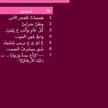
1
همساتٌ للفجر الآتي
2
وطنٌ سَرابِيّ
3
كُلُ عَآمٍ وَأنْتِ حَ بِيْبَتِيْ..
4
وجعٌ بلونِ الموت
5
حُ لمٌ يَ ع تريني بإسْمِك
6
شَق يستَنزفُ الصمت
7
----^[(أَع مدةٌ وَزوَايا ،،
ذكيّة الأرقامْ)]^-