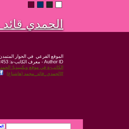
الحمدي قائد 
الموقع الفرعي في الحوار المتمدن: ps://www.ahewar.org/m.asp?i=2453
Author ID - معرف الكاتب-ة: 2453
الكاتب-ة في موقع ويكيبيديا: الحمد
#الحمدي_قائد_محمد (هاشتاغ)