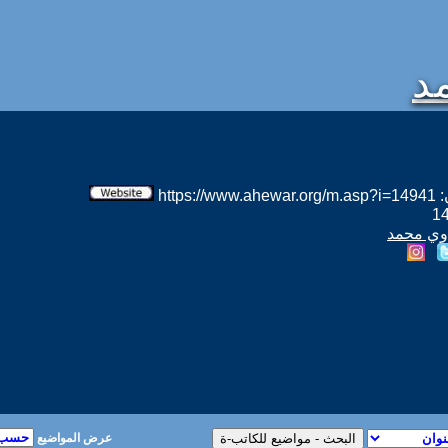
د
htt
اوي محمد
عرض المواضيع