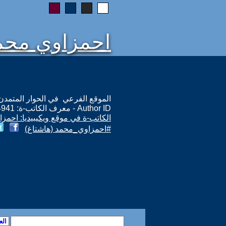
احمزاوي محم
الموقع الفرعي في الحوار المتمدن: ps://www.ahewar.org/m.asp?i=14941
Author ID - معرف الكاتب-ة: 14941
الكاتب-ة في موقع ويكيبيديا: احمز
#احمزاوي_محمد (هاشتاغ)