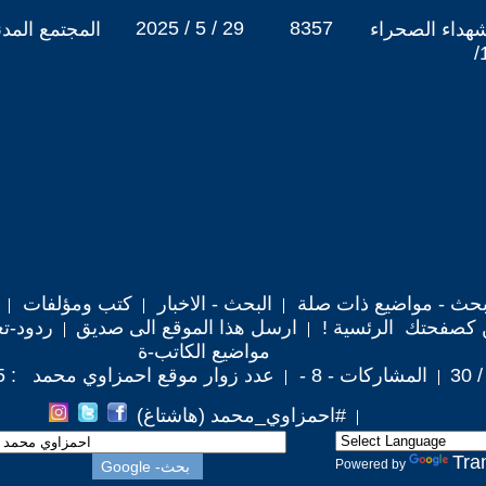
2025 / 5 / 29
8357
هداء الصحراء
المجتمع المد
حث - مواضيع ذات صلة
البحث - الاخبار
كتب ومؤلفات
 كصفحتك الرئسية !
ارسل هذا الموقع الى صديق
ردود-تع
مواضيع الكاتب-ة
المشاركات - 8 -
عدد زوار موقع احمزاوي محمد : 20,475
#احمزاوي_محمد (هاشتاغ)
Tra
Powered by