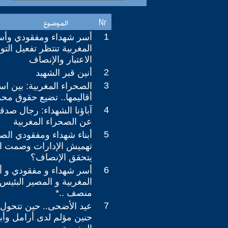
1
أسر شهداء ومفقودي وأس
المغربية تنتظر تفعيل التوج
الاعتبار والإنصاف
2
أنين قبر الشهيد
3
الصحراء المغربية: بين است
أقاليمها.. تضيع حقوق محر
4
آباؤنا الشهداء: رجال صدقو
عن الصحراء المغربية
5
أبناء شهداء ومفقودي الصح
تهميش الإدارات وصمت 
يتحقق الإنصاف؟
6
أسر شهداء و مفقودي و 
المغربية و المصير البئيس 
منصف ..*
7
عيد الأضحى.. حين تتحول 
حنين مؤلم لدى أرامل وأب