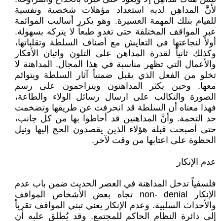
لأنَّ المداهِن لديه استعداد مؤهلات شخصية ونفسية
للقيام بتلك المهمة العسيرة. وهو يكرر أساليب الموائمة
عبر المواقف المختلفة حتى تغدو طبعاً لا يتركه بسهولة.
أولاً لنجاعتها في التعايش مع أصناف السلطة وتقلباتها،
وكذلك ثانياً لقدرة المداهن على التلون واتيان الأفكار
والأعمال التي تظهر مناسبة في هذا المجال. المداهنة لا
تخلو من الفعل الذي يقبل ضمنياً آثار السلطة ويتوائم
معها. وحين يكثر المداهنون ويتزاحمون على رسم
الصورة والتكالب على ارسال رسائل الولاء والطاعة،
فهذا معناه أن السلطة قد انحرفت عن طريقها وتضخمت
حد التخمة. وأنَّ المداهنين قد أحاطوا بها من كل جانب،
حتى أصبحت قبلة هؤلاء الذين يقصدون الحج إليها ونيل
الحظوة على اعتابها من وقت لآخر.
عدم الإنكار
فلسفياً تدخل المداهنة في العصر الحديث ضمن باب عدم
الإنكار non- denial تجاه بعض الأشخاص المواقف
والأحداث السلبية. وعدم الإنكار يعني تبني المواقف تقرباً
إلى دائرة النظام الحاكم للمجتمع. وقد يُطلق عليه أن