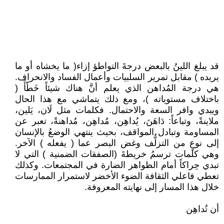
قد يبلغ اللينُ بالبعض درجةَ التواطؤ إزاء( ما يخشاه أو ما
يريده ) مقابل تمرير السلبيات وأعمال الفساد والانحراف.
هي درجة المُداهن الذي يعلم أنَّ هناك شيئاً خَطّأً (
باختلاف مستوياته )، ومع ذلك يتماشي مع هذا الحال
ويبدي وافر السعة والاحتمال. فكلمات مثل لَان، يَلين،
ملاينةً، وتباعاً: دَاهَنَ، يُداهِن، مُداهِن، مُداهنةً، تعبر عن
المساومة وتبادل المواقف، بحيث ينتهي الوضعُ بالإنسان
إلى نوعٍ من التزلُّف وغض البصر عما ( يفعله ) الآخر.
وهي كلمات ترسمُ خريطةَ (الصفقات الضمنية ) التي لا
تبدي حِراكاً أمام الظواهر الضارة في المجتمعات. وكذلك
تعطي فاعلي الثقافة الضوء الأخضر لاستمرار الممارسات
خلال هذا المسار إلى نهايته المعروفة.
أن تُداهِن