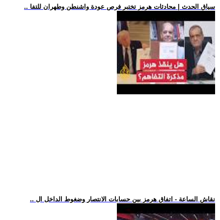
.. سياق الحدث | محادثات هرمز تختبر فرص عودة واشنطن وطهران للتفا
.. نقاش الساعة - اتفاق هرمز بين حسابات الانتصار وضغوط الداخل ال