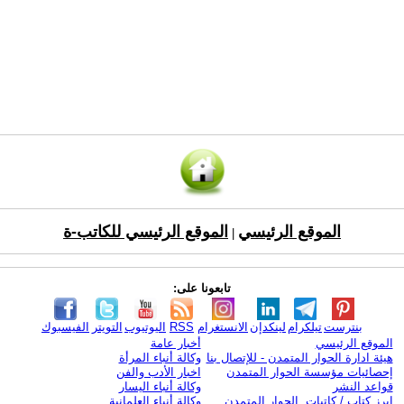
الموقع الرئيسي
الموقع الرئيسي للكاتب-ة
|
تابعونا على:
بنترست
تيلكرام
لينكدإن
الانستغرام
RSS
اليوتيوب
التويتر
الفيسبوك
الموقع الرئيسي
أخبار عامة
هيئة ادارة الحوار المتمدن - للإتصال بنا
وكالة أنباء المرأة
إحصائيات مؤسسة الحوار المتمدن
اخبار الأدب والفن
قواعد النشر
وكالة أنباء اليسار
ابرز كتاب / كاتبات الحوار المتمدن
وكالة أنباء العلمانية