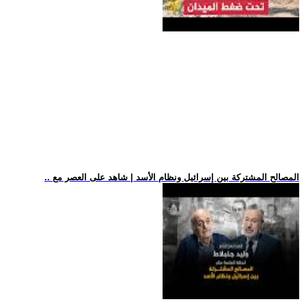
.. المصالح المشتركة بين إسرائيل ونظام الأسد | شاهد على العصر مع