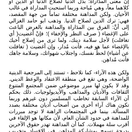
إنَّ معنى المدَاراة: بذل الدنيا لصلاح الدنيا أو الدين أو
كلاهما معاً، وهي مُباحة وربما استحبت المداراة في غالب
الأحيان. ولكن المداهنة مختلفة تماماً من جهة المقصد،
فهي: ترك الدين لصلاح الدنيا. وذهب ابو حامد الغزالي
إلى أنَّ: الفرق بين المدَاراة والمداهنة بالغرض الباعث
على الإغضاء ( صرف النظر والإخفاء )؛ فإنْ أغضيت( أي
تغافلت) لأجل سلامة دينك، ولما ترى من إصلاح أخيك
بالإغضاء عما هو فيه، فأنت مُدار، وإن أغضيت ( تغافلت
عن أشياء) لحظِّ نفسك، واجتلاب شهواتك، وسلامة جاهك
فأنت مُداهِن.
ولكن هذه الآراء- كما نلاحظ - تستند إلى المرجعية الدينية
الواضحة، وهي تقع في منطقة الاعتقاد والوعظ الديني.
وقد لا يكون لها مبرر موضوعي ضمن المجتمع المتنوع
الثقافات والأديان والمذاهب والأيديولوجيات. ذلك بحكم
أن الآراء السابقة تخاطب المسلمين دون غيرهم وربما
تكون هناك آراء أخرى من أصحاب أديان مختلفة بصدد
المسألة. بينما في المجتمعات الراهنة لا توجد مبررات
للمداهنة في حدود الشأن العام، لأن مكانها هو الإلقاء في
أقرب سلة مهملات. كما أن المداهنة تهدر حقوق الآخرين
بدرجة تسمح بمشاركة المداهن في الإفساد وتخريب