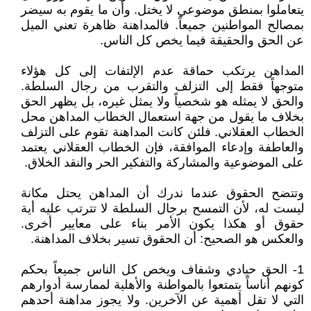
يتعاملوا بمنطق موضوعي لا يختل. وأن ما يقوم به سيضر
بمصالح المواطنين جميعاً. فالمداهنة ظاهرة تعني الميل
عن الحق والحقيقة فيما يخص كل الناس.
المداهن يرتكب حماقة عدم الإلتفات إلى كل هؤلاء
متوجهاً فقط إلى التزلف والتقرب من رجال السلطة.
والحق لا يمثله هو شخصياً ولا يمثل غيره، بل يظهر الحق
بخلاف ما يقول من جهة استعمال الخطاب المداهن محل
الخطاب العقلاني. فلئن كانت المداهنة تقوم على التزلف
والعاطفة وإدعاء الموافقة، فإن الخطاب العقلاني يعتمد
على الموضوعية والمشاركة والتفكير الحر والنقد الخلاق.
وتتضح الحقوق عندما ندرك أن المداهن يحتل مكانة
ليست له، لأن التمسح برجال السلطة لا تترتب عليه أية
حقوق أو هكذا يكون الأمر بناء على معايير أخرى.
والعكس هو الصحيح: أن الحقوق تسير بخلاف المداهنة.
1- الحق حيادي وشفاف ويخص كل الناس جميعاً بحكم
كونهم أناساً يتمتعوا بالمواطنة والأهلية لممارسة أدوارهم
التي لا تقل أهمية عن الآخرين. ولا يجوز مداهنة أحدهم