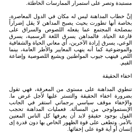
مستبدة وتصر على استمرار الممارسات الخاطئة.
إنَّ خطاب المداهنة ليس له مكان في الدول المعاصرة،
بخاصة أنها تطورت بحيث يصبح المداهن لا يقل إضراراً
بمصلحة المجتمع عما يفعله اللصوص والسراق على
قارعة الحياة. فالمداهن يسرق اللغة الرسمية، يسرق
الوعي، يسرق إرادة الآخرين، أي معاني الحياة والشفافية
والموضوعية كما أنه ينهب المعايير والأطر العامة، بينما
اللص فينهب جيوب المواطنين ويشيع اللصوصية وإضاعة
القيم.
اخفاء الحقيقة
تنطوي المداهنة على مستوى من المعرفة، فهي تقول
بضرورة اخفاء الحقيقة والتستر عليها لأجل غرض ما.
والإخفاء موقف سياسي برجماتي استقر في الجانب
الإبستمولوجي من المسألة. فعمليات المداهنة تحجب
القول بوجود حقيقةٍ لابد أن يعرفها كل الناس المعنين
بالأمر. وتطغى على قوة الظهور الخاص بها دون قدرة إى
إنسان أو أية قوة على إخفائها.