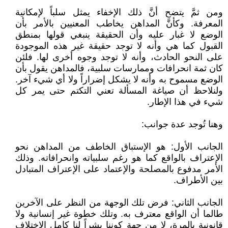
ومن ثمَّ يتضح أنَّ ذلك الإخفاء يمثل سلباً لإمكانية
المعرفة. وكأنَّ المداهن يخاطب المعنيين بالأمر بأن
الوضع لا غبار عليه وأن الحقيقة ينبغي قولها بمنطق
القبول كما هي وأنه لا توجد حقيقة غير هذه الموجودة
على النحو الحادث، وأنه لا توجد وجوه أخرى لها. فلئن
كان ثمة انحرافات وممارسات سلبية، فالمداهن يقول بأن
الوضع مسموح به وأنه لا يشكل إضراراً ولا أي شيء آخر.
ولنلاحظ أن صياغة المسألة تعني التكتم حتى يمر كل
شيء في هذا الإطار.
وهنا تُوجد عدة جوانب:
الجانب الأول: هو الإستباق الخاطف من المداهن نحو
الإعتراف بالواقع كما هو رغم سلبياته وانحرافاته. وذلك
الأمر مدفوع بالمصلحة والإعتماد على الإعتراف المتبادل
بين الأطراف.
الجانب الثاني: فرض تلك الوجهة من النظر على الآخرين
طالما أن الواقع معترف به. وتلك خطوة غير إنسانية ولا
قانونية بالمرة، لا من جهة كوننا بشراً لنا كامل الاختلاف