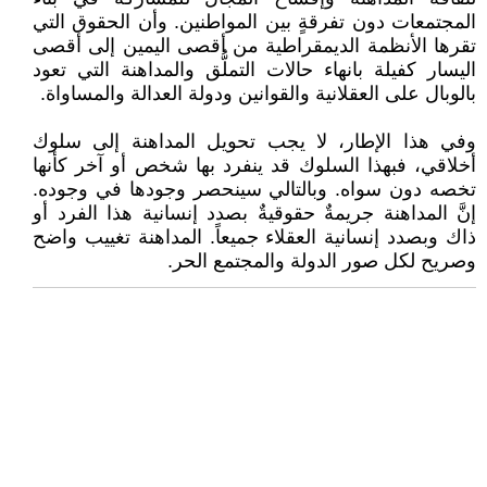
المجتمعات دون تفرقةٍ بين المواطنين. وأن الحقوق التي
تقرها الأنظمة الديمقراطية من أقصى اليمين إلى أقصى
اليسار كفيلة بانهاء حالات التملُّق والمداهنة التي تعود
بالوبال على العقلانية والقوانين ودولة العدالة والمساواة.
وفي هذا الإطار، لا يجب تحويل المداهنة إلى سلوك
أخلاقي، فبهذا السلوك قد ينفرد بها شخص أو آخر كأنها
تخصه دون سواه. وبالتالي سينحصر وجودها في وجوده.
إنَّ المداهنة جريمةٌ حقوقيةٌ بصدد إنسانية هذا الفرد أو
ذاك وبصدد إنسانية العقلاء جميعاً. المداهنة تغييب واضح
وصريح لكل صور الدولة والمجتمع الحر.