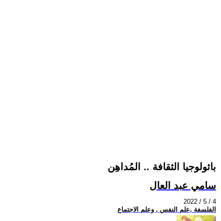
باثولوجيا الثقافة .. المُداهِن
سامي عبد العال
2022 / 5 / 4
الفلسفة ,علم النفس , وعلم الاجتماع