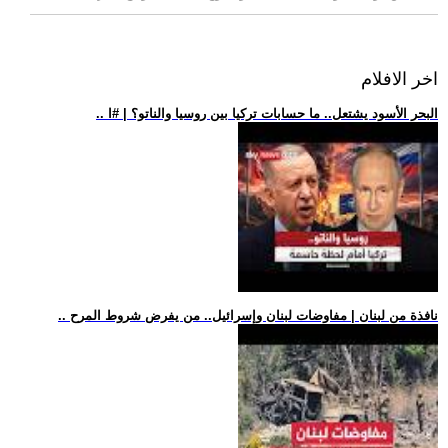
اخر الافلام
.. البحر الأسود يشتعل.. ما حسابات تركيا بين روسيا والناتو؟ | #ا
.. نافذة من لبنان | مفاوضات لبنان وإسرائيل.. من يفرض شروط المرح