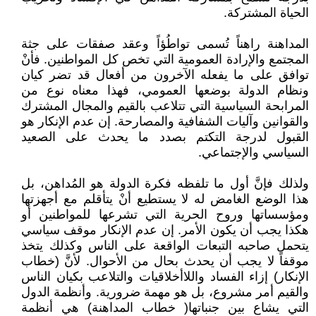
الحياة المشتركة.
المداهنة راهناً تُسمى تواطُؤاً وعقد صفقات على جثة
المجتمع والإرادة العمومية التي تخص كل المواطنين. فأنْ
توافق على ما يفعله الآخرون من أفعال قد تضر كيان
ونظام الدولة بوضعها العمومي، فهذا معناه نوع من
المرابحة السياسية التي تتلاعب بالقيم والمجال المشترك
والقوانين وآليات الشفافية والمصارحة. إن عدم الإنكار هو
القبول لدرجة التكتم بصدد ما يحدث على الصعيد
السياسي والإجتماعي.
ولذلك فإنَّ أول ما تلفظه فكرة الدولة هو المُداهن، بل
هذا الوضع الغامض له لا يستطيع أنْ يتأقلم مع أجهزتها
ومؤسساتها وروح الحرية التي تشرعها للمواطنين أو
هكذا يجب أن يكون الأمر. إن عدم الإنكار موقف سياسي
يتحمل صاحبه التبعات الواقعة على الناس وكذلك يتخذ
موقفاً لا يجب أن يحدث بحال من الأحوال. لأنَّ (خطاب
الإنكار) إزاء الفساد واللاأخلاقيات والتلاعب بكيان الناس
والقيم أمر مشروع، بل هو مهمة ضرورية. وأنظمة الدول
التي يشاع بين جنباتها( خطاب المداهنة) هي أنظمة