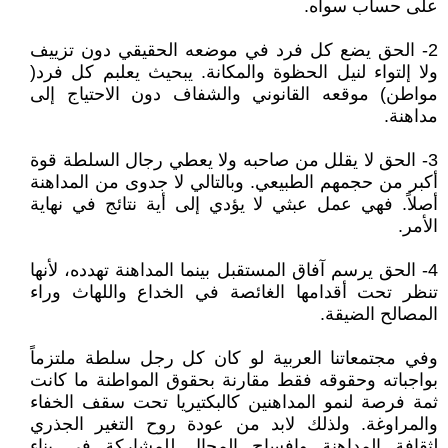
على حساب سواه.
2- الحق يضع كل فرد في موضعه الحقيقي دون تزييف
ولا إلتواء لنيل الحظوة والمكانة. يبحيث يعلبم كل فرد(
مواطن) موقعه القانوني والشفاف دون الاحتياج إلى
مداهنة.
3- الحق لا يقلل من صاحبه ولا يعطي رجال السلطة قوة
أكبر من حجمهم الطبيعي. وبالتالي لا جدوى من المداهنة
أصلاً. فهي عمل عبثي لا يؤدي إلى أية نتائج في نهاية
الأمر.
4- الحق يرسم آفاق المستقبل بينما المداهنة تهدده، لأنها
تنظر تحت أقدامها الغائصة في الخداع واللهاث وراء
المصالح الضيقة.
وفي مجتمعاتنا العربية لو كان كل رجل سلطة ملتزماً
بواجباته وحقوقه فقط مقارنة بحقوق المواطنة ما كانت
ثمة فرصة لنمو المداهنين كالبكتيريا تحت سقف الخفاء
والمراوغة. ولذلك لابد من عودة روح التغير الجذري
لثقافة المداهنة وإفساح المجال للمشاركة في بناء