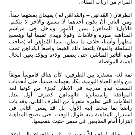
المرام من أرباب المقام.
الطرفان ( المُداهِن – والمُداهَن له ) يفهمان بعضهما جيداً.
ومن النادر أنْ يكون أحدهما لا يسمع والآخر لا يتكلم.
فالأول( المداهِن) يمرر الأمور ويدخل في مراسم
المداهنة صورة وعلامات وقولاً ويبدى تفهماً لها ويتصنع
مظهراً وأشياء خلاف ما يبطن، بينما المُداهَن له (صاحب
السلطة والقوة) يلتقط ذلك الخيط واضعاً المُداهِن تحت
قوة التأثير المباشر، حتى يضمن ولاءه ويؤكد بعين الحال
أهمية المواصلة.
ثمة لغة مشفرة بين الطرفين، كأن هناك قاموساً موثقاً
من واقع الحياة اليومية، يكاد يفهمانه ضمنياً، حتى أبجديات
الصمت تبدو مدرجة في الإطار كجزء من كونها لغة
الموافقة والمسايرة. فالمداهِن كطرف أول يبذل
العلامات التي تظهره متقرباً من الطرف الثاني، وقد بات
راضياً بما ينحط إليه الأول، بل قد يمعن الثاني في
استدرار المداهنة منه طوال الوقت. حتى تصبح المداهنة
ابتزازاً أمام المتابعين في سعي حثيث لتعميمها.
ليس هناك مُداهِن إلاَّ ويعود على غيره بالخداع والمراوغة.