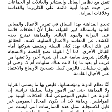
تتفق مع نظامر القبائل والعشائر والعائلات أو الجماعات
من حيث كونها أبنية قائمة على الكاريزما والقداسة
وعلاقات القرابة.
تجدي المداهنة بهذا السياق في تمرير الأعمال والمعاني
الغالبة واستمالة كبير القبيلة، نظراً لأنَّ العلاقات قائمة
على القرابة والقوى الغالبة. والمداهنة تمتزج بعدم
الكشف عن المفاسد والأعمال السلبية. كشف الحقائق
في تلك الحالة يهدد كيان القبيلة ويضعف شوكتها أمام
القبائل الأخرى. كما أنَّ القبيلة تضع اللحمة والانسجام
والتكتل شروط سابقة على أي شيء آخر، ولا تعنيها من
قريب أو بعيد ما إذا كانت هناك سلبيات أم لا. وحتى لو
ظهرت سلبيات، فالزمن كفيل بتصحيح الأوضاع والاعتماد
على الأجيال القادمة.
أمَّا نظام الدولة ومؤسساتها، فليس بها ما يسمى القرابة
ولا المداهنة حتى تمر الأمور وفقاً لسلطة تراتبية. إن
الدولة هي النقيض الموضوعي لتلك العلاقات البينية بين
المواطنين. وبداهة لابد أن يكون المجال العمومي غير
قابل للاستجابة لمثل هذه الممارسات التي ليست من