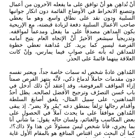
أنْ تُداهِن هو أنْ توافق على ما يفعله الآخرون من أعمال
وتتصنع الانخراط في الأوضاع القائمة دون انكار جوانبها
السلبية ودون نقد على نطاق واسع. وهو ما يعطي
صاحب الأعمال السلبية دفعة لزيادة قبضته، مع الإريحية
بكون المداهن مصدقاً على ما يفعل ومدعماً لمواقفه.
وتدريجياً سيشعر الأخيرُ أنَّ الإتجاه العام يتيح أمامه
الفرصة ليسير كما يريد. كل مُداهنة تعطي خطوة
للمداهَن له بأنه على صوابٍ فيما يمارس، وإنْ كانت
العلاقة بينهما قائمةً على الحذر.
المُداهِن عادةً شخص له سمات خاصة جداً، ويعتبر نفسه
دون مقدمات حاملاً لدماغ ذكي، لأنَّه ينتهز الفرص صمتاً
إزاء المواقف المرفوضة، وقد إعتقد أنَّ ذلك أدخل في
باب حُسن التصرُف وترجيح الأفضل لصالحه. يظل أحدُ
المداهنين- على سبيل المثال- يلعق أصابعَ السلطة
وأقدام رجالها تزلفاً بمنطق دعه "يمُر ولا يضر". إذ يبقى
المُداهِن موافقاً على ما يحدث آملاً في الحصول على
بعض المكاسب والغنائم، ولسان حاله يقول: ما شأني أنا
بما يجري، فأنا شخص ليسَ مسئولاً عن هذا ولا ذاك؟!،
كما أن البحث عن اقتناص المنافع هو بالمقام الأول غاية