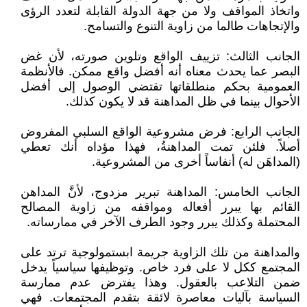
واتخاذ المواقف ولا من جهة الدولة القابلة لتعدد الرؤى
والإتجاهات طالما من زاوية التنوع والتسامح.
الجانب الثالث: تزييف الواقع وتلوين صورته، لأن غض
البصر عما يحدث معناه أنه أفضل واقع ممكن. فالأنظمة
العمومية بحكم منطلقاتها تقتضي الوصول إلى أفضل
الأحوال بينما في ظل المداهنة قد لا يكون كذلك.
الجانب الرابع: فرض مشروعية الواقع السلبي المفروض
أصلاً. فلئن تمت المداهنةُ، فهذا مؤداه أنك تعطي
(المداهَن له) أنفاساً أخرى من المشروعية.
الجانب الخامس: المداهنة تبرير مزدوج، لأنَّ المداهن
القائم بها يبرر أفعاله ومواقفه من زاوية المصالح
المحتملة وكذلك يبرر وجود الطرف الآخر في ممارساته.
والمداهنة من تلك الزاوية جريمة ابستمولوجية ترتد على
المجتمع ككل لا على فرد خاص. وتوظيفها سياسياً يدخل
ضمن التلاعب بالعقول. وهذا يفترض عدم ممارسة
السياسة بآليات معاصرة لائقة بتقدم المجتمعات. فهي