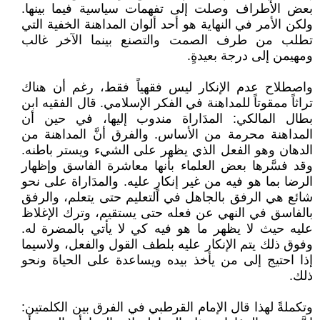
بعض الأطراف وصلت إلى تفهمات سياسية فيما بينها.
ولكن الأمر في النهاية هو أحد ألوان المداهنة الخفية التي
تطلب من طرف الصمت والتصنع بينما الآخر غالب
ومهيمن إلى درجة بعيدةٍ.
واصطلاح عدم الإنكار ليس فقهياً فقط، رغم أن هناك
تراثاً ممقوتاً للمداهنة في الفكر الإسلامي. قال الفقيه ابن
بطال المالكي: المدَاراة مندوب إليها، في حين أن
المداهنة محرمة من الأساس. والفرق أنَّ المداهنة من
الدهان وهو الفعل الذي يظهر على الشيء ويستر باطنه.
وقد فسَّرها بعض العلماء بأنها معاشرة الفاسق وإظهار
الرضا بما هو فيه من غير إنكارٍ عليه. والمدَاراة على نحو
شائع هي الرفق بالجاهل في التعليم حتى يتعلم، والرفق
بالفاسق في النهي عن فعله حتى يستقيم، وترك الإغلاظ
عليه حيث لا يظهر ما هو فيه كي لا يأتي بالمضرة له.
وفوق ذلك يتم الإنكار عليه بلطف القول والفعل، ولاسيما
إذا احتيج إلى من يأخذ بيده ويساعدة على الحياة ونحو
ذلك.
وتكملةً لهذا قال الإمام القرطبي في الفرق بين الكلمتين: