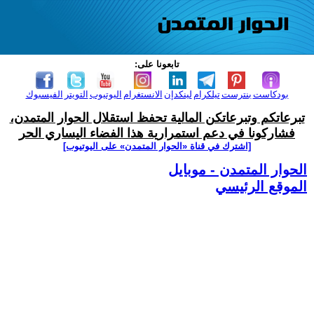
تابعونا على:
بودكاست
بنترست
تيلكرام
لينكدإن
الانستغرام
اليوتيوب
التويتر
الفيسبوك
تبرعاتكم وتبرعاتكن المالية تحفظ استقلال الحوار المتمدن،
فشاركونا في دعم استمرارية هذا الفضاء اليساري الحر
[اشترك في قناة ‫«الحوار المتمدن» على اليوتيوب]
الحوار المتمدن - موبايل
الموقع الرئيسي