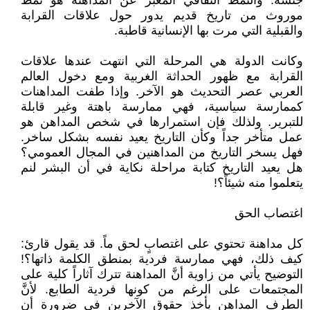
جنسه. والنمط الثقافي المعبر عن المداهنة هو نمط
موروث من تاريخ قديم يدور حول علاقات القرابة
والقبلية التي مرت بها الإنسانية قاطبة.
وكانت الدولة هي المرحلة التي انتهت عندها علاقات
القرابة مع ظهور الحداثة الغربية ومع دخول العالم
العربي عصر التحديث هو الآخر. وإذا طفت المداهنات
كممارسة سياسية، فهي ممارسة باهتة وغير قابلة
للتبرير. ولذلك فإن استمرارها في شخص المداهن هو
عمل متأخر جداً وكأن التاريخ يعيد نفسه بشكل ساخر.
فهل يسخر التاريخ من المداهنين في المجال العمومي؟
هل يعيد التاريخ كتابة مراحلة نكاية في أن البشر لنم
يتعلموا منه شيئاً؟!
اغتصاب الحق
كل مداهنة تحتوي على اغتصابٍ لحق ماً. قد يقول قارئ:
كيف ذلك، فهي ممارسة فردية بمنطق الكلمة ذاتها؟!
التوضيح يأتي من زاوية أنَّ المداهنة تترك آثاراً كلية على
المجتمعات على الرغم من كونها فردية الطابع. لأنَّ
الطرف المداهن يأخذ حقوق الآخرين في ضرورة أن