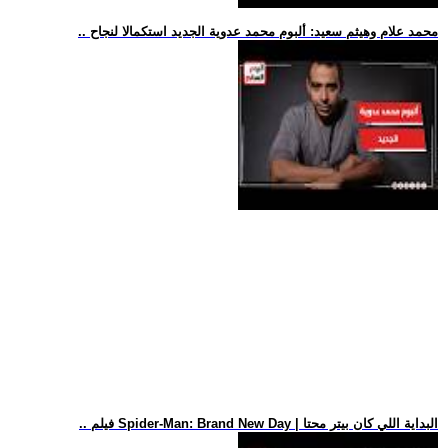
.. محمد علام وهيثم سعيد: ألبوم محمد عدوية الجديد استكمالا لنجاح
.. فيلم Spider-Man: Brand New Day | البداية اللي كان بيتر محتا