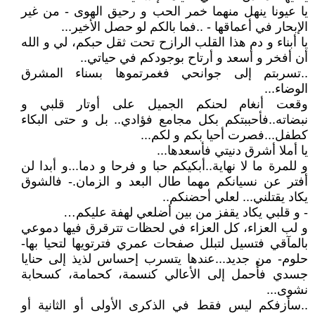
يا عيونا ينهل منهما خمر الحب و رحيق الهوى - من غير
الإبحار في أعماقها - ..فما بالكم لو حصل الأخير...
يا أبناء و دم هذا القلب الرازح تحت ثقل حبكم، لي و الله
أن أفخر و أسعد و أرتاح بوجودكم في حياتي..
..تسربتم إلى جوانحي فغمرتموها بسناء المشرق
الوضاء...
وقعت أنغام لحنكم الجميل على أوتار قلبي و
نبضاته..فأحببتكم بكل مجامع فؤادي.. بل و حتى البكاء
كطفل...فصرت أحيا بكم و لكم...
يا أملا أشرق دنيتي فأسعدها...
و للمرة ما لا نهاية..أبكيكم حبا و فرحا و دما...و أبدا لن
أفتر عن نسيانكم مهما طال البعد و الزمان.- فالشوق
يكاد يقتلني... لعلي أحضنكم..
- و قلبي يكاد يقفز من بين أضلعي لهفة عليكم…
و لب العزاء، كل العزاء في لحظات تترقرق فيها دموعي
بالمآقي فتسيل لتبلل صفحات عمري فترتويها لتحيا بها-
حلوم- من جديد...عندها يتسرب إحساس لذيذ إلى حنايا
جسدي فأُحمل إلى الأعالي كنسمة، كحمامة، كسحابة
نشوى...
..سأزفكم ليس فقط في الذكرى الأولى أو الثانية أو