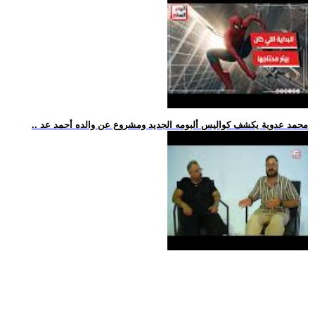
.. محمد عدوية يكشف كواليس ألبومه الجديد ومشروع عن والده أحمد عد