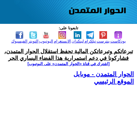
تابعونا على:
بودكاست
بنترست
تيلكرام
لينكدإن
الانستغرام
اليوتيوب
التويتر
الفيسبوك
تبرعاتكم وتبرعاتكن المالية تحفظ استقلال الحوار المتمدن،
فشاركونا في دعم استمرارية هذا الفضاء اليساري الحر
[اشترك في قناة ‫«الحوار المتمدن» على اليوتيوب]
الحوار المتمدن - موبايل
الموقع الرئيسي