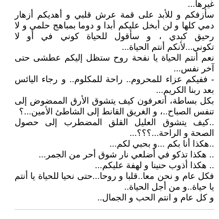
غيرها...
سأزفكم و للأبد على قمة عرش قلبي و أهديكم أزهار
دمي كلها و لن أبخل عليكم أبدا و دوما بمباهج حلمي و لا
رحيق كبدي ، و سأقول للحياة كوني في أو لا
تكوني...لأنكم أنتم الحياة...
نعم أنتم الحياة يا نفحة روح ستظل إليكم عطشى حتى
آخر نفس...
- ففيكم عزاء للمحروم.. راحة للمكلوم.. و رجاء اليائس
بعد ربنا الكريم...
بكل بساطة، أتعرفون كيف يتشوق الأرق الممضوض إلى
تنفس الصباح..، و الغريق القانط إلى الشاطئ الأمين...؟
..كيف يتشوق العليل القلق المضطرب إلى حصول
الصحة و الراحة...؟؟؟...
..هكذا أنا بكم ...و بحبي لكم...
.. هكذا تذكو في أضلعي نار شوق أحر من الجمر...
.. هكذا أذوب حنينا و لهفة عليكم...
فكل عام و نحن معا..قلبا و روحا...حتى نحيا للحياة يا أنتم
يا حياة..و من أجل الحياة..
و كل عام و انتم الحب و الجمال..