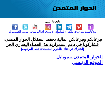
تابعونا على:
بودكاست
بنترست
تيلكرام
لينكدإن
الانستغرام
اليوتيوب
التويتر
الفيسبوك
تبرعاتكم وتبرعاتكن المالية تحفظ استقلال الحوار المتمدن،
فشاركونا في دعم استمرارية هذا الفضاء اليساري الحر
[اشترك في قناة ‫«الحوار المتمدن» على اليوتيوب]
الحوار المتمدن - موبايل
الموقع الرئيسي