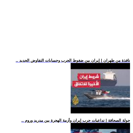
.. نافذة من طهران | إيران بين ضغوط الحرب وحسابات التفاوض الجديد
.. جولة الصحافة | تداعيات حرب إيران وأزمة الهجرة بين مدريد وروم