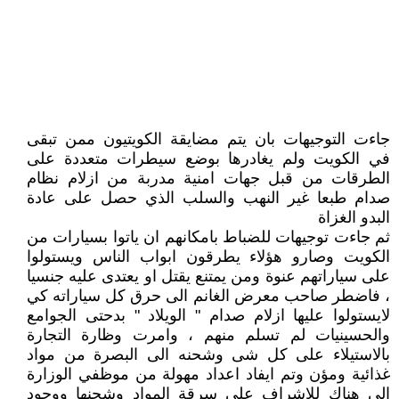
جاءت التوجيهات بان يتم مضايقة الكويتيون ممن تبقى
في الكويت ولم يغادرها بوضع سيطرات متعددة على
الطرقات من قبل جهات امنية مدربة من ازلام نظام
صدام طبعا غير النهب والسلب الذي حصل على عادة
البدو الغزاة
ثم جاءت توجيهات للضباط بامكانهم ان ياتوا بسيارات من
الكويت وصارو هؤلاء يطرقون ابواب الناس ويستولوا
على سياراتهم عنوة ومن يمتنع يقتل او يعتدى عليه جنسيا
، فاضطر صاحب معرض الغانم الى حرق كل سياراته كي
لايستولوا عليها ازلام صدام " الويلاد " بدحتى الجوامع
والحسينيات لم تسلم منهم ، وامرت وظارة التجارة
بالاستيلاء على كل شى وشحنه الى البصرة من مواد
غذائية ومؤن وتم ايفاد اعداد مهولة من موظفي الوزارة
الى هناك للاشراف على سرقة المواد وشحنها ووجود