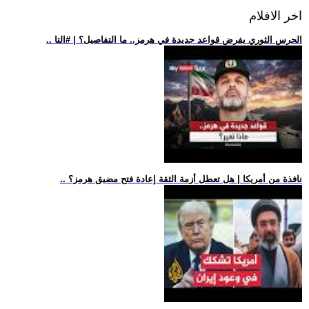
اخر الافلام
.. الحرس الثوري يفرض قواعد جديدة في هرمز.. ما التفاصيل؟ | #التا
.. نافذة من أمريكا | هل تعطل أزمة الثقة إعادة فتح مضيق هرمز؟