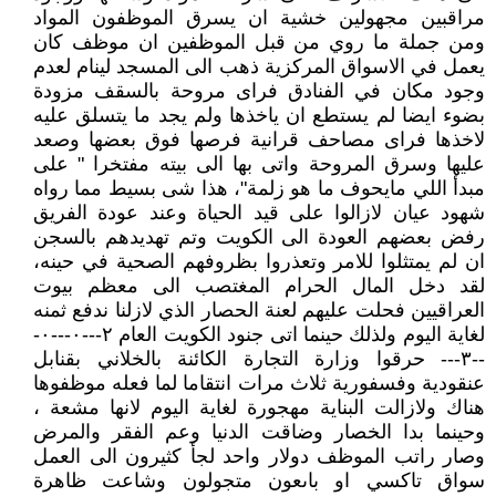
مراقبين مجهولين خشية ان يسرق الموظفون المواد
ومن جملة ما روي من قبل الموظفين ان موظف كان
يعمل في الاسواق المركزية ذهب الى المسجد لينام لعدم
وجود مكان في الفنادق فراى مروحة بالسقف مزودة
بضوء ايضا لم يستطع ان ياخذها ولم يجد ما يتسلق عليه
لاخذها فراى مصاحف قرانية فرصها فوق بعضها وصعد
عليها وسرق المروحة واتى بها الى بيته مفتخرا " على
مبدأ اللي مايحوف ما هو زلمة"، هذا شى بسيط مما رواه
شهود عيان لازالوا على قيد الحياة وعند عودة الفريق
رفض بعضهم العودة الى الكويت وتم تهديدهم بالسجن
ان لم يمتثلوا للامر وتعذروا بظروفهم الصحية في حينه،
لقد دخل المال الحرام المغتصب الى معظم بيوت
العراقيين فحلت عليهم لعنة الحصار الذي لازلنا ندفع ثمنه
لغاية اليوم ولذلك حينما اتى جنود الكويت العام ٢---٠---٠-
--٣--- حرقوا وزارة التجارة الكائنة بالخلاني بقنابل
عنقودية وفسفورية ثلاث مرات انتقاما لما فعله موظفوها
هناك ولازالت البناية مهجورة لغاية اليوم لانها مشعة ،
وحينما بدا الخصار وضاقت الدنيا وعم الفقر والمرض
وصار راتب الموظف دولار واحد لجأ كثيرون الى العمل
سواق تاكسي او باىعون متجولون وشاعت ظاهرة