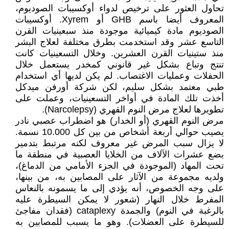
تحاول العثور على ترخيص لدواء أوكسيبات الصوديوم،
المعروف أيضا باسم GHB أو Xyrem. أوكسيبات
الصوديوم مادة كيميائية موجودة منذ سبعينيات القرن
التاسع عشر وقد استخدمت بطرق مختلفة لعلاج البشر
منذ ستينيات القرن العشرين. وخلال التسعينيات كانت
تنتج وتباع بشكل غير قانوني كمخدر يستعمل خلال
الحفلات وعمليات الاغتصاب. لم يكن لديها أي استخدام
طبي معتمد بشكل سليم، لكن شركة أورفن ميدكل
أخذت تلك المادة في أواخر التسعينيات، وعملت على
تطويرها لعلاج مرض النوم القهري (Narcolepsy).
مرض النوم القهري (أو الخدار) هو اضطراب عصبي نادر
يصيب حوالي أربعة أشخاص من بين كل 10.000 نسمة.
لا يزال سبب المرض غير معروف لكنه مرتبط بتدمير
بضع عشرات الآلاف من الخلايا العصبية في منطقة ما
تحت المهاد (الموجودة في الجزء الأمامي من الدماغ)،
ولديه مجموعة من الآثار على المصابين به، من بينها،
على وجه الخصوص، أنه يؤدي إلى ما يسمونه بالنعاس
المفرط خلال النهار (شعور لا يمكن السيطرة عليه
بالرغبة في النوم) والجمدة cataplexy (فقدان مفاجئ
للسيطرة على العضلات). وهو ما يسبب للمصابين به