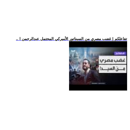
.. تفاعلكم | غضب مصري من السيناتور الأميركي المحتمل عبدالرحمن ا