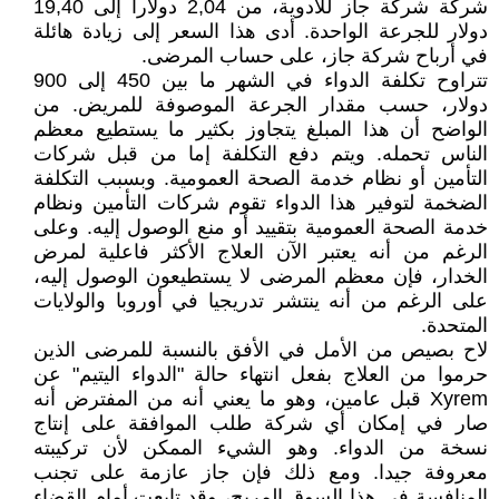
شركة شركة جاز للأدوية، من 2,04 دولارا إلى 19,40
دولار للجرعة الواحدة. أدى هذا السعر إلى زيادة هائلة
في أرباح شركة جاز، على حساب المرضى.
تتراوح تكلفة الدواء في الشهر ما بين 450 إلى 900
دولار، حسب مقدار الجرعة الموصوفة للمريض. من
الواضح أن هذا المبلغ يتجاوز بكثير ما يستطيع معظم
الناس تحمله. ويتم دفع التكلفة إما من قبل شركات
التأمين أو نظام خدمة الصحة العمومية. وبسبب التكلفة
الضخمة لتوفير هذا الدواء تقوم شركات التأمين ونظام
خدمة الصحة العمومية بتقييد أو منع الوصول إليه. وعلى
الرغم من أنه يعتبر الآن العلاج الأكثر فاعلية لمرض
الخدار، فإن معظم المرضى لا يستطيعون الوصول إليه،
على الرغم من أنه ينتشر تدريجيا في أوروبا والولايات
المتحدة.
لاح بصيص من الأمل في الأفق بالنسبة للمرضى الذين
حرموا من العلاج بفعل انتهاء حالة "الدواء اليتيم" عن
Xyrem قبل عامين، وهو ما يعني أنه من المفترض أنه
صار في إمكان أي شركة طلب الموافقة على إنتاج
نسخة من الدواء. وهو الشيء الممكن لأن تركيبته
معروفة جيدا. ومع ذلك فإن جاز عازمة على تجنب
المنافسة في هذا السوق المربح، وقد تابعت أمام القضاء