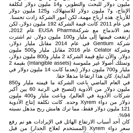
مليون دولار للبحث والتطوير، و14 مليون دولار لتكلفة
الإنتاج، و7 مليون دولار للاستهلاك، و125 مليون دولار
للأرباح. هذه أرباح مهمة، لكن أمور الشركة زادت تحسنا.
في عام 2011 كانت قيمة الشركة 192 مليون دولار، لكن
بعد الاندماج مع شركةEUSA Pharma عام 2012،
ارتفعت قيمتها إلى مليار و100 مليون دولار. ثم اشترت
شركة Gentium في عام 2014 مقابل مليار دولار،
وشركة Celator عام 2016 مقابل مليار و500 مليون
دولار. والآن تبلغ قيمة الشركة 2 مليار و800 مليون دولار،
وتمتلك أصولا غير ملموسة (Intangible assets) بقيمة 2
مليار و700 مليون دولار (بعدما كانت 14 مليون دولار في
البداية). كان هذا ارتفاعا مذهلا حقا.
في العام الماضي باعت الشركة ما قيمته مليار و850
مليون دولار من الأدوية (لتصبح في الرتبة 60 بين أكبر
شركات الأدوية في العالم)، وباعت مليار و400 مليون
دولار من دواء Xyrem وحده. كانت تكلفة إنتاج الأدوية
121 مليون دولار فقط، مما ترك هامش ربح مذهل نسبته
94%.
كان أحد أسباب الارتفاع الهائل في الإيرادات هو تم رفع
سعر دواء Xyrem (المستخدم لعلاج الخدار) من قبل