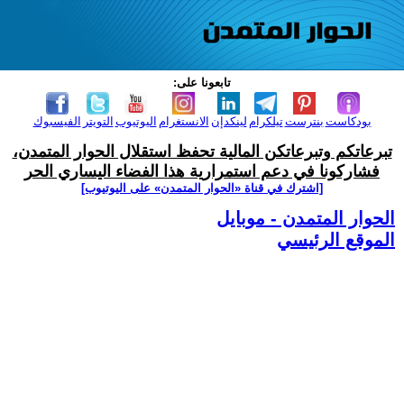
تابعونا على:
بودكاست
بنترست
تيلكرام
لينكدإن
الانستغرام
اليوتيوب
التويتر
الفيسبوك
تبرعاتكم وتبرعاتكن المالية تحفظ استقلال الحوار المتمدن،
فشاركونا في دعم استمرارية هذا الفضاء اليساري الحر
[اشترك في قناة ‫«الحوار المتمدن» على اليوتيوب]
الحوار المتمدن - موبايل
الموقع الرئيسي