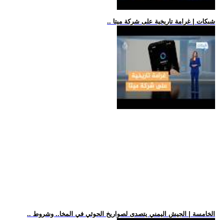
.. شبكات | غرامة تاريخية على شركة ميتا
.. الخامسة | الجيش اليمني يتصدى لصواريخ الحوثي في المخا.. وشروط