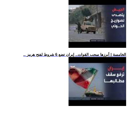
.. الخامسة | أبرزها سحب القوات.. إيران تضع 6 شروط لفتح هرمز