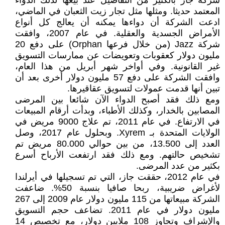
شركة جاز بالكثير من التفاصيل عند بيعها لذلك الدواء
المعتمد حديثا. ومثلها مثل تجار زيت الثعبان في الماضي،
ادعت الشركة أن دواءها يمكنه أن يعالج كل أنواع
الأمراض الجسدية والعقلية. في عام 2007، وافقت
شركة Jazz (من خلال فرعها Orphan) على دفع 20
مليون دولار كعقوبات وتعويضات عن ممارسات التسويق
غير القانونية. وفي أواخر شهر أبريل من هذا العام،
وافقت الشركة على دفع 57 مليون دولار أخرى بعد أن
تبين أنها قدمت عمولات لتسويق عقاقيرها.
ومع ذلك فقد أصبح الدواء الآن شائعا بين المرضى
المصابين بالخدار، وكذلك الأطباء، وبدأت أرقام المبيعات
في الارتفاع. في عام 2011، تم علاج 9000 مريض في
الولايات المتحدة بـ Xyrem. وبحلول عام 2017، وصل
العدد إلى 13.500، من بين حوالي 80.000 مريض تم
تشخيص حالتهم. ومع ذلك فقد ارتفعت الأرباح أسرع
بكثير من عدد المرضى.
في عام 2012، حققت جاز، التي تم تسجيلها في أيرلندا
لأغراض ضريبية، ربحا صافيا بنسبة 50%. ضاعفت
الشركة مبيعاتها من 115 مليون دولار عام 2009 إلى 267
مليون دولار في عام 2011. تضاعف حجم التسويق
والإشراف وتجاوز 108 ملايين دولار، مع تخصيص 14