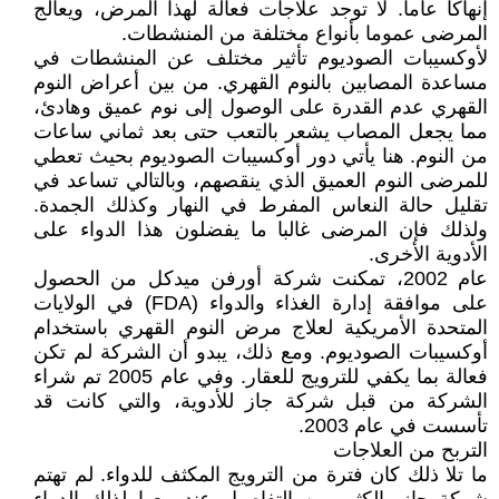
إنهاكا عاما. لا توجد علاجات فعالة لهذا المرض، ويعالج
المرضى عموما بأنواع مختلفة من المنشطات.
لأوكسيبات الصوديوم تأثير مختلف عن المنشطات في
مساعدة المصابين بالنوم القهري. من بين أعراض النوم
القهري عدم القدرة على الوصول إلى نوم عميق وهادئ،
مما يجعل المصاب يشعر بالتعب حتى بعد ثماني ساعات
من النوم. هنا يأتي دور أوكسيبات الصوديوم بحيث تعطي
للمرضى النوم العميق الذي ينقصهم، وبالتالي تساعد في
تقليل حالة النعاس المفرط في النهار وكذلك الجمدة.
ولذلك فإن المرضى غالبا ما يفضلون هذا الدواء على
الأدوية الأخرى.
عام 2002، تمكنت شركة أورفن ميدكل من الحصول
على موافقة إدارة الغذاء والدواء (FDA) في الولايات
المتحدة الأمريكية لعلاج مرض النوم القهري باستخدام
أوكسيبات الصوديوم. ومع ذلك، يبدو أن الشركة لم تكن
فعالة بما يكفي للترويج للعقار. وفي عام 2005 تم شراء
الشركة من قبل شركة جاز للأدوية، والتي كانت قد
تأسست في عام 2003.
التربح من العلاجات
ما تلا ذلك كان فترة من الترويج المكثف للدواء. لم تهتم