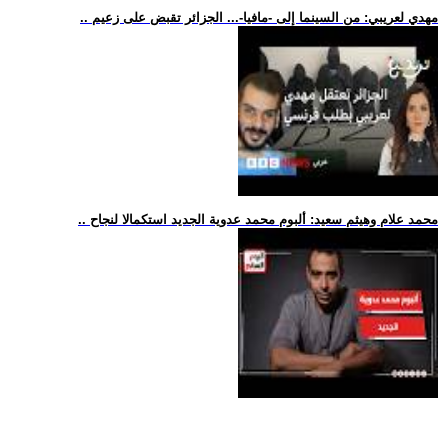
.. مهدي لعريبي: من السينما إلى -مافيا-... الجزائر تقبض على زعيم
.. محمد علام وهيثم سعيد: ألبوم محمد عدوية الجديد استكمالا لنجاح