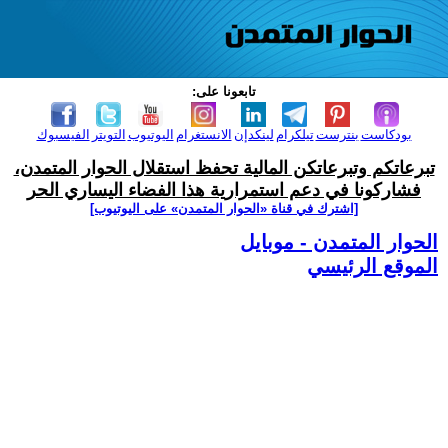
تابعونا على:
بودكاست
بنترست
تيلكرام
لينكدإن
الانستغرام
اليوتيوب
التويتر
الفيسبوك
تبرعاتكم وتبرعاتكن المالية تحفظ استقلال الحوار المتمدن،
فشاركونا في دعم استمرارية هذا الفضاء اليساري الحر
[اشترك في قناة ‫«الحوار المتمدن» على اليوتيوب]
الحوار المتمدن - موبايل
الموقع الرئيسي