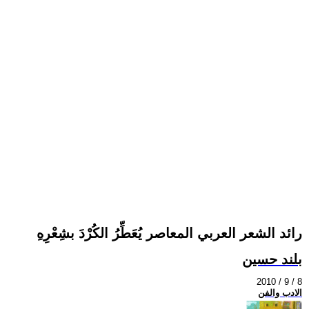
رائد الشعر العربي المعاصر يُعَطِّرُ الكُرْدَ بشِعْرِهِ
بلند حسين
2010 / 9 / 8
الادب والفن