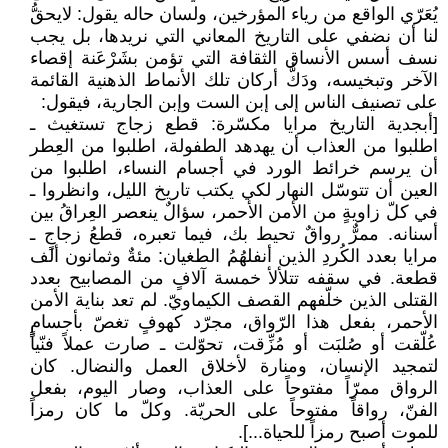
يُعَرّي الواقع من رياء المؤرخين، ولسان حاله يقول: لايحقُّ
لنا أن نضفي على التاريخ المعاني التي نريدها، بل يجب
نسف أسس الأنساق الثقافة التي تؤمن بشَرْعَنة إقصاء
الآخر وتبخيسه، ودَكُّ أركان تلك الأنماط الذهنية القائمة
على تصنيف الناس إلى إبن الست وإبن الجارية، فيقول:
[أبجدية التاريخ مرايا مكسّرة: قطع زجاج تستغيث ـ
اطلبوا من العذاب أن يهدهد الطفولة، اطلبوا من العِطر
أن يرسم خرائط الورد في أجسام النساء، اطلبوا من
العين أن تتوسّل النهار لكي يكتب تاريخ الليل، وانظروا ـ
في كلّ زاويةٍ من الأمن الأحمر، سؤالٌ ينعصر العِراقُ بين
أسنانه. ممرٌّ رواقٌ تحيط بك، فيما تعبره، قطعُ زجاجٍ ـ
مرايا بعدد الكُردِ الذين أنفلهُمُ الطغيان: مئةٌ وثمانون ألف
قطعة. في سقفه تتلألأ خمسة آلافٍ من المصابيح بعدد
القتلى الذين خلّفهم القصف الكيماويّ. لم تعد بناية الأمن
الأحمر، بفعل هذا الرّواق، مجرّد كهوفٍ تغصّ بأجسامٍ
عُلّقت أو صُلبَت أو مُزِّقت، تحوّلت ـ صارت عملاً فنّياً
لتمجيد الإنسان، ومنارة لأخلاق العمل والنضال. كان
الرواق ممرّاً مفتوحاً على العذاب، وصار اليوم، بفعل
الفنّ، رواقاً مفتوحاً على الحريّة. وكلّ ما كان رمزاً
للموت أصبح رمزاً للحياة...].