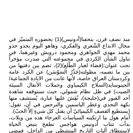
منذ نصف قرن، يتحفنا(أدونيس)(1) بحضوره المتميّز في
مجال الابداع الشّعري والفكري، وهاهو اليوم يحذو حذو
محمد مهدي الجواهري ومحمود درويش وغيرهما، في
تناول الشأن الكردي في مجموعته التي صدرت مؤخراً
تحت عنوان:(فضاء لغبار الطّلع)(2)، تضم بين دفتيها من
بين ما تضمه، مطولته(جَذْرُ السَوْسَن) عن الكرد عامة
وكردستان العراق خاصة، لأنها عانت من الابادة الجماعية/
الجينوسايد(السلاح الكيمياوي وحملات الأنفال السيئة
الصيت) في ظل نظام شمولي، حيث تستوقفه شاهدة
أحد القبور في(حلبجة)، نُقِشَ عليها عبارة، يُستشف منها
نكهة التحدي وعطر الياسمين والنرجس في آن، تقول:
(يستطيع القصف الكيميائيّ أن يقتل كل شيءٍ إلاّ الحبّ).
أمام هول ما ارتكبته السياسات العرجاء هذه من ويلات،
بدأت تنتاب أدونيس هواجس تطفح بنبض الحياة
لاستنطاق آليات التاريخ المتشظي من الداخل، فمضى