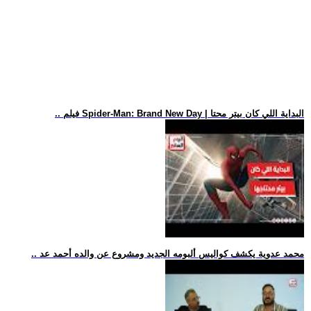
.. فيلم Spider-Man: Brand New Day | البداية اللي كان بيتر محتا
.. محمد عدوية يكشف كواليس ألبومه الجديد ومشروع عن والده أحمد عد