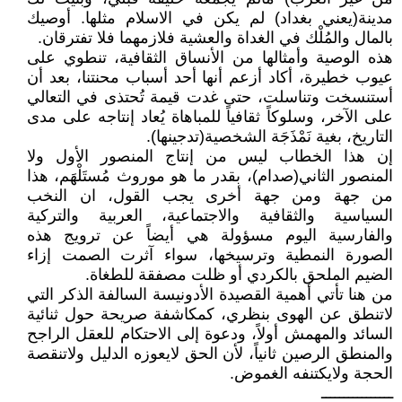
مدينة(يعني بغداد) لم يكن في الاسلام مثلها. أوصيك
بالمال والمُلْك في الغداة والعشية فلازمهما فلا تفترقان.
هذه الوصية وأمثالها من الأنساق الثقافية، تنطوي على
عيوب خطيرة، أكاد أزعم أنها أحد أسباب محنتنا، بعد أن
أستنسخت وتناسلت، حتى غدت قيمة تُحتذى في التعالي
على الآخر، وسلوكاً ثقافياً للمباهاة يُعاد إنتاجه على مدى
التاريخ، بغية نَمْذَجَة الشخصية(تدجينها).
إن هذا الخطاب ليس من إنتاج المنصور الأول ولا
المنصور الثاني(صدام)، بقدر ما هو موروث مُستَلْهَم، هذا
من جهة ومن جهة أخرى يجب القول، ان النخب
السياسية والثقافية والاجتماعية، العربية والتركية
والفارسية اليوم مسؤولة هي أيضاً عن ترويج هذه
الصورة النمطية وترسيخها، سواء آثرت الصمت إزاء
الضيم الملحق بالكردي أو ظلت مصفقة للطغاة.
من هنا تأتي أهمية القصيدة الأدونيسة السالفة الذكر التي
لاتنطق عن الهوى بنظري، كمكاشفة صريحة حول ثنائية
السائد والمهمش أولاً، ودعوة إلى الاحتكام للعقل الراجح
والمنطق الرصين ثانياً، لأن الحق لايعوزه الدليل ولاتنقصة
الحجة ولايكتنفه الغموض.
ــــــــــــــــ