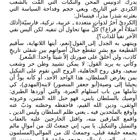
يدرك أدونيس المحن والنكبات التي ألمّت بالشعب
الكردي عبر التاريخ، ويعي حجم وفداحة السياسة التي
بعثرته شذراً مذراً، فيتساءل:
[الكرديّ آخرُ لذواتٍ متعددة ـ عربية، تركية، فارسيّة(أذلك
امتلاءٌ أم فراغ؟) كلٌّ منها تحاول أن تنفيه. لكن أليس نفي
الآخر نفياً للذات؟].
وينتهي به الجدل إلى القول:[نعم، أيتها اللانهاية، سأقيم
القطيعة مع بشرٍ تتقطّع حبالُ أصواتهم بين شفتَي تاريخٍ
كاذب، ولن أخلقَ على صورتكِ إلاّ شيئاً واحداً: الشّعر].
وكأني به يريد القول: لا يمكن تشييد وطن حر وشعب
سعيد، وفق روح الجاهلية، الروح التي تقوم على التنكيل
بمن يعارض السلطان، هذا الواحد الأحد، أو كأنه يودُّ أن
يحيلنا إلى وصية(أبو جعفر المنصور) لابنه(المهدي)، كي
نتأملها من باب استلهام العبرة، والتي أوردها الطبري:
أوصيك بالسلطان يابني، فهو حبل الله المتين، وعروته
الوثقى، ودين الله القيم، فاحفظه وحصّنه وذبّ عنه
وأوقع بالملحدين فيه ـ يعني ظلم السلطان وليس الدين ـ
واقمع المارقين منه، واقتل الخارجين عليه بالعقاب
والتمثيل والتنكيل. يا بني، إني جمعتُ لك من أموالٍ مالم
يجمعه خليفة قبلي، وجمعتُ لك من الموالي(المسلمون
من غير العرب) مالم يجمعه خليفة قبلي، وبنيت لك