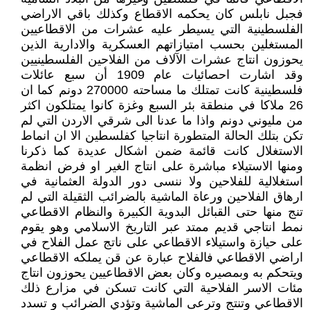
فجبل نابلس كان يحكمه الاقطاع وكذلك باقي الاراضي
الفلسطينية التي يسيطر عليه عشرات من الاقطاعيين
المستغلين بحسب امتيازاتهم العسكرية والادارية الذين
يحوزون انتاج عشرات الآلاف من الفلاحين الفلسطينيين
وقد اشارت احصائيات عام 1909 أن سبع عائلات
فلسطينية كانت تمتلك ما مساحته 270000 دونم كما ان
26 ملاكا في منطقة بئر السبع وغزة كانوا يمتلكون اكثر
من مليوني دونم واذا ما عدنا الى شرقي الاردن التي لم
تكن بتلك الحالة المتطورة انتاجيا كفلسطين الا ان انماط
الاستغلال كانت قائمة ضمن اشكال عديدة كما ذكرنا
ومنها الاستيلاء مباشرة على انتاج الغير او فرض انظمة
استغلالية للفلاحين ولا ننسى دور الدولة العثمانية في
ارهاق الفلاحين ورعاة الماشية بالضرائب الثقيلة التي لم
تنج منها حتى القبائل البدوية الكبيرة والنظام الاقطاعي
نمط انتاجي قديم ممتد عبر التاريخ الاسلامي وهو يقوم
على حيازة واستيلاء الاقطاعي على ناتج عمل الفلاح في
اراضي الاقطاعي فالفلاح عبارة عن قن يملكه الاقطاعي
ويتحكم به وبمصيره وكان بعض الاقطاعيين يحوزون انتاج
مئات الاسر الفلاحية التي كانت تسكن في مزارع ذلك
الاقطاعي وتنتج وترعى الماشية وتؤدي الضرائب و تسدد