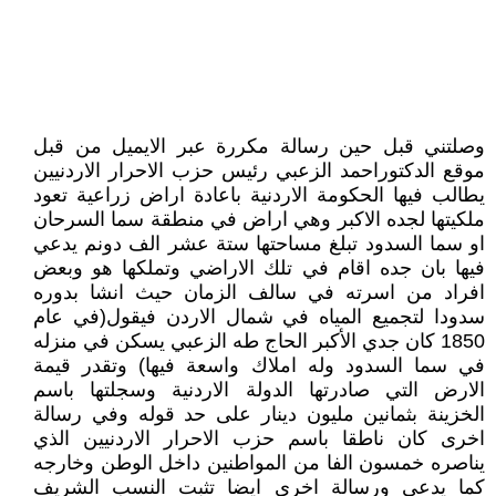
وصلتني قبل حين رسالة مكررة عبر الايميل من قبل
موقع الدكتوراحمد الزعبي رئيس حزب الاحرار الاردنيين
يطالب فيها الحكومة الاردنية باعادة اراض زراعية تعود
ملكيتها لجده الاكبر وهي اراض في منطقة سما السرحان
او سما السدود تبلغ مساحتها ستة عشر الف دونم يدعي
فيها بان جده اقام في تلك الاراضي وتملكها هو وبعض
افراد من اسرته في سالف الزمان حيث انشا بدوره
سدودا لتجميع المياه في شمال الاردن فيقول(في عام
1850 كان جدي الأكبر الحاج طه الزعبي يسكن في منزله
في سما السدود وله املاك واسعة فيها) وتقدر قيمة
الارض التي صادرتها الدولة الاردنية وسجلتها باسم
الخزينة بثمانين مليون دينار على حد قوله وفي رسالة
اخرى كان ناطقا باسم حزب الاحرار الاردنيين الذي
يناصره خمسون الفا من المواطنين داخل الوطن وخارجه
كما يدعي ورسالة اخرى ايضا تثبت النسب الشريف