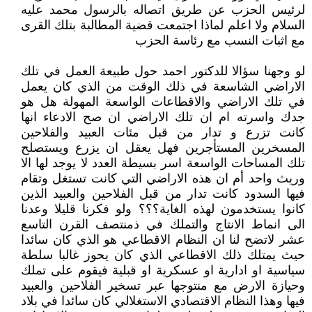
لرئيس الحزب عن طريق اتصاله بالرسول محمد عليه
السلام ولا اعلم لماذا اجتمعت قضية المطالبة بتلك القرى
مع اثبات النسب مع رئاسة الحزب
لو وجهنا سؤالا للدكتور احمد حول طبيعة العمل في تلك
الاراضي الشاسعة في ذلك الوقت من الذي كان يعمل
في تلك الاراضي والاقطاعات الواسعة المهولة هل هو
جدك واسرته ام ان تلك الاراضي ان صح الادعاء انها
كانت تزرع و تدار من قبل مئات العبيد والفلاحين
المسخرين المستأجرين فهل يعقل ان يزرع ويستصلح
تلك المساحات الواسعة اسر بسيطة العدد لا يوجد لها الا
وريث واحد أم ان هذه الاراضي التي كانت تستغل وتقام
فيها السدود كانت تدار من قبل الفلاحين والعبيد الذين
كانوا يستخدمون لهذه الغاية؟؟؟ ولو فكرنا قليلا وعدنا
الى انماط الانتاج والتملك في ذمنتصف القرن التاسع
عشر لاتضح لنا ان النظام الاقطاعي هو الذي كان سائدا
حيث يمتلك ذلك الاقطاعي الذي كان يحوز غالبا سلطة
سياسية او ادارية او عسكرية او قبلية فيقوم على تملك
وحيازة الارض مع منتوجها عبر تسخير الفلاحين والعبيد
فيها وهذا النظام الاقتصادي الاستغلالي كان سائدا في بلاد