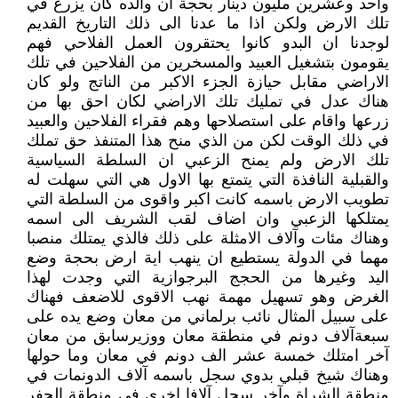
واحد وعشرين مليون دينار بحجة ان والده كان يزرع في
تلك الارض ولكن اذا ما عدنا الى ذلك التاريخ القديم
لوجدنا ان البدو كانوا يحتقرون العمل الفلاحي فهم
يقومون بتشغيل العبيد والمسخرين من الفلاحين في تلك
الاراضي مقابل حيازة الجزء الاكبر من الناتج ولو كان
هناك عدل في تمليك تلك الاراضي لكان احق بها من
زرعها واقام على استصلاحها وهم فقراء الفلاحين والعبيد
في ذلك الوقت لكن من الذي منح هذا المتنفذ حق تملك
تلك الارض ولم يمنح الزعبي ان السلطة السياسية
والقبلية النافذة التي يتمتع بها الاول هي التي سهلت له
تطويب الارض باسمه كانت اكبر واقوى من السلطة التي
يمتلكها الزعبي وان اضاف لقب الشريف الى اسمه
وهناك مئات وآلاف الامثلة على ذلك فالذي يمتلك منصبا
مهما في الدولة يستطيع ان ينهب اية ارض بحجة وضع
اليد وغيرها من الحجج البرجوازية التي وجدت لهذا
الغرض وهو تسهيل مهمة نهب الاقوى للاضعف فهناك
على سبيل المثال نائب برلماني من معان وضع يده على
سبعةآلاف دونم في منطقة معان ووزيرسابق من معان
آخر امتلك خمسة عشر الف دونم في معان وما حولها
وهناك شيخ قبلي بدوي سجل باسمه آلاف الدونمات في
منطقة الشراة وآخر سجل آلافا اخرى في منطقة الجفر