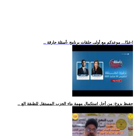
.. غدًا... موعدكم مع أولى حلقات برنامج -أسئلة حارقة-!
.. حفيظ يزوغ: من أجل استكمال مهمة بناء الحزب المستقل للطبقة الع