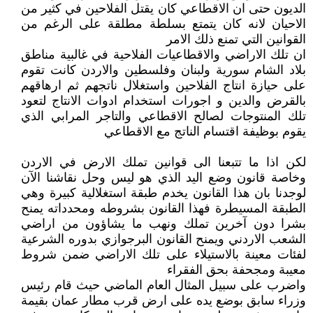
الديون حتى ان الاقطاعي كان يقتل الفلاحين في كثير من
الاحيان لانه كان يتمتع بسلطة مطلقة على الرغم من
القوانين التي تمنع ذلك الامر
ان تلك الاراضي والاقطاعيات الفلاحية في غالبية مناطق
بلاد الشام سورية ولبنان وفلسطين والاردن كانت تقوم
على حيازة انتاج الفلاحين واستغلال ناتجهم ثم ارهاقهم
بالقرض والدين و اجورات استخدام ادوات الانتاج لتعود
تلك المنتوجات لصالح الاقطاعي والتاجر المرابي الذي
يقوم بوظيفة اقتسام الناتج مع الاقطاعي
لكن اذا ما تتبعنا الى قوانين تملك الارض في الاردن
وخاصة قانون وضع اليد الذي هو ليس وحل نقاشنا الآن
لوجدنا بان هذا القانون يخدم طبقة استغلالية كبيرة وهي
الطبقة المسيطرة فهذا القانون بشروطه ومحدداته يمنح
بشرا دون آخرين تملك ونهب ما يشاؤون من اراضي
الشعب الاردني ويمنح القانون البرجوازي بدوره الشرعية
لفئات معينة بالاستيلاء على تلك الاراضي ضمن شروط
معيبة ومجحفة بحق الفقراء
واضرب على سبيل المثال العام الماضي حيث قام رئيس
وزراء سابق بوضع يده على ارض قرب مطار عمان بقيمة