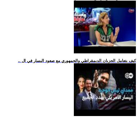
.. كيف يتعامل الحزبان الديمقراطي والجمهوري مع صعود اليسار في ال