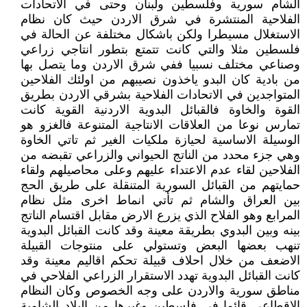
الشام سورية وفلسطين ولبنان وحتى في الاتحادات
الفلاحية المنتشرة في شرق الاردن حيث كان نظام
الاستغلال مسيطرا ولكن باشكال مختلفة عن الحالة في
فلسطين مثلا والتي كانت تتمتع بتطور انتاجي زراعي
وصناعي مختلف نسبيا ففي شرق الاردن وما يتصل بها
من بادية كان البدو ياخذون نصيبهم من اولئك الفلاحين
المتواجدين في الاتحادات الفلاحية بشرقي الاردن بطريق
القوة والخاوة فالقبائل البدوية الاردنية القوية كانت
تمارس نوعا من العلاقات الانتاجية المتنوعة فالغزو هو
الوسيلة الاساسية لحيازة ملكيات الغير ثم تاتي الخاوة
وهي جزء محدد من الناتج الحيواني والزراعي تقبضه من
الفلاحين لقاء عدم الاعتداء عليهم وعلى محاصيلهم ولقاء
حمايتهم من القبائل السورية المتنقلة على طريق الحج
بين العراق والشام ثم تأتي انماط اخرى مثل نظام
المرابع وهو الفلاح الذي يزرع الارض مقابل اقتسام الناتج
بينه وبين البدوي بطريقة معينة وقد كانت القبائل البدوية
تنهب بعضها البعض وتستولي على منتوجات القبيلة
الاضعف من خلال احلاف قبيلة تحكم اقاليم معينة وقد
كانت القبائل البدوية تهدد الاستقرار الزراعي الفلاحي في
مناطق سورية والاردن على وجه الخصوص وكان النظام
الاقطاعي قائما في فلسطين وغيرها من البلاد الشامية