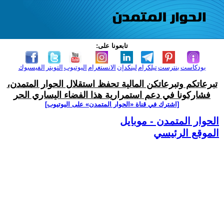
تابعونا على:
بودكاست
بنترست
تيلكرام
لينكدإن
الانستغرام
اليوتيوب
التويتر
الفيسبوك
تبرعاتكم وتبرعاتكن المالية تحفظ استقلال الحوار المتمدن،
فشاركونا في دعم استمرارية هذا الفضاء اليساري الحر
[اشترك في قناة ‫«الحوار المتمدن» على اليوتيوب]
الحوار المتمدن - موبايل
الموقع الرئيسي