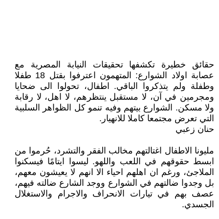
حقائق خطيرة تكشفها تحقيقات النيابة المصرية مع
عصابة اولاد الشوارع: المتهمون اعترفوا بقتل 18 طفلا
وطفلة ولم يتذكروا الباقي. اطفال، تحولوا الى ضحايا
ومجرمين في آن، لا مستقبل ينتظرهم، لا اهل، لا رقابة
ولا مسكن. الشوارع بيتهم وفيه تنمو كل الظواهر السلبية
التي تعرض مجتمعا كاملا للانهيار.
حنان زعبي
مليونا الاطفال اغتالتهم مخالب الفقر والتشرد، حُرموا من
ابسط حقوقهم في اللعب واللهو. ليسوا ايتامًا فيسكنوا
الملاجئ، ورغم ان اهلهم احياء الا انهم لا يعيشون معهم،
بل وجدوا ضالتهم في الشوارع ووجد الشارع ضالته فيهم،
عصف بهم في تيارات الانحراف والاجرام والاستغلال
الجسدي.