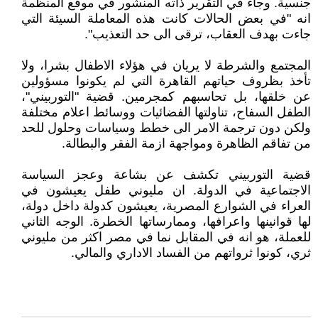
جنسية. وجاء في التقرير ذاته المنشور في موقع المنظمة
انه "في بعض الحالات كانت هذه المعاملة السيئة التي
جاءت بهدف العقاب، ترقى الى حد التعذيب".
المجتمع والشرطة لا يريان في هؤلاء الاطفال بشرا، ولا
تأخذ بظروف حياتهم القاهرة التي لم يكونوا مسؤولين
عن خلقها، بل تحاسبهم كمجرمين. قضية "التوربيني"،
الطفل السفاح، تناولتها الفضائيات ووسائط اعلام مختلفة
ولكن دون ترجمة الامر الى خطط وسياسات وحلول للحد
من تفاقم الظاهرة ومواجهة ازمة الفقر والبطالة.
قضية التوربيني تكشف عن بشاعة وعجز السياسة
الاجتماعية في الدولة. ان مليوني طفل يعيشون في
العراء في الشوارع المصرية، يعيشون كدولة داخل دولة،
لها قوانينها واعرافها، وممارساتها الخطرة. الوجه الثاني
للعملة، هو انه في المقابل نما في مصر اكثر من مليوني
ثري، كونوا ثرواتهم من الفساد الاداري والمالي.