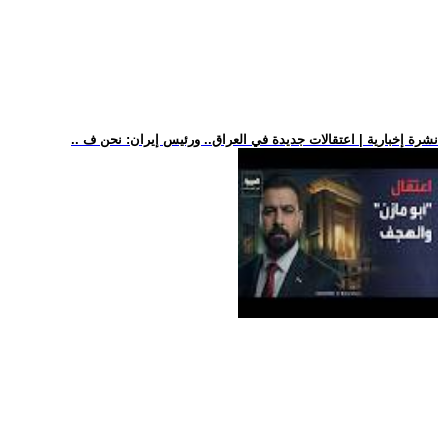
.. نشرة إخبارية | اعتقالات جديدة في العراق.. ورئيس إيران: نحن ف