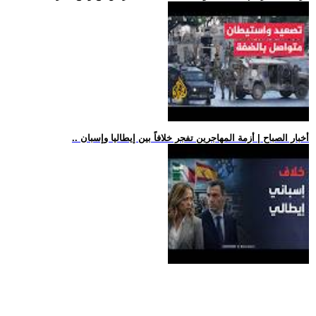
.. أخبار الصباح | أزمة المهاجرين تفجر خلافاً بين إيطاليا وإسبان