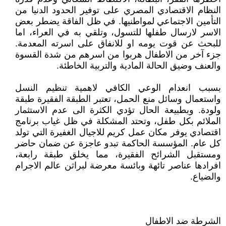
النظام الاقتصادي المصري على توفير الحدود الدنيا من
التأمين الاجتماعي لمواطنيها. في ظل الفاقة يضطر بعض
الاسر لارسال طفلها للتسول، وتلقي به في العراء، اما
للبحث عن قوت يومه او للانفاق على اسرته المعدمة.
جزء آخر من الاطفال هربوا من اسرهم من شدة القسوة
والعنف وضيق الحالة المادية والتربية الخاطئة.
بسبب انعدام الوعي الكافي لاهمية تنظيم النسل
واستعمال وسائل منع الحمل، تعتبر الطبقة الفقيرة طبقة
ولودة. وبطبيعة الحال تؤدي الكثرة الى عدم الاستثمار
الملائم بكل طفل، وتحتد المشكلة في ظل غياب برنامج
اقتصادي يوفر مكان عمل كريم للاجيال الغفيرة التي تولد
كل عام. المؤسسة الحاكمة تبدو عاجزة عن ضمان حاضر
ومستقبل الشرائح الفقيرة، مما يخلق طبقة رابعة،
افرادها عناصر تائهة وبائسة معرضة لبراثن عالم الاجرام
والضياع.
الشرطة ضد الاطفال