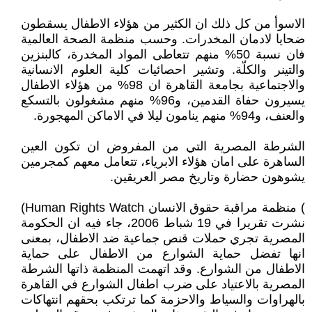
الاسوأ من كل ذلك ان الكثير من هؤلاء الاطفال يسقطون
ضحايا لادمان المخدرات. وحسب منظمة الصحة العالمية
فان نسبة 50% منهم تتعاطى المواد المخدرة، كالبنزين
والتينر والكلّة. وتشير احصائيات كلية العلوم الانسانية
والاجتماعية بجامعة القاهرة ان 98% من هؤلاء الاطفال
يسيرون حفاة القدمين، و96% منهم مشغولون بالتسكع
والعنف، و94% منهم ينامون ليلا في الاماكن المهجورة.
الشرطة المصرية التي من المفروض ان تكون العين
الساهرة على امان هؤلاء الابرياء، تتعامل معهم كمجرمين
يشوهون حضارة وتاريخ مصر العريقين.
) منظمة مراقبة حقوق الانسان Human Rights Watch)
نشرت تقريرا في 19 شباط 2006، جاء فيه ان الحكومة
المصرية تجري حملات قنص جماعية ضد الاطفال، بمعنى
انها تفضل حماية الشوارع من الاطفال على حماية
الاطفال من الشوارع. وقد اتهمت المنظمة ذاتها الشرطة
المصرية بالاعتياد على ضرب اطفال الشوارع في القاهرة
بالهراوات والسياط والاحزمة كما ترتكب بحقهم انتهاكات