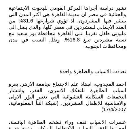
تشير دراسة أجراها المركز القومي للبحوث الاجتماعية
والجنائية في مصر ان مدينة القاهرة هي اكثر المدن التي
ينتشر فيها المشردون. اذ تؤوي شوارعها 31.6% من
العدد الاجمالي للمشردين في مصر كلها، والذي يصل الى
مليوني طفل تقريبا. تلي القاهرة محافظة بور سعيد مع
نسبة مشردين تبلغ 16.8%. وتقل النسب في مدن
ومحافظات الجنوب.
تعددت الاسباب والظاهرة واحدة
احمد المجدوب، استاذ علم الاجتماع بجامعة الازهر، يعزو
اسباب الظاهرة للتفكك الاسري، الفقر، وانتشار
التجمعات السكانية العشوائية التي تعتبر البؤر الاولى
والاساسية للاطفال المشردين. (شبكة النبأ المعلوماتية،
17/4/2007)
عشرات الاسباب تقف وراء تضخم الظاهرة البائسة،
أخطرها الفقر، البطالة، الاكتظاظ السكاني وعدم قدرة