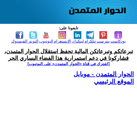
تابعونا على:
بودكاست
بنترست
تيلكرام
لينكدإن
الانستغرام
اليوتيوب
التويتر
الفيسبوك
تبرعاتكم وتبرعاتكن المالية تحفظ استقلال الحوار المتمدن،
فشاركونا في دعم استمرارية هذا الفضاء اليساري الحر
[اشترك في قناة ‫«الحوار المتمدن» على اليوتيوب]
الحوار المتمدن - موبايل
الموقع الرئيسي