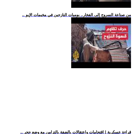
.. من صناعة السروج إلى الفخار.. يوميات النازحين في مخيمات الإيو
.. قراءة عسكرية | اقتحامات واعتقالات بالضفة بالتزامن مع وضع حجر