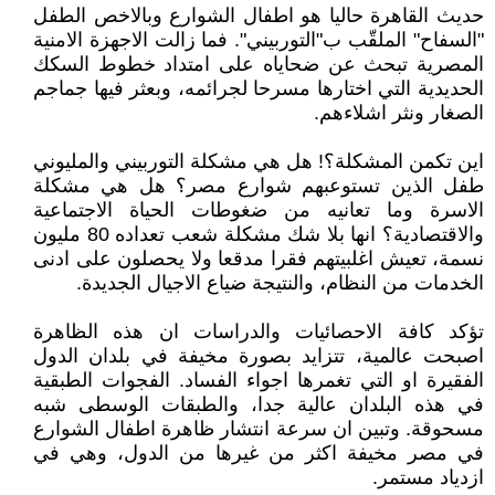
حديث القاهرة حاليا هو اطفال الشوارع وبالاخص الطفل
"السفاح" الملقّب ب"التوربيني". فما زالت الاجهزة الامنية
المصرية تبحث عن ضحاياه على امتداد خطوط السكك
الحديدية التي اختارها مسرحا لجرائمه، وبعثر فيها جماجم
الصغار ونثر اشلاءهم.
اين تكمن المشكلة؟! هل هي مشكلة التوربيني والمليوني
طفل الذين تستوعبهم شوارع مصر؟ هل هي مشكلة
الاسرة وما تعانيه من ضغوطات الحياة الاجتماعية
والاقتصادية؟ انها بلا شك مشكلة شعب تعداده 80 مليون
نسمة، تعيش اغلبيتهم فقرا مدقعا ولا يحصلون على ادنى
الخدمات من النظام، والنتيجة ضياع الاجيال الجديدة.
تؤكد كافة الاحصائيات والدراسات ان هذه الظاهرة
اصبحت عالمية، تتزايد بصورة مخيفة في بلدان الدول
الفقيرة او التي تغمرها اجواء الفساد. الفجوات الطبقية
في هذه البلدان عالية جدا، والطبقات الوسطى شبه
مسحوقة. وتبين ان سرعة انتشار ظاهرة اطفال الشوارع
في مصر مخيفة اكثر من غيرها من الدول، وهي في
ازدياد مستمر.