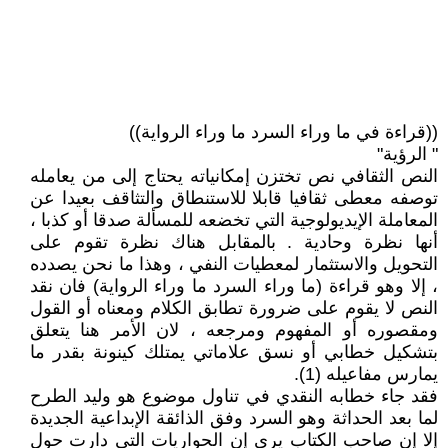
((قراءة في ما وراء السرد ما وراء الرواية))
" الرؤية"
النص الثقافي نص تختزن إمكانياته يحتاج إلى من يعامله
توصفه معطى ثقافيا قابلا للاستنطاق والتثاقف بعيدا عن
المعاملة الإيديولوجية التي تخضعه للمسألة صدقا أو كذبا ،
أنها نظرة وحادية . بالمقابل هناك نظرة تقوم على
التحويل والاستثمار لمعطيات النفي ، وهذا ما نحن يصدده
، إلا وهو قراءة (ما وراء السرد ما وراء الرواية) فان نقد
النص لا يقوم على ضرورة تطابق الكلام ومعناه أو القول
ومقصوره أو المفهوم ومرجعه ، لان الأمر هنا يتعلق
بتشكيل خطابي أو نسق علاماتي يمتلك كينونة بقدر ما
يمارس مفاعيله (1).
فقد جاء خطابه النقدي في تناول موضوع هو وليد الطرح
لما بعد الحداثة وهو السرد وفق الذائقة الإبداعية الجديدة
إلا إن صاحب الكتاب يرى إن الحواريات التي دارت حول