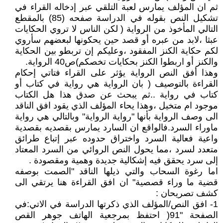
ثم ان المؤلف يمارس لعبة التلقي عبر إدخاله القراء في
تشكيل النص بقوله في الدراسة صفحه (85) بالمقطع
التالي المأخوذ من الرواية ( لكن الناس لا تروي الحكايات
عبثا ،لابد من عبره أو قصد حين يحكونها لبعضهم سأروي
لكم حكاية الكنز المفقود ،وعليكم إن تربطو بين الحكاية
والكنز أو اربطوا الكنز بحكايات تخصكم)ص40 الرواية.
وهذا أفق النص الرواية يؤثر على القراء فتاتي إحكام
القراءة بالتوصيف ( بان الرواية هي رواية في كتاب أو
كتاب في رواية ..ثم يبحث عن صدق هذا هل الكتاب
موجود ام متخيل ،وهذا يحاء المؤلف الذي يقود افق الناقد
الى وصف الرواية بأنها "رواية الرواية" وبالتالي هي رواية
ماوراء السرد.فالواقع ان السارد يمارس بقصديه بقصدية
واعية فعالية السرد واختراق حدوده عبر إتباع طرائق
متعدد لسرد ،مما يحول النص الروائي من السرد المعتاد
إلى سرد يحقق فيه إشكالية جديدة وهمية ومقصودة .
اما رغوة السحاب والتي ذيلها الناقد "الصمت بوصفه
قضية ما وراء قصصية" ان افق القراءة هنا يرتقي الى
كشف تصريحان :
1- افق النص/المؤلف الذي ذكرتها الدراسة في الاتي:في
الصفحة "91( احتفظ بمرجعية الهاتف جوهر القص