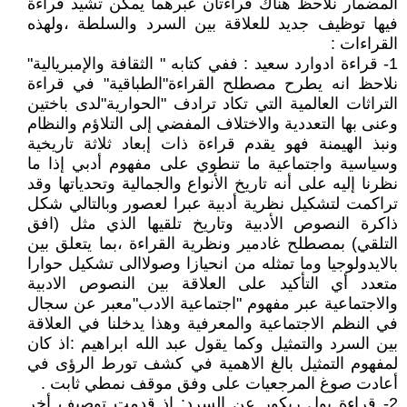
المضمار نلاحظ هناك قراءتان عبرهما يمكن تشيد قراءة
فيها توظيف جديد للعلاقة بين السرد والسلطة ،ولهذه
القراءات :
1- قراءة ادوارد سعيد : ففي كتابه " الثقافة والإمبريالية"
نلاحظ انه يطرح مصطلح القراءة"الطباقية" في قراءة
التراثات العالمية التي تكاد ترادف "الحوارية"لدى باختين
وعنى بها التعددية والاختلاف المفضي إلى التلاؤم والنظام
ونبذ الهيمنة فهو يقدم قراءة ذات إبعاد ثلاثة تاريخية
وسياسية واجتماعية ما تنطوي على مفهوم أدبي إذا ما
نظرنا إليه على أنه تاريخ الأنواع والجمالية وتحدياتها وقد
تراكمت لتشكيل نظرية أدبية عبرا لعصور وبالتالي شكل
ذاكرة النصوص الأدبية وتاريخ تلقيها الذي مثل (افق
التلقي) بمصطلح غادمير ونظرية القراءة ،بما يتعلق بين
بالايدولوجيا وما تمثله من انحيازا وصولاالى تشكيل حوارا
متعدد أي التأكيد على العلاقة بين النصوص الادبية
والاجتماعية عبر مفهوم "اجتماعية الادب"معبر عن سجال
في النظم الاجتماعية والمعرفية وهذا يدخلنا في العلاقة
بين السرد والتمثيل وكما يقول عبد الله ابراهيم :اذ كان
لمفهوم التمثيل بالغ الاهمية في كشف تورط الرؤى في
أعادت صوغ المرجعيات على وفق موقف نمطي ثابت .
2- قراءة بول ريكور عن السرد: إذ قدمت توصيف أخر