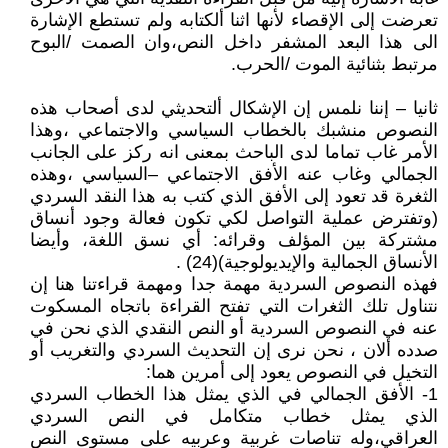
تعرضت إلى الإقصاء لأنها اثنا ألكتابه ولم تستطع الإشارة
الى هذا البعد المشفر داخل النص،وان الصمت /البوح
مرتبط بثنائية الموت /الحرب.
ثانيا – إننا نلمس إن الإشكال ألتحديثي لدى أصحاب هذه
النصوص منشبك بالخطاب السياسي والاجتماعي ،وهذا
الأمر غاب تماما لدى الباحث بمعنى انه ركز على الجانب
الجمالي وغاب عنه الأفق الاجتماعي –السياسي ،وهذه
الثغرة قد تعود إلى الأفق الذي كتب به هذا النقد السردي
(وتفترض عملية التواصل لكي تكون فعالة وجود أنساق
مشتركة بين المؤلف وقرائه: أي نسق اللغة، وأيضا
الأنساق الجمالية والإيديولوجية)(24) .
فهذه النصوص السردية مهمة جدا ومهمة قراءتنا هنا إن
نتناول تلك الثغرات التي تفتح القراءة باتجاه المسكوت
عنه في النصوص السردية أو النص النقدي الذي نحن في
صدده ألان ، نحن نرى إن التحديث السردي والتغريب أو
التخيل في النصوص يعود إلى أمرين هما:
1- الأفق الجمالي في الذي يمثل هذا الخطاب السردي
الذي يمثل خطاب متكامل في النص السردي
العراقي،وله تناصات غربية وعربيه على مستوى النص