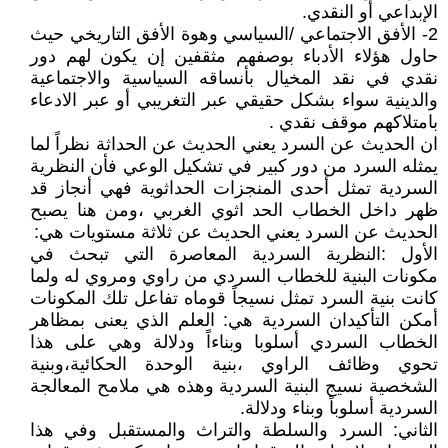
الإبداعي أو النقدي.
2- الأفق الاجتماعي /السياسي وهوة الأفق التاريخي حيث
حاول هؤلاء الأدباء بوصفهم مثقفين إن يكون لهم دور
نقدي في نقد المخيال بأنساقه السياسية والاجتماعية
والدينية سواء بشكل حقيقي عبر التغريبي أو عبر الادعاء
بامتلاكهم موقف نقدي .
ان الحديث عن السرد يعني الحديث عن الحداثة نظراً لما
يمثله السرد من دور كبير في تشكيل الوعي فأن النظرية
السردية تمثل أحدى المنجزات الحداثوية فهي أنجاز قد
ظهر داخل الخطاب الحد اثوي الغربي ،ومن هنا يصبح
الحديث عن السرد يعني الحديث عن ثلاثة مستويات هي:
الأول :النظرية السردية المعاصرة التي تبحث في
مكونات البنية للخطاب السردي من راوي ومروي له ولما
كانت بنية السرد تمثل نسيجاً قوماه تفاعل تلك المكونات
أمكن التأكيدان السردية هي: العلم الذي يعنى بمظاهر
الخطاب السردي أسلوبا وبناءاً ودلالة وهي على هذا
تحوي وظائف الراوي ،بنية الوحدة الحكائية،وبنية
الشخصية نسيج البنية السردية وهذه هي ملامح المعالجة
السردية أسلوباً وبناء ودلالة.
الثاني: السرد والسلطة والتراث والمستقبل وفي هذا