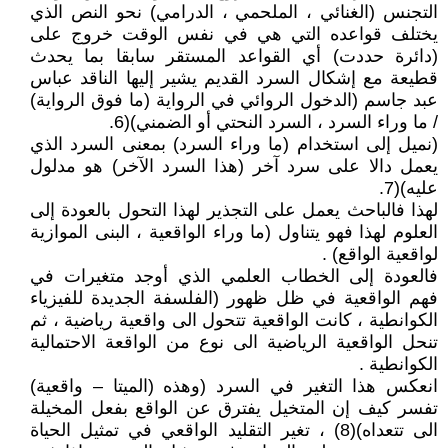
التجنس (الغنائي ، الملحمي ، الدرامي) نحو النص الذي
يختلف قواعده التي هي في نفس الوقت خروج على
(دائرة حددت) أي القواعد المستقر سابقا بما يحدث
قطيعة مع إشكال السرد القديم يشير إليها الناقد عباس
عبد جاسم (الدخول الروائي في الرواية (ما فوق الرواية)
/ ما وراء السرد ، السرد النحتي أو الضمني)(6.
(نميل إلى استخدام (ما وراء السرد) بمعنى السرد الذي
يعمل دالا على سرد آخر (هذا السرد الآخر) هو مدلول
عليه)(7.
لهذا فالباحث يعمل على التجذير لهذا التحول بالعودة إلى
العلوم لهذا فهو يتناول (ما وراء الواقعية ، البنى الموازية
لواقعية الواقع) .
فالعودة إلى الخطاب العلمي الذي أوجد متغيرات في
فهم الواقعية في ظل ظهور (الفلسفة الجديدة للفيزياء
الكوانطية ، كانت الواقعية تتحول الى واقعية رياضية ، ثم
تنحل الواقعية الرياضية الى نوع من الواقعة الاحتمالية
الكوانطية .
انعكس هذا التغير في السرد (وهذه (الميتا – واقعية)
تفسر كيف إن المتخيل يفترق عن الواقع بفعل المخيلة
الى تتعداه)(8) ، تغير التقليد الواقعي في تمثيل الحياة