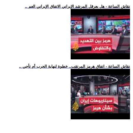
.. نقاش الساعة - هل يعرقل المرشد الإيراني الاتفاق الإيراني العم
.. نقاش الساعة - اتفاق هرمز المرتقب.. خطوة لنهاية الحرب أم تأجي