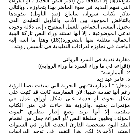
بقواعدها) إلا انطلاقا من (الأثر النص الجديد / أو القراءة
التي تفهم القديم في ضوء الحاضر بهذا يتجاوزه ، وبالتالي
يذكر بكتاب سوزان سانتاغ (ضد التأويل) بتذويدها
بالتناقض الموجود بين الأدب والتأويل التقليدي الذي
يختزل المعنى الجماعي للعمل المفتوح ، إلى دلالة وجوده
تدعي الموضوعية ، إلا أنها تستند وراء النص تاركة البنية
الجمالية منفلتة منها بالضرورة)(18) وهذا ما انتبه إليه
الباحث في تجاوزه لقراءات التقليدية في تأسيس رؤيته .
مقاربة نقدية في السرد الروائي
((قراءة في ما وراء السرد ما وراء الرواية))
2-"ألممارسه"
د. عامر عبد زيد
مدخل: " الممارسة"فهي التجربة التي سبقت نصيا الرؤية
رغم أنها تقدمة عليها؛ لان الممارسة كانت قد كتبت على
شكل بحوث أو قدمة على شكل أوراق عمل في
مؤتمرات بحثيه .والرؤية هنا جاءت في متن الكتاب
متقدمه إلا أنها تريد وضع إطار تنظيري "لموت
المؤلف"وظهور سلطة النص /أو القراءة جعل من اهتمام
النقد اليوم بشخصية القارئ الحدث البارز في السنوات
العشر الأخيرة؛ لكن هذا التغيير في توجه الدراسات