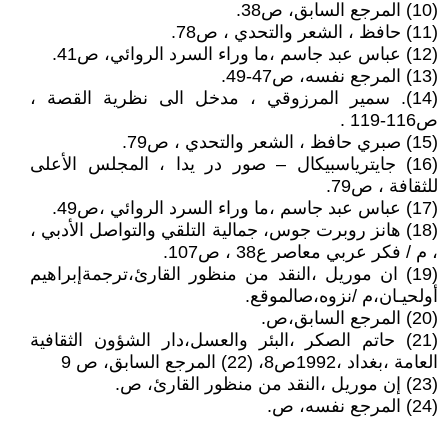
(10) المرجع السابق، ص38.
(11) حافظ ، الشعر والتحدي ، ص78.
(12) عباس عبد جاسم ،ما وراء السرد الروائي، ص41.
(13) المرجع نفسه، ص47-49.
(14). سمير المرزوقي ، مدخل الى نظرية القصة ،
ص116-119 .
(15) صبري حافظ ، الشعر والتحدي ، ص79.
(16) جايترياسبيكال – صور در يدا ، المجلس الأعلى
للثقافة ، ص79.
(17) عباس عبد جاسم ،ما وراء السرد الروائي ،ص49.
(18) هانز روبرت جوس، جمالية التلقي والتواصل الأدبي ،
، م / فكر عربي معاصر ع38 ، ص107.
(19) ان موريل ،النقد من منظور القارئ،ترجمةإبراهيم
أولحيـان،م /نزوه،صالموقع.
(20) المرجع السابق،ص.
(21) حاتم الصكر ،البئر والعسل،دار الشؤون الثقافية
العامة ،بغداد ،1992ص8، (22) المرجع السابق، ص 9
(23) إن موريل ،النقد من منظور القارئ، ص.
(24) المرجع نفسه، ص.