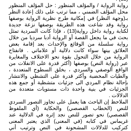
رواية الرواية / والمؤلف المنظور : حل المؤلف المنظور
محل المؤلف الضمني ، مما ترتب على ذلك إعادة النظر
بـ(وجهة النظر) في إمكانية طرح نظرية الرواية بوصفها
رواية وقد شاعت هذه الطريقة بوصفها نزعة جديدة
لكتابة رواية داخل رواية(13) ، فإذا كانت السردية تمثل
بحث في ما يجعل القصة أو الرواية أدبا سرديا من خلال
رواية سلسلة من الوقائع والإحداث بعد إقامة بعض
العلائق بينها سواء كانت دلالية أو علاماتي . فانفتاح
الرواية من خلال التحول بقوة نحو الاختلاف والمغايرة
عبر (رواية النص) بوصفها (أكثر قدرة على الانفلات من
الواقع ألوصفي والسردي ، بخلق السطوح المتعددة ،
والطيات المخضبة وأكثر قدرة على التشظي والانتشار
بإحالة نظام المردي الى جزئيات متشظية أو جمع هذه
الجزئيات في بنية واحدة ذات مستويات متعددة من
الدلالات .
الملاحظ إن الباحث هنا يعمل على تجاوز التصور السردي
للنص (الخطاب القصصي) والحكاية (أي الملفوظ
القصصي) نحو تصور للنص نجد إثره في الدلالية عند
غريماس في كتابه (في المعنى) الذي يعتبر المعنى
كتركيب للدلالات المشحونة في النص وترتيب أني