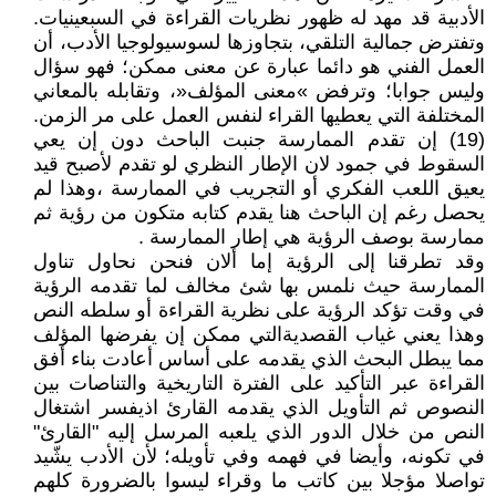
الأدبية قد مهد له ظهور نظريات القراءة في السبعينيات.
وتفترض جمالية التلقي، بتجاوزها لسوسيولوجيا الأدب، أن
العمل الفني هو دائما عبارة عن معنى ممكن؛ فهو سؤال
وليس جوابا؛ وترفض »معنى المؤلف«، وتقابله بالمعاني
المختلفة التي يعطيها القراء لنفس العمل على مر الزمن.
(19) إن تقدم الممارسة جنبت الباحث دون إن يعي
السقوط في جمود لان الإطار النظري لو تقدم لأصبح قيد
يعيق اللعب الفكري أو التجريب في الممارسة ،وهذا لم
يحصل رغم إن الباحث هنا يقدم كتابه متكون من رؤية ثم
ممارسة بوصف الرؤية هي إطار الممارسة .
وقد تطرقنا إلى الرؤية إما ألان فنحن نحاول تناول
الممارسة حيث نلمس بها شئ مخالف لما تقدمه الرؤية
في وقت تؤكد الرؤية على نظرية القراءة أو سلطه النص
وهذا يعني غياب القصديةالتي ممكن إن يفرضها المؤلف
مما يبطل البحث الذي يقدمه على أساس أعادت بناء أفق
القراءة عبر التأكيد على الفترة التاريخية والتناصات بين
النصوص ثم التأويل الذي يقدمه القارئ اذيفسر اشتغال
النص من خلال الدور الذي يلعبه المرسل إليه "القارئ"
في تكونه، وأيضا في فهمه وفي تأويله؛ لأن الأدب يشّيد
تواصلا مؤجلا بين كاتب ما وقراء ليسوا بالضرورة كلهم