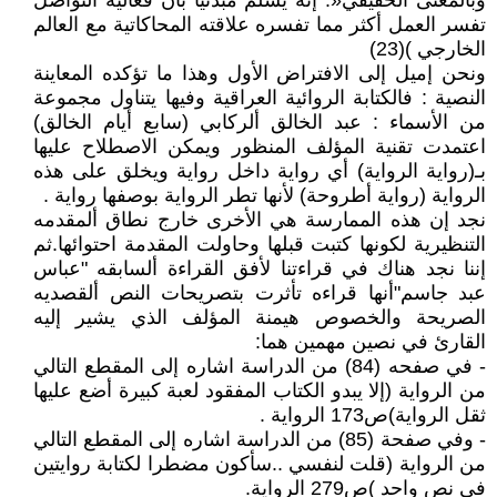
وبالمعنى الحقيقي«. إنه يسلم مبدئيا بأن فعالية التواصل
تفسر العمل أكثر مما تفسره علاقته المحاكاتية مع العالم
الخارجي )(23)
ونحن إميل إلى الافتراض الأول وهذا ما تؤكده المعاينة
النصية : فالكتابة الروائية العراقية وفيها يتناول مجموعة
من الأسماء : عبد الخالق ألركابي (سابع أيام الخالق)
اعتمدت تقنية المؤلف المنظور ويمكن الاصطلاح عليها
بـ(رواية الرواية) أي رواية داخل رواية ويخلق على هذه
الرواية (رواية أطروحة) لأنها تطر الرواية بوصفها رواية .
نجد إن هذه الممارسة هي الأخرى خارج نطاق ألمقدمه
التنظيرية لكونها كتبت قبلها وحاولت المقدمة احتوائها.ثم
إننا نجد هناك في قراءتنا لأفق القراءة ألسابقه "عباس
عبد جاسم"أنها قراءه تأثرت بتصريحات النص ألقصديه
الصريحة والخصوص هيمنة المؤلف الذي يشير إليه
القارئ في نصين مهمين هما:
- في صفحه (84) من الدراسة اشاره إلى المقطع التالي
من الرواية (إلا يبدو الكتاب المفقود لعبة كبيرة أضع عليها
ثقل الرواية)ص173 الرواية .
- وفي صفحة (85) من الدراسة اشاره إلى المقطع التالي
من الرواية (قلت لنفسي ..سأكون مضطرا لكتابة روايتين
في نص واحد )ص279 الرواية.