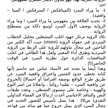
اخذ:
1- ما وراء السرد (الميتافكش / السرفكش / الميتا –
واقعية) .
2- تحديد العلاقة بين مفهومي ما وراء السرد / وما وراء
الرواية بوصف الأول السرد أوسع دلالة من مصطلح
الرواية .
تكاد الرؤية ترتكز جهود اغلب المشغلين بتحليل الخطاب
السردي في حقوله الرؤية (vision) حيث أكد الكثير من
الباحثين في مجال تناولهم للرؤية على الربط بين الرؤية
السردية وطرق أداء المعنى ولعل هذا الطاغي في اغلب
المناقشات الدائرة حول نظرية السرد في الوقت
الحاضر(5) .
وهذا أيضا ما نجده عند الأستاذ عباس عبد جاسم (أنها
كتابة تخطى حدود الجنس واختراق واقعية السرد عن
طريق طرح الواقع بوصفه افتراضا أو احتمالا) (الخروج
عن واقعية السرد – تقليدا روائيا ، وانفلاتا من اسر النوع
والهوية ، وخاصة على مستوى التشظي ، وتعدد طبقات
النص والتنافذ الاجناسي أحدث ارتباكا في الفضاء التداولي
النقدي) ص28 . هذا يمثل تأسيس للتصور الجديد في
مجال السرد الذي يمثل خروج عما هو سائد من قواعد