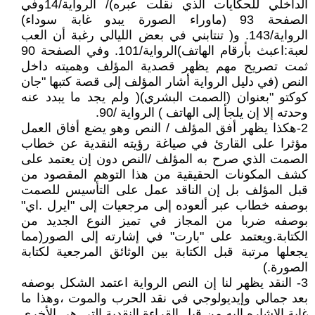
الداخلي للحكايات الذي نقلت عبره)/ الرواية/14وفي
الصفحة 93 (ماوراء الصورة يبدو غابة سوداء)
الرواية/143. و( تنتابني في بعض الليالي رغبة أن العب
لعبة:اعبث بأرقام الهاتف)الرواية/101. وفي الصفحة 90
ثمت تصريح مهم يظهر قصدية المؤلف وهميته داخل
النص (في دليل الرواية أشار المؤلف إلى قصة كتبها "جان
كوكتو "بعنوان (الصمت البشري)( ولم يجد ما يبدد عنه
وحدته إلا إن يلجأ إلى الهاتف ) الرواية /90.
2-هكذا يظهر أفق المؤلف / النص وهو يضع أفاق العمل
مؤثرا على القارئ في صياغة رؤيته النقدية عن خطاب
الصمت الذي صرح به المؤلف /النص دون إن يعتمد على
كشف المكونات الحقيقية من هذا التوهم المقصود من
قبل المؤلف بل إن الناقد عمل على التأسيس للصمت
بوصفه خطاب عبر ألعوده إلى مرجعيات إلى "ايرل .اي"
بوصفه ضربا من المجاز في تميز النوع الجديد من
الكتابة.ويعتمد على "بارت" في إشارته إلى الصور(مما
يجعلها مرتبة قبل الكتابة بين الوثائق المرجعية لكتابة
الصورة.)
3- النقد يظهر لنا إن النص الرواية اعتمد الشكل بوصفه
بعد جمالي وإيديولوجي في نقد الحرب والموت ،وهذا ما
غابة الاشاره إليه من قبل القراءة النقدية التي هي الأخرى