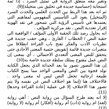
وتغير معه منطق الرواية في تمثيل السرد ، إذا ثمة
استجابة (حساسية جديدة في تخليق بنى متخيلة)(9).
ثم انه بعد هذا الربط بين الحدث العلمي والحدث السرد
(المتخيل) يعود الى التأسيس ألمفهومي لمفاهيم التي
يعتمدها في تأسيس الرؤية التي تتمحور في نقد الهوية
إقرار تعددية النص ، نقد مركزية المؤلف .
انه يحاول رصد تلك الحقبة الأولى المؤلف / الواقعية الى
حقبة النص / الخطاب / القارئ ، وهي حقب جديدة في
نظريات الأدب والفكر تفتح باب القراءة انطلاقا من
متغيرات جديدة قائمة (تقويض حتمية المعنى الأحادي حتى
يتحقق للنص المعنى ألتعددي الاحتمالي ، أي بمعنى إن
النص عمل مفتوح يمتلك سلطة جديدة خاصة به(10)
إن هذا التصور تصور ما بعد الحداثة الذي يجعل الكتابة
تولد فجوة بين النص والمعنى الواحد مما يمنح الكتاب
طبيعة ارجائية تجعل النص ليس له معنى واحد .
فالاختلاف هنا (إنما هو اختلاف النص عن نفسه ولا يتم
تصور هذا الاختلاف إلا في عملية إعادة القراءة وحدها)
(11).
إلا انه يعتد طرح السؤال من رواية النص : أهي رواية
(لغة) ام رواية (ذات) أم رواية (أفكار) أم رواية (لا رواية)
(12) .