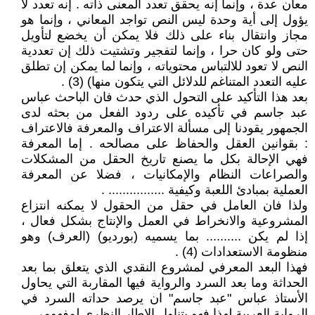
معان عدة ، وإنما إنه يحقق تعدد المعنى ذاته . إنه تعدد لا
يؤول إلى أية وحدة ليس النص تواجد المعاني ، وإنما هو
مجاز وانتقال بناء على ذلك فلا يمكن أن يخضع لتأويل
حتى ولو كان حرا ، وإنما لتفجير وتشتيت ذلك إن تعددية
النص لا تعود للالتباس محتوياته ، وإنما لما يمكن إن تطلق
عليه التعدد المتناغم للدلائل التي يتكون منها) (3) .
بعد هذا التأكيد على التحول الذي حدث فان الباحث عباس
عبد جاسم في تأكيده على ردود الفعل من بحثه لدى
الجمهور يقودنا إلى مسألة الاعتراف والمعرفة فالاعتراف
: بقوانين العقل والحفاظ على مصالحه . إما المعرفة
فهي الإحالة بكل ما يصنع تاريخ الحقل من المشكلات
والصراعات النظام والإمكانيات ، فضلا عن المعرفة
العملية بمبادئ اللعبة وكيفية ................ .
ولذا فان العامل في حقل من الحقول لا يمكنه انتزاع
المشروعية والانخراط في العمل والإنتاج بشكل فعال ،
إذا لم يكن .......... بما يسميه (بورديو) (العرف) وهو
منظومة الاستعدادات (4) .
فهذا البعد المعرفي لمشروع النقدي الذي يتعلق بما بعد
الحداثة وما بعد السرد والرواية فيها المقاربة التي يحاول
الأستاذ عباس "عبد جاسم" ان يرصد حداته السرد في
الرواية العربية لهذا فهو يتناول الإطار النظري لمفهومي