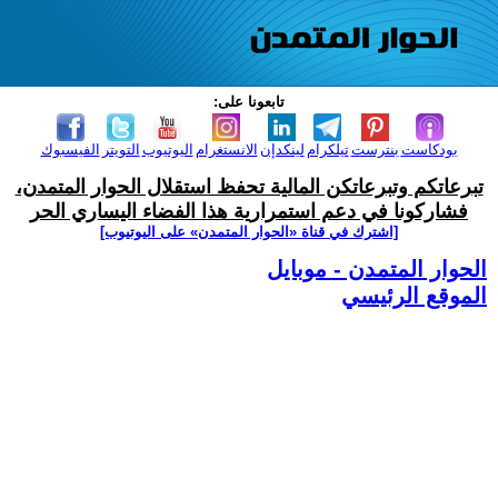
تابعونا على:
بودكاست
بنترست
تيلكرام
لينكدإن
الانستغرام
اليوتيوب
التويتر
الفيسبوك
تبرعاتكم وتبرعاتكن المالية تحفظ استقلال الحوار المتمدن،
فشاركونا في دعم استمرارية هذا الفضاء اليساري الحر
[اشترك في قناة ‫«الحوار المتمدن» على اليوتيوب]
الحوار المتمدن - موبايل
الموقع الرئيسي