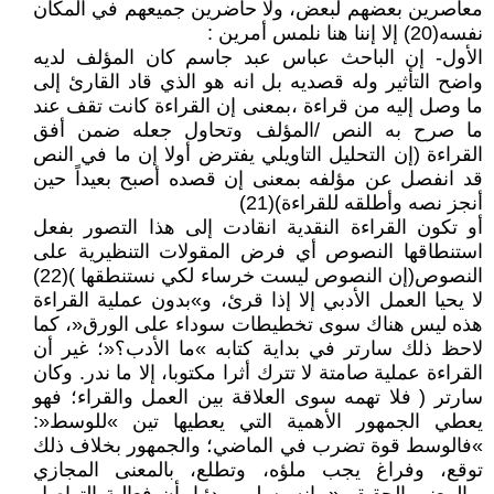
معاصرين بعضهم لبعض، ولا حاضرين جميعهم في المكان
نفسه(20) إلا إننا هنا نلمس أمرين :
الأول- إن الباحث عباس عبد جاسم كان المؤلف لديه
واضح التأثير وله قصديه بل انه هو الذي قاد القارئ إلى
ما وصل إليه من قراءة ،بمعنى إن القراءة كانت تقف عند
ما صرح به النص /المؤلف وتحاول جعله ضمن أفق
القراءة (إن التحليل التاويلي يفترض أولا إن ما في النص
قد انفصل عن مؤلفه بمعنى إن قصده أصبح بعيداً حين
أنجز نصه وأطلقه للقراءة)(21)
أو تكون القراءة النقدية انقادت إلى هذا التصور بفعل
استنطاقها النصوص أي فرض المقولات التنظيرية على
النصوص(إن النصوص ليست خرساء لكي نستنطقها )(22)
لا يحيا العمل الأدبي إلا إذا قرئ، و»بدون عملية القراءة
هذه ليس هناك سوى تخطيطات سوداء على الورق«، كما
لاحظ ذلك سارتر في بداية كتابه »ما الأدب؟«؛ غير أن
القراءة عملية صامتة لا تترك أثرا مكتوبا، إلا ما ندر. وكان
سارتر ( فلا تهمه سوى العلاقة بين العمل والقراء؛ فهو
يعطي الجمهور الأهمية التي يعطيها تين »للوسط«:
»فالوسط قوة تضرب في الماضي؛ والجمهور بخلاف ذلك
توقع، وفراغ يجب ملؤه، وتطلع، بالمعنى المجازي