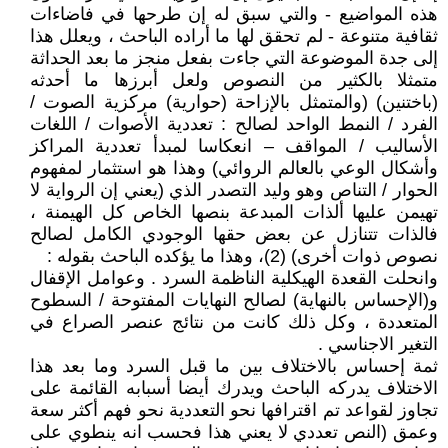
هذه المواضيع - والتي سبق له إن طرحها في فاضاءات
ثقافية متنوعة - لم تحقق لها ما أراده الباحث ، ويعلل هذا
إلى جدة الموضوعة التي جاءت بفعل منجز ما بعد الحداثة
متمثلا بالكثير من النصوص ولعل أبرزها ما أحدثه
(باختنين) (والمتمثل بالإزاحة (حوارية) مركزية الصوت /
الفرد / النمط الواحد لصالح : تعددية الأصوات / اللغات
الأساليب / المواقف – انعكاسا لمبدأ تعددية المراكز
وأشكال الوعي بالعالم الروائي) وهذا هو استثمار لمفهوم
الحوار / التناص وهو وليد التصدر الذي (يعني إن الرواية لا
تهيمن عليها ألذات المبدعة بنصها الخاص كل الهيمنة ،
فالذات تتنازل عن بعض حقها الوجودي الكامل لصالح
نصوص ذوات أخرى) (2)، وهذا ما يؤكده الباحث بقوله :
وانحلت القعدة الهيكلية الناظمة السرد . وعوامل الإقفال
و(الإحساس بالنهاية) لصالح النهايات المفتوحة / السطوح
المتعددة ، وكل ذلك كانت من نتائج عنصر الصراع في
التغير الاجناسي .
ثمة إحساس بالاختلاف بين ما قبل السرد وما بعد هذا
الاختلاف يدركه الباحث ويدرك أيضا أسبابه القائمة على
تجاوز لقواعد تم اقترافها نحو التعددية نحو فهم أكثر سعة
وعمق (النص تعددي لا يعني هذا فحسب انه ينطوي على