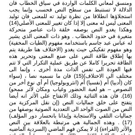
ومنسق لمعاني الكلمات الواردة في سياق الخطاب فان
الدلالة لا تستنبط من سطح النص فحسب وإنما يجب
استجلاؤها انطلاقا من نظرة توليد ته للمعنى فان توليد
المعنى ليس له معنى إلا إذا كان تغيير للمعنى الأصلي(14)
وهكذا يغدو النص بوصفه خلقة ذات عناصر متحركة
متغيرة في حدود الخطاب . وهو ذات المعنى الذي يشير
له عباس عبد جاسم باستخدامه مفهوم (الطيات المخفية)
وهو مفهوم تفكيكي حيث يغدو (الاختلاف هنا طريقة يتم
بها إطلاق طاقة النص على صنع المعنى وتحرير هذه
الطاقة تحريرا كاملا عن طريق عملية التكرار التي لا تتم
فيها العودة الى نفس ألذات مدة أخرى ، وإنما الى
مختلف الى الاختلاف)(15) فان ما نسميه نصا ، (سواء
كان (أدبيا) أم (نفسيا) أم (انثروبولوجيا) أم أي نوع أخر من
النصوص – هو لعبة الحضور وغياب ومكان لأثر ممحو)
(16). فان هذه الثنائية وذلك الانفتاح على الأثر انه أيضا
يتفتح على خلق جماليات النص (إن نقل المركزية من
النص من الصوت الواحد الى التعددية الصوتية بوصفها من
جماليات التلقي والاستجابة وإيذانا بانحسار دور المؤلف)
(17) . وهذه الجمالية هي مرتبطة بالعلاقة بين النص
والأثر (القراءة) إذ لا يمكن فهم الماضي (السردية ألماضيه