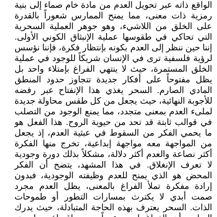
الواقع ذاته عبر تحويل العدم من مادة خام صماء إلى بنية
رمزية ذات معنى، مما يمنح الممارس شعوراً بالقدرة
على الخلق من اللاشيء، وهو جوهر العملية السحرية
التي تحاكي في طقوسها عملية الإنبثاق الكوني الأولى.
إننا حين ننظر إلى العدم بكونه بإنتظار فكرة، فإننا نؤسس
لرؤية فلسفية ترى في الإنسان شريكاً للوجود في عملية
الخلق المستمرة، حيث لا ينتهي الفراغ بإمتلاء واحد بل
يظل مفتوحاً على أفكار جديدة تتجاوز حدود المنطق
المادي الصارم. السحر يغذي هذا الإنفتاح عبر رفضه
للأجوبة النهائية، حيث يجعل من كل طقس محاولة جديدة
لملىء العدم بمعنى متجدد، مما يمنع الوجود من التصلب
في قوالب ثابتة قد تحد من حيوية الروح. هذا الفعل هو
ما يحمي الفكر من السقوط في عبثية العدم، إذ يجعل
من المواجهة معه مواجهة إبداعية، تخرج منها الفكرة
أكثر نصاعة والعدم أكثر دلالة، مشكلاً بذلك دورة وجودية
لا تعرف الإنغلاق. في هذا المشهد، يتضح أن الفكر
المحض هو الذي يمنح للعدم وظيفته الوجودية، فبدون
إرادة مفكرة تملأ الفراغ بالمعنى، يظل العدم مجرد
صمت أبدي لا يكترث بمسارات التطور أو طموحات
الذات. السحر يعترف بهذه الحاجة المتبادلة، حيث يدرك