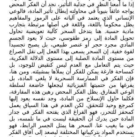
إذا ما أمعنا النظر في جدلية التأثير، نجد أن الفكر المحض
يواجه عائقاً بنيوياً في محاولته إبطال تأثير المادة، فالوعي
الإنساني الذي يعتمد في آلياته على الرموز والمفاهيم
يظل محكوماً باللغة، واللغة في أصلها مرتبطة بتجارب
مادية حسية. هنا يتدخل السحر كآلية تعويضية تحاول
تحويل المادة إلى رمز طقوسي، حيث لا يعود الجسم
المادي مجرد حجر أو عنصر طبيعي، بل يصبح تجسيداً
لقوة خفية. إن السحر يسعى بهذا الفعل إلى نقل الصراع
من مستوى المادة الصلبة إلى مستوى الدلالة الفكرية،
حيث يتم التعامل مع العدم ليس كنقيض للوجود، بل
كمساحة فارغة يمكن للفكر أن يملأها بمشيئته. ومن هنا،
فإن الفكر في الممارسة السحرية لا يلغي المادة، بل
يفرغها من حتميتها الفيزيائية ليجعلها خاضعة لسلطة
الوعي المفارق. يظل الفكر المحض رهين هذه المفارقة،
فكلما حاول الإنسلاخ من المادة، وجد نفسه يعود إليها
كمرجع وحيد للتحقق. لكن العدم في هذا السياق يعمل
كمحفز للتحرر، فهو الفراغ الذي يفتحه الفكر في جدار
المادة حين يدرك أن الحقيقة ليست في ما نلمسه، بل
في ما يغيب عنا. السحر هنا يمثل الجسر الرابط، فهو
يستخدم المواد بتركيباتها المختلفة ليصعد إلى آفاق الفكر