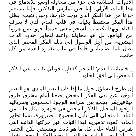
الأدوات العقلانية هي جزء من محاولة أوسع للإندماج في
هذا الثبات الأزلي. إننا حين نمارس التفكير، فإننا نستعير
جزءاً من هذا الفكر الذي يوجد خارجنا، وحين نغيب، يظل
هذا الفكر محتفظاً بكيانه في قلب العدم الذي لا يعرف
الفناء. وبهذا يكتسب السحر معنى جديداً، فهو ليس هروباً
من الواقع، بل هو محاولة واعية لتجاوز حدود الذات
البشرية، من أجل الوصول إلى ذلك الفكر المحض الذي
يظل ثابتاً، صامتاً، و خالداً في عالم يغمره العدم من كل
جانب.
_ خيميائية العدم: السحر كفعلٍ تحويليّ يقلب نفي الفكر
المحض إلى أفقٍ للخلود
إن طرح التساؤل حول ما إذا كان التغير المادي هو التعبير
الوحيد عن نفي الفكر المحض يضعنا أمام مفترق طرق
ميتافيزيقي يجمع بين صرامة الوجود الملموس وسريالية
الوجود المتخيل. الفكر المحض في جوهره يمثل حالة من
الثبات المتعالي التي تأبى الخضوع للصيرورة، بينما تظهر
المادة كقوة تدميرية لهذا الثبات عبر حركتها الدائبة التي
تفرض الفناء على كل ما هو ثابت ومستقر. لكن الحصر
في أن التغير المادي هو النفي الوحيد للفكر المحض يغفل