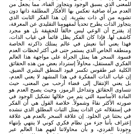
للمعنى الذي يسبق الوجود ويتجاوز الفناء، مما يجعل من
العدم مرآة صافية تعكس بها الأفكار المطلقة ذاتها دون
تشويه من أي ذات بشرية. إن هذا الفكر الثابت الذي
يتجاوز الذات يطرح تحدياً لمفهومنا التقليدي عن المعرفة،
إذ يقترح أن الوعي ليس خالقاً للحقيقة بل هو مجرد
كاشف لها. فإذا كان الفكر يظل قائماً في غياب الذات،
فهذا يعني أننا نعيش في عالم يمتلك ذاكرته الخاصة
ومنطقه الخاص الذي يستمر حتى في أكثر لحظات العدم
قسوة. السحر هنا يمثل الجرأة على مواجهة هذا العالم
الفكري المستقل، محاولاً إسترداد بعض من هذه الحقائق
الكلية عبر طقوس تكسر قيود المنطق البشري الضيق.
إن غياب الذات المفكرة في هذا المشهد لا يعني العدم،
بل يعني الإنتقال إلى فضاء أرحب من المعنى، حيث
تتساوى الحقائق وتتداخل الرموز، وحيث يصبح العدم هو
المادة الأساسية التي يتم من خلالها تشكيل الوجود في
صورته الأكثر نقاءً وشمولاً. خلاصة القول هي أن الفكر
في إستقلاله عن الذات يمثل الثبات المطلق الذي ننشده
في بحثنا عن الخلود. إن علاقة السحر بالعدم هي علاقة
إعتراف بأننا جزء من نظام فكري كوني لا ينتهي بإنتهاء
وجودنا الفردي، و بأن محاولاتنا لفهم هذا العالم عبر