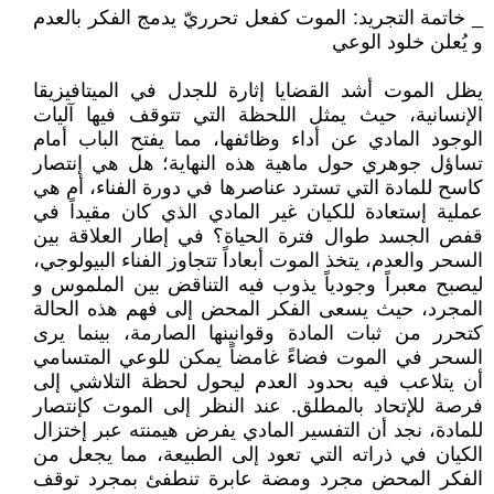
_ خاتمة التجريد: الموت كفعل تحرريّ يدمج الفكر بالعدم
و يُعلن خلود الوعي
يظل الموت أشد القضايا إثارة للجدل في الميتافيزيقا
الإنسانية، حيث يمثل اللحظة التي تتوقف فيها آليات
الوجود المادي عن أداء وظائفها، مما يفتح الباب أمام
تساؤل جوهري حول ماهية هذه النهاية؛ هل هي إنتصار
كاسح للمادة التي تسترد عناصرها في دورة الفناء، أم هي
عملية إستعادة للكيان غير المادي الذي كان مقيداً في
قفص الجسد طوال فترة الحياة؟ في إطار العلاقة بين
السحر والعدم، يتخذ الموت أبعاداً تتجاوز الفناء البيولوجي،
ليصبح معبراً وجودياً يذوب فيه التناقض بين الملموس و
المجرد، حيث يسعى الفكر المحض إلى فهم هذه الحالة
كتحرر من ثبات المادة وقوانينها الصارمة، بينما يرى
السحر في الموت فضاءً غامضاً يمكن للوعي المتسامي
أن يتلاعب فيه بحدود العدم ليحول لحظة التلاشي إلى
فرصة للإتحاد بالمطلق. عند النظر إلى الموت كإنتصار
للمادة، نجد أن التفسير المادي يفرض هيمنته عبر إختزال
الكيان في ذراته التي تعود إلى الطبيعة، مما يجعل من
الفكر المحض مجرد ومضة عابرة تنطفئ بمجرد توقف