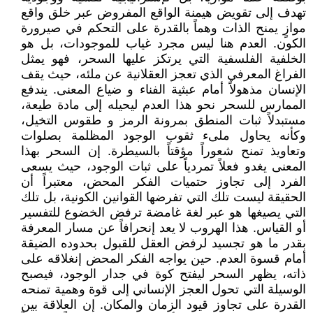
تهدف إلى تقويض هيمنة الواقع المفروض عبر خلق واقع
موازٍ يمنح الذات وهماً بالقدرة على التحكم في صيرورة
الكون. العدم هنا ليس مجرد غياب للموجودات، بل هو
الخلفية الفلسفية التي يرتكز عليها السحر، فهو يمثل
الفراغ المعرفي الذي تعجز العقلانية عن ملئه، حيث يقف
الإنسان مذهولاً أمام عبثية الفناء و ضياع المعنى. يندفع
الممارس للسحر نحو هذا العدم ليحيله إلى مادة طيعة،
مستبدلاً ثبات المنطق بمرونة الرمز و طقوس التخيل،
وكأنه يحاول ملىء ثقوب الوجود المظلمة بصلوات
وتعاويذ تمنح شعوراً مؤقتاً بالسيطرة. إن السحر بهذا
المعنى يغدو فعلاً تمردياً على ثبات الوجود، حيث يسعى
الفرد إلى تجاوز حتميات الفكر المحض، معتبراً أن
الحقيقة ليست تلك التي تفرضها القوانين الكونية، بل تلك
التي يصيغها هو عبر لغة غامضة ترفض الخضوع للتفسير
أو القياس. هذا الهروب لا يعد إنحرافاً عن مسار المعرفة
بقدر ما هو تجسيد لرفض العقل للقبول بحدوده الضيقة
أمام قسوة العدم. حين يواجه الفكر المحض إنغلاقه على
ذاته، يظهر السحر ليفتح كوة في جدار الوجود، فيصبح
الوسيلة التي تحول العجز الإنساني إلى قوة وهمية تمنحه
القدرة على تجاوز قيود الزمان والمكان. إن العلاقة بين