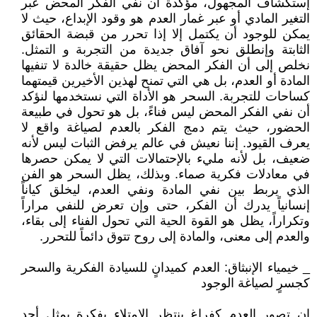
إستكشاف المجهول، مؤكدة أن نفي الفكر المحض عبر
التغير المادي أو عبر غمار العدم هو وقود الإبداع، حيث لا
يمكن للوجود أن يكتمل إلا إذا تحرر من قبضة الحقائق
الثابتة وإنطلق نحو آفاق جديدة من التجربة و التمثل.
نخلص إلى أن الفكر المحض يظل حقيقة خالدة لا تنفيها
المادة أو العدم، بل هي التي تمنح لهذين الأخيرين قيمتهما
كساحات للتجربة. السحر هو الأداة التي نستخدمها لنؤكد
أن نفي الفكر المحض ليس فناءً، بل هو تحول في طبيعة
الحضور، حيث يتم دمج الفكر بالعدم لصياغة واقع لا
يعرف القيود. إننا نعيش في عالم يرفض الثبات ليس لأنه
ضعيف، بل لأنه مليء بالإحتمالات التي لا يمكن حصرها
في معادلات فكرية صماء. وبذلك، يظل السحر هو الفن
الذي يربط بين نفي المادة ونفي العدم، ليخلق كياناً
إنسانياً يدرك أن الفكر، حتى وإن تعرض للنفي مراراً
وتكراراً، يظل هو القوة الحية التي تحول الفناء إلى بقاء،
والعدم إلى معنى، والمادة إلى روح تتوق دائماً للتحرر.
_ خيمياء الإنبثاق: العدم كميدانٍ للسيادة الفكرية والسحر
كجسرٍ لصياغة الوجود
إن تصور العدم كفراغ ينتظر الإمتلاء بفكرة يمثل أحد