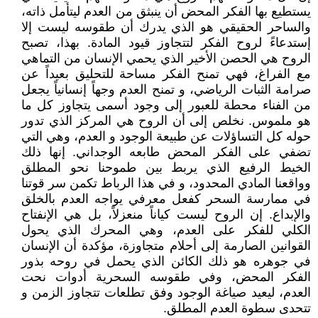
يستطيع بها الفكر المحض أن ينبثق من العدم ليتأمل ذاته،
والساحر الحقيقي هو الذي يدرك أن طقوسه ليست إلا
إستدعاءً لروح الفكر لتتجاوز قيود المادة. بهذا، تصبح
الروح هي الحصن الأخير الذي يحمي الإنسان من التماهي
مع الفراغ، فهي تمنح الفكر مساحة للتحليق بعيداً عن
صرامة الثبات الرياضي، و تمنح العدم وجهاً إنسانياً يجعل
من الفناء محطة للعبور إلى وجود أسمى يتجاوز كل ما
هو ملموس. نخلص إلى أن الروح هي المركز الذي تدور
حوله كل التساؤلات عن طبيعة الوجود و العدم، وهي التي
تضفي على الفكر المحض طابعه الوجداني. إنها ذلك
الخيط الرفيع الذي يربط بين طموحنا نحو المطلق
وواقعنا المادي المحدود، و في هذا الرباط تكمن سر قوتنا
في ممارسة السحر كفعل معرفي يواجه العدم بالخلق
والإبداع. إن الروح ليست كياناً منعزلاً، بل هي الإنفتاح
الكلي للفكر على العدم، وهي المحرك الذي يحول
القوانين الصارمة إلى أحلام متجاوزة، مؤكدة أن الإنسان
في جوهره هو ذلك الكائن الذي يحمل في روحه بذور
الفكر المحض، وفي طقوسه السحرية أدوات نحت
العدم، ليعيد صياغة الوجود وفق تطلعات تتجاوز الزمن و
تتحدى سطوة العدم المطلق.