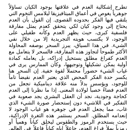
تطرح إشكالية العدم في علاقتها بوجود الكيان تساؤلاً
جوهرياً يغوص في أعماق الميتافيزيقا ليلامس التخوم التي
يلتقي فيها الفكر بحدوده القصوى. إن القول بأن العدم
يحتاج إلى وجود كيان لكي يتحقق كعدم يمثل مفارقة
فلسفية كبرى، حيث يظهر العدم وكأنه طفيلي على
الوجود، لا يكتسب هويته التجريدية إلا من خلال نفي
الشيء. في هذا السياق، يبرز السحر بوصفه المحاولة
الأكثر طموحاً لتجاوز هذه المفارقة، فالسحر لا يتعامل مع
العدم كفراغ مطلق يستحيل إدراكه، بل يعامله كمادة
أولية يمكن تشكيلها وتوجيهها، وكأن الممارس يرى في
غياب الشيء حضوراً محتملاً لقوة خفية. إن السحر هنا
يكسر حدة الفكر المحض الذي يعتبر العدم نقيضاً تاماً
للوجود، ويؤسس بدلاً منه علاقة ديناميكية تجعل من
العدم فضاءً خصباً لولادة المعنى. إذا ما نظرنا إلى العدم
كحاجة وجودية، نجد أن العقل البشري يجد صعوبة في
التفكير في اللاشيء دون إستحضار صورة الشيء الذي
غاب، مما يجعل العدم في جوهره هو غياب الوجود لا
إنعدامه المطلق. السحر يستثمر هذه الثغرة الإدراكية،
حيث يستخدم الرموز والطقوس ليخلق كياناً وهمياً أو
رمزياً يملأ فراغ العدم، جاعلاً إياه كياناً فاعلاً في العالم.