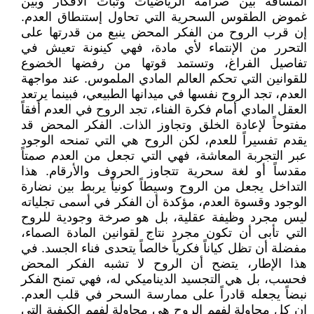
المسافة بين صرامة الرياضيات وثبات الأفكار وبين
غموض الطقوس السحرية التي تحاول إستنطاق العدم.
إن قرب الروح من الفكر المحض ينبع من قدرتها على
التحرر من الإنتماء لأي مادة، فهي كينونة تعيش في
تفاصيل الفراغ، وتستمد قوتها من رفضها الخضوع
للقوانين التي تحكم العالم المادي الملموس. عند مواجهة
العدم، تجد الروح نفسها في ميدانها الطبيعي، فبينما يرتعد
العقل المادي أمام فكرة الفناء، تجد الروح في العدم أفقاً
مفتوحاً لإعادة الخلق وتجاوز الذات. الفكر المحض قد
يقدم تفسيراً للعدم، لكن الروح هي التي تمنحه الوجود
عبر التجربة المعاشة، فهي التي تجعل من العدم صمتاً
مقدساً أو لغة سحرية تتجاوز الحروف والأرقام. هذا
التداخل يجعل من الروح وسيطاً كونياً يربط بين نضارة
الوجود وقسوة العدم، مؤكدة أن الفكر في أسمى تجلياته
ليس مجرد وظيفة عقلية، بل هو صرخة وجودية للروح
التي تأبى أن تكون مجرد نتاج لقوانين المادة الصماء،
مفضلة أن تظل كياناً فكرياً خالصاً يتحدى فناء الجسد. في
هذا الإطار، يتضح أن الروح لا تشبه الفكر المحض
فحسب، بل هي التجسيد الديناميكي له، فهي تمنح الفكر
نبضاً يجعله قادراً على ممارسة السحر في قلب العدم.
إن كل محاولة لفهم الروح هي محاولة لفهم الكيفية التي