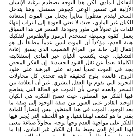
التفاعل المادي. لكن هذا التوجه يصطدم برغبة الإنسان
الأزلية في تفسير الوعي كجوهر مستقل، وهنا يتدخل
السحر ليقدم منظوراً مغايراً يجعل من الموت إستعادة
للكيان غير المادي، حيث لا تعني العودة إلى التراب إنتهاءً
للذات بل تحولاً في طور وجودها. السحر في هذا السياق
يعمل كقوة وسيطة تستخدم الرموز والطقوس لتفكيك
هيبة العدم، مؤكداً أن الموت ليس عدماً مطلقاً بل هو
إنتقال إلى حالة من الفراغ الخصيب الذي يسبق إعادة
التشكيل، حيث يكتسب الكيان غير المادي إستقلاليته
الكاملة بعيداً عن ثقل القيود الجسدية. إن الفكر المحض
يجد في الموت تحدياً لقدرته على البرهنة على خلود
الروح، فالعدم يلوح كحقيقة ثابتة تتحدى كل محاولات
التجريد التي يقوم بها العقل البشري. غير أن العلاقة بين
السحر والعدم توحي بأن الموت هو الحالة التي يتقاطع
فيها الفكر مع المطلق، حيث تصبح الفكرة هي الكيان
الوحيد القادر على العبور من ضفة الوجود إلى ضفة ما
بعد الوجود. الموت في هذا المنظور ليس إنتصاراً للمادة
بقدر ما هو كشف لهشاشتها، و هو اللحظة التي يُجبر فيها
الفكر على مواجهة العدم وجهاً لوجه، محاولاً صياغة معنى
لهذا الفراغ الذي يحيط بنا. إن الكيان غير المادي، إذا ما