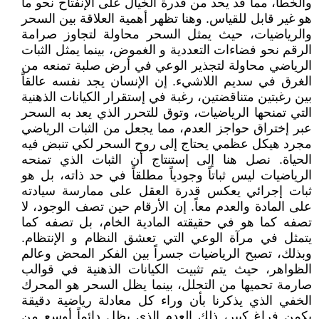
والخطأ، مما قد يحد من قدرة الخيال على الإنفتاح نحو ما
هو غير قابل للقياس. وهنا تظهر أهمية العلاقة بين السحر
والرياضيات، حيث يمثل السحر محاولة لتجاوز صرامة
الرقم نحو فضاءات التعددية و الغموض، بينما يمثل الثبات
الرياضي محاولة لتجذير الوعي في أرض صلبة تمنعه من
الغرق في سديم اللاشيء. إن الإنسان يجد نفسه عالقاً
بين رغبتين متناقضتين، رغبة في إستقرار الكيانات الذهنية
التي تمنحها الرياضيات، وتوق للتحرر الذي يعد به السحر
عبر إختراق حواجز العدم، مما يجعل من الثبات الرياضي
مجرد هيكل عظمي يحتاج إلى روح السحر لكي تنبض فيه
الحياة. نصل هنا إلى إستنتاج أن الثبات الذي تمنحه
الرياضيات ليس ثباتاً وجودياً مطلقاً في حد ذاته، بل هو
ثبات إجرائي يعكس قدرة العقل على ممارسة سيادته
على المادة والعدم معاً. إن الأرقام حين تصف الوجود، لا
تصفه كما هو في حقيقته المادية الخام، بل تصفه كما
يتمثل في مرآة الوعي التي تعشق النظام و الإنتظام.
وبذلك، تصبح الرياضيات جسراً بين الفكر المحض وعالم
الظواهر، حيث يتم تثبيت الكيانات الذهنية في قوالب
صارمة تحميها من التحلل، بينما يظل السحر هو المحرك
الخفي الذي يذكرنا بأن وراء كل معادلة رياضية دقيقة
يكمن فراغ كبير، ذلك العدم الذي يظل دائماً أوسع من