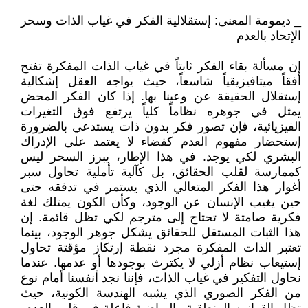
_ ديمومة المعنى: إستقلالية الفكر في غياب الذات وسحر
الإتحاد بالعدم
إن مسألة بقاء الفكر ثابتاً في غياب الذات المفكرة تفتح
أفقاً ميتافيزيقياً شاسعاً، حيث يواجه العقل إشكالية
إستقلال الحقيقة عن وعينا بها. إذا كان الفكر المحض
يمثل في جوهره نظاماً كلياً يرتفع فوق التغيرات
الفيزيائية، فإن تصور فكر بدون ذات يستدعي بالضرورة
إستحضار مفهوم العدم كفضاء لا يعتمد على الإدراك
البشري لكي يوجد. في هذا الإطار، يبرز السحر ليس
كممارسة لقلب الحقائق، بل كآلية تأملية تحاول سبر
أغوار هذا الفكر المتعالي الذي يستمر في تدفقه حتى
حين يغيب الإنسان عن الوجود، وكأن الكون يمتلك لغة
فكرية صامتة لا تحتاج إلى مترجم لكي تظل قائمة. إن
هذا الثبات المستقل للحقائق يشكل جوهر الوجود، بينما
تعتبر الذات المفكرة مجرد نقطة إرتكاز مؤقتة تحاول
إستيعاب نظام أزلي لا يكترث بوجودها أو عدمها. عندما
نحاول التفكير في غياب الذات، فإننا نجد أنفسنا أمام نوع
من الفكر الصوري الذي يشبه الهندسة الكونية، حيث