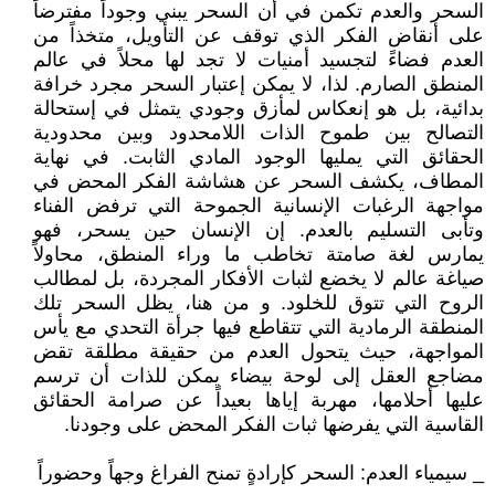
السحر والعدم تكمن في أن السحر يبني وجوداً مفترضاً
على أنقاض الفكر الذي توقف عن التأويل، متخذاً من
العدم فضاءً لتجسيد أمنيات لا تجد لها محلاً في عالم
المنطق الصارم. لذا، لا يمكن إعتبار السحر مجرد خرافة
بدائية، بل هو إنعكاس لمأزق وجودي يتمثل في إستحالة
التصالح بين طموح الذات اللامحدود وبين محدودية
الحقائق التي يمليها الوجود المادي الثابت. في نهاية
المطاف، يكشف السحر عن هشاشة الفكر المحض في
مواجهة الرغبات الإنسانية الجموحة التي ترفض الفناء
وتأبى التسليم بالعدم. إن الإنسان حين يسحر، فهو
يمارس لغة صامتة تخاطب ما وراء المنطق، محاولاً
صياغة عالم لا يخضع لثبات الأفكار المجردة، بل لمطالب
الروح التي تتوق للخلود. و من هنا، يظل السحر تلك
المنطقة الرمادية التي تتقاطع فيها جرأة التحدي مع يأس
المواجهة، حيث يتحول العدم من حقيقة مطلقة تقض
مضاجع العقل إلى لوحة بيضاء يمكن للذات أن ترسم
عليها أحلامها، مهربة إياها بعيداً عن صرامة الحقائق
القاسية التي يفرضها ثبات الفكر المحض على وجودنا.
_ سيمياء العدم: السحر كإرادةٍ تمنح الفراغ وجهاً وحضوراً