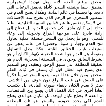
المحض يرفض العدم لأنه يمثل تهديداً لإستمرارية
المنطق، بينما يحتضنه السحر كأداة لتحقيق الرغبات التي
لا تجد لها تجسداً في عالم المادة. وهكذا، يصبح العدم في
المنظور السحري هو الرحم الذي تخرج منه الإحتمالات
التي لا يمكن تفسيرها عبر قوانين السببية التقليدية. إننا لا
نحتاج إلى كيان مادي لكي يتحقق العدم، بل نحتاج إلى
إرادة قادرة على مواجهة الفراغ وتحويله إلى وعاء
للمعنى، وهو ما يجعل من السحر فلسفة عملية تحاول
منح العدم وجهاً، و صوتاً، وحضوراً في عالم يعجز عن
إستيعاب غياب الحقائق الثابتة. هكذا يظل التساؤل
مفتوحاً، هل العدم هو النتيجة الحتمية لإنهيار الكيان أم هو
الشرط السابق لوجوده. في الفلسفة السحرية، العدم هو
الحقيقة المطلقة التي تسبق الوجود وتعقبه، وهو السديم
الذي يسبح فيه العقل قبل أن يستقر في ثبات الفكر
المحض. ومن خلال هذا الفهم، يغدو السحر تمريناً فكرياً
على العيش في قلب الفراغ دون خوف من التلاشي،
حيث لا يعدم الكيان بإنتفاء صورته المادية، بل يكتسب
أبعاداً أخرى في ذلك الفضاء الذي يجمع بين التناقضات.
إن العدم لا يحتاج لكيان ليوجد، بل الكيان هو الذي يحتاج
للعدم لكي يحدد حدوده، والسحر هو تلك المنطقة