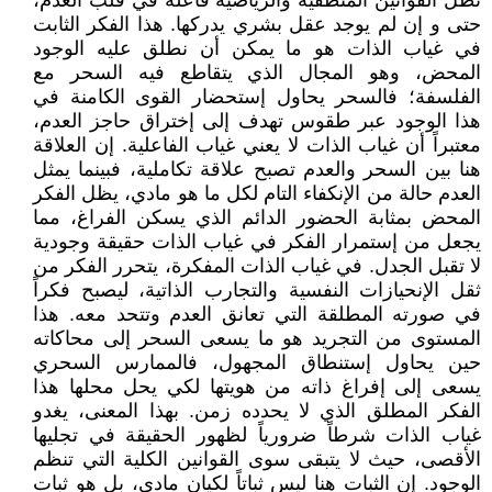
تظل القوانين المنطقية والرياضية فاعلة في قلب العدم،
حتى و إن لم يوجد عقل بشري يدركها. هذا الفكر الثابت
في غياب الذات هو ما يمكن أن نطلق عليه الوجود
المحض، وهو المجال الذي يتقاطع فيه السحر مع
الفلسفة؛ فالسحر يحاول إستحضار القوى الكامنة في
هذا الوجود عبر طقوس تهدف إلى إختراق حاجز العدم،
معتبراً أن غياب الذات لا يعني غياب الفاعلية. إن العلاقة
هنا بين السحر والعدم تصبح علاقة تكاملية، فبينما يمثل
العدم حالة من الإنكفاء التام لكل ما هو مادي، يظل الفكر
المحض بمثابة الحضور الدائم الذي يسكن الفراغ، مما
يجعل من إستمرار الفكر في غياب الذات حقيقة وجودية
لا تقبل الجدل. في غياب الذات المفكرة، يتحرر الفكر من
ثقل الإنحيازات النفسية والتجارب الذاتية، ليصبح فكراً
في صورته المطلقة التي تعانق العدم وتتحد معه. هذا
المستوى من التجريد هو ما يسعى السحر إلى محاكاته
حين يحاول إستنطاق المجهول، فالممارس السحري
يسعى إلى إفراغ ذاته من هويتها لكي يحل محلها هذا
الفكر المطلق الذي لا يحدده زمن. بهذا المعنى، يغدو
غياب الذات شرطاً ضرورياً لظهور الحقيقة في تجليها
الأقصى، حيث لا يتبقى سوى القوانين الكلية التي تنظم
الوجود. إن الثبات هنا ليس ثباتاً لكيان مادي، بل هو ثبات