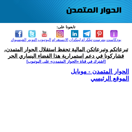
تابعونا على:
بودكاست
بنترست
تيلكرام
لينكدإن
الانستغرام
اليوتيوب
التويتر
الفيسبوك
تبرعاتكم وتبرعاتكن المالية تحفظ استقلال الحوار المتمدن،
فشاركونا في دعم استمرارية هذا الفضاء اليساري الحر
[اشترك في قناة ‫«الحوار المتمدن» على اليوتيوب]
الحوار المتمدن - موبايل
الموقع الرئيسي