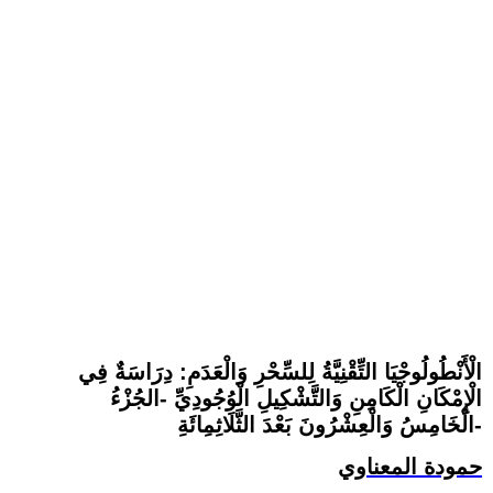
الْأَنْطُولُوجْيَا التِّقْنِيَّةُ لِلسِّحْرِ وَالْعَدَمِ: دِرَاسَةٌ فِي
الْإِمْكَانِ الْكَامِنِ وَالتَّشْكِيلِ الْوُجُودِيِّ -الجُزْءُ
الْخَامِسُ وَالْعِشْرُونَ بَعْدَ الثَّلَاثِمِائَةِ-
حمودة المعناوي