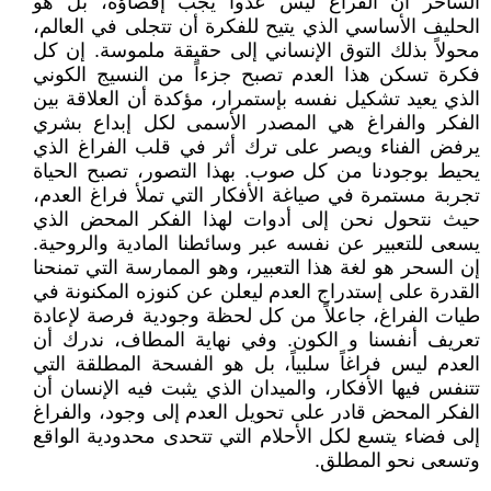
الساحر أن الفراغ ليس عدواً يجب إقصاؤه، بل هو
الحليف الأساسي الذي يتيح للفكرة أن تتجلى في العالم،
محولاً بذلك التوق الإنساني إلى حقيقة ملموسة. إن كل
فكرة تسكن هذا العدم تصبح جزءاً من النسيج الكوني
الذي يعيد تشكيل نفسه بإستمرار، مؤكدة أن العلاقة بين
الفكر والفراغ هي المصدر الأسمى لكل إبداع بشري
يرفض الفناء ويصر على ترك أثر في قلب الفراغ الذي
يحيط بوجودنا من كل صوب. بهذا التصور، تصبح الحياة
تجربة مستمرة في صياغة الأفكار التي تملأ فراغ العدم،
حيث نتحول نحن إلى أدوات لهذا الفكر المحض الذي
يسعى للتعبير عن نفسه عبر وسائطنا المادية والروحية.
إن السحر هو لغة هذا التعبير، وهو الممارسة التي تمنحنا
القدرة على إستدراج العدم ليعلن عن كنوزه المكنونة في
طيات الفراغ، جاعلاً من كل لحظة وجودية فرصة لإعادة
تعريف أنفسنا و الكون. وفي نهاية المطاف، ندرك أن
العدم ليس فراغاً سلبياً، بل هو الفسحة المطلقة التي
تتنفس فيها الأفكار، والميدان الذي يثبت فيه الإنسان أن
الفكر المحض قادر على تحويل العدم إلى وجود، والفراغ
إلى فضاء يتسع لكل الأحلام التي تتحدى محدودية الواقع
وتسعى نحو المطلق.