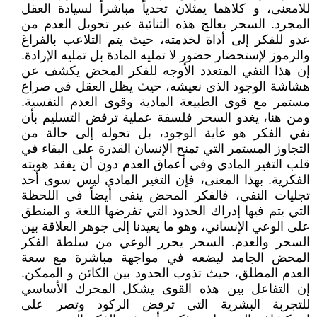
للامعنى، و كلاهما يمثلان تحدياً مباشراً لسيادة العقل
المجرد. السحر يعالج هذه الثنائية عبر تحويل العدم من
عدو للفكر إلى أداة لخدمته، حيث يتم التلاعب بالفراغ
والرموز لإستحضار حضور لا تمليه المادة بل تمليه الإرادة.
إن هذا النفي المتعدد الأوجه للفكر المحض يكشف عن
هشاشة الوجود الذي نعيشه، حيث يظل العقل في صراع
مستمر مع قوى الطبيعة المادية وقوى العدم النفسية.
ومن هنا، يغدو السحر فلسفة عملية ترفض التسليم بأن
نفي الفكر هو غاية الوجود، بل تحوله إلى حالة من
التجاوز المستمر التي تمنح الإنسان القدرة على البقاء في
قلب التغير المادي وفي أعماق العدم دون أن يفقد هويته
الفكرية. بهذا المعنى، فإن التغير المادي ليس سوى أحد
تجليات النفي، فالفكر المحض ينفى أيضاً في اللحظة
التي يتم فيها إدراك الحدود التي تفرضها اللغة و المنطق
على الوعي الإنساني، وهو ما يعيدنا إلى جوهر العلاقة بين
السحر والعدم. السحر يحرر الوعي من سلطة الفكر
المحض الجامد ليضعه في مواجهة مباشرة مع سعة
العدم المطلق، حيث تذوب الحدود بين الكائن و الممكن.
إن التفاعل بين هذه القوى يشكل المحرك الأساسي
للتجربة البشرية التي ترفض الركود وتصر على