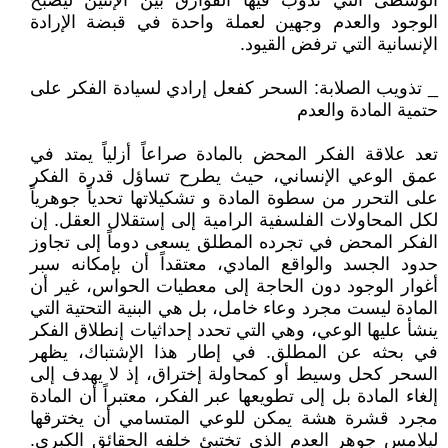
الوسطى التي تذوب فيها الفوارق بين الإثنين ليصبح
الوجود والعدم وجهين لعملة واحدة في قبضة الإرادة
الإنسانية التي ترفض القيود.
_ تذويب الصلابة: السحر كفعل إرادي لسيادة الفكر على
حتمية المادة والعدم
تعد علاقة الفكر المحض بالمادة صراعاً أزلياً يمتد في
عمق الوعي الإنساني، حيث يطرح تساؤل قدرة الفكر
على التحرر من سطوة المادة و تشكيلاتها تحدياً جوهرياً
لكل المحاولات الفلسفية الرامية إلى إستقلال العقل. إن
الفكر المحض في تجرده المطلق يسعى دوماً إلى تجاوز
حدود الجسد والواقع المادي، معتقداً أن بإمكانه سبر
أغوار الوجود دون الحاجة إلى معطيات الحواس، غير أن
المادة ليست مجرد وعاء خامل، بل هي البنية التحتية التي
ينشأ عليها الوعي، وهي التي تحدد إحداثيات إنطلاق الفكر
في بحثه عن المطلق. في إطار هذا الإشتباك، يظهر
السحر كحل وسيط أو كمحاولة إختراق، إذ لا يهدف إلى
إلغاء المادة بل إلى تطويعها عبر الفكر، معتبراً أن المادة
مجرد قشرة هشة يمكن للوعي المتسامي أن يخترقها
ليلامس جوهر العدم الذي تختبئ خلفه الحقائق الكبرى.