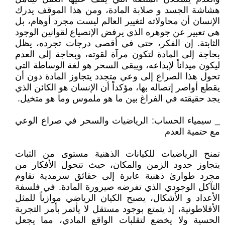
هشاشة الجسد و صلابة المادة، ومن هذا الموقف يدرك
الإنسان أن محاولاته لتغيير العالم ليست مجرد أوهام، بل
هي تعبير عن جوهره الذي يرفض الإنصياع لقوانين الوجود
الثابتة. إن الفكر، حتى في أقصى درجات تجرده، يظل
بحاجة إلى المادة لتكون مرآة لقوته، وبحاجة إلى العدم
ليكون ميداناً لإبداعه، ويبقى السحر هو لغة الوساطة التي
تحول هذا الصراع إلى وعي متجدد يتجاوز المادة دون أن
يقطع أواصر إتصاله بها، مؤكداً أن الإنسان هو الكائن الذي
يجد حقيقته في الفراغ بين ما هو ملموس وما هو متخيل.
_ سيمياء الحساب: الرياضيات والسحر في صراع الوعي
مع حتمية العدم
تمنح الرياضيات للكيانات الذهنية مستوى من الثبات
يتجاوز حدود الزمن والمكان، حيث تتحول الأفكار من
مجرد طوارئ ذهنية عابرة إلى حقائق سرمدية تقاوم
التآكل الوجودي الذي تفرضه صيرورة المادة. في فلسفة
الأعداد و الأشكال، يصبح الكيان الرياضي موازياً للمثل
الأفلاطونية، إذ يتمتع بوجود مستقل لا يأتمر بأمر التجربة
الحسية ولا يخضع لتقلبات الواقع المادي، مما يجعل