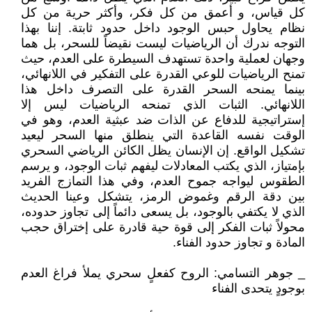
كل قياس، و أعمق من كل فكر، وأكثر حرية من كل
نظام يحاول حبس الوجود داخل حدود ثابتة. إننا بهذا
التوجه ندرك أن الرياضيات ليست نقيضاً للسحر، بل هما
وجهان لعملية واحدة تستهدف السيطرة على العدم، حيث
تمنح الرياضيات للوعي القدرة على التفكير في اللانهائي،
بينما يمنحه السحر القدرة على التصرف داخل هذا
اللانهائي. الثبات الذي تمنحه الرياضيات ليس إلا
إستراتيجية للدفاع عن الذات ضد عبثية العدم، وهو في
الوقت نفسه القاعدة التي ينطلق منها السحر ليعيد
تشكيل الواقع. إن الإنسان يظل الكائن الرياضي السحري
بإمتياز، الذي يكتب المعادلات ليفهم ثبات الوجود، و يرسم
الطقوس ليواجه جموح العدم، وفي هذا التمازج الفريد
بين دقة الرقم وغموض الرمز، يتشكل وعينا الحديث
الذي لا يكتفي بالوجود، بل يسعى دائماً إلى تجاوز حدوده،
محولاً ثبات الفكر إلى قوة حية قادرة على إختراق حجب
المادة و تجاوز حدود الفناء.
_ جوهر التسامي: الروح كفعلٍ سحري يملأ فراغ العدم
بوجودٍ يتحدى الفناء