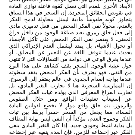
الأبعاد الأخرى للعدم التي تعمل كقوة فاعلة توازي المادة
في تقويض الحقائق المجردة. إن السحر في هذا السياق
يتجاوز كونه طقوساً مادية ليمثل محاولة لدمج الفكر
بالعدم، محولاً نفي الفكر المحض من فعل تدميري مادي
إلى فعل خلق رمزي يعيد صياغة الوجود من داخل فراغ
المعنى. لا يقتصر نفي الفكر المحض على تآكل الأجساد
أو تحول الأشياء، بل يمتد ليشمل العدم الإدراكي الذي
يحدث عندما تتوقف اللغة عن التعبير عن المطلق، أو
عندما يغرق الوعي في دوامة من التساؤلات التي لا تنتهي
حول عبثية الوجود. السحر يقف كشاهد على هذا النوع
من النفي، فهو يعترف بأن الفكر المحض يفقد سطوته
عندما يواجه إنعدام الجدوى في عالم يفتقر إلى الرسوخ.
إن الممارسة السحرية هنا لا تحارب التغير المادي، بل
تحارب الفراغ المعرفي الذي يولده غياب الفكر المحض
عن إستيعاب تعقيدات الواقع. ومن خلال الطقوس
والرموز، يتم خلق واقع موازٍ لا يخضع لقوانين المادة
الصماء، مما يجعل من السحر جسراً يربط بين ثبات
الفكر وجموح العدم، مؤكداً أن النفي ليس نهاية المطاف
بل بداية لنمط وجودي جديد. إذا كان التغير المادي ينفي
الفكر عبر إخضاعه للزمن، فإن العدم ينفيه عبر إخضاعه