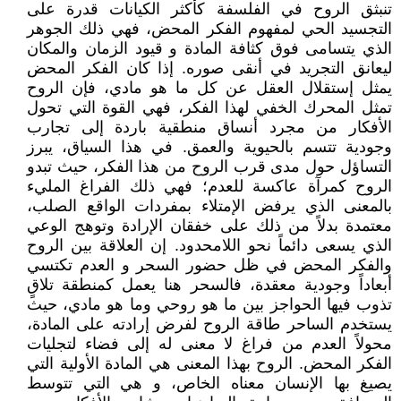
تنبثق الروح في الفلسفة كأكثر الكيانات قدرة على
التجسيد الحي لمفهوم الفكر المحض، فهي ذلك الجوهر
الذي يتسامى فوق كثافة المادة و قيود الزمان والمكان
ليعانق التجريد في أنقى صوره. إذا كان الفكر المحض
يمثل إستقلال العقل عن كل ما هو مادي، فإن الروح
تمثل المحرك الخفي لهذا الفكر، فهي القوة التي تحول
الأفكار من مجرد أنساق منطقية باردة إلى تجارب
وجودية تتسم بالحيوية والعمق. في هذا السياق، يبرز
التساؤل حول مدى قرب الروح من هذا الفكر، حيث تبدو
الروح كمرآة عاكسة للعدم؛ فهي ذلك الفراغ المليء
بالمعنى الذي يرفض الإمتلاء بمفردات الواقع الصلب،
معتمدة بدلاً من ذلك على خفقان الإرادة وتوهج الوعي
الذي يسعى دائماً نحو اللامحدود. إن العلاقة بين الروح
والفكر المحض في ظل حضور السحر و العدم تكتسي
أبعاداً وجودية معقدة، فالسحر هنا يعمل كمنطقة تلاقٍ
تذوب فيها الحواجز بين ما هو روحي وما هو مادي، حيث
يستخدم الساحر طاقة الروح لفرض إرادته على المادة،
محولاً العدم من فراغ لا معنى له إلى فضاء لتجليات
الفكر المحض. الروح بهذا المعنى هي المادة الأولية التي
يصيغ بها الإنسان معناه الخاص، و هي التي تتوسط