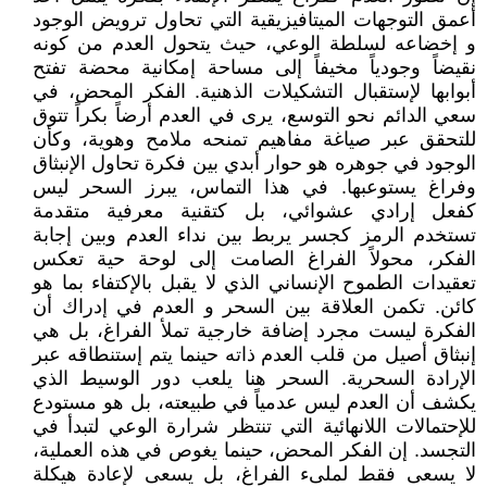
أعمق التوجهات الميتافيزيقية التي تحاول ترويض الوجود
و إخضاعه لسلطة الوعي، حيث يتحول العدم من كونه
نقيضاً وجودياً مخيفاً إلى مساحة إمكانية محضة تفتح
أبوابها لإستقبال التشكيلات الذهنية. الفكر المحض، في
سعي الدائم نحو التوسع، يرى في العدم أرضاً بكراً تتوق
للتحقق عبر صياغة مفاهيم تمنحه ملامح وهوية، وكأن
الوجود في جوهره هو حوار أبدي بين فكرة تحاول الإنبثاق
وفراغ يستوعبها. في هذا التماس، يبرز السحر ليس
كفعل إرادي عشوائي، بل كتقنية معرفية متقدمة
تستخدم الرمز كجسر يربط بين نداء العدم وبين إجابة
الفكر، محولاً الفراغ الصامت إلى لوحة حية تعكس
تعقيدات الطموح الإنساني الذي لا يقبل بالإكتفاء بما هو
كائن. تكمن العلاقة بين السحر و العدم في إدراك أن
الفكرة ليست مجرد إضافة خارجية تملأ الفراغ، بل هي
إنبثاق أصيل من قلب العدم ذاته حينما يتم إستنطاقه عبر
الإرادة السحرية. السحر هنا يلعب دور الوسيط الذي
يكشف أن العدم ليس عدمياً في طبيعته، بل هو مستودع
للإحتمالات اللانهائية التي تنتظر شرارة الوعي لتبدأ في
التجسد. إن الفكر المحض، حينما يغوص في هذه العملية،
لا يسعى فقط لملىء الفراغ، بل يسعى لإعادة هيكلة