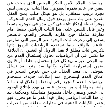
الرياضيات الملاذ الآمن للفكر المحض الذي يبحث عن
اليقين في عالم يغمره الغموض. هذا الثبات الرياضي ليس
مجرد ترتيب منطقي، بل هو هيكل صلب يمنح العقل
القدرة على بناء نسق يرتفع فوق رمال العدم المتحركة،
موفراً نقطة إرتكاز ثابتة في كون يبدو في جوهره متميعاً
وغير قابل للقبض عليه. هذا الثبات الرياضي يضعنا أمام
مفارقة مذهلة حين نقارنه بالسحر والعدم، فالسحر
يسعى إلى زعزعة ثبات الوجود عبر الرموز التي تمارس
التلاعب بالواقع، بينما تستخدم الرياضيات الرموز ذاتها
لتكريس ثبات مطلق لا يقبل التأويل أو التغيير. إن العلاقة
هنا تكمن في أن الرياضيات تحاول إستئصال العدم من
بنية الوعي عبر ملىء كل فراغ محتمل بمعادلة أو قانون
يضمن إستمرارية الفكر، وكأنها سد منيع ضد تسلل
الفوضى إلى معبد العقل. في حين يغوص السحر في
أعماق العدم ليستخرج منه إمكانات جديدة، تستخدم
الرياضيات العدم كمجرد رقم أو نقطة إنطلاق لبناء ما لا
نهاية، محولةً إياه من وحش فلسفي يهدد بإبتلاع الوجود
إلى عنصر وظيفي داخل منظومة متماسكة ومحكمة. بيد
أن هذا الثبات الرياضي يظل قيداً بقدر ما هو تحرر، فهو
يحصر الكيانات الذهنية في مدارات مغلقة من الصواب