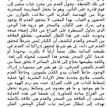
في تلك اللحظة، يتحول العدم من مجرد غياب سلبي إلى
قوة قادرة على التأثير، وهو ما يجعل الممارسة السحرية
نوعاً من الهندسة الفكرية التي تتلاعب بالتوازن بين
الحضور و الغياب. بهذا المعنى، لا يتحقق العدم إلا بوجود
وعي يدرك نفي الكيان، والسحر هو ذروة هذا الوعي
الذي يحاول السيطرة على الفراغ من خلال إضفاء صبغة
وجودية عليه. في هذا الإطار الفلسفي، تتقاطع العلاقة
بين السحر والعدم لتكشف أن الكيان ليس شرطاً لتحقق
العدم في ذاته، بل هو شرط لتحقق إدراكنا له. العدم في
طبيعته البدائية يظل صمتاً أزلياً لا يكترث بوجودنا أو
عدمنا، لكن السحر يقتحم هذا الصمت ليحوله إلى لغة،
واللغة بطبيعتها تحتاج إلى فاعل. الساحر لا يخلق شيئاً من
العدم بالمعنى الحرفي، بل هو يغير في مستويات إدراك
الوجود، جاعلاً الغياب يبدو ككيان ملموس، وجاعلاً العدم
يكتسب ملامح محددة بفعل الإرادة البشرية. إنها عملية
إسقاط للذات في قلب الفراغ، حيث يتم ردم الهوة بين
ما هو موجود و ما هو معدوم عبر وسائط رمزية تجعل
من الفراغ ساحة للمناورة. إن تعمقنا في هذه الجدلية
يكشف أن العلاقة بين السحر والعدم هي علاقة تكاملية
تهدف إلى إبطال صرامة ثبات الفكر المحض. الفكر