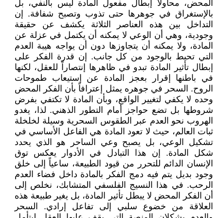
المحض، محاولاً إبطال مفعول المادة ليس بالنفي، بل
بالإستغراق في جوهرها حتى تذوب وتصبح شفافة. إن
التداخل بين هذه العناصر الثلاثة يكشف عن حقيقة
وجودية، وهي أن الوعي لا يمكنه أن يكتمل في عزلة عن
المادة، ولا يمكنه أن يتجاوزها دون أن يواجه هيبة العدم
التي تحيط بالوجود من كل جانب. إن قدرة الفكر على
إبطال تأثير المادة تبدو في ظاهرها إنتصاراً للعقل، لكنها
في باطنها إقرار بعجز المادة عن إستيعاب طموحات
الروح. السحر في جوهره يمثل إعترافاً بأن الفكر المحض
وحده لا يكفي لتغيير الواقع، وبأن المادة لا تكتفي بفرض
شروطها بل تضع حواجز أمام التطور الذهني. لذا، يغدو
الهروب نحو العدم عبر الطقوس السحرية وسيلة لخلخلة
ثبات العالم، حيث لا تعود المادة هي الفاعل الأساسي في
تشكيل الوعي، بل يصبح وعي الساحر هو الذي يحدد
شكل المادة. إن هذا التبادل في الأدوار يعكس توق
الإنسان الدائم للتحرر من قيود الطبيعة، ساعياً إلى خلق
وجود بديل يتم فيه دمج الفكر بالمادة داخل فضاء العدم
الرحب. في هذا النسيج الفلسفي المتشابك، نخلص إلى
أن الفكر المحض لا يبطل تأثير المادة، بل يغير طبيعة هذه
العلاقة من خضوع سلبي إلى تفاعل إرادي. السحر
والعدم يشكلان المنصة التي يقف عليها العقل ليتأمل