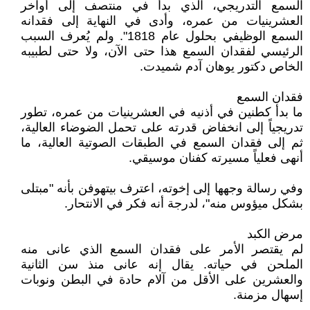
السمع التدريجي، الذي بدأ في منتصف إلى أواخر
العشرينيات من عمره، وأدى في النهاية إلى فقدانه
السمع الوظيفي بحلول عام 1818". ولم يُعرف السبب
الرئيسي لفقدان السمع هذا حتى الآن، ولا حتى لطبيبه
الخاص دكتور يوهان آدم شميدت.
فقدان السمع
ما بدأ كطنين في أذنيه في العشرينيات من عمره، تطور
تدريجياً إلى انخفاض قدرته على تحمل الضوضاء العالية،
ثم إلى فقدان السمع في الطبقات الصوتية العالية، ما
أنهى فعلياً مسيرته كفنان موسيقي.
وفي رسالة وجهها إلى إخوته، اعترف بيتهوفن بأنه "مبتلى
بشكل ميؤوس منه"، لدرجة أنه فكر في الانتحار.
مرض الكبد
لم يقتصر الأمر على فقدان السمع الذي عانى منه
الملحن في حياته. يقال إنه عانى منذ سن الثانية
والعشرين على الأقل من آلام حادة في البطن ونوبات
إسهال مزمنة.