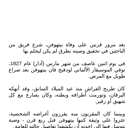
بعد مرور قرنين على وفاة بيتهوفن، شرع فريق من
الباحثين في تحقيق وصيته بطرق لم يكن ليحلم بها
في يوم اثنين عاصف من شهر مارس (آذار) عام 1827،
توفي الموسيقار الألماني لودفيج فان بيتهوفن بعد صراع
طويل مع المرض.
كان طريح الفراش منذ عيد الميلاد السابق، وقد أنهكه
اليرقان، وتورمت أطرافه وبطنه، وكان يصارع مع كل
شهيق أو زفير.
وبينما كان المقربون منه يفرزون أغراضه الشخصية،
عثروا على وثيقة كتبها بيتهوفن قبل ربع قرن - وصية
يتوسل فيها إلى إخوته أن يكشفوا تفاصيل حالته للعامة.