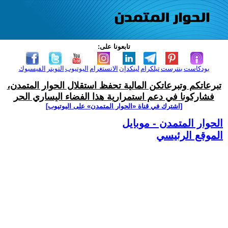
تابعونا على:
بودكاست
بنترست
تيلكرام
لينكدإن
الانستغرام
اليوتيوب
التويتر
الفيسبوك
تبرعاتكم وتبرعاتكن المالية تحفظ استقلال الحوار المتمدن،
فشاركونا في دعم استمرارية هذا الفضاء اليساري الحر
[اشترك في قناة ‫«الحوار المتمدن» على اليوتيوب]
الحوار المتمدن - موبايل
الموقع الرئيسي