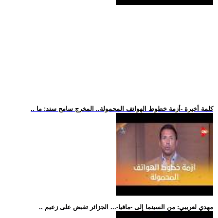
.. كلمة أخيرة -أزمة خطوط الهواتف المحمولة.. المخرج سامح سند: ما
.. مهدي لعريبي: من السينما إلى -مافيا-... الجزائر تقبض على زعيم