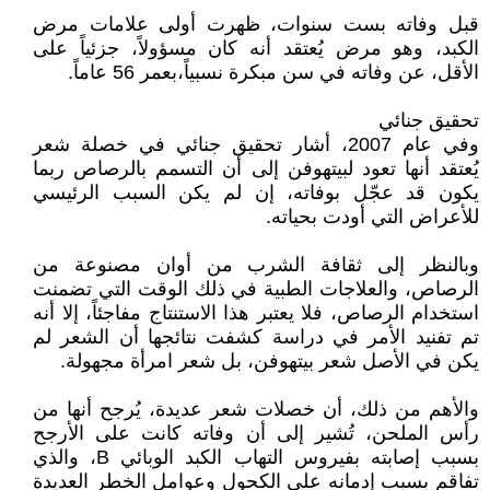
قبل وفاته بست سنوات، ظهرت أولى علامات مرض
الكبد، وهو مرض يُعتقد أنه كان مسؤولاً، جزئياً على
الأقل، عن وفاته في سن مبكرة نسبياً،بعمر 56 عاماً.
تحقيق جنائي
وفي عام 2007، أشار تحقيق جنائي في خصلة شعر
يُعتقد أنها تعود لبيتهوفن إلى أن التسمم بالرصاص ربما
يكون قد عجّل بوفاته، إن لم يكن السبب الرئيسي
للأعراض التي أودت بحياته.
وبالنظر إلى ثقافة الشرب من أوان مصنوعة من
الرصاص، والعلاجات الطبية في ذلك الوقت التي تضمنت
استخدام الرصاص، فلا يعتبر هذا الاستنتاج مفاجئاً، إلا أنه
تم تفنيد الأمر في دراسة كشفت نتائجها أن الشعر لم
يكن في الأصل شعر بيتهوفن، بل شعر امرأة مجهولة.
والأهم من ذلك، أن خصلات شعر عديدة، يُرجح أنها من
رأس الملحن، تُشير إلى أن وفاته كانت على الأرجح
بسبب إصابته بفيروس التهاب الكبد الوبائي B، والذي
تفاقم بسبب إدمانه على الكحول وعوامل الخطر العديدة