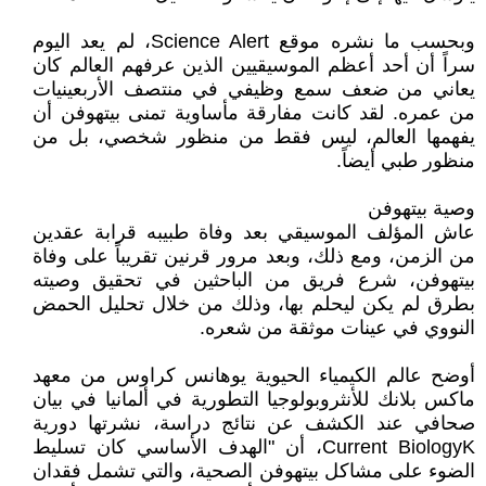
وبحسب ما نشره موقع Science Alert، لم يعد اليوم
سراً أن أحد أعظم الموسيقيين الذين عرفهم العالم كان
يعاني من ضعف سمع وظيفي في منتصف الأربعينيات
من عمره. لقد كانت مفارقة مأساوية تمنى بيتهوفن أن
يفهمها العالم، ليس فقط من منظور شخصي، بل من
منظور طبي أيضاً.
وصية بيتهوفن
عاش المؤلف الموسيقي بعد وفاة طبيبه قرابة عقدين
من الزمن، ومع ذلك، وبعد مرور قرنين تقريباً على وفاة
بيتهوفن، شرع فريق من الباحثين في تحقيق وصيته
بطرق لم يكن ليحلم بها، وذلك من خلال تحليل الحمض
النووي في عينات موثقة من شعره.
أوضح عالم الكيمياء الحيوية يوهانس كراوس من معهد
ماكس بلانك للأنثروبولوجيا التطورية في ألمانيا في بيان
صحافي عند الكشف عن نتائج دراسة، نشرتها دورية
Current BiologyK، أن "الهدف الأساسي كان تسليط
الضوء على مشاكل بيتهوفن الصحية، والتي تشمل فقدان