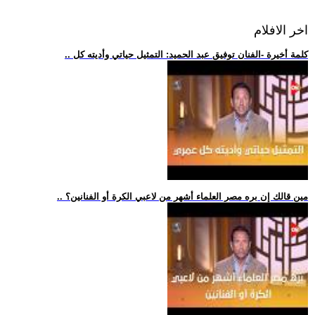
اخر الافلام
.. كلمة أخيرة -الفنان توفيق عبد الحميد: التمثيل حياتي وأديته كل
.. مين قالك إن بره مصر العلماء أشهر من لاعبي الكرة أو الفنانين؟