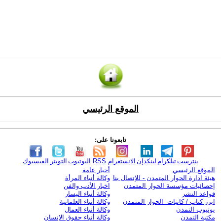
الموقع الرئيسي
تابعونا على:
بنترست
تيلكرام
لينكدإن
الانستغرام
RSS
اليوتيوب
التويتر
الفيسبوك
الموقع الرئيسي
أخبار عامة
هيئة ادارة الحوار المتمدن - للإتصال بنا
وكالة أنباء المرأة
إحصائيات مؤسسة الحوار المتمدن
اخبار الأدب والفن
قواعد النشر
وكالة أنباء اليسار
ابرز كتاب / كاتبات الحوار المتمدن
وكالة أنباء العلمانية
يوتيوب التمدن
وكالة أنباء العمال
مكتبة التمدن
وكالة أنباء حقوق الإنسان