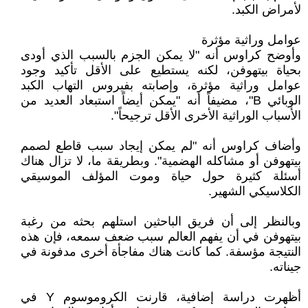
لأمراض الكبد.
عوامل وراثية مؤثرة
وأوضح كراوس أنه "لا يمكن الجزم بالسبب الذي أودى
بحياة بيتهوفن، لكنه يستطيع على الأقل تأكيد وجود
عوامل وراثية مؤثرة، وإصابته بفيروس التهاب الكبد
الوبائي B"، مضيفاً أنه "يمكن أيضاً استبعاد العديد من
الأسباب الوراثية الأخرى الأقل ترجيحاً".
وأضاف كراوس أنه "لم يمكن إيجاد سبب قاطع لصمم
بيتهوفن أو مشاكله الهضمية". وبطريقة ما، لا تزال هناك
أسئلة كثيرة حول حياة وموت المؤلف الموسيقي
الكلاسيكي الشهير.
وبالنظر إلى أن فريق الباحثين استلهم بحثه من رغبة
بيتهوفن في أن يفهم العالم سبب ضعف سمعه، فإن هذه
النتيجة مؤسفة. كما كانت هناك مفاجأة أخرى مدفونة في
جيناته.
أظهرت دراسة إضافية، قارنت الكروموسوم Y في