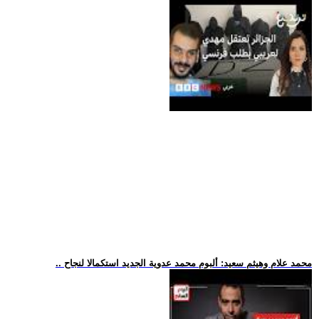
.. محمد علام وهيثم سعيد: ألبوم محمد عدوية الجديد استكمالا لنجاح