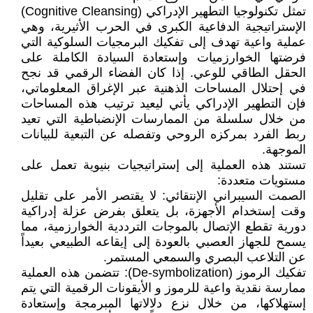
تمثل تكنولوجيا التطهير الإدراكي (Cognitive Cleansing)
الإستراتيجية الدفاعية الكبرى في الحرب الأثيرية، وهي
عملية واعية تهدف إلى تفكيك البرمجيات السلوكية التي
فرضتها الخوارزميات وإستعادة السيادة الكاملة على
الحقل الطاقي للوعي. إذا كان الفضاء الرقمي قد نجح
في إحتلال المساحات الذهنية عبر الإغراق المعلوماتي،
فإن التطهير الإدراكي يأتي ليعيد ترتيب هذه المساحات
من خلال سلسلة من الممارسات الإنضباطية التي تعيد
ربط الفرد بمركزه الروحي وتفصله عن التبعية للبيانات
الموجهة.
تستند هذه العملية إلى إستراتيجيات بنيوية تعمل على
مستويات متعددة:
الصمت السيبراني الإنتقائي: لا يقتصر الأمر على تقليل
وقت إستخدام الأجهزة، بل يتعلق بفرض عزلة إدراكية
دورية تقطع الإتصال بالموجات الترددية الخوارزمية، مما
يسمح للجهاز العصبي بالعودة إلى إيقاعه الطبيعي بعيداً
عن التلاعب البصري والسمعي المستمر.
تفكيك الرموز (De-symbolization): تتضمن هذه العملية
ممارسة نقدية واعية للرموز و الأيقونات الرقمية التي يتم
إستهلاكها، من خلال نزع دلالاتها المبرمجة وإستعادة