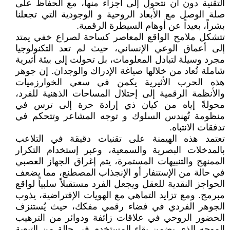
التقنية دون أن نتحول إلى أجزاء منها، مع الحفاظ على
صلة الوصل مع الأبعاد الروحية و الوجودية التي تجعلنا
بشراً، بعيداً عن أوهام السيطرة الرقمية.
تتشكل ملامح الواقع المعاصر كساحة لصراع خفي يمتد
إلى أعماق الوعي الإنساني، حيث لم تعد التكنولوجيا
مجرد وسيلة لتبادل المعلومات، بل تحولت إلى بيئة أثيرية
شاملة تُعاد من خلالها صياغة الإدراك والوجدان. إن جوهر
هذه الحرب الأثيرية يكمن في سعي الخوارزميات
والأنظمة الرقمية إلى إحتلال المساحات الذهنية للفرد،
محولةً إياه من كيان ذي إرادة حرة إلى ترس في
منظومة تُهندس السلوك و توجه المشاعر وتتحكم في
تدفقات الانتباه.
تعتمد هذه الهيمنة على تقنيات دقيقة في التلاعب
بالمدخلات البصرية والسمعية، وعبر إستخدام التكرار
الممنهج والتنبيهات المستمرة، يتم إغراق الجهاز العصبي
في حالة من الإستنفار أو الإنجذاب المصطنع، مما يضعف
الحواجز النقدية للعقل ويجعل الفرد مستقبلاً سلبياً لواقع
مبرمج. ومع تزايد التماهي مع الهويات الإفتراضية، يذوب
الجوهر الفردي في فضاء رقمي مفكك، حيث يُستنزف
الحضور الروحي في علاقات زائفة ودوائر من الترهيب
الموجه الذي يضمن بقاء المستخدم في حالة من التبعية