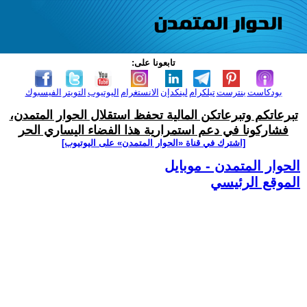
تابعونا على:
بودكاست
بنترست
تيلكرام
لينكدإن
الانستغرام
اليوتيوب
التويتر
الفيسبوك
تبرعاتكم وتبرعاتكن المالية تحفظ استقلال الحوار المتمدن،
فشاركونا في دعم استمرارية هذا الفضاء اليساري الحر
[اشترك في قناة ‫«الحوار المتمدن» على اليوتيوب]
الحوار المتمدن - موبايل
الموقع الرئيسي