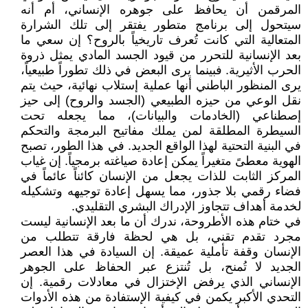
المرقمن أن يحافظ على جوهره الإنساني، أم أنه
سيتحول إلى برنامج متطور يفتقر إلى تلك الشرارة
المتعالية التي كانت تُعرف تاريخياً بالروح؟ إن سعي ما
بعد الإنسانية للتحرر من قيود الجسد المادي يمثل ذروة
الحرب الأثيرية. فبينما يرى البعض في ذلك تطوراً طبيعياً،
يرى المنظور الباطني أنها عملية إستلاب نهائية، حيث يتم
نقل الوعي من حيزه الطبيعي (الجسد والروح) إلى حيز
إصطناعي (الخادمات والبيانات)، مما يجعله تحت
السيطرة المطلقة لمن يملك مفاتيح البرمجة والتحكم
في البنية التحتية لهذا الواقع الجديد. في هذا الطور، تصبح
الهوية معطىً متغيراً يمكن إعادة صياغته برمجياً. إن غياب
المركز الثابت للذات يجعل من الإنسان كائناً عائماً في
فضاء رقمي بلا جذور، مما يسهل إعادة توجيهه وتشكيله
لخدمة أهداف تتجاوز الإدراك البشري التقليدي.
في ختام هذه الأطروحة، ندرك أن ما بعد الإنسانية ليست
مجرد تقدم تقني، بل هي لحظة فارقة تتطلب من
الإنسان وقفة تأملية عميقة. إن السيادة في هذا العصر
الجديد لا تُمنح، بل تُنتزع عبر الحفاظ على الجوهر
الإنساني الذي يرفض الإختزال في معادلات رقمية. إن
التحدي الأكبر يكمن في كيفية الإستفادة من هذه الأدوات