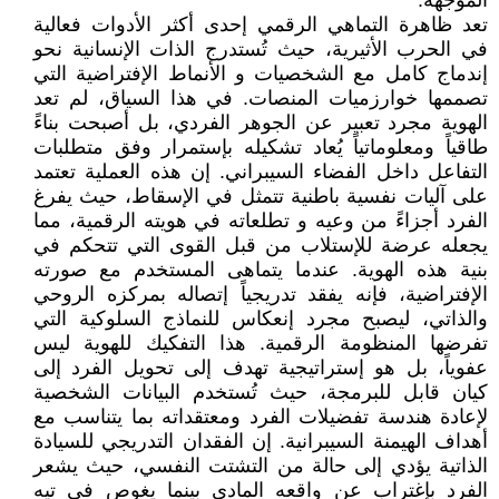
الموجهة.
تعد ظاهرة التماهي الرقمي إحدى أكثر الأدوات فعالية
في الحرب الأثيرية، حيث تُستدرج الذات الإنسانية نحو
إندماج كامل مع الشخصيات و الأنماط الإفتراضية التي
تصممها خوارزميات المنصات. في هذا السياق، لم تعد
الهوية مجرد تعبير عن الجوهر الفردي، بل أصبحت بناءً
طاقياً ومعلوماتياً يُعاد تشكيله بإستمرار وفق متطلبات
التفاعل داخل الفضاء السيبراني. إن هذه العملية تعتمد
على آليات نفسية باطنية تتمثل في الإسقاط، حيث يفرغ
الفرد أجزاءً من وعيه و تطلعاته في هويته الرقمية، مما
يجعله عرضة للإستلاب من قبل القوى التي تتحكم في
بنية هذه الهوية. عندما يتماهى المستخدم مع صورته
الإفتراضية، فإنه يفقد تدريجياً إتصاله بمركزه الروحي
والذاتي، ليصبح مجرد إنعكاس للنماذج السلوكية التي
تفرضها المنظومة الرقمية. هذا التفكيك للهوية ليس
عفوياً، بل هو إستراتيجية تهدف إلى تحويل الفرد إلى
كيان قابل للبرمجة، حيث تُستخدم البيانات الشخصية
لإعادة هندسة تفضيلات الفرد ومعتقداته بما يتناسب مع
أهداف الهيمنة السيبرانية. إن الفقدان التدريجي للسيادة
الذاتية يؤدي إلى حالة من التشتت النفسي، حيث يشعر
الفرد بإغتراب عن واقعه المادي بينما يغوص في تيه