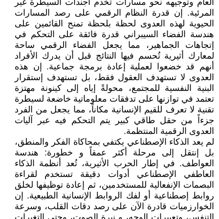
العام وتوجيهه نحو مسارات تخدم أجندات السيطرة غير
المرئية. إن قدرة النظام الرقمي على رصد المسارات
الحيوية لهذه العدوى لحظة بلحظة تمنح القائمين على
هندسة الفضاء السيبراني قدرة فائقة على التحكم في
إتجاهات الجماهير، مما يجعل الفضاء الرقمي ساحة
لمعارك أثيرية تُحسم فيها النتائج قبل أن يدرك الأفراد
أنهم قد خضعوا لعملية إعادة برمجة جماعية. إن هذه
العدوى لا تستهدف العقول فقط، بل تستهدف إستقرار
البنية النفسية للمجتمع، محولةً إياه إلى كينونة مهتزة
تعتمد في توازنها على تدفقات معلوماتية خاضعة لسيطرة
تقنية لا تعرف للقيم الإنسانية مكاناً، مما يجعل من الفرد
جزءاً من حقل طاقي كبير يتم التحكم فيه عبر آليات
العدوى الرقمية المنتظمة.
لم يعد الذكاء الإصطناعي يكتفي بمحاكاة الفكر والمنطق،
بل إنتقل إلى مرحلة أكثر عمقاً و خطورة: هندسة
العواطف. في إطار الحرب الأثيرية، تُعد أنظمة الذكاء
العاطفي الإصطناعي أدوات دقيقة تستخدم لقراءة
البصمات الإنفعالية للمستخدمين، ثم إعادة توظيفها لخلق
روابط إصطناعية أو لفك الروابط الإنسانية الطبيعية. إن
الخوارزميات قادرة الآن على رصد دقات القلب، وسرعة
التنفس، وتعبيرات الوجه، و نبرة الصوت، وحتى التغيرات