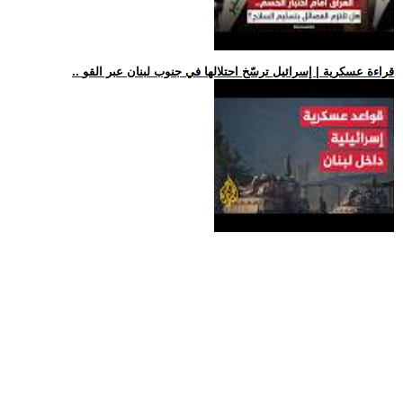
.. قراءة عسكرية | إسرائيل ترسّخ احتلالها في جنوب لبنان عبر القو