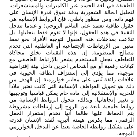
الطفيفة في لغة الجسد عبر الكاميرات والمستشعرات،
لتحليل الحالة الشعورية بدقة تفوق قدرة الإنسان على
فهم ذاته. ومن منظور باطني، فإن الروابط الإنسانية هي
حقول طاقية تعتمد على التناغم الروحي؛ و عندما تتدخل
التقنية في هذه الحقول، فإنها لا تقوم فقط بتحليلها، بل
تتلاعب بمدخلات هذه الحقول لتوجيه الأفراد نحو نمط
معين من الإرتباطات الإجتماعية أو العاطفية التي تخدم
مصالح المنظومة. إن هذه التقنيات تخلق محاكاة
للتعاطف تجعل المستخدم يشعر بالإرتباط العاطفي مع
كيانات رقمية أو مع أشخاص آخرين داخل بيئة إفتراضية
موجهة، مما يؤدي إلى إستنزاف الطاقة الحيوية في
علاقات زائفة تُبنى على معايير خوارزمية. إن الهدف من
ذلك هو تحويل العواطف الإنسانية التي كانت تعتبر ملاذاً
للحرية والإستقلالية إلى مادة خام يمكن قياسها وتوجيهها
و تغيير إتجاهاتها. وبذلك، تتحول الروابط الإنسانية من
روابط طبيعية نابعة من الروح إلى إرتباطات مشروطة
يتم الحفاظ عليها طالما أنها تخدم إستقرار الحقل
الرقمي، مما يكرس هيمنة أثيرية تُفقد الإنسان قدرته
على تشكيل روابطه الخاصة بعيداً عن التدخل الخوارزمي
الموجه.