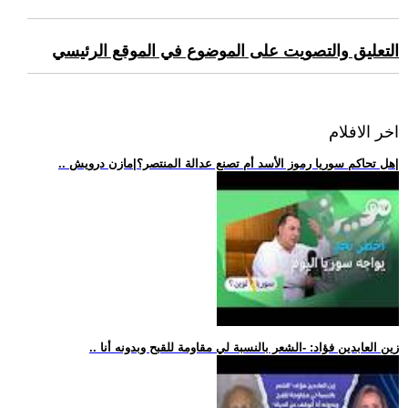
التعليق والتصويت على الموضوع في الموقع الرئيسي
اخر الافلام
.. هل تحاكم سوريا رموز الأسد أم تصنع عدالة المنتصر؟|مازن درويش|
.. زين العابدين فؤاد: -الشعر بالنسبة لي مقاومة للقبح وبدونه أنا