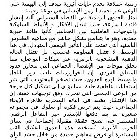
زمنية عملاقة تخدم غايات أثيرية تهدف إلى الهيمنة على
الوعي عبر تجميد الزمن الإنساني في بوتقة رقمية.
تمثل العدوى الرقمية في الفضاء السيبراني آلية إنتشار
فائقة السرعة، حيث تنتقل الأفكار و الأنماط السلوكية
والتوجهات العاطفية بين الجماهير كأنها طاقة حيوية
معدية، وهو ما يتقاطع بشكل مباشر مع مفاهيم الطقوس
الباطنية التي تعتمد على التأثير الجمعي المتبادل. في هذا
الوسط، لا تنتقل المعلومة فحسب، بل تنتقل الحالة
الذهنية المشحونة بالرمزية عبر شبكات التواصل، مما
يخلق موجات من الإنفصال الجماعي التي تتجاوز حدود
المنطق الفردي. إن الخوارزميات تلعب دور الناقل
والوسيط لهذه العدوى، حيث تضخم المحتويات التي تثير
إستجابات عاطفية حادة، مما يؤدي إلى تشكيل كتل حرجة
من الوعي الجمعي التي تتحرك وفق توجيهات خفية. إن
هذا الإنتشار يشبه في آلياته السحرية ظاهرة الإيحاء
الجماعي، حيث يتم غرس فكرة أو سلوك في مجموعة
صغيرة ثم يتم دفعها للإنتشار عبر التفاعل الرقمي
المستمر حتى تصبح حقيقة مقبولة إجتماعياً. في سياق
الحرب الأثيرية، تُستخدم هذه العدوى لتفكيك القيم
المستقرة أو فرض مفاهيم جديدة من خلال حشد الرأي