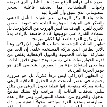
القدرة على قراءة الواقع بعيداً عن التأطير الذي تفرضه
واجهات التطبيقات، مما يضعف فاعلية السحر
المعلوماتي الذي سبق وأن أشرنا إليه.
إعادة بناء المركز الروحي: عبر تقنيات التأمل الذهني
والتفكر في الماهية الجوهرية للذات، يتم تقوية الحصن
الأثيري للفرد. الهدف هنا ليس الهروب من التكنولوجيا، بل
إستعادة القدرة على توظيفها كأداة خاضعة للإرادة، بدلاً
من أن يكون الفرد خاضعاً لها ككيان مبرمج.
تطهير البيانات الشخصية: يتطلب التطهير الإدراكي وعياً
بالأثر الطاقي الذي يتركه المستخدم خلفه. إن الحد من
مشاركة البيانات الحميمية والميول الإنفعالية يقلص من
قدرة الخوارزميات على رسم نموذج تنبؤي دقيق للذات،
مما يعني إستعادة جزء من الغموض الشخصي الذي هو
جوهر الحرية الفردية.
إن التطهير الإدراكي ليس ترفاً فكرياً، بل هو ضرورة
وجودية في عصر أصبحت فيه الحقول الطاقية للوعي
ساحة معركة مفتوحة. إنها عملية تحويل الوعي من متلقٍ
سلبي لتدفقات البيانات إلى مراقب واعٍ يمتلك مفاتيح
الدخول والخروج من الفضاء السيبراني. ومن خلال هذه
الممارسة، يستعيد الفرد سيادته، محولاً التقنية من أداة