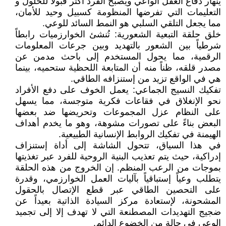
ينهار دفاع العقل الواعي ويصبح الفرد أكثر قبولاً للحلول و
التعليمات التي تفرضها المنظومة كسبيل وحيد للأمان،
مما يجعل التلقي السلبي هو النمط السائد للوعي.
خلق حلقة التبعية الشعورية: تُنشئ الخوارزميات رابطاً
شرطياً بين الشعور بالتهديد وبين جرعات المعلومات
الرقمية، مما يحول المستخدم إلى باحث مدمن عن
مصدر قلقه، ظناً منه أن المتابعة اللحظية ستحميه، بينما
هي في الواقع تزيد من إستنزافه الطاقي.
تفكيك النسيج الجماعي: يعمل الخوف على دفع الأفراد
نحو الإنغلاق في فقاعات فكرية متوجسة، مما يسهل
على النظام عزل المجموعات وتحريضها ضد بعضها
البعض بناءً على تصورات مشوهة، وهو ما يخدم أهداف
الهيمنة في تفكيك الروابط الإنسانية الطبيعية.
في هذا السياق، تتحول الشاشة إلى أداة إستنزاف
إدراكية، حيث يتم تعذيب البنية الروحية للفرد عبر تغذيتها
بموجات من الرعب المنظم. إن الخروج من هذه الحلقة
يتطلب وعياً إستباقياً بآليات العمل الخوارزمي، وقدرة
على التحصين الطاقي عبر قطع الإتصال بالحقول
المشحونة، لإستعادة مركز السيادة الذاتية بعيداً عن
ضجيج التهديدات المصطنعة التي لا تهدف إلا إلى تجميد
الوعي في حالة من الخضوع الدائم.