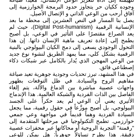
للهيمنة إلى أداة لتعزيز الوعي الإنساني، معيداً صياغة
وجوده ككيان حر يتجاوز حدود البرمجة الخوارزمية إلى
آفاق أرحب من الوعي الذاتي و الإتصال الأصيل.
يصل بنا المسار في النص العشرين إلى محطة ما بعد
الإنسانية الرقمية (Digital Post-humanism)، حيث لم
يعد الصراع مقتصرًا على التأثير في الوعي، بل أصبح
يطمح إلى إعادة تعريف ماهية الإنسان ذاتها. إن هذا
التحول الوجودي يسعى إلى دمج الكيان البيولوجي بالبنية
الرقمية بشكل كلي، مما يمهد الطريق لنشوء نوع جديد
من الوعي المهجن الذي يُدار بالكامل عبر شبكات ذكاء
إصطناعي فائق.
في هذا المشهد، تبرز تحديات وجودية جوهرية تعيد صياغة
مفاهيم الروح والسيادة. في ظل التوقعات بظهور
واجهات عصبية مباشرة بين الدماغ والآلة، يتم إلغاء
الفاصل بين الذات الفردية والشبكة العالمية. هذا الإندماج
الأثيري يعني أن الوعي لم يعد حكراً على الجسد
البيولوجي، بل أصبح موزَّعاً في حقول رقمية، مما يجعل
السيادة الفردية وهماً قديماً في مواجهة وعي جمعي
خوارزمي. تطمح التكنولوجيا في مرحلتها المتقدمة إلى
"رقمنة" التجربة الروحية أو محاكاتها عبر محفزات عصبية
دقيقة. هذا يطرح تساؤلاً جوهرياً: هل يمكن للوعي