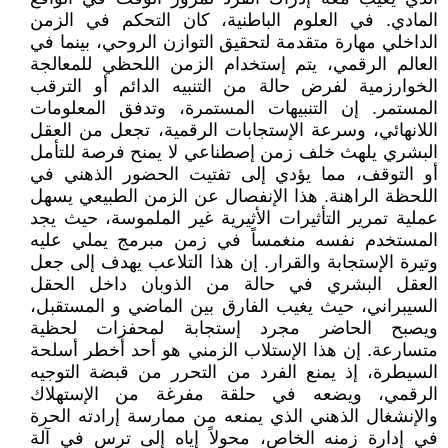
المادي. في العلوم الباطنية، كان التحكم في الزمن
الداخلي مهارة متقدمة لتحقيق التوازن الروحي، بينما في
العالم الرقمي، يتم إستخدام الزمن اللحظي للمعالجة
الخوارزمية لفرض حالة من التنبيه الدائم أو الترقب
المستمر. إن التنبيهات المستمرة، وتدفق المعلومات
اللانهائي، وسرعة الإستجابات الرقمية، تجعل من العقل
البشري يلهث خلف زمن إصطناعي لا يمنح فرصة للتأمل
أو التوقف، مما يؤدي إلى تفتيت الحضور الذهني في
اللحظة الراهنة. هذا الإنفصال عن الزمن الطبيعي يسهل
عملية تمرير التأثيرات الأثيرية غير الملموسة، حيث يجد
المستخدم نفسه منغمساً في زمن مبرمج يملي عليه
وتيرة الإستجابة والقرار. إن هذا التلاعب يهدف إلى جعل
العقل البشري في حالة من الذوبان داخل الحقل
السيبراني، حيث يغيب الفارق بين الماضي و المستقبل،
ويصبح الحاضر مجرد إستجابة لمحفزات لحظية
متسارعة. إن هذا الإستلاب الزمني هو أحد أخطر أسلحة
السيطرة، إذ يمنع الفرد من التحرر من قبضة التوجيه
الرقمي، ويضعه في حلقة مفرغة من الإستهلاك
والإنشغال الذهني الذي يمنعه من ممارسة إرادته الحرة
في إدارة زمنه الخاص، محولاً إياه إلى ترس في آلة