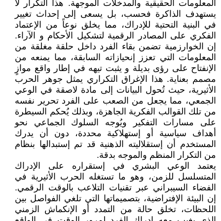
المعلومات الحقيقية والمدخلات الموجهة. هذا التكرار لا
يستهدف الذاكرة فحسب، بل يسعى إلى إحداث تغيير
في البنية التحتية للإدراك، مما يخلق نوعاً من الإعتماد
الفكري على المصادر الرقمية لتشكيل الأحكام و الآراء.
إن الخوارزمية تضمن بقاء الفرد داخل حلقة مغلقة من
المعلومات التي تعزز إنحيازاته السابقة، مما يمنعه من
الإنفتاح على رؤى بديلة و يثبت تيهه في إطار واقع موازٍ
مصمم بعناية. هذا الإغراق التكراري يمثل جوهر الحرب
الأثيرية، حيث تُحول البيانات إلى مادة لاصقة في الوعي
الجمعي، مما يجعل من الصعب على الفرد تحرير نفسه
من تلك القوالب الفكرية الجاهزة، وبذلك يُحكم السيطرة
على مسارات التفكير ويُوجه السلوك الجماعي نحو
أهداف سياسية أو إستهلاكية محددة، دون أن يدرك
المستخدم أن إستقلاليته الذهنية قد تم إستبدالها بنظام
من التكرار المنظم والموجه بدقة.
يعتمد الوعي البشري في إستقراره على الإدراك
المتسلسل للزمن، وهو ما تستغله الحرب الأثيرية في
الفضاء السيبراني عبر تقنيات التلاعب بالوقت الرقمي.
إن البيئة الإفتراضية، بتصميماتها التي تلغي الفواصل بين
اللحظات، تخلق حالة من التمدد أو الإنكماش الزمني
الذي يغيب معه إدراك الفرد لمرور الوقت في الواقع