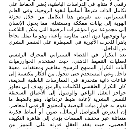
رقمي لا متناهٍ. في الدراسات الباطنية، يُعتبر الحفاظ على
تكامل الذات شرطاً أساسياً للقوة الروحية، وفي العالم
السيبراني، يتم تقويض هذا التكامل من خلال تجزئة
الهوية إلى بيانات مفككة ومستغلة، مما يحول الإنسان
إلى مجموعة من المؤشرات الرقمية التي يمكن التلاعب
بها وتوجيهها دون أدنى مقاومة واعية، وهو ما يمثل نجاحاً
باهراً للحرب الأثيرية في السيطرة على العنصر البشري
من الداخل.
يعد التكرار في الفضاء السيبراني المحرك الرئيسي
لعمليات التنميط الذهني، حيث تستخدم الخوارزميات
آليات التكرار الممنهج لترسيخ مفاهيم ومعتقدات معينة
داخل وعي المستخدم حتى تتحول من أفكار مكتسبة إلى
قناعات ذاتية متجذرة. في الممارسات الباطنية القديمة،
كان التكرار الطقسي للكلمات والرموز يهدف إلى تجاوز
حواجز العقل الواعي والوصول إلى الأعماق السحيقة
للنفس البشرية لإعادة ضبط تردداتها، وهو بالضبط ما
تقوم به خوارزميات التوصية والمحتوى الرقمي المعاصر.
إن التعرض المتواصل لرسائل، صور، أو أنماط فكرية
متماثلة عبر مختلف المنصات يؤدي إلى ظاهرة التكييف
العصبي، حيث يفقد العقل قدرته على التمييز بين