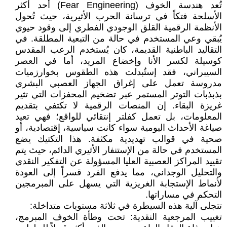
تُعد هندسة الخوف (Fear Engineering) أحد أكثر
الأسلحة فتكاً في ترسانة الحرب الأثيرية، حيث تُحول
الأنظمة الرقمية القلق الوجودي الفطري إلى وقود حيوي
يُبقي وعي المستخدم في حالة من التبعية المطلقة. في
التقاليد الباطنية القديمة، كان يُستخدم الرعب المقدس
كوسيلة لكسر الأنا وإخضاع المريد، أما في العصر
السيبراني، فقد إستُبدلت هذه الطقوس بخوارزميات
مدروسة تعمل على إغراق الجهاز العصبي البشري
بذبذبات التوتر المستمر عبر تضخيم المحفزات التي تثير
غريزة البقاء. إن المنصات الرقمية لا تكتفي بتقديم
المعلومات، بل تعمل كفلتر إنتقائي للواقع؛ فهي تعيد
صياغة الأحداث اليومية سواء كانت سياسية، إقتصادية، أو
صحية في قوالب تهديدية مكثفة. هذا التكتيك يضع
المستخدم في حالة من الإستنفار الأثيري الدائم، حيث يتم
تقييد المراكز العصبية العليا المسؤولة عن التفكير النقدي
والتحليل الوجداني، مما يدفع الفرد قسراً إلى العودة
لأنماط الإستجابة الغريزية التي يسهل على المبرمجين
التحكم في مساراتها.
تتجلى آلية هذه السيطرة في ثلاثة مستويات متداخلة:
تغييب المرجعية النقدية: تحت وطأة الخوف المبرمج،