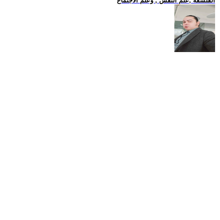
الفلسفة ,علم النفس , وعلم الاجتماع