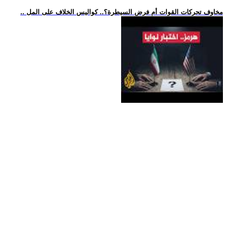
.. مخاوف تحركات القوات أم فرض السيطرة؟.. كواليس الخلاف على المل