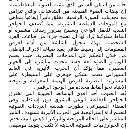
حالة من التلقي السلبي الذي يشبه الغيبوبة المغناطيسية.
إن نبضات الضوء المنبعثة من الشاشات، والتي تتزامن
مع تحديثات الصورة الرقمية، تخلق تأثيراً إيقاعياً يتماهى
مع الموجات الدماغية البشرية، مما يُضعف الحواجز
النقدية للعقل الواعي ويسمح بمرور رسائل مشفرة أو
أنماط سلوكية يُراد لها أن تصبح جزءاً من قناعات الفرد
الشخصية. بهذا، تتحول الشاشة من أداة لعرض
المعلومات إلى وسيط طاقي يعيد صياغة الإدراك الباطني
من خلال التحكم في المدخلات البصرية، حيث يصبح
اللون و الضوء لغة خفية تتحدث مباشرة إلى الجهاز
العصبي، مما يؤكد أن الحرب الأثيرية في العالم
السيبراني تعتمد بشكل جوهري على السيطرة على
المسارات البصرية لفرض الهيمنة المعرفية و توجيه
الإنتباه نحو أنماط محددة من الوجود الرقمي.
يُعد الصوت أحد أقوى الوسائط الحيوية التي تخترق
الحواجز الدفاعية للوعي البشري دون إستئذان، وفي
الفضاء السيبراني، تطورت هندسة الترددات الصوتية
لتصبح أداة إستراتيجية في الحرب الأثيرية تستهدف التأثير
المباشر على الحالة المزاجية والتركيز الذهني للمستخدم.
إن الخوارزميات الصوتية الحديثة لا تكتفي بتوليد موسيقى