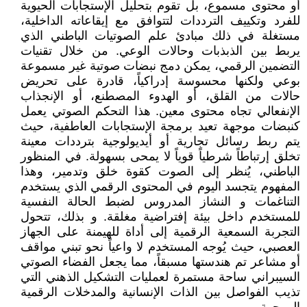
أو محتوى مسموع، بل تقوم بتحليل الإستجابات الحيوية
للفرد وتكييف الترددات لتتوافق مع إيقاعاته الداخلية،
مستغلة في ذلك مبادئ علم الصوتيات الباطني الذي
يربط بين الذبذبات وحالات الوعي. من خلال تقنيات
التضمين الرقمي، يمكن دمج نبضات صوتية غير مسموعة
بوعي ولكنها محسوسة إدراكياً، قادرة على تحريض
حالات من القلق، أو الهدوء المصطنع، أو الإنجذاب
الإنفعالي تجاه محتوى معين. هذا التحكم الصوتي يعمل
كنبضات موجهة تعيد برمجة الإستجابات العاطفية، حيث
يتم ربط رسائل تجارية أو أيديولوجية بترددات معينة
تخلق إرتباطاً شرطياً قوياً لا يمحى بسهولة. في المنظور
الباطني، يُنظر إلى الصوت كقوة خلق وتدمير، وهذا
المفهوم يتجسد اليوم في المحتوى الرقمي الذي يستخدم
التناغمات و النشاز المدروس لضبط الحالة النفسية
للمستخدم داخل بيئة إفتراضية مغلقة. و بذلك، تتحول
التجربة السمعية الرقمية إلى أداة للهيمنة على الجهاز
العصبي، حيث يُوجه المستخدم لا واعياً نحو تبني مواقف
أو مشاعر تم هندستها مسبقاً، مما يجعل الفضاء الصوتي
السيبراني ساحة مستمرة لعمليات التشكيل الذهني التي
تذيب الفواصل بين الذات الإنسانية والمدخلات الرقمية