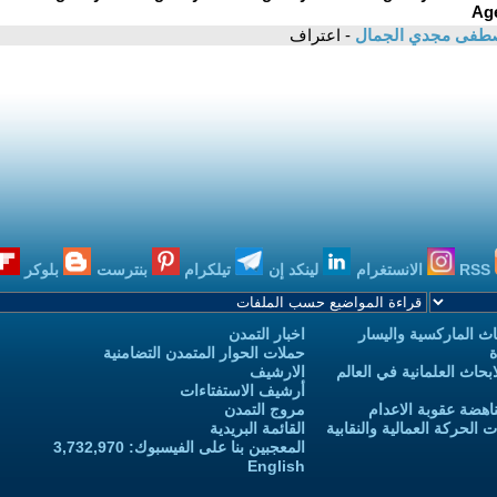
طفى مجدي الجمال
- اعتراف
RSS
الانستغرام
لينكد إن
تيلكرام
بنترست
بلوكر
ث الماركسية واليسار
اخبار التمدن
ة
حملات الحوار المتمدن التضامنية
حاث العلمانية في العالم
الارشيف
أرشيف الاستفتاءات
اهضة عقوبة الاعدام
مروج التمدن
الحركة العمالية والنقابية
القائمة البريدية
المعجبين بنا على الفيسبوك: 3,732,970
English