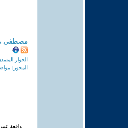
مصطفى مج
الحوار المتمدن-العدد: 8731 - 6
المحور: مواض