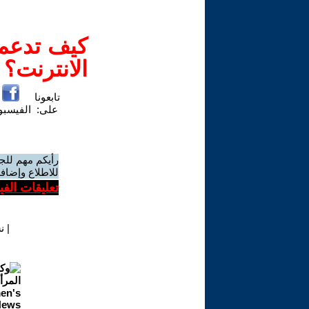
كيف تدعم-
الانترنت؟
تابعونا
على:
الفيسب
رأيكم مهم للج
للاطلاع وإضافة
تعليقات الف
|
ن