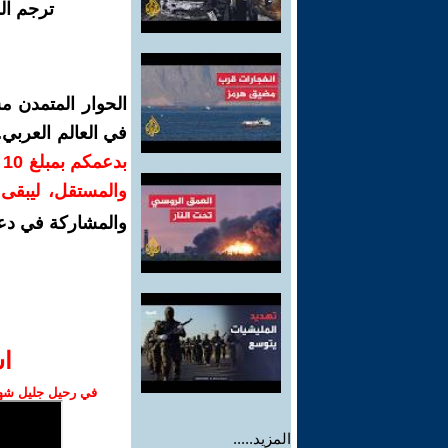
ترجم ال
الحوار المتمدن م
في العالم العربي
ب
والمستقل، ليبقى ص
والمشاركة في دع
ا‫
في رحيل جليل شهبا
المزيد.....