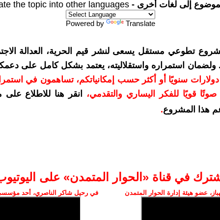
موضوع إلى لغات أخرى -
ate the topic into other languages
Powered by
Translate
شروع تطوعي مستقل يسعى لنشر قيم الحرية، العدالة الاجتم
. ولضمان استمراره واستقلاليته، يعتمد بشكل كامل على دعمك
دعمكم بمبلغ 10 دولارات سنويًا أو أكثر حسب إمكانياتكم، تساهمون في استم
وتًا قويًا للفكر اليساري والتقدمي
،
انقر هنا للاطلاع على 
م هذا المشروع
.
شترك في قناة «الحوار المتمدن» على اليوتيوب
ز، عضو هيئة إدارة الحوار المتمدن
في رحيل شاكر الناصري، أحد مؤسسي 