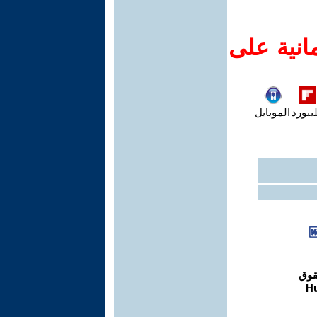
انية على
يبورد
الموبايل