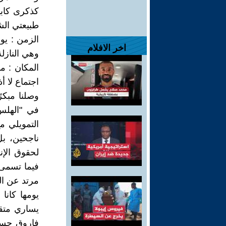
كذكرى كابي
طبيعتي الش
اخر الافلام
وهي النازلة
المكان : م
اجتماع لا 
وصلنا مبكرً
في "الهلس
التمويلي م
ناجحين، بل
لحقوق الإن
فيما تسمى 
مرتد عن ا
يومها كانا
يساري متقا
فاروق حسني