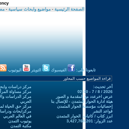
الصفحة الرئيسية
-
مواضيع وابحاث سياسية
-
مص
تابعونا على:
الفيسبوك
التويتر
اليوتيوب
أخر تحديث:
مركز دراسات وابحا
2026 / 8 / 7 - 02:00
مركز مساواة المرأ
عرض اخرعدد مع المقدمة و الصور
مركز الدراسات والاب
هيئة ادارة الحوار المتمدن - للإتصال بنا
العربي
إحصائيات مؤسسة الحوار المتمدن
مركز حق الحياة لمن
قواعد النشر
مركزابحاث ودراسات 
ابرز كتاب / كاتبات الحوار المتمدن
في العالم العربي
عدد الزوار: 3,427,768,201
يوتيوب التمدن
مكتبة التمدن