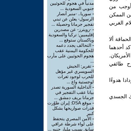
مدنياً في هجوم للحوثيين
 أوجب من
جنوبي السعودية ...
-
سوريا.. -منبر أنصار
من الممكن
الرسول- يعلن عن تبني
إعلام الغربي
تفجير جرمانا وحصيلة ...
-
-رويترز- عن مصدرين
إقليميين: تركيا والسعودية
حماقة ألا
وباكستان ستوقع ...
-
التحالف يجدد دعمه
د أحدهما
للحكومة اليمنية عقب
لأمريكان.
هجوم الحوثيين على مأرب
...
رح طائفي
-
تقرير: الجيش
السويسري غير مؤهل
للحرب لوجود ثغرات
ادا هدوءًا
لوجستية واع ...
-
الداخلية السورية تصدر
بيانا عقب التفجير في
ك الجسدي
جرمانا بريف دمشق ...
-
موقع DSA: إيران طوّرت
قدرات صواريخها بشكل
كبير
-
الأمن المصري يتحفظ
على لواء شرطة عراقي
سابق بسبب مليار جنيه ...