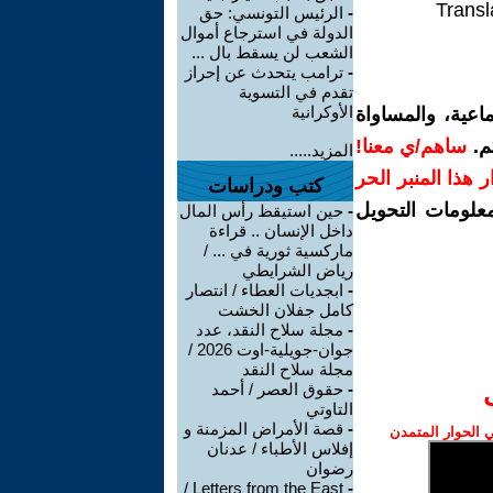
Transl
-
الرئيس التونسي: حق
الدولة في استرجاع أموال
الشعب لن يسقط بال ...
-
ترامب يتحدث عن إحراز
تقدم في التسوية
الأوكرانية
اعية، والمساواة
م.
ساهم/ي معنا!
المزيد.....
رار هذا المنبر الحر
كتب ودراسات
معلومات التحويل
-
حين استيقظ رأس المال
داخل الإنسان .. قراءة
ماركسية ثورية في ... /
رياض الشرايطي
-
ابجديات العطاء / انتصار
كامل جفلان الخشت
-
مجلة سلاح النقد، عدد
جوان-جويلية-اوت 2026 /
مجلة سلاح النقد
-
حقوق العصر / أحمد
التاوتي
-
قصة الأمراض المزمنة و
الحوار المتمدن
إفلاس الأطباء / عدنان
رضوان
Letters from the East /
-