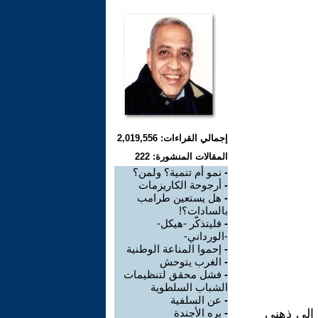
إجمالي القراءات: 2,019,556
المقالات المنشورة: 222
-
نمو أم تنمية؟ ولمن؟
-
أرجوحة الكاريزمات
-
هل يستعين طرامب
بالسادات؟!
-
فليتذكّر -هيكل-
-الورداني-
-
إحموا المناعة الوطنية
-
الغرب يتوحش
-
فشل محقق لتنظيمات
الشباب السلطوية
-
عن السلفية
فز إلى ذهني
-
بره الأجندة