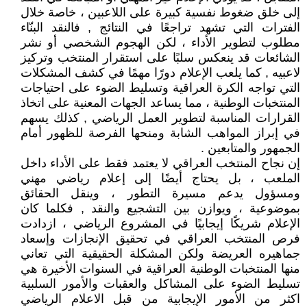
إلى خلق ضغوط نفسية كبيرة على اللاعبين ، خاصة خلال
الفترات التي تشهد تراجعًا في النتائج , فالنقد البنّاء
مطلوب لتطوير الأداء ، لكن الهجوم الشخصي أو نشر
الشائعات قد ينعكس سلبًا على استقرار المنتخب وتركيز
لاعبيه , كما يلعب الإعلام دورًا مهمًا في كشف المشكلات
التي تواجه الكرة العراقية وتسليط الضوء على احتياجات
المنتخبات الوطنية ، مما يساعد الجهات المعنية على اتخاذ
القرارات المناسبة لتطوير العمل الرياضي , كذلك يسهم
في إبراز المواهب الشابة ومنحها الفرصة للظهور أمام
الجمهور والمتابعين .
إن نجاح المنتخب العراقي لا يعتمد فقط على الأداء داخل
الملعب ، بل يحتاج أيضًا إلى إعلام رياضي مهني
ومسؤول يدعم مسيرة التطور ، وينقل الحقائق
بموضوعية ، ويوازن بين التشجيع والنقد , فكلما كان
الإعلام شريكًا إيجابيًا في المشروع الرياضي ، ازدادت
فرص المنتخب العراقي في تحقيق الإنجازات وإسعاد
جماهيره العريضة ولكن المشكلة الحقيقية التي تعاني
منها المنتخبات الوطنية العراقية في السنوات الأخيرة هي
تسليط الضوء على المشاكل والعقبات والأمور السلبية
اكثر من الأمور الإيجابية من قبل الاعلام الرياضي