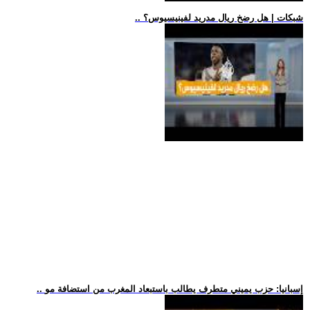
.. شبكات | هل رضخ ريال مدريد لفينيسيوس؟
.. إسبانيا: حزب يميني متطرف يطالب باستبعاد المغرب من استضافة مو