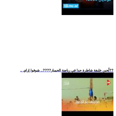
.. لُجين خليفة شاطرة جدا في رياضة الجمباز??‍??.. شوفوا إزاي??