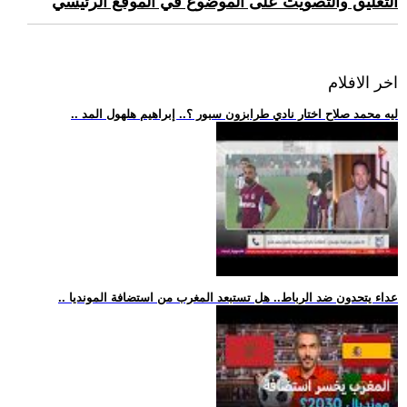
التعليق والتصويت على الموضوع في الموقع الرئيسي
اخر الافلام
.. ليه محمد صلاح اختار نادي طرابزون سبور ؟.. إبراهيم هلهول المد
.. عداء يتحدون ضد الرباط.. هل تستبعد المغرب من استضافة المونديا