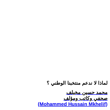
لماذا لا ندعم منتخبنا الوطني ؟
محمد حسين مخيلف
صحفي وكاتب ومؤلف
(Mohammed Hussain Mkhelif)