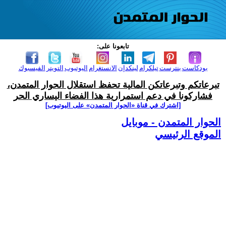
تابعونا على:
بودكاست
بنترست
تيلكرام
لينكدإن
الانستغرام
اليوتيوب
التويتر
الفيسبوك
تبرعاتكم وتبرعاتكن المالية تحفظ استقلال الحوار المتمدن،
فشاركونا في دعم استمرارية هذا الفضاء اليساري الحر
[اشترك في قناة ‫«الحوار المتمدن» على اليوتيوب]
الحوار المتمدن - موبايل
الموقع الرئيسي