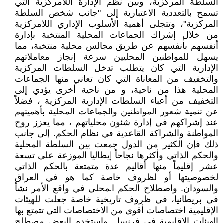
السلطة المركزية، وبين نظم الإدارة اللامركزية التي
تسمح بالتعددية الاعتبارية إلى "جانب شخص السلطة
المركزية"، وتتجلى أهمية الأسلوب الإداري اللامركزية
من خلال إشراك الجماعات المحلية المنتخبة بإدارة
أنفسهم بأنفسهم عن طريق مجالس محلية منتخبة، مما
يسهل للمواطنين المحليين سرعة إنجاز معاملاتهم
الإدارية التي كان يتطلب تدخل السلطات المركزية
والتخفيف من المعاناة التي كان تعاني منها الجماعات
المحلية هذا من ناحية، و من ناحية أخرى يؤدي إلى
التخفيف من أعباء السلطات الإدارية المركزية ، فضلاً
عن تنمية شعور المواطنين والجماعات المحلية بأهميتهم
عند إشراكهم في إدارة شئون محلياتهم ، مما يعزز روح
المواطنة والشراكة القاعدية في نظام الحكم. إلى جانب
ذلك فإن الكثير من الدول جمعت بين السلطة المحلية
والحكم الذاتي وأكثرها نجاحاً إيطاليا الموزعة على تسعة
عشر إقليماً منها أقاليم عدة متمتعة بالحكم الذاتي
لخصوصيتها أو لظروف خاصة كما هو في العراق
والسودان. واصطلاح الحكم المحلي في واقع الأمر نشأ
في بريطانيا، في ظروف تاريخية خاصة جعلت للهيئات
الإقليمية اختصاصات أقوى من الاختصاصات التي تتمتع بها
الهيئات الإقليمية في فرنسا . واستخدم البعض مصطلح