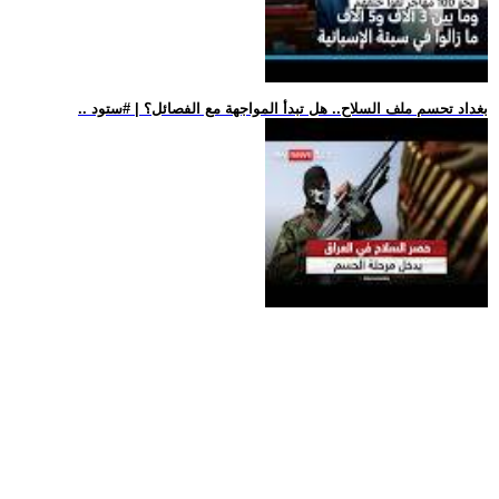
.. بغداد تحسم ملف السلاح.. هل تبدأ المواجهة مع الفصائل؟ | #ستود