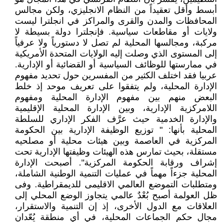
أبسط وأقل تعقيداً من النظام الانجليزي، ولكن مجالس
المحافظات والمدن والقرى والمراكز في انجلترا ليست
ولايات أو مقاطعات سياسية. فإنجلترا دولة بسيطة لا
مركبة، ومجالسها المحلية لم تصل لا دستورياً ولا عرفياً
إلى المستوى الذي وصلت إليه الولايات المتحدة الأمريكية
في ممارستها للوظائف السياسية أو القضائية أو الإدارية.
عربيا فقد اختلف الكثير من المفسرين حول تحديد مفهوم
الإدارة المحلية، ولم يتفقوا على تعريف موحد إذ خلط
البعض منهم بين مفهوم الإدارة المحلية ومفهوم
اللامركزية الإدارية، وبين الإدارة المحلية الإقليمية
والإدارة الخدمية حيث عرَّف الفكر الإداري للسلطة
المحلية بأنها: " توزيع الوظيفة الإدارية بين الحكومة
المركزية في العاصمة وبين هيئات محلية أو مصلحيه
مستقلة، بحيث تمارس هذه الهيئات وظيفتها الإدارية تحت
إشراف ورقابة الحكومة المركزية". أصبحت الإدارة
المحلية جزءاً مهماً في عمليات التنمية الوطنية الشاملة،
ومتطلبات التموضع العالمي الاقليمى للديمقراطية. وفى
ظل العولمة أصبح بُعْدٌ عالمي يتجاوز الوضع المحلي إلى
العلاقات مع الدول الأخرى، إذ إن التنمية والاستقرار،
مجال حكم الجماعات المحلية، في أي منطقة يُعّدان