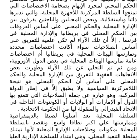
الحكم المحلي لمجرد الإيهام بضخامة الاختصاصات التي
تمنحها السلطة المركزية للأجهزة المحلية، والتي تديرها
ذاتياً وباستقلالية. وبعض المحللين والباحثين يفرقون بين
الإدارة المحلية والحكم المحلي على أساس الفروقات
بين الحكم المحلي في بريطانيا والإدارة المحلية في
فرنسا , إلاَّ أن تلك الآراء لم تكن علمية للتفريق على
أساس الصلاحيات سواء أكانت اختصاصات محددة
وتمارسها الهيئات المحلية في بريطانيا أم اختصاصات
عامة تمارسها الهيئات المحلية في بعض الدول الأوروبية،
ومن ثم تم التخلي عن تلك الآراء وظهرت بعض
الاتجاهات الفقهية للتفريق بين الإدارة المحلية والحكم
المحلي على أساس أن الحكم المحلي هو نتيجة
الللامركزية السياسية ولا يطبق إلاّ في إطار الدولة
المركبة، وهو عبارة عن جملة الصلاحيات التي تتمتع بها
الدول أو الإمارات أو الولايات أو الكونتونات الداخلة في
الاتحاد الفيدرالي والمنقولة لها من الحكومة الاتحادية .
السلطة المحلية تعد أسلوباً لصيقا بالديمقراطية
وممارستها علي اكبر نطاقا واسع. ونقصد بالسلطة
المحلية بمكونات وصلاحيات الإدارة المحلية لأنها تمتلك
سلطة التنفيذ المحلى، وهى امتداد للسلطة الإدارية العليا