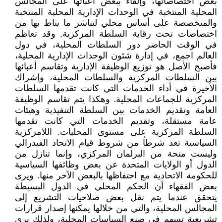
بعض اختصاصاتها، وإلقاء ببعض أعبائها على المجالس
المحلية المنتخبة في الوحدات الإدارية المحلية المنتخبة
والمتخصصة على أساس محلي لتباشر ما يناط بها من
اختصاصات تحت رقابة السلطة المركزية. وقد تعاظم
في الوقت الحاضر دور السلطات المحلية، في دول
العالم اجمع، في إدارة شئون الوحدات الإدارية المحلية،
فأصبح الأصل هو توزيع الوظيفة الإدارية وتقاسم أعبائها
بين السلطات المركزية والسلطات المحلية، وإشراك
الأخيرة في أداء الخدمات التي كانت تقدمها السلطات
المركزية للجماعات المحلية. وهكذا يتم تقاسم الوظيفة
العامة وتقديم الخدمات بين السلطة التنفيذية وهيئات
عامة مستقلة، وتقديم الخدمات التي كانت تقدمها
السلطة المركزية على مستوى المحليات. اللامركزية
السياسية تعد شرطاً من شروط قيام الاتحاد الفيدرالي
وليست منحة من البرلمان المركزي، وإنما تنازل من
الدول أو الولايات المتحدة عن بعض وظائفها السياسية
للحكومة الاتحادية مع احتفاظها بالبعض الآخر منها. ويرى
بعض الفقهاء أن الحكم المحلي في الدول البسيطة
يتحقق عندما يتم نقل بعض صلاحيات التشريع إلى
المجالس المحلية، والتي من خلالها يمكنها إصدار قرارات
تشريعية تسهم في صنع السياسات المحلية، ولذلك يرى