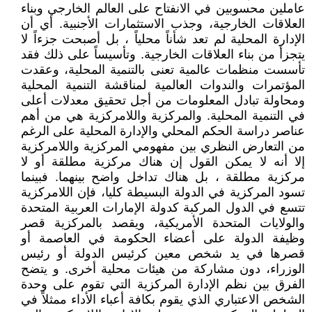
عاملين محسوبين في الانفتاح على العالم الخارجي وبناء
العلاقات الخارجية، وجذب الاستثمارات الأجنبية. أي أن
الإدارة المحلية لم تعد شأناً محلياً ، بل أصبحت جزءاً لا
يتجزأ من بناء العلاقات الخارجية. وتأسيساً على ذلك فقد
تأسست منظمات عالمية تعنى بالتنمية المحلية، وعقدت
المؤتمرات والندوات العالمية لمناقشة التنمية المحلية
ومحاولة تبادل المعلومات من أجل تحقيق معدلات أعلى
في التنمية المحلية. والمركزية واللامركزية هي من أهم
عناصر دراسة الحكم المحلي والإدارة المحلية على الرغم
من التعارض النظري بين مفهومي المركزية واللامركزية
إلا أنه لا يمكن القول إن هناك مركزية مطلقة أو لا
مركزية مطلقة ، بل هناك تداخل واضح بينهما. فبينما
تسود المركزية في الدولة البسيطة كليا، فإن اللامركزية
تتسع في الدول المركبة كدولة الإمارات العربية المتحدة
والولايات المتحدة الأمريكية، ويقصد بالمركزية قصر
وظيفة الدولة على أعضاء الحكومة في العاصمة أو
قصرها في يد شخص معين كرئيس الدولة أو رئيس
الوزراء، دون مشاركة من هيئات محلية أخرى. و يتضح
الفرق بين نظم الإدارة المركزية التي تقوم على وحدة
الشخص الاعتباري الذي يقوم بكافة أعباء الأداء ممثلاً في