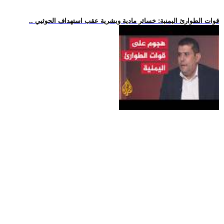
.. قوات الطوارئ اليمنية: خسائر مادية وبشرية عقب استهداف الحوثيي