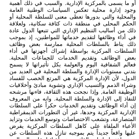
أو ما يسمى بالمركزية الإدارية. والسبب في ذلك أهمية
وجود إدارة محلية تعكس السياسات الوطنية العامة
والمحلية والتي بدورها تعطى معنى للسلطة المحلية أو
الحكم المحلى في منطقة ذات كثافة سكانية، ولعلاقة
ذلك من أساليب التنظيم الإداري التي تتبعها الدول عادة
في أداء وظائفها لتقديم خدماتها للمواطنين، إذ بموجب
ذلك يناط بالسلطات المحلية ممارسة بعض وظائف
السلطات المركزية بواسطة إشراك أجهزتها في أداء
بعض الوظائف وتقديم الخدمات للجماعات المحلية.
فعالم الشفافية اليوم والعولمة بكل تأثيراتها لا يسمح
بتدني مستويات الإدارة والسلطة المحلية في العديد من
الدول، لأن الإدارة المركزية هي المرتع الخصب للفساد
وشراء الذمم والتسيب الإداري وتشوية مبادئ وأخلاقيات
الوظيفة العامة, وإذا نجحت هذه الثقافة، فاءنها مرشحه
للنفاذ إلى الإدارة والسلطة المحلية. وانه من المعروف
إن أداء الوظائف وتقديم الخدمات حكراً على السلطات
الإدارية المركزية وحدها، غير أن التطورات الديمقراطية
المتصارعة، وتشعب الاختصاصات وتوسع الخدمات وتزايد
الأعباء الملقاة على كاهل السلطات المركزية يفرض
عليها واقعاً جديداً يتم بموجبه تنازل هذه السلطات عن