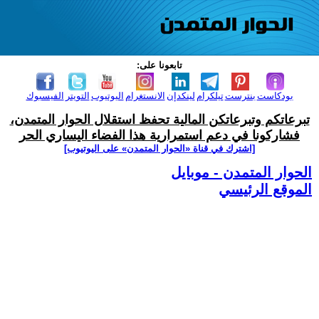
تابعونا على:
بودكاست
بنترست
تيلكرام
لينكدإن
الانستغرام
اليوتيوب
التويتر
الفيسبوك
تبرعاتكم وتبرعاتكن المالية تحفظ استقلال الحوار المتمدن،
فشاركونا في دعم استمرارية هذا الفضاء اليساري الحر
[اشترك في قناة ‫«الحوار المتمدن» على اليوتيوب]
الحوار المتمدن - موبايل
الموقع الرئيسي