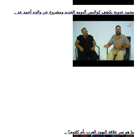
.. محمد عدوية يكشف كواليس ألبومه الجديد ومشروع عن والده أحمد عد
.. ما هو سر علاقة اليهود العرب بأم كلثوم؟