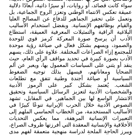
سواء كانت قصائد، أو روايات، أو سيرًا ذاتية، أبعادًا دلالية
عميقة تعكس الانتماء الوطني وتعزز الروح الجماعية، بل
وتعمل على تحفيز الجماهير للدفاع عن المصالح العليا
والقيام بوظائفهم الإنسانية. وبفضل استخدام الأساليب
البلاغية الراقية والتمثيلات المعرفية العميقة، استطاع
الأدب أن يرسخ صورة المعركة كرمز قوي للوحدة
والصمود، ويسهم بشكل فعال في صياغة رؤية موحدة
للمجتمع إزاء الصراعات المختلفة. علاوة على ذلك، يسهم
الأدب بصورة كبيرة في تحديد مواقف الرأي العام، حيث
ينقد أو يثني على السياسات المعمول بها، ويعبر عن ألم
الضحايا ومعاناتهم، فيسهل بذلك توجيه الضغوط
السياسية أو صياغة أجندة وطنية تتفق مع تطلعات
الشعب. يُعتمد بشكل كبير على الرموز الأدبية
والشخصيات الأدبية لتعزيز الرسائل السياسية وتحقيق
الانتشار الواسع لها بين الجماهير. في المقابل، تشهد
النصوص الأدبية خلال الحرب الإيرانية تنوعًا كبيرًا في
الأساليب المستخدمة، من الخطاب الحماسي الملهم إلى
التعبيرات الإنسانية المرهفة، مما يعكس التحديات
الأخلاقية والإنسانية المعقدة التي أفرزتها ظروف الصراع،
ويبرز الحاجة الملحة لدراسة منهجية متعمقة لفهم مدى