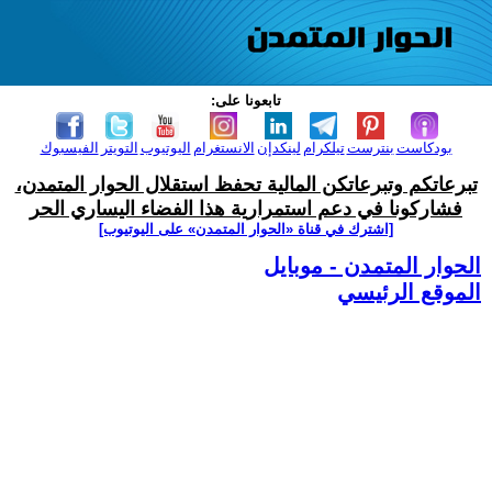
تابعونا على:
بودكاست
بنترست
تيلكرام
لينكدإن
الانستغرام
اليوتيوب
التويتر
الفيسبوك
تبرعاتكم وتبرعاتكن المالية تحفظ استقلال الحوار المتمدن،
فشاركونا في دعم استمرارية هذا الفضاء اليساري الحر
[اشترك في قناة ‫«الحوار المتمدن» على اليوتيوب]
الحوار المتمدن - موبايل
الموقع الرئيسي