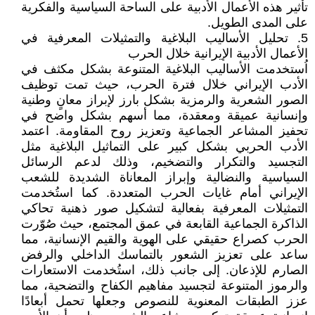
تأثير هذه الأعمال الأدبية على الساحة السياسية والفكرية
على المدى الطويل.
5. تحليل الأساليب البلاغية والتمثيلات المعرفية في
الأعمال الأدبية الإيرانية خلال الحرب
اُستخدمت الأساليب البلاغية المتنوعة بشكل مكثف في
الأدب الإيراني خلال فترة الحرب، حيث تمت توظيف
الصور الشعرية والرمزية بشكل بارز لإبراز معانٍ وطنية
وإنسانية عميقة ومعقدة، مما أسهم بشكل واضح في
تحفيز المشاعر الجماعية وتعزيز روح المقاومة. اعتمد
الأدب الحربي بشكل كبير على التماثيل البلاغية مثل
التجسيد والتكرار والتضخيم، وذلك لدعم الرسائل
السياسية والنضالية وإبراز المعاناة الشديدة للشعب
الإيراني أمام غايات الحرب المتعددة. كما استُخدمت
التمثيلات المعرفية بفعالية لتشكيل صور ذهنية تحاكي
الذاكرة الجماعية القابعة في عمق المجتمع، حيث صُوّرت
الحرب كصراع حقيقي على الهوية والقيم الإنسانية، مما
ساعد على تعزيز الشعور بالتماسك الداخلي والرفض
الصارم للإذعان. إلى جانب ذلك، استُخدمت الاستعارات
والرموز المتنوعة لتجسيد مفاهيم الكفاح والتضحية، مما
عزز الطبقات المعنوية للنصوص وجعلها تحمل أبعادًا