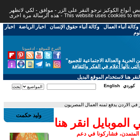
 أنواع الكوكيز نرجو النقر على الزر - موافق - لكي لاتظهر
This website uses cookies to ensure you ge
وكالة أنباء العمال
-
وكالة أنباء حقوق الإنسان
-
اخبار الرياضة
-
اخبار
لوم
التبرع للموقع - ادعمونا
حرية والعدالة الاجتماعية للجميع
"
تى نالها أعلام في الفكر والثقافة
قر هنا لاستخدام الموقع البديل
كوردي
English
 في الاردن يدفع ثمنه العمال المصريون
وليد حكمت
لموبايل انقر هنا
 المتمدن، فشاركونا في دعم