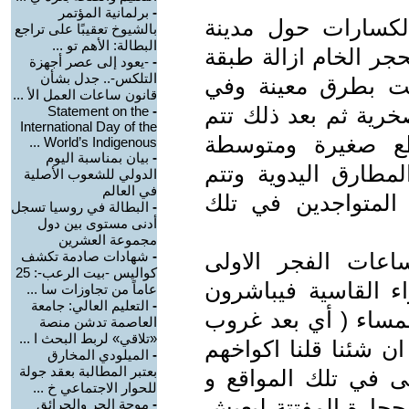
-
برلمانية المؤتمر
لكسارات حول مدينة
بالشيوخ تعقيبًا على تراجع
البطالة: الأهم تو ...
جر الخام ازالة طبقة
-
-يعود إلى عصر أجهزة
التلكس-.. جدل بشأن
اميت بطرق معينة وفي
قانون ساعات العمل الأ ...
خرية ثم بعد ذلك تتم
Statement on the
-
International Day of the
طع صغيرة ومتوسطة
World’s Indigenous ...
-
بيان بمناسبة اليوم
لمطارق اليدوية وتتم
الدولي للشعوب الأصلية
في العالم
 المتواجدين في تلك
-
البطالة في روسيا تسجل
أدنى مستوى بين دول
مجموعة العشرين
اعات الفجر الاولى
-
شهادات صادمة تكشف
كواليس -بيت الرعب-: 25
ء القاسية فيباشرون
عاماً من تجاوزات سا ...
-
التعليم العالي: جامعة
مساء ( أي بعد غروب
العاصمة تدشن منصة
«تلاقي» لربط البحث ا ...
ن شئنا قلنا اكواخهم
-
الميلودي المخارق
بعتبر المطالبة بعقد جولة
قى في تلك المواقع و
للحوار الاجتماعي خ ...
لحجارة المفتتة ليعيش
-
موجة الحر والحرائق