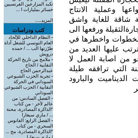
تكبد المزارعين الفرنسيين
اعها وعملية الانتاج
خسائر بمليارات ا ...
 شاقة للغاية واشق
المزيد.....
رةالثقيلة ورفعها الى
كتب ودراسات
لخطوات واخطرها في
-
النظام الداخلي للإتّحاد
العام التونسي للشغل أداة
ترتب عليها العديد من
طرّزتها الب ... / حمده
درويش
و من اصابة العمل لا
-
ملامح من تاريخ الحركة
النقابية / الحاج
ة التي ترافقه طيلة
عبدالرحمن الحاج
-
تجربة الحزب الشيوعي
 الديناميت والبارود
السوداني في الحركة
ر
النقابية / الحزب الشيوعي
السوداني
-
الفصل السادس: من
عالم لآخر - من كتاب
“الذاكرة المصادرة، محنة
... / ماري سيغارا
-
الفصل الرابع: الفانوس
السحري - من كتاب
“الذاكرة المصادرة، مح ...
/ ماري سيغارا