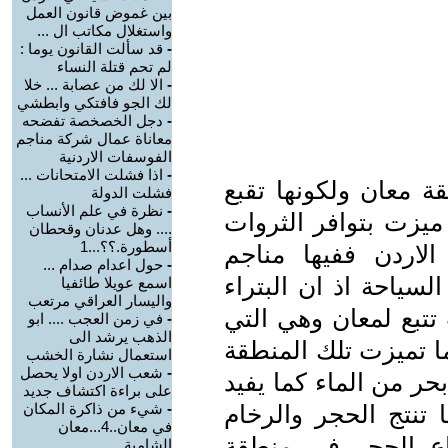
بين غموض قانون العمل
واستغلال مكاتب ال ...
-
قد سألت القانون يوما :
لم تحم قتلة النساء
-
الا لك من عصابة ... خلا
لك الجو فافتكي وابطشي
-
دجل الخصخصة تفضحه
معاناة عمال شركة مناجم
الفوسفات الاردنية
-
اذا فشلت الامتحانات ...
 معان ولكونها تقبع
فشلت الدولة
-
نظرة في علم الأنساب
 ميزت بتوافر الثروات
.... وهل عدنان وقحطان
أسطورة.؟؟...1
الاردن ففيها مناجم
-
حول اعدام صدام ...
لسياحة اذ ان البتراء
اسمع عويلا طائفيا
واليسار العراقي مرتعب
تبع لمعان وهي التي
-
في زمن العجب .... ابو
الذهب يرشد الى
ا تميزت تلك المنطقة
استعمال نشارة الخشب
-
شعب الاردن اولا يحصل
حر من الماء كما يفيد
على براءة اكتشاف جديد
تنتج الحجر والرخام
-
شيء من ذاكرة المكان
في معان..4...معان
اع الحجر في منطقة
الشامية