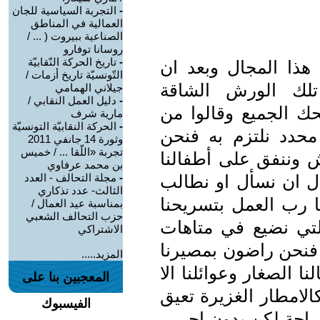
-
التجربة السياسية للجان
العمالية في المناطق
الصناعية ببيروت ( ... /
روسانا توفارو
-
تاريخ الحركة النّقابيّة
هذا المجال وبعد ان
التّونسيّة تاريخ أزمات /
تلك الورش الشاقة
جيلاني الهمامي
-
دليل العمل النقابي /
 الجميع وقالوا من
مارية شرف
-
الحركة النقابيّة التونسيّة
محدد نلتزم به فنحن
وثورة 14 جانفي 2011
تجربة «اللّقا ... / خميس
ش وننفق على أطفالنا
بن محمد عرفاوي
وال ان نسأل او نطالب
-
مجلة التحالف - العدد
الثالث- عدد تذكاري
ا رب العمل بتسريحنا
بمناسبة عيد العمال /
حزب التحالف الشعبي
لتي نضيع في متاهات
الاشتراكي
ا فنحن راضون بمصيرنا
المزيد.....
ا الصغار وعوائلنا الا
المعجبين بنا على
الامطار الغزيرة تعيق
الفيسبوك
راحة لكن بدون اجر