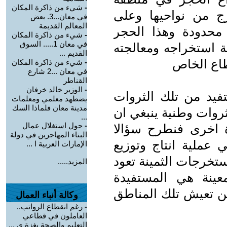
-
شيء من ذاكرة المكان
ج من نواحيها وعلى
في معان...3. بعض
المعالم القديمة
محدودة وهذا الحجر
-
شيء من ذاكرة المكان
في معان 1..... السوق
استخراجه ومعالجته
القديم ...
طاع الخاص
-
شيء من ذاكرة المكان
في معان ...2 شارع
القناطر
-
الوزير خالد خرفان
تفيد من تلك الثروات
يضطهد معلمي ومعلمات
مدينة معان فلماذا السك
ثروات وطنية ينبغي ان
...
-
حول استغلال عمال
رة اخرى فنطرح سؤالا
البناء المهاجرين في دولة
 عملية انتاج وتوزيع
الإمارات العربية ا ...
ستخرجات الثمينة تعود
المزيد.....
ينة هي المستفيدة
ن تعيش تلك المناطق
وكالة أنباء العمال
-
رغم انقطاع الرواتب..
العاملون في قطاعي
التعليم والصحة بغزة ي ...