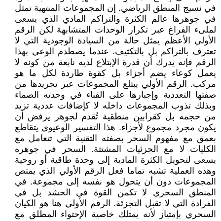
في نسيج المنطق الرياضي. إن المجموعات المنتهية تمثل
في جوهرها عالم الكثرة والتراكم المادي الذي يسعى
لملىء الفراغ عبر تكرار الوحدات المتشابهة لكن الرقم
الأولي الأعظم يمثل حالة من السيادة الوجودية التي لا
تعترف بالتراكم بل بالتكثيف. عندما يصطدم الوعي بهذا
الرقم فإنه يدرك أن قدرة الإبتلاع لديه نابعة من كونه لا
يعمل كوعاء يضم أجزاء بل كقوة طاردة لكل ما هو
مركب. الرقم الأولي يبتلع المجموعات عبر تجريدها من
صفتها التعددية وإجبارها على الفناء في وحدته الصماء
وبذلك تذوب المجموعات داخله لا كإضافات عددية تزيد
من حجمه بل كقرابين منطقية تُقدم لجوهر يرفض أن
يكون مجرد مجموع لأجزاء. هذا التفسير الوعيوي يتقاطع
بعمق مع مفهوم السحر بصفته التقنية التي تتعامل مع
الكليات لا مع الجزئيات المشتتة. السحر في جوهره
يسعى لتحويل الكثرة المادية إلى وحدة طاقية أو روحية
وهذه العملية تشبه تماما فعل الرقم الأولي الذي يمتص
المجموعات دون أن يتحول هو نفسه إلى مجموعة. في
المنطق السحري لا تكمن القوة في الحشد بل في
الفرادة التي لا تقبل التجزئة. الرقم الأولي هنا هو الكيان
السحري بإمتياز لأنه يمتلك خاصية الإحتواء المطلق مع