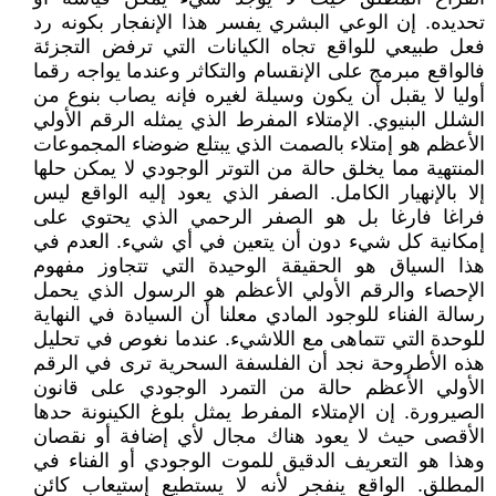
تحديده. إن الوعي البشري يفسر هذا الإنفجار بكونه رد
فعل طبيعي للواقع تجاه الكيانات التي ترفض التجزئة
فالواقع مبرمج على الإنقسام والتكاثر وعندما يواجه رقما
أوليا لا يقبل أن يكون وسيلة لغيره فإنه يصاب بنوع من
الشلل البنيوي. الإمتلاء المفرط الذي يمثله الرقم الأولي
الأعظم هو إمتلاء بالصمت الذي يبتلع ضوضاء المجموعات
المنتهية مما يخلق حالة من التوتر الوجودي لا يمكن حلها
إلا بالإنهيار الكامل. الصفر الذي يعود إليه الواقع ليس
فراغا فارغا بل هو الصفر الرحمي الذي يحتوي على
إمكانية كل شيء دون أن يتعين في أي شيء. العدم في
هذا السياق هو الحقيقة الوحيدة التي تتجاوز مفهوم
الإحصاء والرقم الأولي الأعظم هو الرسول الذي يحمل
رسالة الفناء للوجود المادي معلنا أن السيادة في النهاية
للوحدة التي تتماهى مع اللاشيء. عندما نغوص في تحليل
هذه الأطروحة نجد أن الفلسفة السحرية ترى في الرقم
الأولي الأعظم حالة من التمرد الوجودي على قانون
الصيرورة. إن الإمتلاء المفرط يمثل بلوغ الكينونة حدها
الأقصى حيث لا يعود هناك مجال لأي إضافة أو نقصان
وهذا هو التعريف الدقيق للموت الوجودي أو الفناء في
المطلق. الواقع ينفجر لأنه لا يستطيع إستيعاب كائن