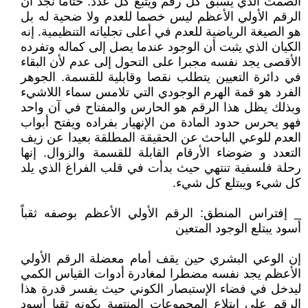
الصمت الذي يسبق كل رقم ويتبع كل عدد. ختاما نجد أن
الرقم الأولي الأعظم ليس خصما للعدم ولا ضحية له بل
هو الصيغة الرياضية للعدم في أعلى تجلياته التنظيمية. إنه
الكيان الذي يثبت أن الوجود عندما يصل إلى كماله وتفرده
الأقصى يجد نفسه مجبرا على التحول إلى عدم لأن البقاء
في دائرة التعيين يتطلب نقصا وقابلية للقسمة. الجوهر
الفرد هو قمة الهرم الوجودي التي تلامس سماء اللاشيء
وبذلك يظل هذا الرقم هو الحارس والمفتاح في آن واحد
فهو يحرس حدود المادة من الإنهيار بفراده ويفتح أبواب
العدم للوعي الباحث عن الحقيقة المطلقة بعيدا عن زيف
التعدد و ضوضاء الأرقام القابلة للقسمة والزوال. إنها
رحلة فلسفية تنتهي حيث بدأت في قلب الفراغ الذي يلد
كل شيء ويبتلع كل شيء.
_ إفتراس المنطق: الرقم الأولي الأعظم بوصفه ثقباً
أسود يبتلع الوجود المتعين
إن الوعي البشري حين يقف أمام معضلة الرقم الأولي
الأعظم يجد نفسه مضطرا لمغادرة أدوات القياس الكمي
ليدخل في فضاء الإستبصار الكوني حيث يفسر قدرة هذا
الرقم على إبتلاع المجموعات المنتهية بكونه ثقبا أسود