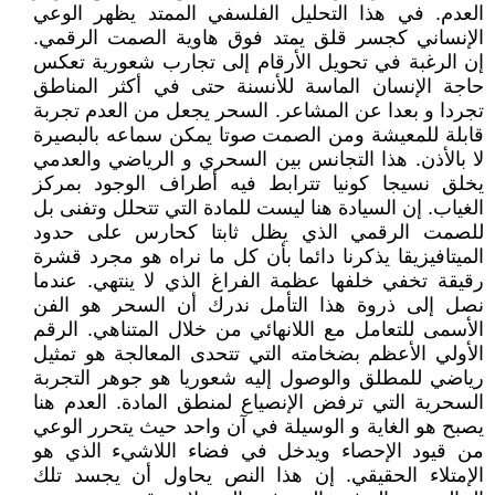
العدم. في هذا التحليل الفلسفي الممتد يظهر الوعي
الإنساني كجسر قلق يمتد فوق هاوية الصمت الرقمي.
إن الرغبة في تحويل الأرقام إلى تجارب شعورية تعكس
حاجة الإنسان الماسة للأنسنة حتى في أكثر المناطق
تجردا و بعدا عن المشاعر. السحر يجعل من العدم تجربة
قابلة للمعيشة ومن الصمت صوتا يمكن سماعه بالبصيرة
لا بالأذن. هذا التجانس بين السحري و الرياضي والعدمي
يخلق نسيجا كونيا تترابط فيه أطراف الوجود بمركز
الغياب. إن السيادة هنا ليست للمادة التي تتحلل وتفنى بل
للصمت الرقمي الذي يظل ثابتا كحارس على حدود
الميتافيزيقا يذكرنا دائما بأن كل ما نراه هو مجرد قشرة
رقيقة تخفي خلفها عظمة الفراغ الذي لا ينتهي. عندما
نصل إلى ذروة هذا التأمل ندرك أن السحر هو الفن
الأسمى للتعامل مع اللانهائي من خلال المتناهي. الرقم
الأولي الأعظم بضخامته التي تتحدى المعالجة هو تمثيل
رياضي للمطلق والوصول إليه شعوريا هو جوهر التجربة
السحرية التي ترفض الإنصياع لمنطق المادة. العدم هنا
يصبح هو الغاية و الوسيلة في آن واحد حيث يتحرر الوعي
من قيود الإحصاء ويدخل في فضاء اللاشيء الذي هو
الإمتلاء الحقيقي. إن هذا النص يحاول أن يجسد تلك