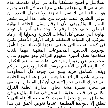
السلاسل و أصبح مستكفيا بذاته في عزلة مقدسة. هذه
العزلة هي التي تجعله يتماهى مع العدم لأن العدم بدوره
هو الحالة التي لا تقبل التجزئة ولا تحتمل التعدد. إن
الوعي البشري عندما يقترب من تخيل هذا الرقم يشعر
بالدوار الميتافيزيقي لأن الرقم يمثل الحافة النهائية
للمنطق. خلف هذا الرقم لا يوجد رقم آخر بل توجد
الهاوية التي تمتص كل البناءات الفكرية وتحولها إلى رماد
معرفي. إن السيادة المطلقة للرقم الأولي الأعظم تكمن
في كونه النقطة التي يتوقف عندها الإحصاء ليبدأ التأمل
الوجودي الخالص. المجموعات المنتهية مهما بلغت
ضخامتها تظل أسيرة لمفهوم التراكم وهو مفهوم مادي
بحت يعبر عن رغبة الوجود في إثبات نفسه عبر التكرار.
لكن الرقم الأولي الأعظم يرفض التكرار ويرفض التراكم
ويقف كشاهق فريد يبتلع في جوفه كل المحاولات
البشرية لتأطير الواقع. هنا يغدو الفراغ هو القوة الجاذبة
التي تحرك الوعي نحو إكتشاف أن كل المنطق الرياضي
هو مجرد قشرة هشة تحاول مداراة عظمة الفراغ
الكامن في قلب الحقيقة. السحر في هذا السياق هو فن
إستنطاق الفراغ وجعل الصمت يتكلم بلغة الأرقام التي لا
تنطق إلا بالوحدة المطلقة. عندما نغوص أعمق في هذا