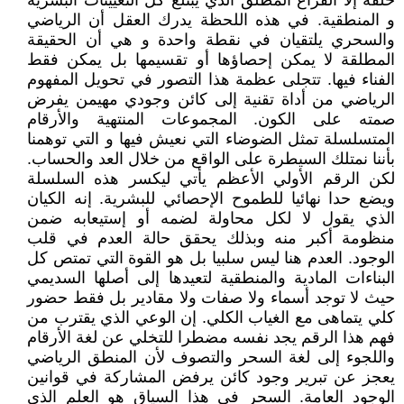
خلفه إلا الفراغ المطلق الذي يبتلع كل التعيينات البشرية
و المنطقية. في هذه اللحظة يدرك العقل أن الرياضي
والسحري يلتقيان في نقطة واحدة و هي أن الحقيقة
المطلقة لا يمكن إحصاؤها أو تقسيمها بل يمكن فقط
الفناء فيها. تتجلى عظمة هذا التصور في تحويل المفهوم
الرياضي من أداة تقنية إلى كائن وجودي مهيمن يفرض
صمته على الكون. المجموعات المنتهية والأرقام
المتسلسلة تمثل الضوضاء التي نعيش فيها و التي توهمنا
بأننا نمتلك السيطرة على الواقع من خلال العد والحساب.
لكن الرقم الأولي الأعظم يأتي ليكسر هذه السلسلة
ويضع حدا نهائيا للطموح الإحصائي للبشرية. إنه الكيان
الذي يقول لا لكل محاولة لضمه أو إستيعابه ضمن
منظومة أكبر منه وبذلك يحقق حالة العدم في قلب
الوجود. العدم هنا ليس سلبيا بل هو القوة التي تمتص كل
البناءات المادية والمنطقية لتعيدها إلى أصلها السديمي
حيث لا توجد أسماء ولا صفات ولا مقادير بل فقط حضور
كلي يتماهى مع الغياب الكلي. إن الوعي الذي يقترب من
فهم هذا الرقم يجد نفسه مضطرا للتخلي عن لغة الأرقام
واللجوء إلى لغة السحر والتصوف لأن المنطق الرياضي
يعجز عن تبرير وجود كائن يرفض المشاركة في قوانين
الوجود العامة. السحر في هذا السياق هو العلم الذي