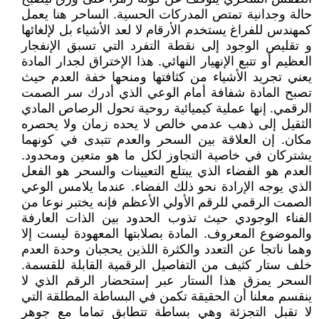
حالة وجدانية تمتص المدركات الحسية. الساحر هنا يعمل
كمهندس للفراغ يستخدم الأرقام لا لعد الأشياء بل لإلغائها
و تقليص الوجود إلى نقطة التفرد التي تسبق الإنفجار
العظيم أو تتبع الإنهيار النهائي. هذا الإختراق لجدار المادة
يعني تجريد الأشياء من كثافتها ومنحها خفة العدم حيث
تصبح المادة شفافة أمام الوعي الذي أدرك سر الصمت
الرقمي. إنها عملية كيميائية روحية تحول الرصاص المادي
الثقيل إلى ذهب عدمي خالص لا يحده زمان ولا يحصره
مكان. إن العلاقة بين السحر والعدم تتبدى في كونهما
يشتركان في خاصية التجاوز لكل ما هو متعين ومحدود.
العدم هو الفضاء الذي يبتلع التعيينات والسحر هو الفعل
الذي يوجه الإرادة نحو ذلك الفضاء. عندما يلامس الوعي
الصمت الرقمي للرقم الأولي الأعظم فإنه يختبر نوعا من
الفناء الوجودي حيث تذوب الحدود بين الذات العارفة
والموضوع المعروف. المادة بصلابتها المعهودة ليست إلا
وهما ناتجا عن التعدد والكثرة اللذين يحجبان وحدة العدم
خلف ستار كثيف من التفاصيل الرقمية القابلة للقسمة.
السحر يمزق هذا الستار عبر إستحضار الرقم الذي لا
ينقسم معلنا أن الحقيقة تكمن في البساطة المطلقة التي
لا تقبل التجزئة وهي بساطة تتطابق تماما مع جوهر