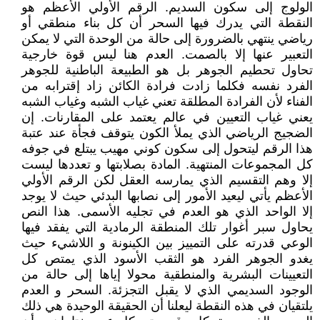
الولوج إلى سكون السديم. الرقم الأولي الأعظم هو
النقطة التي يدرك فيها السحر أن كل بناء منطقي أو
رياضي ينتهي بالضرورة إلى حالة من الوحدة التي لا يمكن
التعبير عنها إلا بالصمت. العدم هنا ليس قوة خارجية
تحاول تحطيم الجوهر بل هو الطبيعة الباطنية للجوهر
الفرد نفسه فكلما زادت فرادة الكائن زاد إقترابه من
الفناء لأن الفرادة المطلقة تعني غياب الشبه وغياب الشبه
يعني غياب التعيين في عالم يعتمد على المقارنات. إن
الضجيج الرياضي الذي يملأ الكون يتوقف فجأة عند عتبة
هذا الرقم ليتحول إلى سكون كوني مهيب يبتلع في جوفه
كل المجموعات المنتهية. المادة بصلابتها و تعددها ليست
إلا وهم التقسيم الذي يمارسه العقل لكن الرقم الأولي
الأعظم يأتي ليعيد الأمور إلى نصابها البدئي حيث لا يوجد
إلا الواحد الذي هو العدم في تجليه الأسمى. هذا النص
يحاول سبر أغوار تلك المنطقة الرمادية التي يفقد فيها
الوعي قدرته على التمييز بين الكينونة و اللاشيء حيث
يغدو الجوهر الفرد هو الثقب الأسود الذي يمتص كل
التعيينات البشرية والمنطقية محولا إياها إلى حالة من
الوجود السديمي الذي لا يقبل التجزئة. السحر و العدم
يلتقيان في هذه النقطة ليعلنا أن الحقيقة الوحيدة هي ذلك