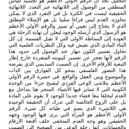
التحليل نجد أن الرقم الأولي الأعظم هو تجسيد لليأس
المنطقي من الوصول إلى اللانهائية عبر التعدد. اللانهائية
الحقيقية ليست في الكثرة بل في التفرد الذي لا يمكن
تجاوزه. العدم ليس فراغا سلبيا بل هو الإمتلاء المطلق
الذي لا يحتاج إلى تعيين أو تمييز والرقم الأولي الأعظم
هو الرسول الذي أرسله الوجود ليعلن أن نهاية الرحلة هي
العودة إلى البساطة الأولى التي لا تقبل القسمة. إن كل
البناء المادي الذي نعيش فيه وكل النظريات العلمية التي
تحاول تفسير الكون تنهار عند الوصول إلى حدود هذا
الرقم لأنها تعجز عن تفسير كينونته المتفردة خارج إطار
التبعية للأرقام الأخرى. إن الصمت السديمي الذي يفرضه
هذا التصور الفلسفي يمحو كل الفوارق بين الذات
والموضوع وبين العقل والواقع. في حضرة الرقم الأولي
الأعظم يتلاشى الوعي الفردي ليصبح جزءا من الوحدة
الكونية التي لا تتمايز فيها الأشياء. السحر هنا يتداخل مع
العدم ليخلقا معا فضاء جديدا للوجود لا يقوم على المادة
بل على الروح الخالصة التي تدرك أن الحقيقة الوحيدة
هي اللاشيء الذي يضم في طياته كل شيء. الرقم
الأولي الأعظم هو المرآة التي يرى فيها الوجود وجهه
الحقيقي وهو وجه العدم المتخفي خلف أقنعة الأرقام
والحسابات. إنها رحلة الوعي من الضجيج إلى الصمت