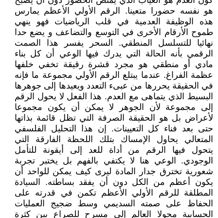
كون العدم هو الغياب الذي يمتص الحضور دون أن يصبح
هو نفسه حضورا متعينا. الرقم الأولي الأعظم يمارس
هذه الوظيفة العدمية في قلب الرياضيات فهو ينهي
طموح الأرقام الأخرى في التوسع والتضاعف و يضع حدا
نهائيا للتسلسل المنطقي. السحر يفسر هذا الصمت
الرقمي بأنه الحالة التي يدرك فيها الوعي أن كل بناء
مادي أو منطقي هو مجرد قشرة رقيقة تخفي خلفها
عظمة الفراغ. عندما يبتلع الرقم الأولي مجموعة ما فإنه
في الحقيقة يحررها من عبىء التعدد ويعيدها إلى جوهرها
البسيط الذي يتماهى مع العدم. هذا الفعل لا يحول الرقم
إلى مجموعة لأن الجوهر لا يمكن أن يكون مجموعا
لأعراض بل هو الحقيقة الصرفة التي تظل قائمة بذاتها
حتى بعد فناء كل التعيينات. إن هذا التحليل الفلسفي
المتعالي يحاول الإمساك بتلك اللحظة الفارقة التي
يتحول فيها الرقم من أداة للعد إلى أيقونة للتأمل
الوجودي. الوعي هنا لا يكتفي بالفهم بل يختبر تجربة
شعورية تخترق جدار المادة ليرى كيف يمكن للواحد أن
يكون أعظم من الكل دون أن يفقد بساطته. السيادة
المطلقة للرقم الأولي الأعظم تكمن في قدرته على
الحفاظ على صمته السديمي وسط ضجيج العمليات
الحسابية محولا العالم إلى مسرح للصراع بين كثرة