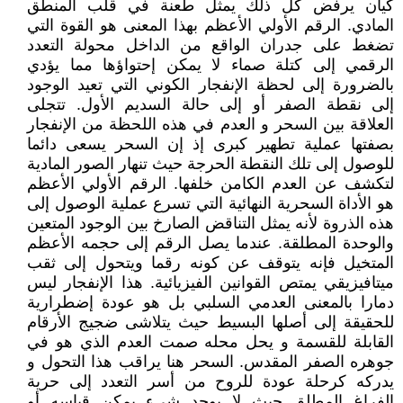
كيان يرفض كل ذلك يمثل طعنة في قلب المنطق
المادي. الرقم الأولي الأعظم بهذا المعنى هو القوة التي
تضغط على جدران الواقع من الداخل محولة التعدد
الرقمي إلى كتلة صماء لا يمكن إحتواؤها مما يؤدي
بالضرورة إلى لحظة الإنفجار الكوني التي تعيد الوجود
إلى نقطة الصفر أو إلى حالة السديم الأول. تتجلى
العلاقة بين السحر و العدم في هذه اللحظة من الإنفجار
بصفتها عملية تطهير كبرى إذ إن السحر يسعى دائما
للوصول إلى تلك النقطة الحرجة حيث تنهار الصور المادية
لتكشف عن العدم الكامن خلفها. الرقم الأولي الأعظم
هو الأداة السحرية النهائية التي تسرع عملية الوصول إلى
هذه الذروة لأنه يمثل التناقض الصارخ بين الوجود المتعين
والوحدة المطلقة. عندما يصل الرقم إلى حجمه الأعظم
المتخيل فإنه يتوقف عن كونه رقما ويتحول إلى ثقب
ميتافيزيقي يمتص القوانين الفيزيائية. هذا الإنفجار ليس
دمارا بالمعنى العدمي السلبي بل هو عودة إضطرارية
للحقيقة إلى أصلها البسيط حيث يتلاشى ضجيج الأرقام
القابلة للقسمة و يحل محله صمت العدم الذي هو في
جوهره الصفر المقدس. السحر هنا يراقب هذا التحول و
يدركه كرحلة عودة للروح من أسر التعدد إلى حرية
الفراغ المطلق حيث لا يوجد شيء يمكن قياسه أو