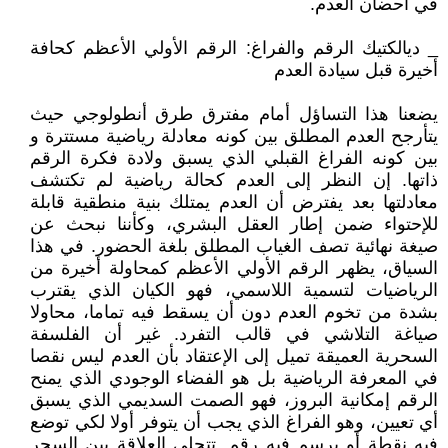
في أحضان العدم.
_ ديالكتيك الرقم والفراغ: الرقم الأولي الأعظم كحافة
أخيرة قبل سيادة العدم
يضعنا هذا التساؤل أمام مفترق طرق أنطولوجي حيث
يتأرجح العدم المطلق بين كونه معادلة رياضية مستترة و
بين كونه الفراغ القبلي الذي يسبق ولادة فكرة الرقم
ذاتها. إن النظر إلى العدم كحالة رياضية لم تكتشف
معادلتها بعد يفترض أن العدم يمتلك بنية منطقية قابلة
للإحتواء ضمن إطار العقل البشري، وكأننا نبحث عن
صيغة نهائية تصف الغياب المطلق بلغة الحضور. في هذا
السياق، يظهر الرقم الأولي الأعظم كمحاولة أخيرة من
الرياضيات لتسمية اللاسمي، فهو الكيان الذي يقترب
بشدة من تخوم العدم دون أن يسقط فيه تماما، محاولا
صياغة التلاشي في قالب التفرد. غير أن الفلسفة
السحرية العميقة تميل إلى الإعتقاد بأن العدم ليس نقصا
في المعرفة الرياضية بل هو الفضاء الوجودي الذي يمنح
الرقم إمكانية البروز، فهو الصمت السديمي الذي يسبق
أي تعيين، وهو الفراغ الذي يجب أن يتوفر أولا لكي توضع
فيه نقطة أو يرسم فيه رقم. تتجلى العلاقة بين السحر