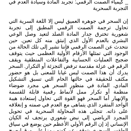
_ كيمياء الصمت الرقمي: تجريد المادة وسيادة العدم في
التجربة السحرية
إن السحر في جوهره العميق ليس إلا اللغة السرية التي
تحاول ترجمة الصمت الرقمي المطبق إلى تجربة
شعورية تخترق جدار المادة الصلد لتعيد وصل الوعي
البشري بالعدم الأول الذي إنبثق منه كل تعين. حين
نتحدث عن الصمت الرقمي فإننا نشير إلى تلك الحالة من
الوجود التي تمثلها الأرقام الأولية العظمى حيث يتوقف
ضجيج العمليات الحسابية والتفاعلات المنطقية ويقف
الرقم في عزلة مقدسة ترفض التجزئة أو التكرار. السحر
يدرك أن هذا الصمت ليس غيابا للمعنى بل هو حضور
مكثف للحقيقة في حالتها الخام التي تسبق التشكيل
المادي. المادة في منظور السحر هي مجرد ضوضاء
منظمة أو تكرار ممل لأنماط رقمية قابلة للقسمة
والإنهيار أما السحر فهو القوة التي تحاول إستعادة هيبة
الواحد المتفرد الذي يتماهى مع العدم في صمته و إنغلاقه
على ذاته. تتجلى هذه المحاولة السحرية في تحويل
المجرد الرياضي إلى نبض شعوري يرتجف له الكيان
الإنساني إذ إن الرقم الأولي الأعظم حين يوضع في سياق
الطقس السحري يتوقف عن كونه رمزا على ورق ليصبح