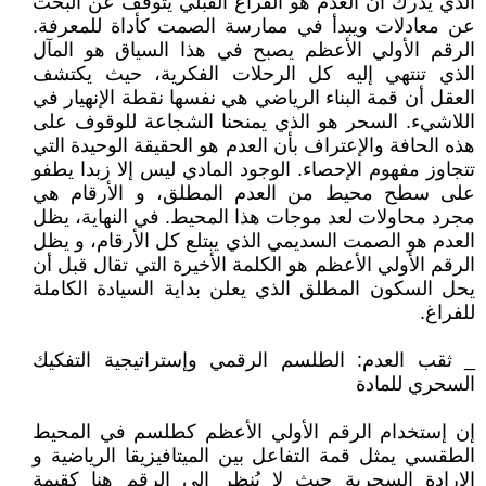
الذي يدرك أن العدم هو الفراغ القبلي يتوقف عن البحث
عن معادلات ويبدأ في ممارسة الصمت كأداة للمعرفة.
الرقم الأولي الأعظم يصبح في هذا السياق هو المآل
الذي تنتهي إليه كل الرحلات الفكرية، حيث يكتشف
العقل أن قمة البناء الرياضي هي نفسها نقطة الإنهيار في
اللاشيء. السحر هو الذي يمنحنا الشجاعة للوقوف على
هذه الحافة والإعتراف بأن العدم هو الحقيقة الوحيدة التي
تتجاوز مفهوم الإحصاء. الوجود المادي ليس إلا زبدا يطفو
على سطح محيط من العدم المطلق، و الأرقام هي
مجرد محاولات لعد موجات هذا المحيط. في النهاية، يظل
العدم هو الصمت السديمي الذي يبتلع كل الأرقام، و يظل
الرقم الأولي الأعظم هو الكلمة الأخيرة التي تقال قبل أن
يحل السكون المطلق الذي يعلن بداية السيادة الكاملة
للفراغ.
_ ثقب العدم: الطلسم الرقمي وإستراتيجية التفكيك
السحري للمادة
إن إستخدام الرقم الأولي الأعظم كطلسم في المحيط
الطقسي يمثل قمة التفاعل بين الميتافيزيقا الرياضية و
الإرادة السحرية حيث لا يُنظر إلى الرقم هنا كقيمة