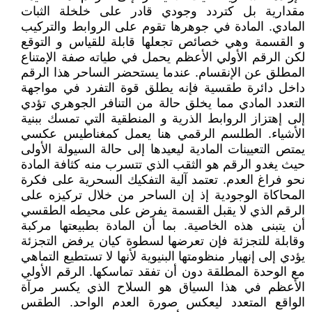
مقدارية بل كتردد وجودي قادر على خلخلة الثبات
المادي. المادة في جوهرها تقوم على الروابط والتركيب
و القسمة وهي خصائص تجعلها قابلة للقياس و التوقع
لكن الرقم الأولي الأعظم يحمل في طياته صفة الإمتناع
المطلق عن الإنقسام. عندما يستحضر الساحر هذا الرقم
داخل دائرة طقسية فإنه يطلق قوة التفرد في مواجهة
التعدد المادي مما يخلق حالة من التنافر الجوهري تؤدي
إلى إهتزاز الروابط الذرية و المنطقية التي تمسك ببنية
الأشياء. الطلسم الرقمي هنا يعمل كمغناطيس عكسي
يمتص التعيينات المادية ليعيدها إلى حالة السيولة الأولى
حيث يغدو الرقم هو الثقب الذي تتسرب منه كثافة المادة
نحو فراغ العدم. تعتمد آلية التفكيك السحرية على فكرة
المحاكاة الوجودية إذ إن الساحر من خلال تركيزه على
الرقم الذي لا يقبل القسمة يفرض على محيطه الطقسي
أن يتبنى هذه الخاصية. بما أن المادة بطبيعتها مركبة
وقابلة للتجزئة فإن تعرضها لسطوة كيان يرفض التجزئة
يؤدي إلى إنهيار منظومتها البنيوية لأنها لا تستطيع التماهي
مع الوحدة المطلقة دون أن تفقد تماسكها. الرقم الأولي
الأعظم في هذا السياق هو السلاح الذي يكسر مرآة
الواقع المتعدد ليعكس صورة العدم الواحد. الطقس