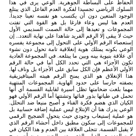
الحفاظ على البساطة الجوهرية. الوعي يرى في هذا
السلوك الرياضي تجسيدا لفكرة العدم الفاعل الذي يبتلع
الوجود المتعين دون أن يكتسب هو نفسه تعينا جديدا.
العدم هنا ليس وعاء فارغا بل هو القوة التي تفتت
المجموعات و تعيدها إلى حالة الصمت السديمي الأول
حيث لا يبقى إلا الرقم الفريد شاهدا على نهاية التعدد.. إن
إستعصاء الرقم الأولي على التحول إلى مجموعة يفسره
الوعي بكونه يمتلك هوية إنغلاقية تامة تحول دون نشوء
أي علاقة بنيوية بينه وبين ما يبتلعه. في المجموعة العادية
تكون الأجزاء هي التي تحدد الكل أما في حالة الرقم
الأولي الأعظم فإن الكل سابق على الأجزاء بل وناف لها.
هذا الإنغلاق هو الذي يمنح الرقم هيبته الميتافيزيقية
بصفته حارسا على حدود الهاوية. المجموعات المنتهية
مهما بلغت ضخامتها تظل أسيرة لقابلية القسمة أي أنها
تحمل في طياتها بذور فنائها وتشتتها أما الرقم الأولي فهو
الكيان الذي هضم فكرة الفناء و أصبح منيعا ضد التحلل.
الوعي يدرك هنا أن الإبتلاع ليس عملية إضافة حسابية بل
هو عملية إستيعاب وجودي حيث يتحول الضجيج الرقمي
للمجموعات إلى سكون مطبق داخل أحشاء الرقم الذي
لا يقبل القسمة. تتجلى العلاقة بين العدم و هذا الكيان في