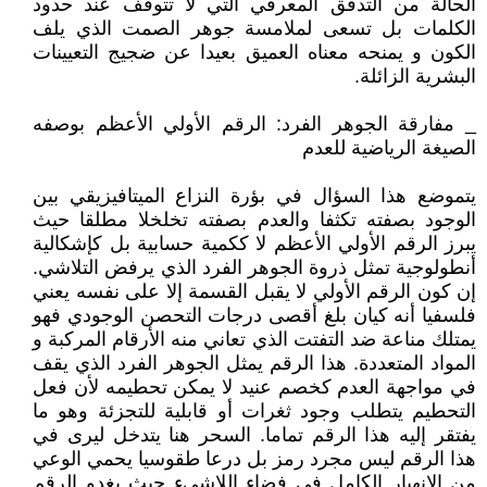
الحالة من التدفق المعرفي التي لا تتوقف عند حدود
الكلمات بل تسعى لملامسة جوهر الصمت الذي يلف
الكون و يمنحه معناه العميق بعيدا عن ضجيج التعيينات
البشرية الزائلة.
_ مفارقة الجوهر الفرد: الرقم الأولي الأعظم بوصفه
الصيغة الرياضية للعدم
يتموضع هذا السؤال في بؤرة النزاع الميتافيزيقي بين
الوجود بصفته تكثفا والعدم بصفته تخلخلا مطلقا حيث
يبرز الرقم الأولي الأعظم لا ككمية حسابية بل كإشكالية
أنطولوجية تمثل ذروة الجوهر الفرد الذي يرفض التلاشي.
إن كون الرقم الأولي لا يقبل القسمة إلا على نفسه يعني
فلسفيا أنه كيان بلغ أقصى درجات التحصن الوجودي فهو
يمتلك مناعة ضد التفتت الذي تعاني منه الأرقام المركبة و
المواد المتعددة. هذا الرقم يمثل الجوهر الفرد الذي يقف
في مواجهة العدم كخصم عنيد لا يمكن تحطيمه لأن فعل
التحطيم يتطلب وجود ثغرات أو قابلية للتجزئة وهو ما
يفتقر إليه هذا الرقم تماما. السحر هنا يتدخل ليرى في
هذا الرقم ليس مجرد رمز بل درعا طقوسيا يحمي الوعي
من الإنهيار الكامل في فضاء اللاشيء حيث يغدو الرقم