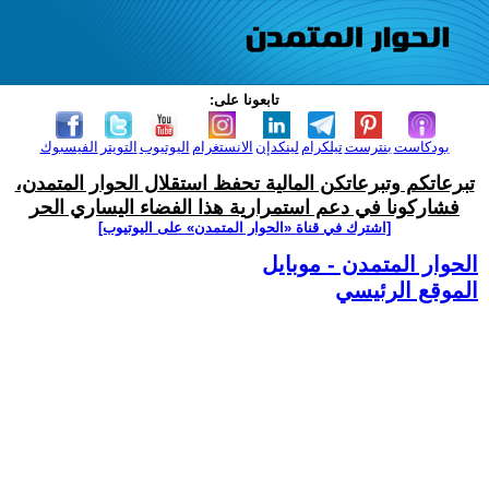
تابعونا على:
بودكاست
بنترست
تيلكرام
لينكدإن
الانستغرام
اليوتيوب
التويتر
الفيسبوك
تبرعاتكم وتبرعاتكن المالية تحفظ استقلال الحوار المتمدن،
فشاركونا في دعم استمرارية هذا الفضاء اليساري الحر
[اشترك في قناة ‫«الحوار المتمدن» على اليوتيوب]
الحوار المتمدن - موبايل
الموقع الرئيسي