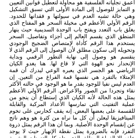
أعمق تجلياته الفلسفية هو محاولة لتعطيل قوانين التعيين
و التمايز للوصول إلى المادة الأولى التي تسبق التشكيل
وهي حالة تشبه العدم في سيولتها و فقدانها للحدود.
الرقم الأولي الأعظم في مخيلة السحر هو المفتاح الذي
يغلق باب التعدد ويفتح باب الوحدة السديمية حيث ينهار
المنطق الذي يقسم العالم إلى أجزاء وتفاصيل. السحر
يستخدم هذا الرقم كأداة لإمتصاص الضجيج الوجودي
وتحويله إلى سكون مطلق لأن الوصول إلى الرقم الذي لا
ينقسم هو وصول إلى نهاية التطور الرقمي وبداية
الإنحدار نحو الهوة التي لا قاع لها. هنا يغدو الكيان
الرياضي هو الجسر الذي يعبره الوعي ليدرك أن قمة
الإمتلاء بالتفرد هي نفسها قمة الفراغ من التعين. إن
العدم ليس نفيا للوجود بقدر ما هو الوجود في حالته الأكثر
نقاء وتجردا من الصور والأعراض. الرقم الأولي الأعظم
يمثل هذه الحالة لأنه الكيان الذي إستطاع أن ينجو من
عملية التفتيت التي تمارسها الأعداد المركبة والقابلة
للقسمة على بعضها البعض. إنه يقف كحارس على تخوم
الميتافيزيقا ليعلن أن كل ما نراه من كثرة هو وهم ناتج
عن إنقسام الوحدة الأصلية. وبما أن هذا الرقم يمثل ذروة
التفرد فإنه بالضرورة يمثل نقطة الإنهيار حيث لا يوجد