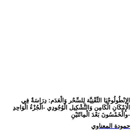
الِإنْطُولُوجْيَا التِّقْنِيَّة لِلسِّحْر وَالْعَدَم: دِرَاسَةٌ فِي
الْإِمْكَانِ الْكَامِن وَالتَّشْكِيل الْوُجُودِي -الْجُزْءُ الْوَاحِدِ
والْخَمْسُونَ بَعْدَ الْمِائَتَيْنِ-
حمودة المعناوي