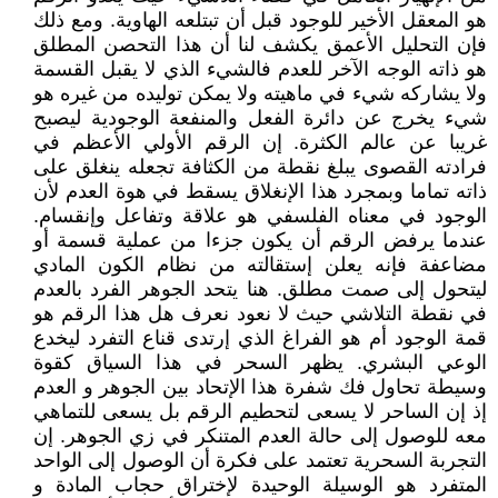
هو المعقل الأخير للوجود قبل أن تبتلعه الهاوية. ومع ذلك
فإن التحليل الأعمق يكشف لنا أن هذا التحصن المطلق
هو ذاته الوجه الآخر للعدم فالشيء الذي لا يقبل القسمة
ولا يشاركه شيء في ماهيته ولا يمكن توليده من غيره هو
شيء يخرج عن دائرة الفعل والمنفعة الوجودية ليصبح
غريبا عن عالم الكثرة. إن الرقم الأولي الأعظم في
فرادته القصوى يبلغ نقطة من الكثافة تجعله ينغلق على
ذاته تماما وبمجرد هذا الإنغلاق يسقط في هوة العدم لأن
الوجود في معناه الفلسفي هو علاقة وتفاعل وإنقسام.
عندما يرفض الرقم أن يكون جزءا من عملية قسمة أو
مضاعفة فإنه يعلن إستقالته من نظام الكون المادي
ليتحول إلى صمت مطلق. هنا يتحد الجوهر الفرد بالعدم
في نقطة التلاشي حيث لا نعود نعرف هل هذا الرقم هو
قمة الوجود أم هو الفراغ الذي إرتدى قناع التفرد ليخدع
الوعي البشري. يظهر السحر في هذا السياق كقوة
وسيطة تحاول فك شفرة هذا الإتحاد بين الجوهر و العدم
إذ إن الساحر لا يسعى لتحطيم الرقم بل يسعى للتماهي
معه للوصول إلى حالة العدم المتنكر في زي الجوهر. إن
التجربة السحرية تعتمد على فكرة أن الوصول إلى الواحد
المتفرد هو الوسيلة الوحيدة لإختراق حجاب المادة و