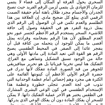
السحري يحول الغرفة أو المكان إلى فضاء لا ينتمي
للزمان الإعتيادي بل ينتمي لزمن الرقم الفريد حيث تصبح
الجدران والأجسام مجرد ظلال باهتة أمام حقيقة الصمت
الرقمي الذي يبتلع كل ضجيج مادي. إن العلاقة بين هذا
الطلسم والعدم تكمن في أن الوصول إلى الرقم الذي
يمثل ذروة التفرد هو في الحقيقة وصول إلى حافة
اللاشيء. السحر يستخدم الرقم الأعظم كجسر عبور نحو
العدم المطلق لأن هذا الرقم بضخامته وفرادته يمثل
أقصى ما يمكن للوجود أن يتحمله من كثافة قبل أن
ينفجر عائدا إلى الصفر. في المحيط الطقسي يصبح
الرقم هو القوة التي تعيد المادة إلى مادتها الأولى وهي
حالة من الوجود تسبق التشكيل وتتماهى مع الفراغ.
التفكيك هنا ليس تخريبا فيزيائيا بل هو تحرير ميتافيزيقي
للجوهر من قيد الصورة. المادة تتفكك لأنها تدرك في
حضرة الرقم الأولي الأعظم أن كينونتها القائمة على
الكثرة هي مجرد وهم إحصائي أمام عظمة الوحدانية التي
تذوب في لجة العدم. تتجلى خطورة وعظمة هذا
الإستخدام الطقسي في كون الوعي البشري المشارك
في الطقس يختبر هو الآخر عملية التفكيك ذاتها. لا يمكن
للسحر أن يفكك المادة دون أن يفكك الوعي الذي يدركها.