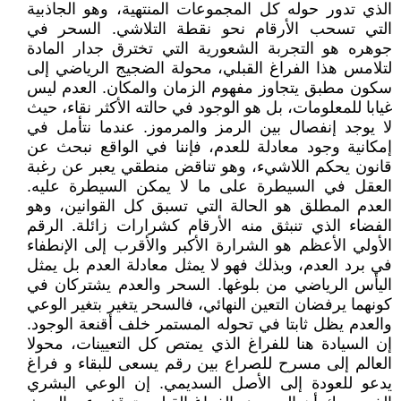
الذي تدور حوله كل المجموعات المنتهية، وهو الجاذبية
التي تسحب الأرقام نحو نقطة التلاشي. السحر في
جوهره هو التجربة الشعورية التي تخترق جدار المادة
لتلامس هذا الفراغ القبلي، محولة الضجيج الرياضي إلى
سكون مطبق يتجاوز مفهوم الزمان والمكان. العدم ليس
غيابا للمعلومات، بل هو الوجود في حالته الأكثر نقاء، حيث
لا يوجد إنفصال بين الرمز والمرموز. عندما نتأمل في
إمكانية وجود معادلة للعدم، فإننا في الواقع نبحث عن
قانون يحكم اللاشيء، وهو تناقض منطقي يعبر عن رغبة
العقل في السيطرة على ما لا يمكن السيطرة عليه.
العدم المطلق هو الحالة التي تسبق كل القوانين، وهو
الفضاء الذي تنبثق منه الأرقام كشرارات زائلة. الرقم
الأولي الأعظم هو الشرارة الأكبر والأقرب إلى الإنطفاء
في برد العدم، وبذلك فهو لا يمثل معادلة العدم بل يمثل
اليأس الرياضي من بلوغها. السحر والعدم يشتركان في
كونهما يرفضان التعين النهائي، فالسحر يتغير بتغير الوعي
والعدم يظل ثابتا في تحوله المستمر خلف أقنعة الوجود.
إن السيادة هنا للفراغ الذي يمتص كل التعيينات، محولا
العالم إلى مسرح للصراع بين رقم يسعى للبقاء و فراغ
يدعو للعودة إلى الأصل السديمي. إن الوعي البشري