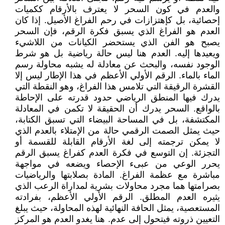
والعدم في كون السحر لا يعترف بالأرقام ككميات
إحصائية، بل كإهتزازات في رحم الفراغ الأصيل. إذا كان
العدم هو الفراغ الذي يسبق فكرة الرقم، فإن السحر
يصبح هو الفن الذي يستحضر الكيانات من اللاشيء
ويعيدها إليه. العدم هنا ليس حالة رياضية بل هو شرط
الوجود نفسه، والبحث عن معادلة له يشبه محاولة رسم
الماء بالماء. الرقم الأولي الأعظم في هذا الإطار ليس إلا
القشرة الرقيقة التي تلامس هذا الفراغ، وهو النقطة التي
يدرك فيها المنطق الرياضي حدود قدرته على الإحاطة
بالواقع. السحر يدرك أن الحقيقة لا تكمن في المعادلة
المكتشفة، بل في المساحة البيضاء التي تسبق الكتابة،
حيث يمثل الصمت الرقمي حالة من الإمتلاء بالعدم الذي
لا يمكن ترجمته إلى لغة الأرقام القابلة للقسمة أو
التجزئة. إن التوسع في فكرة العدم كفراغ يسبق الرقم
يحرر الوعي من عبىء الإحصاء ويضعه في مواجهة
مباشرة مع عظمة الفراغ. المادة بصلابتها والرياضيات
بصرامتها هما مجرد محاولات بشرية لمداراة الرعب الذي
يثيره العدم المطلق. الرقم الأولي الأعظم، بفرادته
المستعصية، يمثل الحافة النهائية لهذه المحاولة، حيث يبلغ
التعيين ذروته فيتحول إلى عدم. هنا يغدو العدم هو المركز