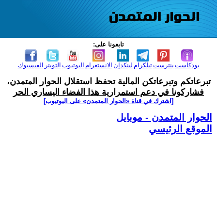
تابعونا على:
بودكاست
بنترست
تيلكرام
لينكدإن
الانستغرام
اليوتيوب
التويتر
الفيسبوك
تبرعاتكم وتبرعاتكن المالية تحفظ استقلال الحوار المتمدن،
فشاركونا في دعم استمرارية هذا الفضاء اليساري الحر
[اشترك في قناة ‫«الحوار المتمدن» على اليوتيوب]
الحوار المتمدن - موبايل
الموقع الرئيسي