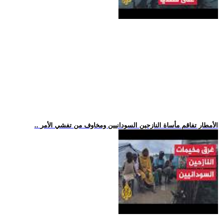
.. الأمطار تفاقم مأساة النازحين السودانيين ومخاوف من تفشي الأمر