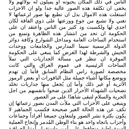
الناس في ذلك المكان يحبونه او يميلون له بولائهم ولا
يخفى ان تكلفة هذه الصور عالية جدا ولو ان الاحزاب
استغلت هذه الاموال بدل ان تطبع بها صور لزعمائها لا
تغني ولا تشبع من جوع ووزعتها على ذوي الفاقة لكان
اجدى لها ولكسبت ود كثير من الناس واعتقد ان على
الحكومة ان تحد من انتشار هذه الظاهرة وتمنع من
استخدام الساحات العامة ومداخل الشوارع وكافة دوائر
الدولة الرسمية سيما المدارس والجامعات ووحدات
الجيش والشرطة لهذا الغرض كما ينبغي على الحكومة
الموقرة ان تنظر في مسألة الجداريات التي تملأ
الساحات الرئيسية في عموم العراق والتي كانت
مخصصة لصورة راس النظام السابق فأما إن تهدم
ويوضع مكانها أشياء جميلة مثل النافورات أو بعض الرموز
الأثرية أو غير ذلك وأما إن يُجعل منها جداريات تخلد
تضحيات الشهداء الأحرار الذين ضحوا بأنفسهم من اجل
الحرية والسلام لتبقى شاهدًا على مر العصور
وينبغي على الأحزاب التي ملأت المدن بصور زعمائها إن
تكف عن هذه الحالة الغير صحيحة فكسب الجماهير لا
يكون بكثرة نشر الصور ولنتعاون جميعنا أفراداً وجماعات
وأحزاب باتجاه واحد هو بناء الوطن المُدمر وإنجاح العملية
الديمقراطية ونحافظ على أمن واستقرار أمتنا العراقية