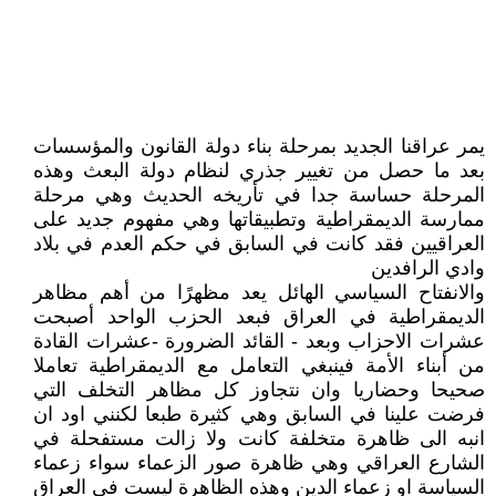
يمر عراقنا الجديد بمرحلة بناء دولة القانون والمؤسسات
بعد ما حصل من تغيير جذري لنظام دولة البعث وهذه
المرحلة حساسة جدا في تأريخه الحديث وهي مرحلة
ممارسة الديمقراطية وتطبيقاتها وهي مفهوم جديد على
العراقيين فقد كانت في السابق في حكم العدم في بلاد
وادي الرافدين
والانفتاح السياسي الهائل يعد مظهرًا من أهم مظاهر
الديمقراطية في العراق فبعد الحزب الواحد أصبحت
عشرات الاحزاب وبعد - القائد الضرورة -عشرات القادة
من أبناء الأمة فينبغي التعامل مع الديمقراطية تعاملا
صحيحا وحضاريا وان نتجاوز كل مظاهر التخلف التي
فرضت علينا في السابق وهي كثيرة طبعا لكنني اود ان
انبه الى ظاهرة متخلفة كانت ولا زالت مستفحلة في
الشارع العراقي وهي ظاهرة صور الزعماء سواء زعماء
السياسة او زعماء الدين وهذه الظاهرة ليست في العراق