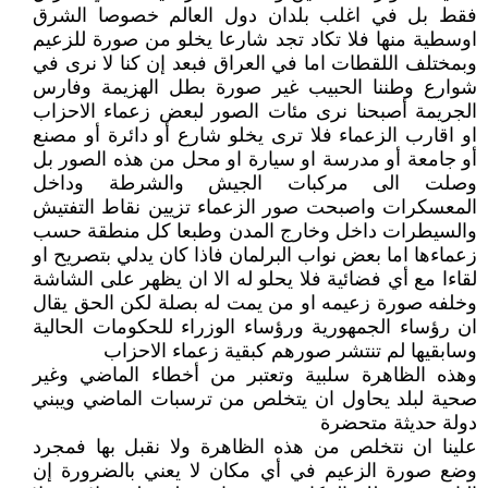
فقط بل في اغلب بلدان دول العالم خصوصا الشرق
اوسطية منها فلا تكاد تجد شارعا يخلو من صورة للزعيم
وبمختلف اللقطات اما في العراق فبعد إن كنا لا نرى في
شوارع وطننا الحبيب غير صورة بطل الهزيمة وفارس
الجريمة أصبحنا نرى مئات الصور لبعض زعماء الاحزاب
او اقارب الزعماء فلا ترى يخلو شارع أو دائرة أو مصنع
أو جامعة أو مدرسة او سيارة او محل من هذه الصور بل
وصلت الى مركبات الجيش والشرطة وداخل
المعسكرات واصبحت صور الزعماء تزيين نقاط التفتيش
والسيطرات داخل وخارج المدن وطبعا كل منطقة حسب
زعماءها اما بعض نواب البرلمان فاذا كان يدلي بتصريح او
لقاءا مع أي فضائية فلا يحلو له الا ان يظهر على الشاشة
وخلفه صورة زعيمه او من يمت له بصلة لكن الحق يقال
ان رؤساء الجمهورية ورؤساء الوزراء للحكومات الحالية
وسابقيها لم تنتشر صورهم كبقية زعماء الاحزاب
وهذه الظاهرة سلبية وتعتبر من أخطاء الماضي وغير
صحية لبلد يحاول ان يتخلص من ترسبات الماضي ويبني
دولة حديثة متحضرة
علينا ان نتخلص من هذه الظاهرة ولا نقبل بها فمجرد
وضع صورة الزعيم في أي مكان لا يعني بالضرورة إن