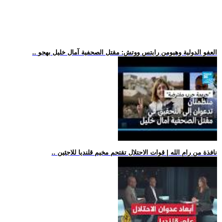
.. العفو الدولية وهيومن رايتس ووتش: مقتل الصحفية آمال خليل بهجو
.. نافذة من رام الله | قوات الاحتلال تقتحم مخيم قلنديا للاجئين