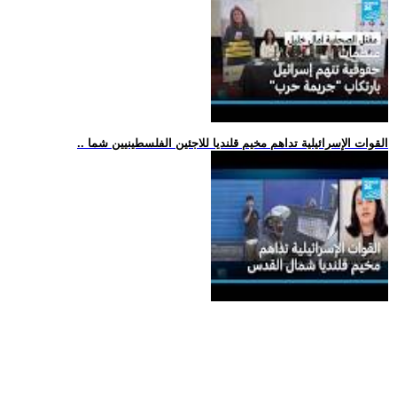
.. القوات الإسرائيلية تداهم مخيم قلنديا للاجئين الفلسطينيين شما