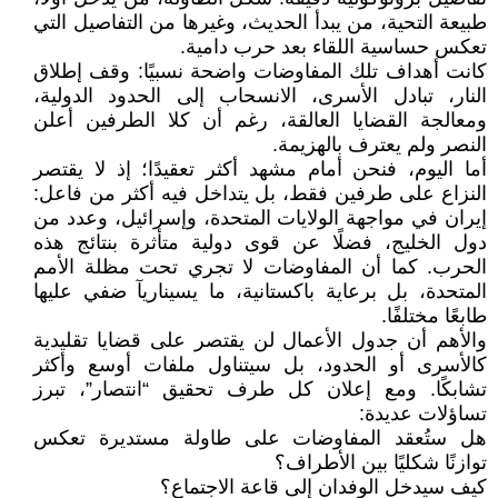
طبيعة التحية، من يبدأ الحديث، وغيرها من التفاصيل التي
تعكس حساسية اللقاء بعد حرب دامية.
كانت أهداف تلك المفاوضات واضحة نسبيًا: وقف إطلاق
النار، تبادل الأسرى، الانسحاب إلى الحدود الدولية،
ومعالجة القضايا العالقة، رغم أن كلا الطرفين أعلن
النصر ولم يعترف بالهزيمة.
أما اليوم، فنحن أمام مشهد أكثر تعقيدًا؛ إذ لا يقتصر
النزاع على طرفين فقط، بل يتداخل فيه أكثر من فاعل:
إيران في مواجهة الولايات المتحدة، وإسرائيل، وعدد من
دول الخليج، فضلًا عن قوى دولية متأثرة بنتائج هذه
الحرب. كما أن المفاوضات لا تجري تحت مظلة الأمم
المتحدة، بل برعاية باكستانية، ما يسيناريآ ضفي عليها
طابعًا مختلفًا.
والأهم أن جدول الأعمال لن يقتصر على قضايا تقليدية
كالأسرى أو الحدود، بل سيتناول ملفات أوسع وأكثر
تشابكًا. ومع إعلان كل طرف تحقيق “انتصار”، تبرز
تساؤلات عديدة:
هل ستُعقد المفاوضات على طاولة مستديرة تعكس
توازنًا شكليًا بين الأطراف؟
كيف سيدخل الوفدان إلى قاعة الاجتماع؟