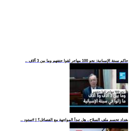
.. حاكم سبتة الإسبانية: نحو 100 مهاجر لقوا حتفهم وما بين 3 آلاف
.. بغداد تحسم ملف السلاح.. هل تبدأ المواجهة مع الفصائل؟ | #ستود