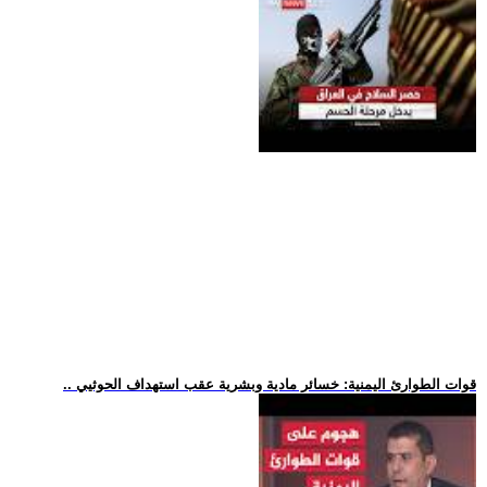
.. قوات الطوارئ اليمنية: خسائر مادية وبشرية عقب استهداف الحوثيي