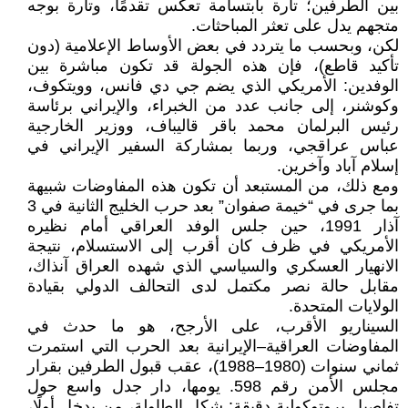
بين الطرفين؛ تارة بابتسامة تعكس تقدمًا، وتارة بوجه
متجهم يدل على تعثر المباحثات.
لكن، وبحسب ما يتردد في بعض الأوساط الإعلامية (دون
تأكيد قاطع)، فإن هذه الجولة قد تكون مباشرة بين
الوفدين: الأمريكي الذي يضم جي دي فانس، وويتكوف،
وكوشنر، إلى جانب عدد من الخبراء، والإيراني برئاسة
رئيس البرلمان محمد باقر قاليباف، ووزير الخارجية
عباس عراقجي، وربما بمشاركة السفير الإيراني في
إسلام آباد وآخرين.
ومع ذلك، من المستبعد أن تكون هذه المفاوضات شبيهة
بما جرى في “خيمة صفوان” بعد حرب الخليج الثانية في 3
آذار 1991، حين جلس الوفد العراقي أمام نظيره
الأمريكي في ظرف كان أقرب إلى الاستسلام، نتيجة
الانهيار العسكري والسياسي الذي شهده العراق آنذاك،
مقابل حالة نصر مكتمل لدى التحالف الدولي بقيادة
الولايات المتحدة.
السيناريو الأقرب، على الأرجح، هو ما حدث في
المفاوضات العراقية–الإيرانية بعد الحرب التي استمرت
ثماني سنوات (1980–1988)، عقب قبول الطرفين بقرار
مجلس الأمن رقم 598. يومها، دار جدل واسع حول
تفاصيل بروتوكولية دقيقة: شكل الطاولة، من يدخل أولًا،