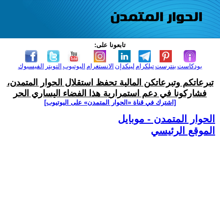
تابعونا على:
بودكاست
بنترست
تيلكرام
لينكدإن
الانستغرام
اليوتيوب
التويتر
الفيسبوك
تبرعاتكم وتبرعاتكن المالية تحفظ استقلال الحوار المتمدن،
فشاركونا في دعم استمرارية هذا الفضاء اليساري الحر
[اشترك في قناة ‫«الحوار المتمدن» على اليوتيوب]
الحوار المتمدن - موبايل
الموقع الرئيسي