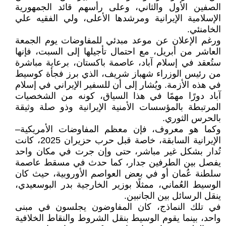
الصفين الأول والثاني، وعلى رأسهم قائد الجمهورية
الإسلامية الإيرانية ومرشدها الأعلى، ولي الفقيه علي
الخامنئي.
ورغم الإعلان عن موعد مبدئي للمفاوضات يوم الجمعة
العاشر من أبريل، مع احتمال تأجيلها إلى السبت، فإنها
ستُعقد في إسلام آباد، عاصمة باكستان، برعاية مباشرة
من رئيس الوزراء شهباز شريف، الذي برز فجأة كوسيط
في هذه الأزمة. ويُشار إلى أن للسفير الإيراني في إسلام
آباد دورًا مهمًا في هذا السياق، كونه من الشخصيات
المرتبطة بالمؤسسات الأمنية الإيرانية وذو صلة وثيقة
بالحرس الثوري.
وكما هو معروف، فإن معظم المفاوضات الأمريكية–
الإيرانية السابقة، خاصة قبل حرب حزيران 2025، كانت
تُدار بشكل غير مباشر، حتى وإن جرت في مكان واحد
يفصل بين الطرفين جدار، كما حدث في مسقط عاصمة
سلطنة عُمان أو في بعض العواصم الأوروبية، حيث كان
الوسيط العُماني، ممثلًا بوزير الخارجية بدر البوسعيدي،
ينقل الرسائل بين الجانبين.
في تلك النماذج، كان المفاوضون يجلسون في مبنى
واحد، بينما يقوم الوسيط بنقل الشروط والنقاط الخلافية