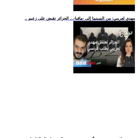
.. مهدي لعريبي: من السينما إلى -مافيا-... الجزائر تقبض على زعيم