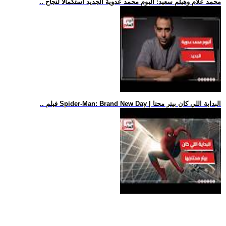
.. محمد علام وهيثم سعيد: ألبوم محمد عدوية الجديد استكمالا لنجاح
.. فيلم Spider-Man: Brand New Day | البداية اللي كان بيتر محتا