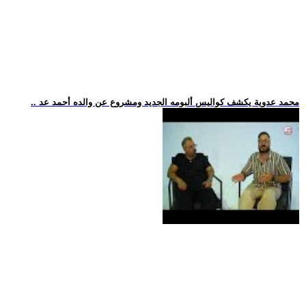
.. محمد عدوية يكشف كواليس ألبومه الجديد ومشروع عن والده أحمد عد