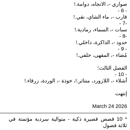
صواري -، الاتجاه، دوامة.!
- 6 -
قارب -، ماء الشاي، نقي.!
-7 -
سبات -، السماء، رمادية.!
-8 -
حدود -، الذاكرة، داخلي.!
- 9 -
مُضاء -، المقهى، خلفي.!
الفصل الثالث؛
- 10 -
أشلاء -، اللازورد، متناثر.!، خوذة -، الوردة، زرقاء.!
إنتهت
March 24 2026
—————————————————————————
* 10 قصص قصيرة ذكية - متوالية سردية مؤتمتة في
ثلاثة فصول