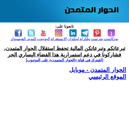
تابعونا على:
بودكاست
بنترست
تيلكرام
لينكدإن
الانستغرام
اليوتيوب
التويتر
الفيسبوك
تبرعاتكم وتبرعاتكن المالية تحفظ استقلال الحوار المتمدن،
فشاركونا في دعم استمرارية هذا الفضاء اليساري الحر
[اشترك في قناة ‫«الحوار المتمدن» على اليوتيوب]
الحوار المتمدن - موبايل
الموقع الرئيسي