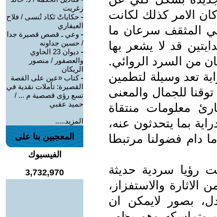
زغريت
 كان الامر كذلك لكانت
-
حكاياتْ تَكاد تُنسى / فلاح
العيفاري
تلقي المثقف سرعان ما
-
وعي ـ قصص قصيرة جدا
ايتين قد لا يشعر بها
/ حسين جداونه
-
ديوان 23 الحاوي
ان من السرد الروائي.
والعصفور / منصور
الريكان
اية تعد وسيلة لتطمين
-
كتاب «عين على القصة
القصيرة: تأملات نقدية في
توقنا للجمال والمعنى
تسع رؤى قصصية م ... /
حميد عقبي
قارئ معلومات منتقاة
اية بما يتحدثون عنه،
المزيد.....
ما دام فضولنا مرتبطا
المعجبين بنا على
الفيسبوك
ثت رؤيا سردية حديثة
3,732,970
 الاثارة والاستفزاز،
ل، بصور لايمكن ان
ب وتماسكه وهو يظهر