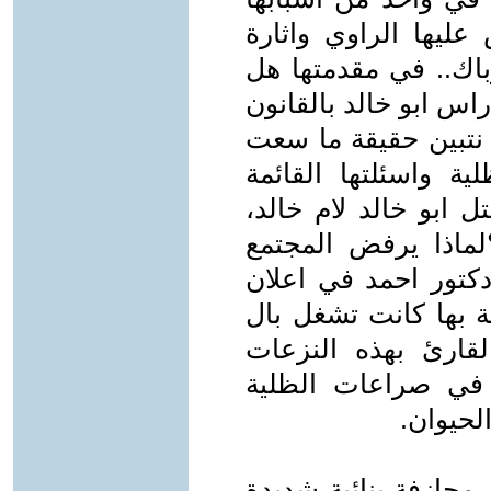
ليها الراوي واثارة
باك.. في مقدمتها هل
اس ابو خالد بالقانون
نتبين حقيقة ما سعت
ية واسئلتها القائمة
ل ابو خالد لام خالد،
؟لماذا يرفض المجتمع
كتور احمد في اعلان
ة بها كانت تشغل بال
ارئ بهذه النزعات
ة في صراعات الظلية
لحيوان.
مجازفة بنائية شديدة