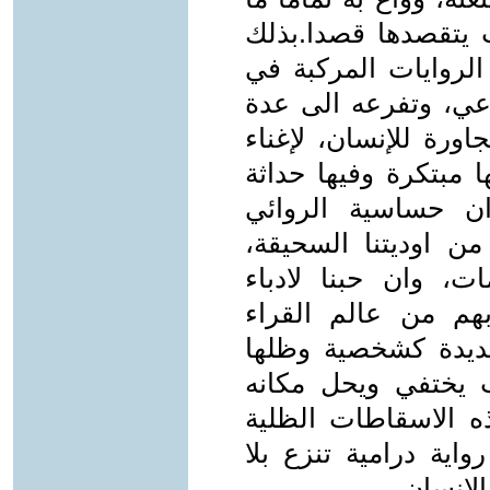
 يتقصدها قصدا.بذلك
لروايات المركبة في
ماعي، وتفرعه الى عدة
ورة للإنسان، لإغناء
ا مبتكرة وفيها حداثة
ن حساسية الروائي
من اوديتنا السحيقة،
ت، وان حبنا لادباء
م من عالم القراء
لجديدة كشخصية وظلها
 يختفي ويحل مكانه
هذه الاسقاطات الظلية
اية درامية تنزع بلا
لانسان.