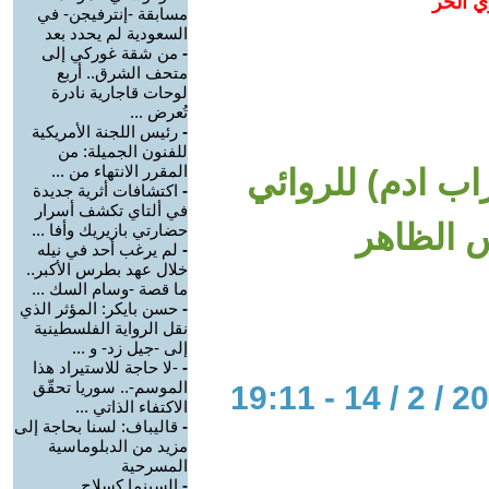
ي الحر
مسابقة -إنترفيجن- في
السعودية لم يحدد بعد
-
من شقة غوركي إلى
متحف الشرق.. أربع
لوحات قاجارية نادرة
تُعرض ...
-
رئيس اللجنة الأمريكية
للفنون الجميلة: من
المقرر الانتهاء من ...
اب ادم) للروائي
-
اكتشافات أثرية جديدة
في ألتاي تكشف أسرار
س الظاهر
حضارتي بازيريك وأفا ...
-
لم يرغب أحد في نيله
خلال عهد بطرس الأكبر..
ما قصة -وسام السك ...
-
حسن بايكر: المؤثر الذي
نقل الرواية الفلسطينية
إلى -جيل زد- و ...
-
-لا حاجة للاستيراد هذا
الموسم-.. سوريا تحقّق
الاكتفاء الذاتي ...
-
قاليباف: لسنا بحاجة إلى
مزيد من الدبلوماسية
المسرحية
-
السينما كسلاح