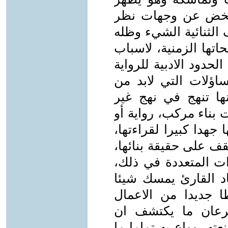
تمخض عن وجهات نظر
 الثنائية الشيء وظله
اتها الزمنية، لاسباب
حدود الادبية للرواية
ساؤلات التي لابد من
نها تنهج في نهج غير
بناء مركب، رواية أو
جهدا كبيرا لقراءتها،
قف على حقيقة بنائها،
ات المتعددة في ذلك،
كاد القارئ يمسك شيئا
 جديدا من الاعمال
سرعان ما يكتشف ان
ه، وواع به تماما ما