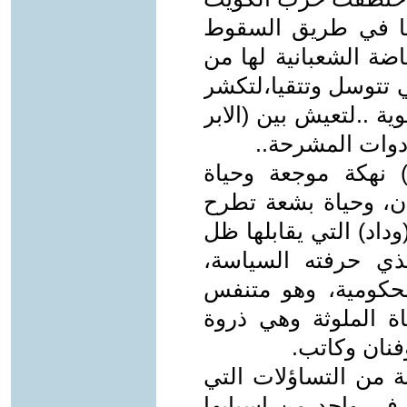
ا في طريق السقوط
اضة الشعبانية لها من
 تتوسل وتتقيا،لتكشر
وية ..لتعيش بين (الابر
ادوات المشرحة..
 نهكة موجعة وحياة
ان، وحياة بشعة تطرح
داد) التي يقابلها ظل
لذي حرفته السياسة،
حكومية، وهو متنفس
ة الملوثة وهي ذروة
فنان وكاتب.
ة من التساؤلات التي
د في واحد من اسبابها