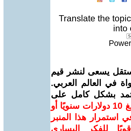
Translate the topic
into
Power
ستقل يسعى لنشر قيم
واة في العالم العربي.
عتمد بشكل كامل على
ساهم/ي معنا! بدعمكم بمبلغ 10 دولارات سنويًا أو
 استمرار هذا المنبر
ويًا للفكر اليساري