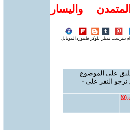
متمدن واليسار
م
بنترست
تمبلر
بلوكر
فليبورد
الموبايل
عليق على الموضوع
نرجو النقر على -
 (
0
)