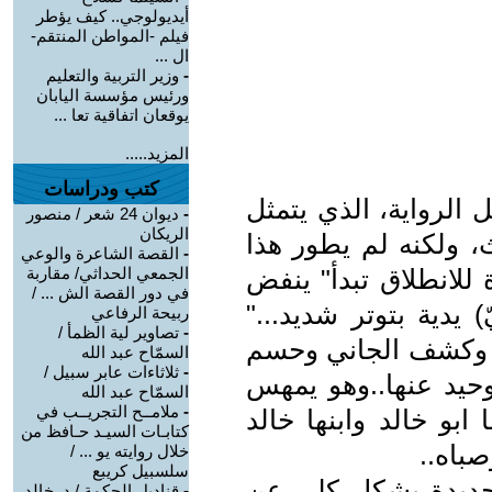
أيديولوجي.. كيف يؤطر
فيلم -المواطن المنتقم-
ال ...
-
وزير التربية والتعليم
ورئيس مؤسسة اليابان
يوقعان اتفاقية تعا ...
المزيد.....
كتب ودراسات
الرواية، الذي يتمثل
-
ديوان 24 شعر / منصور
الريكان
ولكنه لم يطور هذا
-
القصة الشاعرة والوعي
 للانطلاق تبدأ" ينفض
الجمعي الحداثي/ مقاربة
في دور القصة الش ... /
يدية بتوتر شديد..."
ربيحة الرفاعي
-
تصاوير لية الظمأ /
، وكشف الجاني وحسم
السمّاح عبد الله
-
ثلاثاءات عابر سبيل /
وحيد عنها..وهو يمهس
السمّاح عبد الله
-
ملامــح التجريــب في
ابو خالد وابنها خالد
كتابـات السيـد حـافظ من
باه..
خلال روايته يو ... /
سلسبيل كريبع
لجديدة بشكل كلي عن
-
قناديل الحكمة / د. خالد