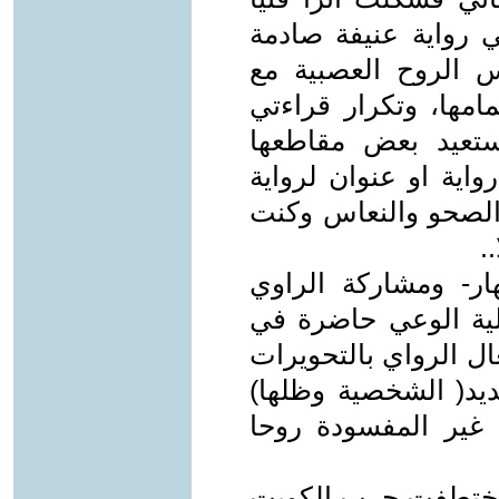
ي رواية عنيفة صادمة
س الروح العصبية مع
امها، وتكرار قراءتي
تعيد بعض مقاطعها
اية او عنوان لرواية
ن الصحو والنعاس وكنت
.
ر- ومشاركة الراوي
لية الوعي حاضرة في
ال الرواي بالتحويرات
ديد( الشخصية وظلها)
 غير المفسودة روحا
 اختطفت حرب الكويت