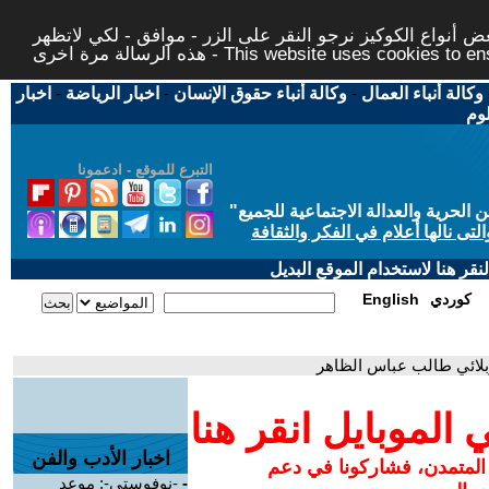
 أنواع الكوكيز نرجو النقر على الزر - موافق - لكي لاتظهر
This website uses cookies to ensure you ge
وكالة أنباء العمال
-
وكالة أنباء حقوق الإنسان
-
اخبار الرياضة
-
اخبار
لوم
التبرع للموقع - ادعمونا
حرية والعدالة الاجتماعية للجميع
"
تى نالها أعلام في الفكر والثقافة
قر هنا لاستخدام الموقع البديل
كوردي
English
ربلائي طالب عباس الظاهر
لموبايل انقر هنا
اخبار الأدب والفن
 المتمدن، فشاركونا في دعم
-
-نوفوستي-: موعد