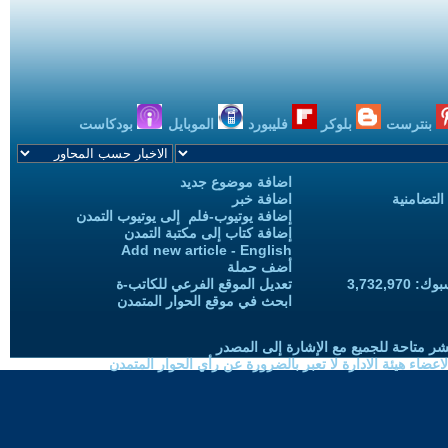
بنترست
بلوكر
فليبورد
الموبايل
بودكاست
اضافة موضوع جديد
التضامنية
اضافة خبر
إضافة يوتيوب-فلم إلى يوتيوب التمدن
إضافة كتاب إلى مكتبة التمدن
Add new article - English
أضف حملة
3,732,97
تعديل الموقع الفرعي للكاتب-ة
ابحث في موقع الحوار المتمدن
شر متاحة للجميع مع الإشارة إلى المصدر
ضاء هيئة الادارة لا تعبر بالضرورة عن رأي الحوار المتمدن