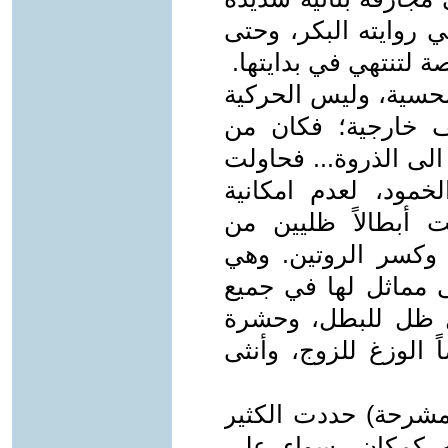
روايته البكر، وحتى
ة لتنتهي في بدايتها.
 الحسية، وليس الحركية
ف خارجية؛ فكان من
لى الذروة... فحاولت
خمود، لعدم امكانية
ت أبطالاً ظليين من
ء وكسر الروتين. وهي
ى مماثل لها في جميع
ل ظل للبطل، وحشرة
 الوزغ للزوج، وأنثى
مشرحة) حددت الكثير
ه كمكان، سواء على