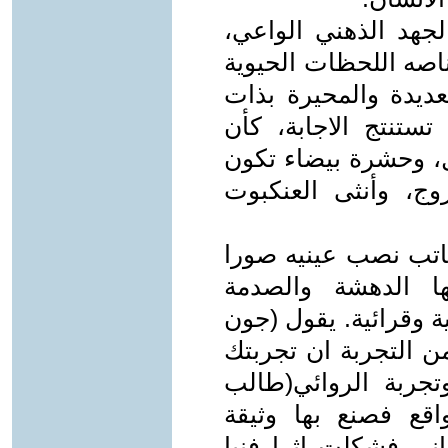
لجهد الذهني الواعي،
صه اللحظات الحيوية
عديدة والمحيرة بذات
تنتج الاجابة، كأن
، وحشرة بيضاء تكون
وج، وأنثى العنكبوت
كاتب نصب عينيه صورا
ا الدهشة والصدمة
ة وقرائية. يقول (جون
من التجربة ان تجربتك
جربة الروائي(طالب
قع فصنع بها وثيقة
ني فشكلت اثرا فنيا