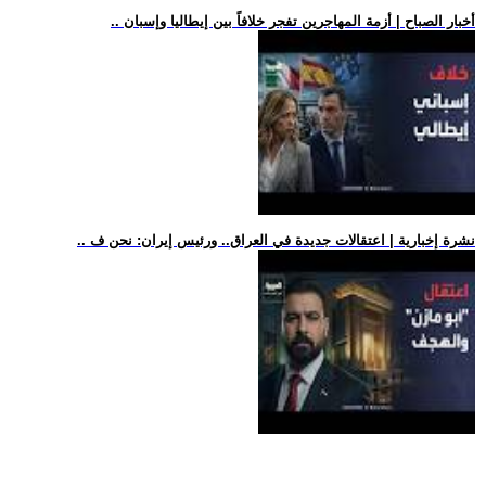
.. أخبار الصباح | أزمة المهاجرين تفجر خلافاً بين إيطاليا وإسبان
.. نشرة إخبارية | اعتقالات جديدة في العراق.. ورئيس إيران: نحن ف