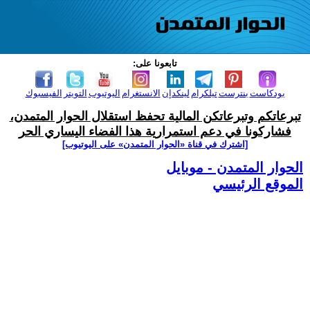
تابعونا على:
بودكاست
بنترست
تيلكرام
لينكدإن
الانستغرام
اليوتيوب
التويتر
الفيسبوك
تبرعاتكم وتبرعاتكن المالية تحفظ استقلال الحوار المتمدن،
فشاركونا في دعم استمرارية هذا الفضاء اليساري الحر
[اشترك في قناة ‫«الحوار المتمدن» على اليوتيوب]
الحوار المتمدن - موبايل
الموقع الرئيسي