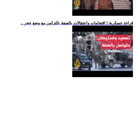
.. قراءة عسكرية | اقتحامات واعتقالات بالضفة بالتزامن مع وضع حجر