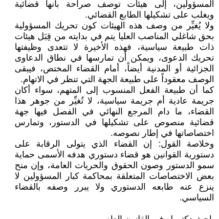
المسؤولين، إلى هيئات توصف صراحة بأنها قضائية
ويغلب على تشكيلها الطابع القضائي.
ولا يُغيِّر من وصف هذه الهيئات كون تحريك المسؤولية
بحق شاغلي المناصب العليا يتم في بدايته من قِبَل هيئات
ذات طبيعة سياسية، فهذه الأخيرة لا تتعدى وظيفتها
تحريك الدعوى، ويمكن أن تمارسها في نطاق الدعاوى
الجزائية أو المدنية أيضاً، أمام القضاء المختص، فيبقى
الوصف معقوداً على طبيعة الجهة التي تنظر في الاتهام.
كما أن طبيعة الفعل المنسوب إلى المتهم، سواء أكان
جريمة عادية أم جريمة سياسية، لا تُغيِّر من جوهر هذا
القضاء، ما دام المرجع النهائي في الفصل فيها جهة
قضائية منصوص على تشكيلها في الدستور، وتمارس
اختصاصاتها في إطار نصوصه.
وخلاصة القول: إن القضاء الذي يتولى الرقابة على
دستورية القوانين هو قضاء دستوري هدفه الأسمى حماية
سمو الدستور وصون الحقوق والحريات العامة، وإن منح
بعض الاختصاصات المتعلقة بمحاكمة كبار المسؤولين لا
ينزع عنه طابعه الدستوري ولا يبرر وصفه بالقضاء
السياسي.