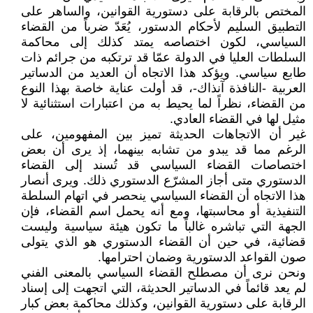
المختص بالرقابة على دستورية القوانين، والساهر على
التطبيق السليم لأحكام الدستور، يُعَدّ ضرباً من القضاء
السياسي، لكون اختصاصه يمتد كذلك إلى محاكمة
السلطات العليا في الدولة عمّا قد ترتكبه من جرائم ذات
طابع سياسي. ويؤكد هذا الاتجاه أن العديد من الدساتير
العربية -النافذة آنذاك-، قد أولت عناية خاصة بهذا النوع
من القضاء، نظراً لما يحيط به من اعتبارات استثنائية لا
مثيل لها في القضاء العادي.
غير أن الاتجاهات الحديثة تميز بين المفهومين، على
الرغم مما قد يبدو من تشابه بينهما، إذ يرى أن بعض
اختصاصات القضاء السياسي قد تُسند إلى القضاء
الدستوري متى أجاز المشرّع الدستوري ذلك. ويرى أنصار
هذا الاتجاه أن القضاء السياسي ينحصر في اتهام السلطة
التنفيذية أو محاسبتها، ومع أنه يحمل اسم القضاء، فإن
الجهة التي تباشره غالباً ما تكون هيئة سياسية وليست
قضائية، في حين أن القضاء الدستوري هو الذي يتولى
صون القواعد الدستورية وضمان احترامها.
ونحن نرى أن مصطلح القضاء السياسي بالمعنى الفني
لم يعد قائماً في الدساتير الحديثة، التي اتجهت إلى إسناد
الرقابة على دستورية القوانين، وكذلك محاكمة بعض كبار