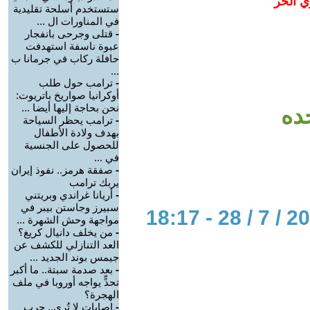
ي الحر
ستستخدم أسلحة تقليدية
في المناورات ال ...
-
قتلى وجرحى بانفجار
عبوة ناسفة استهدفت
حافلة ركاب في جرمانا ب
...
-
ترامب حول طلب
أوكرانيا صواريخ باتريوت:
نحن بحاجة إليها أيضا ...
حده
-
ترامب يحظر السياحة
بهدف ولادة الأطفال
للحصول على الجنسية
في ...
-
صفقة هرمز.. نفوذ إيران
يربك ترامب
-
أريانا غراندي وبريتني
سبيرز وجاستن بيبر في
مواجهة وحش الشهرة ...
-
من يخلف دانيال كريغ؟
العد التنازلي للكشف عن
جيمس بوند الجديد ...
-
بعد صدمة سبتة.. ما أكبر
تحدٍّ يواجه أوروبا في ملف
الهجرة؟
-
إصابات لا تُرى.. حرب