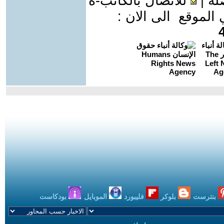
لة
|
للاتصال بالكاتب-ة
موقع الى الان :
بنترست
بلوكر
فليبورد
الموبايل
بودكاست