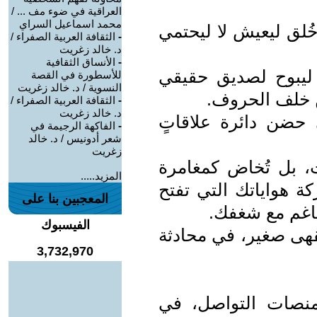
العراقية في ضوء مف ... /
محمد اسماعيل السراي
خُلق ليعيش لا ليحتمي
-
الثقافة العربية الصفراء /
د. خالد زغريت
-
الأنساق الثقافية
 ليبوح لصديق حقيقي
للأسطورة في القصة
النسوية / د. خالد زغريت
ن خلف الحروف.
-
الثقافة العربية الصفراء /
د. خالد زغريت
 حضن دائرة علاقاتٍ
-
الفاكهة الرجيمة في
شعر أدونيس / د. خالد
زغريت
ت، بل تُخاض كمغامرة
المزيد.....
ة هواياتك التي تفتح
المعجبين بنا على
تتناغم مع شغفك.
الفيسبوك
ى صغير، في محادثة
3,732,970
 منصات التواصل، في