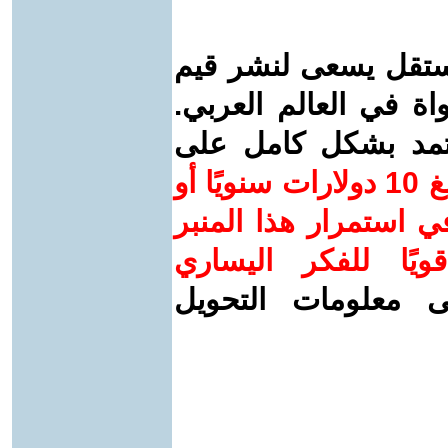
ستقل يسعى لنشر قيم
واة في العالم العربي.
عتمد بشكل كامل على
ساهم/ي معنا! بدعمكم بمبلغ 10 دولارات سنويًا أو
 استمرار هذا المنبر
ويًا للفكر اليساري
ى معلومات التحويل