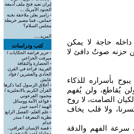
إيران تعيد فتح ملف أدمغة
الجنود الأمريك ...
-
زامير يعلن ملاحقة نخبة
حماس.. فما مصير خريطة
مجلس السلام؟
المزيد.....
داخله حاجة لا يمكن
كتب ودراسات
ضن حزنه صوتٌ دافئ لا
-
حرير فراشة الحكايات /
ميرفت الخزاعي
-
الحضارة والثقافة
العربية: قراءة في القرن
الحادي والعشرين / فؤاد
يبوح بأسراره للذكاء
عايش
-
أخلاق الرسول كما ذكرها
لن يُقاطع، ولن يُفهم
القرآن الكريم بالانجليزية /
محمود الفرعوني
كيان الصامت، لا روح
-
قواعد الأمة ووسائل
الهمة / أحمد حيدر
كسرنا، ولا قلب يخاف
-
علم العلم- الفصل الرابع
نظرية المعرفة / منذر
خدام
 سرعة الفهم والدقة
-
قصة الإنسان العراقي..
محاولة لفهم الشخصية