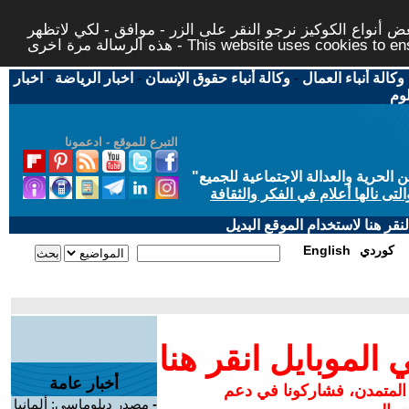
 أنواع الكوكيز نرجو النقر على الزر - موافق - لكي لاتظهر
This website uses cookies to ensure you ge
وكالة أنباء العمال
-
وكالة أنباء حقوق الإنسان
-
اخبار الرياضة
-
اخبار
لوم
التبرع للموقع - ادعمونا
حرية والعدالة الاجتماعية للجميع
"
تى نالها أعلام في الفكر والثقافة
قر هنا لاستخدام الموقع البديل
كوردي
English
لموبايل انقر هنا
أخبار عامة
 المتمدن، فشاركونا في دعم
-
مصدر دبلوماسي: ألمانيا