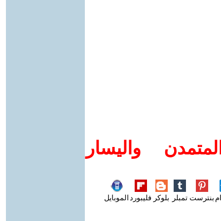
متمدن واليسار
م
بنترست
تمبلر
بلوكر
فليبورد
الموبايل