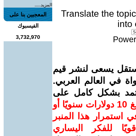
المزيد.....
Translate the topic
المعجبين بنا على
into
الفيسبوك
3,732,970
Power
ستقل يسعى لنشر قيم
واة في العالم العربي.
عتمد بشكل كامل على
ساهم/ي معنا! بدعمكم بمبلغ 10 دولارات سنويًا أو
 استمرار هذا المنبر
ويًا للفكر اليساري