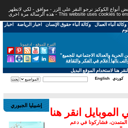
 أنواع الكوكيز نرجو النقر على الزر - موافق - لكي لاتظهر
This website uses cookies to ensure you ge
وكالة أنباء العمال
-
وكالة أنباء حقوق الإنسان
-
اخبار الرياضة
-
اخبار
لوم
التبرع للموقع - ادعمونا
حرية والعدالة الاجتماعية للجميع
"
تى نالها أعلام في الفكر والثقافة
قر هنا لاستخدام الموقع البديل
كوردي
English
إشبيليا الجبوري
لموبايل انقر هنا
 المتمدن، فشاركونا في دعم