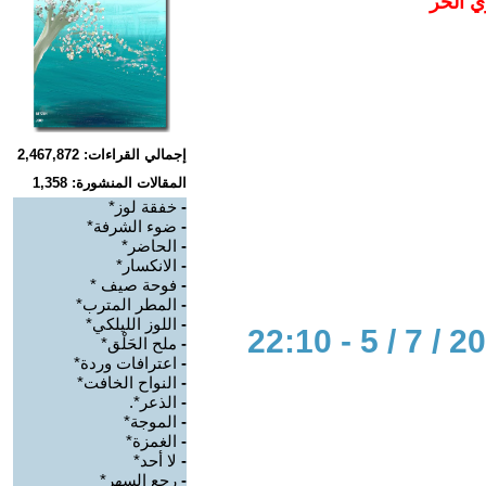
ي الحر
إجمالي القراءات: 2,467,872
المقالات المنشورة: 1,358
-
خفقة لوز*
-
ضوء الشرفة*
-
الحاضر*
-
الانكسار*
-
فوحة صيف *
-
المطر المترب*
-
اللوز الليلكي*
-
ملح الحَلْق*
-
اعترافات وردة*
-
النواح الخافت*
-
الذعر*.
-
الموجة*
-
الغمزة*
-
لا أحد*
-
رجع السهر*