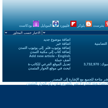
بنترست
بلوكر
فليبورد
الموبايل
بودكاست
اضافة موضوع جديد
التضامنية
اضافة خبر
إضافة يوتيوب-فلم إلى يوتيوب التمدن
إضافة كتاب إلى مكتبة التمدن
Add new article - English
أضف حملة
3,732,97
تعديل الموقع الفرعي للكاتب-ة
ابحث في موقع الحوار المتمدن
شر متاحة للجميع مع الإشارة إلى المصدر
ضاء هيئة الادارة لا تعبر بالضرورة عن رأي الحوار المتمدن