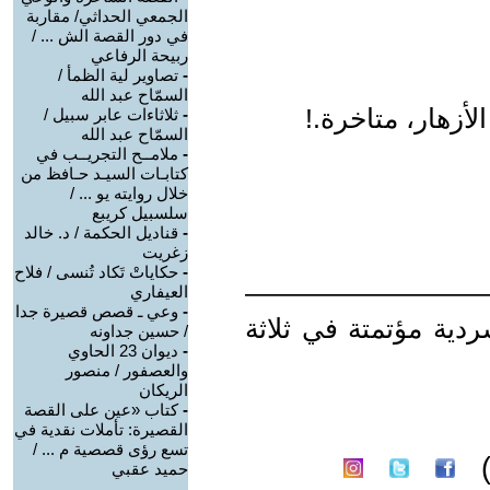
الجمعي الحداثي/ مقاربة
في دور القصة الش ... /
ربيحة الرفاعي
-
تصاوير لية الظمأ /
السمّاح عبد الله
الأزهار، متاخرة.!
-
ثلاثاءات عابر سبيل /
السمّاح عبد الله
-
ملامــح التجريــب في
كتابـات السيـد حـافظ من
خلال روايته يو ... /
سلسبيل كريبع
-
قناديل الحكمة / د. خالد
زغريت
-
حكاياتْ تَكاد تُنسى / فلاح
——————————
العيفاري
-
وعي ـ قصص قصيرة جدا
ردية مؤتمتة في ثلاثة
/ حسين جداونه
-
ديوان 23 الحاوي
والعصفور / منصور
الريكان
-
كتاب «عين على القصة
القصيرة: تأملات نقدية في
تسع رؤى قصصية م ... /
حميد عقبي