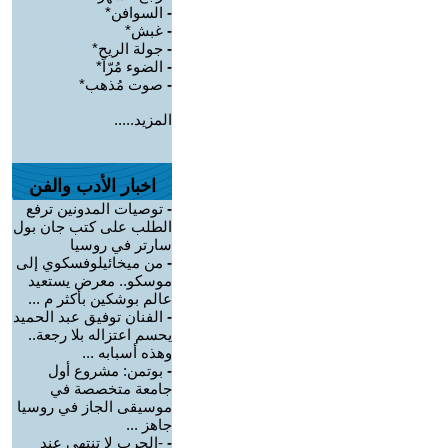
-
السوافن*
-
غبش*
-
جولة الريح*
-
الضوء مُرّاً*
-
صوت مُذهب*
المزيد.....
اخبار الأدب والفن
-
توصيات المدونين ترفع
الطلب على كتب جان بول
سارتر في روسيا
-
من ميخائيلوفسكوي إلى
موسكو.. معرض يستعيد
عالم بوشكين بأكثر م ...
-
الفنان توفيق عبد الحميد
يحسم اعتزاله بلا رجعة..
وهذه أسبابه ...
-
بوتمن: مشروع أول
جامعة متخصصة في
موسيقى الجاز في روسيا
جاهز ...
-
-الحرب لا تنتهي عند