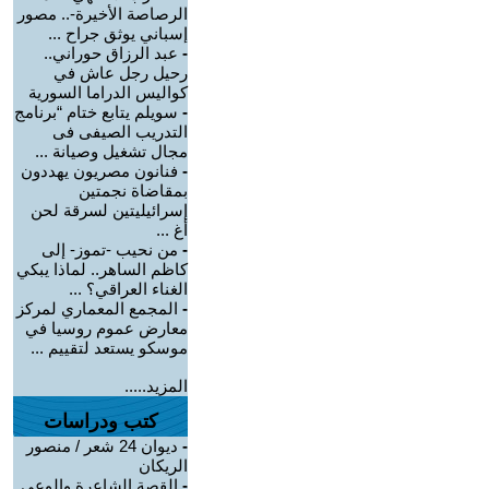
الرصاصة الأخيرة-.. مصور
إسباني يوثق جراح ...
-
عبد الرزاق حوراني..
رحيل رجل عاش في
كواليس الدراما السورية
-
سويلم يتابع ختام “برنامج
التدريب الصيفى فى
مجال تشغيل وصيانة ...
-
فنانون مصريون يهددون
بمقاضاة نجمتين
إسرائيليتين لسرقة لحن
أغ ...
-
من نحيب -تموز- إلى
كاظم الساهر.. لماذا يبكي
الغناء العراقي؟ ...
-
المجمع المعماري لمركز
معارض عموم روسيا في
موسكو يستعد لتقييم ...
المزيد.....
كتب ودراسات
-
ديوان 24 شعر / منصور
الريكان
-
القصة الشاعرة والوعي