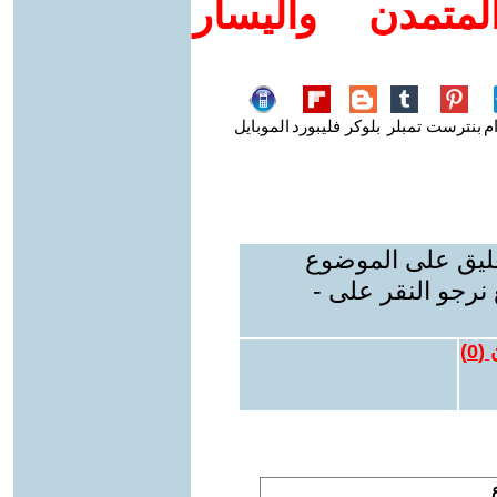
متمدن واليسار
م
بنترست
تمبلر
بلوكر
فليبورد
الموبايل
عليق على الموضوع
نرجو النقر على -
 (
0
)