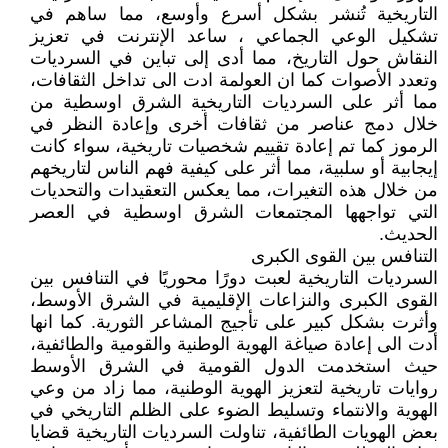
التاريخية تُنشر بشكل أسرع وأوسع، مما ساهم في
تشكيل الوعي الجماعي ، ساعد الإنترنت في تعزيز
النقاش حول التاريخ، مما أدى إلى تباين في السرديات
وتعدد الأصوات كما ان العولمة ادت الى تداخل الثقافات،
مما أثر على السرديات التاريخية الشرق اوسطية من
خلال دمج عناصر من ثقافات أخرى وإعادة النظر في
الرموز كما تم إعادة تقييم شخصيات تاريخية، سواء كانت
إيجابية أو سلبية، مما أثر على كيفية فهم الناس لتاريخهم
من خلال هذه التغيرات، مما يعكس التعقيدات والتحديات
التي تواجهها المجتمعات الشرق اوسطية في العصر
الحديث.
التنافس بين القوى الكبرى
السرديات التاريخية لعبت دورًا محوريًا في التنافس بين
القوى الكبرى والنزاعات الإقليمية في الشرق الأوسط،
وأثرت بشكل كبير على تأجيج المشاعر الثورية. كما انها
أدت الى إعادة صياغة الهوية الوطنية والقومية والطائفية،
حيث استخدمت الدول القومية في الشرق الأوسط
روايات تاريخية لتعزيز الهوية الوطنية، مما زاد من وعي
الهوية والانتماء وتسليط الضوء على الظلم التاريخي في
بعض الهويات الطائفية، تناولت السرديات التاريخية قضايا