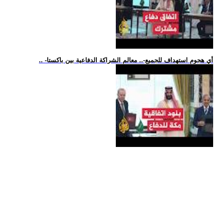
.. -أي هجوم استهداف للجميع-.. معالم الشراكة الدفاعية بين باكستا