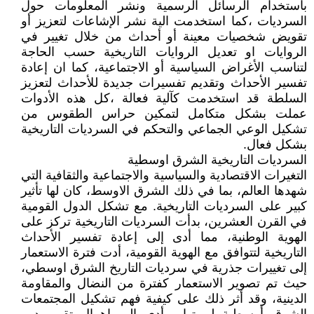
باستخدام الرسائل الرسمية ونشر المعلومات حول
السرديات ،كما استخدمت الية نشر الإشاعات لتعزيز أو
تقويض شخصيات معينة أو أحداث من خلال تغيير في
الروايات او تعديل الروايات التاريخية حسب الحاجة
لتناسب الأغراض السياسية أو الاجتماعية، كما ان إعادة
تفسير الأحداث وتقديم تفسيرات جديدة للأحداث لتعزيز
السلطة قد استخدمت كآلية فعالة ،كل هذه الأدوات
عملت بشكل متكامل لتمكين حراس الطقوس من
تشكيل الوعي الجماعي والتحكم في السرديات التاريخية
بشكل فعال.
السرديات التاريخية الشرق اوسطية
التغيرات الاقتصادية والسياسية والاجتماعية والثقافية التي
شهدها العالم، بما في ذلك الشرق الاوسط، كان لها تأثير
كبير على السرديات التاريخية. مع تشكل الدول القومية
في القرن العشرين، بدأت السرديات التاريخية تركز على
الهوية الوطنية، مما أدى إلى إعادة تفسير الأحداث
التاريخية لتتوافق مع الهوية القومية، أدت فترة الاستعمار
إلى تغييرات جذرية في سرديات التاريخ الشرق اوسطي،
حيث تم تصوير الاستعمار كفترة من النضال والمقاومة
الدينية، وقد أثر ذلك على كيفية فهم تشكيل المجتمعات