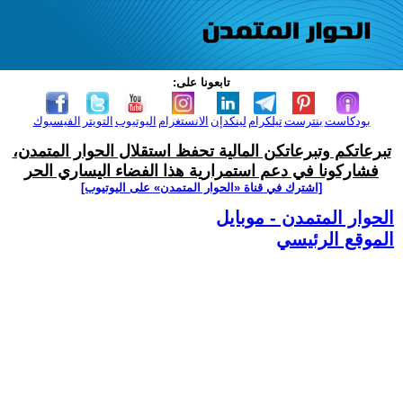
تابعونا على:
بودكاست
بنترست
تيلكرام
لينكدإن
الانستغرام
اليوتيوب
التويتر
الفيسبوك
تبرعاتكم وتبرعاتكن المالية تحفظ استقلال الحوار المتمدن،
فشاركونا في دعم استمرارية هذا الفضاء اليساري الحر
[اشترك في قناة ‫«الحوار المتمدن» على اليوتيوب]
الحوار المتمدن - موبايل
الموقع الرئيسي