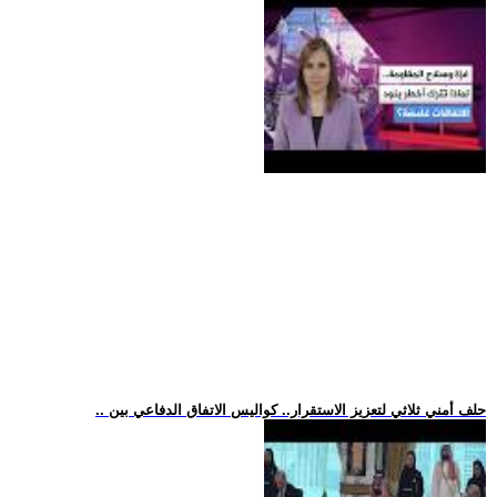
.. حلف أمني ثلاثي لتعزيز الاستقرار.. كواليس الاتفاق الدفاعي بين