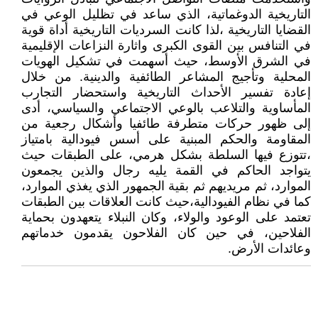
التاريخية الدوغماتية، الذي ساعد في تظليل الوعي في
القضايا التاريخية ،لذا كانت السرديات التاريخية أداة قوية
في التنافس بين القوى الكبرى واثارة النزاعات الإقليمية
في الشرق الأوسط، حيث أسهمت في تشكيل الهويات
المحلية وتأجيج المشاعر الطائفية والدينية. من خلال
إعادة تفسير الأحداث التاريخية واستحضار التجارب
المأساوية والتلاعب بالوعي الاجتماعي والسياسي، أدى
إلى ظهور حركات متطرفة طائفيا وأشكال رجعية من
المقاومة والحكم المبنية على أسس فيودالية بامتياز
،تتوزع فيها السلطة بشكل هرمي، على الطبقات حيث
يتواجد الحاكم في القمة يليه رجال والذين يجمعون
الموارد، ثم مريديهم ثم بقية الجمهور الذي يغذي الموارد،
كما في نظام الفيودالية،حيث كانت العلاقات بين الطبقات
تعتمد على الوعود والولاء، وكان النبلاء يتعهدون بحماية
الفلاحين، في حين كان الفلاحون يقدمون خدماتهم
وعائدات الأرض.