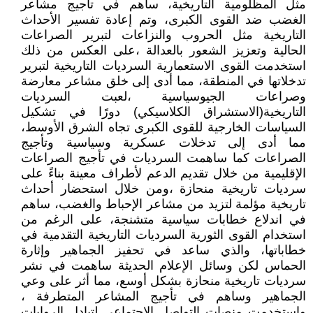
مثل المظلومية التاريخية، ساهم في تأجيج مشاعر
الغضب ضد القوى الكبرى، وتم إعادة تفسير الأحداث
التاريخية مثل الحروب والنزاعات لتبرير الصراعات
الحالية وتعزيز الشعور بالعدالة ،على العكس من ذلك
استخدمت القوى الاستعمارية السرديات التاريخية لتبرير
تدخلاتها في المنطقة، مما أدى إلى خلق مشاعر معارضة
وصراعات الجيوسياسية ،لعبت السرديات
التاريخية(الاستشراق الكلاسيكي) دورًا في تشكيل
السياسات الخارجية للقوى الكبرى تجاه الشرق الأوسط،
مما أدى إلى تدخلات عسكرية وسياسية وتأجيج
الصراعات كما ساهمت السرديات في تأجيج الصراعات
الإقليمية من خلال تقديم الدعم لأطراف معينة بناءً على
سرديات تاريخية منحازة ،ومن خلال استحضار أحداث
تاريخية مؤلمة لتزيد من مشاعر الإحباط والغضب، ساهم
في اندلاع خطابات سياسية متشنجة، على الرغم من
استخدام القوى الثورية السرديات التاريخية التقدمية في
خطاباتها، والذي ساعد في تحفيز الجماهير وإثارة
الحماس لكن وسائل الإعلام الحديثة ساهمت في نشر
سرديات تاريخية منحازة بشكل أوسع، مما أثر على وعي
الجماهير وساهم في تأجيج المشاعر المتطرفة ،
واستخدمت منصات التواصل الاجتماعي لتبادل الروايات