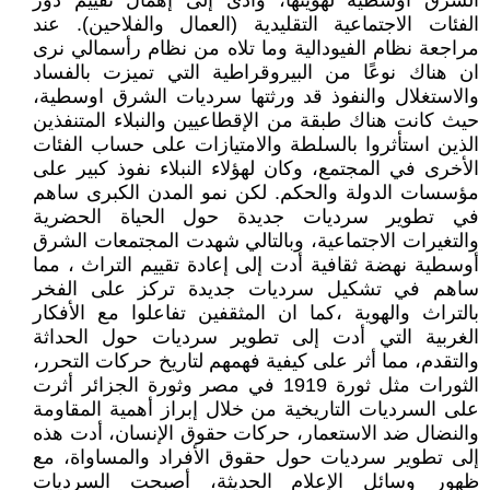
الشرق أوسطية لهويتها، وأدى إلى إهمال تقييم دور
الفئات الاجتماعية التقليدية (العمال والفلاحين). عند
مراجعة نظام الفيودالية وما تلاه من نظام رأسمالي نرى
ان هناك نوعًا من البيروقراطية التي تميزت بالفساد
والاستغلال والنفوذ قد ورثتها سرديات الشرق اوسطية،
حيث كانت هناك طبقة من الإقطاعيين والنبلاء المتنفذين
الذين استأثروا بالسلطة والامتيازات على حساب الفئات
الأخرى في المجتمع، وكان لهؤلاء النبلاء نفوذ كبير على
مؤسسات الدولة والحكم. لكن نمو المدن الكبرى ساهم
في تطوير سرديات جديدة حول الحياة الحضرية
والتغيرات الاجتماعية، وبالتالي شهدت المجتمعات الشرق
أوسطية نهضة ثقافية أدت إلى إعادة تقييم التراث ، مما
ساهم في تشكيل سرديات جديدة تركز على الفخر
بالتراث والهوية ،كما ان المثقفين تفاعلوا مع الأفكار
الغربية التي أدت إلى تطوير سرديات حول الحداثة
والتقدم، مما أثر على كيفية فهمهم لتاريخ حركات التحرر،
الثورات مثل ثورة 1919 في مصر وثورة الجزائر أثرت
على السرديات التاريخية من خلال إبراز أهمية المقاومة
والنضال ضد الاستعمار، حركات حقوق الإنسان، أدت هذه
إلى تطوير سرديات حول حقوق الأفراد والمساواة، مع
ظهور وسائل الإعلام الحديثة، أصبحت السرديات