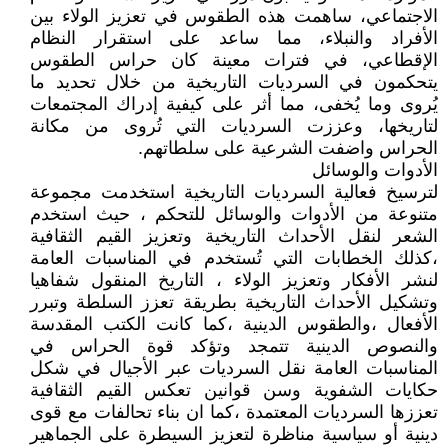
الاجتماعي، ساهمت هذه الطقوس في تعزيز الولاء بين
الأفراد والنبلاء، مما ساعد على استقرار النظام
الإقطاعي، في فترات معينة كان حراس الطقوس
يتحكمون في السرديات التاريخية من خلال تحديد ما
يُروى وما يُخفى، مما أثر على كيفية إدراك المجتمعات
لتاريخها، وعززت السرديات التي تُروى من مكانة
الحراس واضفت الشرعية على سلطاتهم.
الأدوات والوسائل
لترسيخ فعالية السرديات التاريخية استخدمت مجموعة
متنوعة من الأدوات والوسائل للتحكم ، حيث استخدم
الشعر لنقل الأحداث التاريخية وتعزيز القيم الثقافية
،كذلك الخطابات التي تُستخدم في المناسبات العامة
لنشر الأفكار وتعزيز الولاء ، التاريخ المنقول شفاهيا
وتشكيل الأحداث التاريخية بطريقة تعزز السلطة وتبرر
الأفعال ،والطقوس الدينية ،كما كانت الكتب المقدسة
والنصوص الدينية تتمجد وتؤكد قوة الحراس في
المناسبات العامة نقل السرديات عبر الأجيال في شكل
حكايات الشفوية وسن قوانين تعكس القيم الثقافية
تعززها السرديات المعتمدة ،كما ان بناء تحالفات مع قوى
دينية أو سياسية مناظرة لتعزيز السيطرة على الجماهير