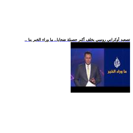
.. تصعيد أوكراني روسي يخلف أكبر حصيلة ضحايا.. ما وراء الخبر ينا