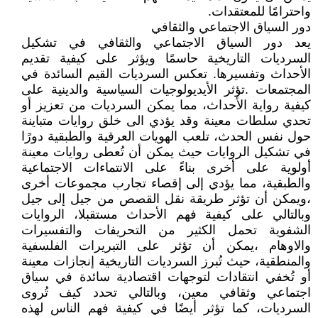
واحترامًا للمعتقدات.
دور السياق الاجتماعي والثقافي
يعد دور السياق الاجتماعي والثقافي في تشكيل
السرديات التاريخية حاسمًا ويؤثر على كيفية تقديم
الأحداث وتفسيرها. تعكس السرديات القيم السائدة في
المجتمعات .تؤثر الأيديولوجيات السياسية والدينية على
كيفية رواية الأحداث، مما يمكن السرديات من تعزيز أو
تحدي سلطات معينة وقد يؤدي الى خلق روايات متباينة
حول نفس الحدث، تلعب الهويات العرقية والطبقية دورًا
في تشكيل الروايات حيث يمكن أن تُعطى روايات معينة
أولوية على أخرى بناءً على الانتماءات الاجتماعية
والطبقية، مما يؤدي إلى إقصاء تجارب مجموعات أخرى
،ويمكن أن تؤثر طريقة نقل القصص من جيل إلى جيل
وبالتالي على كيفية فهم الأحداث مستقبلا، الروايات
الشفوية تحمل الكثير من التحريفات والتفسيرات
والاوهام ،يمكن أن تؤثر على التبريرات الفلسفية
والمنطقية، حيث تُبرز السرديات التاريخية إنجازات معينة
أو تُخفي انتقادات لتوجهات اقتصادية سائدة في سياق
اجتماعي وثقافي معين، وبالتالي تحدد كيف تُروى
السرديات، كما تؤثر أيضًا في كيفية فهم الناس لهذه