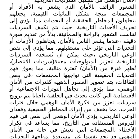
الأمان الوهمي في تشكيل السرديات التاريخية
الشعور الزائف بالأمان الذي يشعر به الأفراد أو
المجتمعات نتيجة تشكل الثنائيات القيمية، يجعلهم
يتجاهلون المخاطر الحقيقية أو التحديات مما يؤدي إلى
تحريف الأحداث التاريخية، حيث يتم تكييف السرديات
لتناسب الشعور بالراحة والطمأنينة، بدلاً من تقديم صورة
دقيقة ،عندما يشعر الناس بالأمان، يتجاهلون الأزمات أو
التحديات التي تؤثر على مستقبلهم، مما يؤدي إلى نقص
الوعي التاريخي ،حيث يمكن أن تُستخدم السرديات
التاريخية لتعزيز أيديولوجيات معينة(سرديات الانتصار)،
تُظهر فترة من (الأمان) كفترة مثالية، مما يعوق فهم
التحديات الحقيقية التي تواجهها المجتمعات ،في بعض
الثقافات، يتم تصوير العصور الذهبية كفترات من الأمان
الوهمي، مما يؤدي إلى تجاهل التوترات الاجتماعية أو
الاقتصادية التي كانت تحدث في الخلفية ،احيانا يتم ترويج
سرديات تعزز من فكرة الأمان الوهمي خلال فترات
الحرب، مما يخفف من إدراك المخاطر الحقيقية وفقدان
الوعي التاريخي، يؤدي الأمان الوهمي إلى نقص في فهم
الدروس المستفادة من التاريخ، مما يساعد في تكرار
الأخطاء ،المجتمعات التي تعيش في حالة من الأمان
الوهمي قد تجد نفسها غير مستعدة لمواجهة التحديات