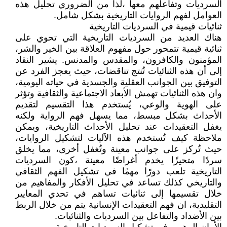
السرديات وتفاعلهم معها ،لذا من الضروري تحليل هذه
العوامل لفهم الروايات التاريخية بشكل شامل.
ثنائيات قيمية في السرديات التاريخية
هناك العديد من السرديات التاريخية التي تحوي على
ثنائية قيمية تتمحور حول مفهوم العلاقة بين الخير والشر،
المؤمنون والكافرون، والمقدس والمدنس. يشير النقاد
إلى أن هذه الثنائيات تُنتج تناقضات، حيث يعجز الفرد عن
التوفيق بين الجوانب العقلية والجسدية في حياته اليومية،
وان هذه الثنائيات تهمش الأبعاد الاجتماعية والثقافية وتؤثر
على الهوية والوعي، يُستخدم هذا التقسيم لتقديم
الأحداث بشكل مبسط، مما يسهل فهم الرواية ولكنه
يغفل التعقيدات عند تحليل الأحداث التاريخية، ويمكن
ملاحظة كيف تُستخدم هذه الآليات لتشكيل الروايات،
حيث تُركز على جوانب معينة وتُغفل أخرى، مما يخلق
سردًا متحيزًا يخدم أغراضًا معينة ،كون السرديات
التاريخية تلعب دورًا مهمًا في تشكيل الفهم الثقافي
والتاريخي كذلك تساعد في تحليل الأفكار والمفاهيم من
خلال تقسيمها إلى ثنائيات تساهم في تحدي المعايير
التقليدية، ان فهم التعقيدات الإنسانية يتم من خلال الربط
بين الأضداد والتفاعل بين السرديات والثنائيات.