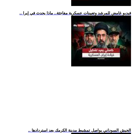
.. فيديو غامض للمرشد وتعيينات عسكرية مفاجئة.. ماذا يحدث في إيرا
.. الجيش السوداني يواصل تمشيط مدينة الكرمك بعد استردادها