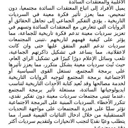
الأغلبية والمعتقدات السائدة
يميل الأفراد إلى اتباع المعتقدات السائدة مجتمعيا، دون
تمحيص، مما يعزز تأثير فكرة معينة في السرديات
التاريخية ، يؤدي التفكير الجماعي إلى تجاهل الحقائق أو
الروايات التي تتعارض مع المعتقدات السائدة وتسهم في
تعزيز سرديات معينة تدعم فكرة تاريخية للجماعة، مما
يؤثر على كيفية فهمهم لتاريخهم ،تتبنى المجتمعات
سرديات تدعم القيم المتفق عليها حتى وان كانت
لاعقلانية، مما يساعد في تشكيل ذاكرتهم الجماعية،
تلعب وسائل الإعلام دورًا كبيرًا في تشكيل الراي العام،
حيث تُبث سرديات معينة بشكل متكرر، مما يعزز تأثيرها
على برمجة المجتمع، تستغل القوى السياسية أو
الاجتماعية برمجة المجتمع لتوجيه الروايات التاريخية
لخدمة مصالحها وقد تُعيد كتابة الأحداث التاريخية لتناسب
ايديولوجياتها السائدة، مستغلة تأثير برمجة المجتمع
،عندما تتبنى مجتمعات سرديات معينة دون تفكير نقدي،
تتكرر الأخطاء .السرديات المبنية على البرمجة الاجتماعية
تؤثر سلبًا على قدرة المجتمعات على مواجهة التحديات
المستقبلية من خلال ادخال الثنائيات القيمية قسرا، مما
يتطلب وعيًا نقديًا لتجنب الانحيازات ولتقديم سرديات أكثر
دقة وموضوعية.