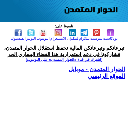
تابعونا على:
بودكاست
بنترست
تيلكرام
لينكدإن
الانستغرام
اليوتيوب
التويتر
الفيسبوك
تبرعاتكم وتبرعاتكن المالية تحفظ استقلال الحوار المتمدن،
فشاركونا في دعم استمرارية هذا الفضاء اليساري الحر
[اشترك في قناة ‫«الحوار المتمدن» على اليوتيوب]
الحوار المتمدن - موبايل
الموقع الرئيسي