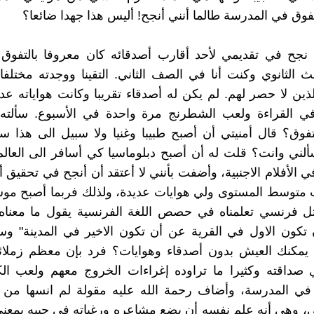
فوق في المدرسة طالما أنني أنجح! أليس هذا جهدا ضائعا؟
نجح في تقديمي لأحد أقارب أصدقائه كان معروفا بالتفوق
ث الثانوي وكنت أنا في الصف الثاني. التقينا ووجدته مختلف
ذين لا حصر لهم. لم يكن له أصدقاء تقريبا وكانت هواياته عدا
 القراءة ولعب الشطرنج مرة واحدة في الأسبوع. سألته 
فوق؟ قال أمنيتي أن أصبح طبيبا وغنيا ولا سبيل الى هذا 
ألني وانت؟ قلت له أن أصبح دبلوماسيا كي أسافر الى العال
ي الأفلام الاجنبية، وأضفت بأنني لا أعتقد أن أنجح في تحقيق أ
 متوسط المستوى ولي هوايات عديدة، ولذلك فربما أصبح موسي
ثل فرنسي تعلمناه في حصص اللغة الفرنسية يقول ما معناه 
تكون الاول في القرية عن أن تكون الاخير في المدينة" وسألت
يمكنك العيش بدون أصدقاء وهوايات؟ فرد بإن معظم زملائه
 صداقته وكثيرا ما تراوده إغراءات الخروج معهم ولعب الك
ي المدرسة، وأضاف رحمة الله عليه مقولة لم انسها من وقت
، وهي أنه علم نفسه أن يضع مشاعره ورغباته في جيبه بمعن