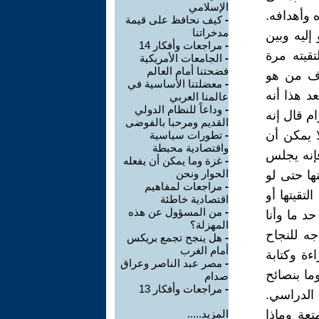
الإسلامي
 وأهدافه.
-
كيف نحافظ على قيمة
مدخراتنا
إليه وبين
-
مراجعات وأفكار 14
قيته مرة
-
الجامعات الأمريكية
فضحتنا أمام العالم
رف من هو
-
معضلتنا الأساسية في
د هذا أنه
عالمنا العربي
-
وداعاً للنظام الدولي
م قال إنه
القديم ومرحبا بالفوضى
ا يمكن أن
-
تطورات سياسية
واقتصادية محبطة
فإنه يجلس
-
غزة وما يمكن أن يفعله
الحوار ونحن
ها حتى لو
-
مراجعات لمفاهيم
تقيتها أو
اقتصادية خاطئة
-
من المسؤول عن هذه
حد ما وأنا
المهزلة؟
جه للنجاح
-
هل ينجح تجمع بريكس
أمام الغرب
ة وكتابة
-
مصر عبد الناصر وعراق
ا بنصائح
صدام
-
مراجعات وأفكار 13
 الدراسي.
عة وماذا
المزيد.....