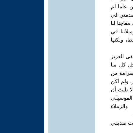
 عاما لم
صدمتي في
مفاجئا لنا
لاتنا في
، ولكنها
قي العزيز
خل كل منا
صرامة من
 ولم أكن
ا تلبث أن
 الموسيقى
الزملاء
ولت صديقي