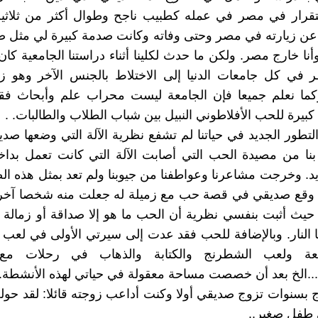
قرار في مصر في عمله كطبيب ناجح وطوال أكثر من ثلاثين
 عن زيارته في مصر وحتى وفاته وكانت صدمة كبيرة لي مثل 
نا خارج مصر. ولكن ما حدث لكلينا أثناء دراستنا الجامعية كان 
في كل جامعات الدنيا إلى الاختلاط بالجنس الآخر وهو زمي
وكما نعلم جميعا فإن الجامعة ليست محراب علم وأبحاث فقط
كبيرة للحب الأفلاطوني النبيل بين شباب الطلاب والطالبات. .
التطور الجديد في حياتنا لم تشفع نظرية الآلة التي وضعها صدي
بنا من مصيدة الحب التي أصابت الآلة التي كانت تعمل بدا
 وخرجت مشاعرنا وعواطفنا من جيوبنا ولم تعد بمثل هذه ال
 وقع صديقي في قصة حب مع زميلة له جعلت منه شخصا آخر.
حيث أثبت بنفسي نظرية أن الحب ما هو إلا صداقة أو زمالة ل
 النار. وبالإضافة للحب فقد عدت إلى سيرتي الأولى في لعب
عة ولعب الشطرنج والكتابة والذهاب في رحلات مع و
...الخ بعد أن خصصت مساحة معقولة في حياتي لهذه الأنشطة.
ج بسنوات تزوج صديقي أولا وكنت أداعب زوجته قائلا: لقد ح
 طفل صغير..