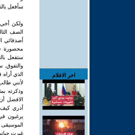
سأفعل بالت
ولكن أخي 
الصف الثال
أصدقائي ال
محصورة في
ستفعل بالت
والتفوق. س
الذي أراه ف
اخر الافلام
لأنني طالب
وذكرته بم
الافضل أن 
أدري كيف 
يرغبون في
الموسيقى ف
غيرت حياتي