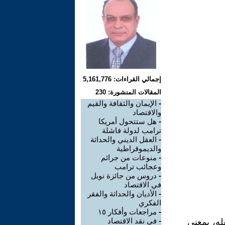
إجمالي القراءات: 5,161,776
المقالات المنشورة: 230
-
الإيمان والثقافة والقيم
والاقتصاد
-
هل ستتحول أمريكا
ترامب لدولة فاشلة
-
العقل الديني والحداثة
والديموقراطية
-
منوعات من جرائم
وعجائب ترامب
-
دروس من جائزة نوبل
في الاقتصاد
-
الأديان والحداثة والفقر
الفكري
-
مراجعات وأفكار ١٥
-
في نقد الاقتصاد
ه، بمعنى