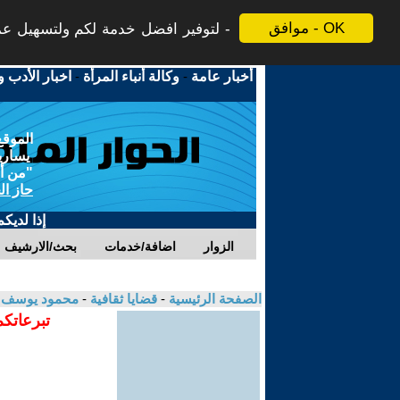
موافق - OK
لتوفير افضل خدمة لكم ولتسهيل عملي
أخبار عامة
-
وكالة أنباء المرأة
-
اخبار الأدب و
الموقع
يسارية
"من أج
حاز ال
إذا لديك
الزوار
اضافة/خدمات
بحث/الارشيف
الصفحة الرئيسية
-
قضايا ثقافية
-
محمود يوسف 
تبرعاتكم