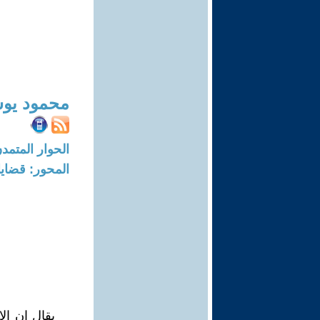
محمود يو
الحوار المتمدن-العدد: 8385 - 25
المحور: قضايا 
يقال إن ال