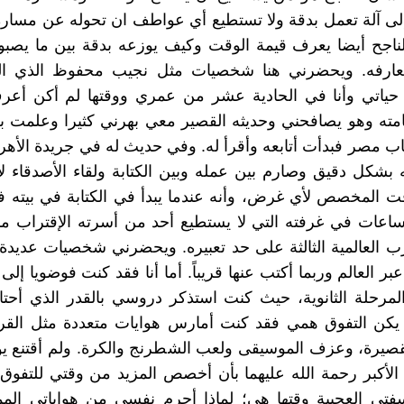
لى آلة تعمل بدقة ولا تستطيع أي عواطف ان تحوله عن مساره
لناجح أيضا يعرف قيمة الوقت وكيف يوزعه بدقة بين ما يصبو 
معارفه. ويحضرني هنا شخصيات مثل نجيب محفوظ الذي الت
حياتي وأنا في الحادية عشر من عمري ووقتها لم أكن أع
مته وهو يصافحني وحديثه القصير معي بهرني كثيرا وعلمت بع
اب مصر فبدأت أتابعه وأقرأ له. وفي حديث له في جريدة الأهرا
بشكل دقيق وصارم بين عمله وبين الكتابة ولقاء الأصدقاء ل
قت المخصص لأي غرض، وأنه عندما يبدأ في الكتابة في بيته 
ساعات في غرفته التي لا يستطيع أحد من أسرته الإقتراب من
 العالمية الثالثة على حد تعبيره. ويحضرني شخصيات عديدة ال
بر العالم وربما أكتب عنها قريباً. أما أنا فقد كنت فوضويا إلى 
لمرحلة الثانوية، حيث كنت استذكر دروسي بالقدر الذي أحتا
يكن التفوق همي فقد كنت أمارس هوايات متعددة مثل القراء
يرة، وعزف الموسيقى ولعب الشطرنج والكرة. ولم أقتنع يوم
لأكبر رحمة الله عليهما بأن أخصص المزيد من وقتي للتفوق
تي العجيبة وقتها هي؛ لماذا أحرم نفسي من هواياتي الممت