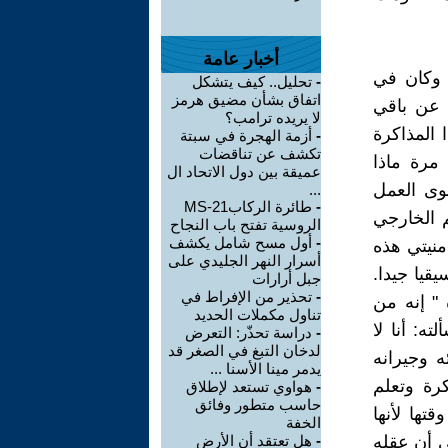
أخبار عامة
 وكان في
-
تحليل.. كيف يتشكل
اتفاق بشأن مضيق هرمز
ا عن باقي
لا يريده ترامب؟
 المذاكرة
-
أزمة الهجرة في سبتة
تكشف عن تناقضات
مرة ماذا
عميقة بين دول الاتحاد ال
سوى العمل
...
-
طائرة الركابMS-21
م الخارجي
الروسية تفتح باب النجاح
-
أول مسح شامل يكشف
منيتي هذه
أسرار النهر الجليدي على
قيا جيدا.
جبل أرارات
-
تحذير من الإفراط في
" إنه من
تناول مكملات الحديد
ه: أنا لا
-
دراسة تحذّر: التعرض
لدخان التبغ في الصغر قد
 وجيرانه
يدمر مينا الأسنا ...
رة وتعلم
-
هواوي تستعد لإطلاق
حاسب متطور وفائق
ها لأنها
الخفة
ى أن عقله
-
هل تعتقد أن الأرض