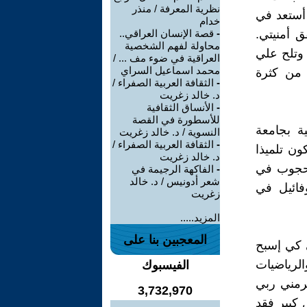
نظرية المعرفة / منذر
 أستعد في
خدام
ق أمنيتي.
-
قصة الإنسان العراقي..
محاولة لفهم الشخصية
 وتلح علي
العراقية في ضوء مف ... /
محمد اسماعيل السراي
 من كثرة
-
الثقافة العربية الصفراء /
د. خالد زغريت
-
الأنساق الثقافية
للأسطورة في القصة
ة بجامعة
النسوية / د. خالد زغريت
-
الثقافة العربية الصفراء /
ون تلميذا
د. خالد زغريت
محجوب في
-
الفاكهة الرجيمة في
شعر أدونيس / د. خالد
فائيل في
زغريت
المزيد.....
المعجبين بنا على
ي كي إسبح
الرياضيات
الفيسبوك
رمني ربي
3,732,970
 كبير فقد