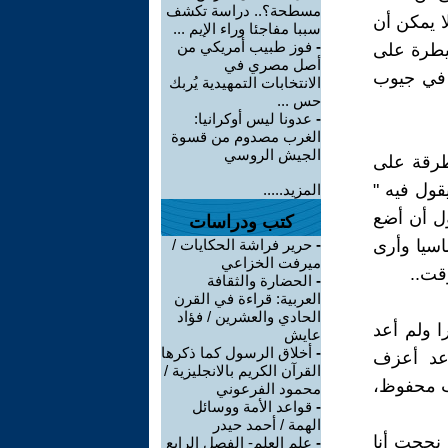
مسطحة؟.. دراسة تكشف
ا يمكن أن
سببا مفاجئا وراء الإيم ...
-
فوز طبيب أمريكي من
يطرة على
أصل مصري في
في جيوب
الانتخابات التمهيدية يُربك
حس ...
-
عدونا ليس أوكرانيا:
الغرب مصدوم من قسوة
الجيش الروسي
طرقة على
قول فيه "
المزيد.....
ل أن أضع
كتب ودراسات
سيا وأرى
-
حرير فراشة الحكايات /
ميرفت الخزاعي
قت..
-
الحضارة والثقافة
العربية: قراءة في القرن
الحادي والعشرين / فؤاد
 ولم أعد
عايش
-
أخلاق الرسول كما ذكرها
أعد أعزف
القرآن الكريم بالانجليزية /
ب محفوظ،
محمود الفرعوني
-
قواعد الأمة ووسائل
الهمة / أحمد حيدر
نجحت أنا
-
علم العلم- الفصل الرابع