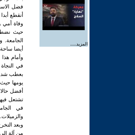
فضل الاست
أنقطع أبدا
وفاة أمي وأ
حيث نضطر 
الجامعة. 
المزيد.....
أيضا ساحة 
وأمام هذا 
في النجاة 
بعطب شديد.
يومها حيث
أفضل حالا 
تشتعل فيها
في الجام
والزميلات.
وبعد التخر
من آلة الى