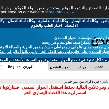
ة التصفح والنشر، الموقع يستخدم بعض أنواع الكوكيز نرجو النق
More info - المزيد
experience on our website
الفن
-
وكالة أنباء اليسار
-
وكالة أنباء العلمانية
-
وكالة أنباء العمال
-
وكا
الاقتصاد
-
اخبار الطب والعلوم
 الرئيسي لمؤسسة الحوار المتمدن
، علمانية، ديمقراطية، تطوعية وغير ربحية
ل مجتمع مدني علماني ديمقراطي حديث يضمن الحرية والعدالة الاجتم
حوار المتمدن على جائزة ابن رشد للفكر الحر والتى نالها أعلام في الفك
م مشاكل تقنية في تصفح الحوار المتمدن نرجو النقر هنا لاستخدام الموقع
كوردي
English
الاخبار
مراكز
الحوار المتمدن
بكير
- في ذكرى من غير حياتي
 وتبرعاتكن المالية تحفظ استقلال الحوار المتمدن، فشاركونا 
استمرارية هذا الفضاء اليساري الحر