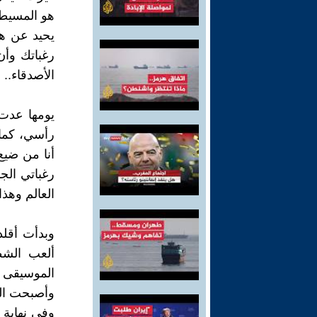
هو المسيطر
يحيد عن ه
رغباتك وأ
الأصدقاء..
يومها عدت 
رأسي، كما 
أنا من ضيع
رغباتي الج
العالم وهذ
وبدأت أقلد
ألعب الشط
الموسيقى 
وأصبحت الم
وفي نهاية 