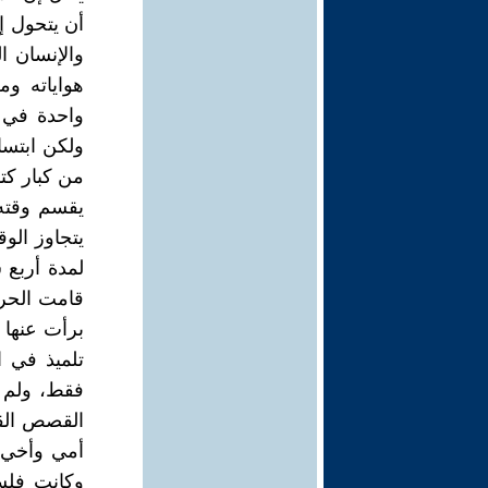
أن يتحول إ
والإنسان ا
هواياته و
واحدة في 
ولكن ابتسا
من كبار كت
يقسم وقته 
يتجاوز الو
لمدة أربع 
قامت الحرب
برأت عنها ع
تلميذ في ا
فقط، ولم 
القصص القص
أمي وأخي ا
وكانت فلسف