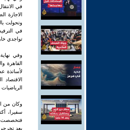
في الانتقال
الاجازة ال
وتحولت بال
في الترفي
تواجدي خارج
وفي نهاية
القاهرة وا
لأساتذة ع
الاقتصاد 
الرياضيات ..
وكان من ال
سفيرا، أكت
فتخصصت في 
بعد تخرجي 