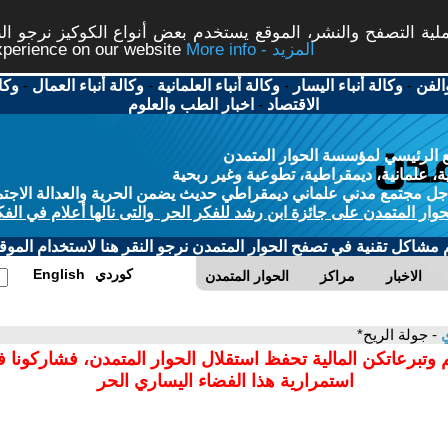
ة التصفح والنشر، الموقع يستخدم بعض أنواع الكوكيز نرجو النق
More info - المزيد
experience on our website
الفن
-
وكالة أنباء اليسار
-
وكالة أنباء العلمانية
-
وكالة أنباء العمال
-
وكا
الاقتصاد
-
اخبار الطب والعلوم
 الرئيسي لمؤسسة الحوار المتمدن
، علمانية، ديمقراطية، تطوعية وغير ربحية
ل مجتمع مدني علماني ديمقراطي حديث يضمن الحرية والعدالة الاجتم
حوار المتمدن على جائزة ابن رشد للفكر الحر والتى نالها أعلام في الفك
م مشاكل تقنية في تصفح الحوار المتمدن نرجو النقر هنا لاستخدام الموقع
كوردي
English
الاخبار
مراكز
الحوار المتمدن
ي
- جولة الريح*
 وتبرعاتكن المالية تحفظ استقلال الحوار المتمدن، فشاركونا 
استمرارية هذا الفضاء اليساري الحر