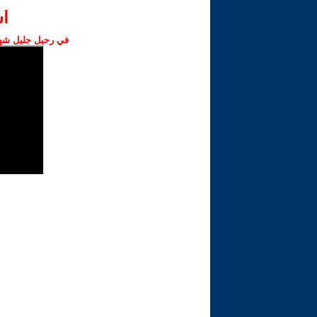
ا‫
في رحيل جليل شهبا