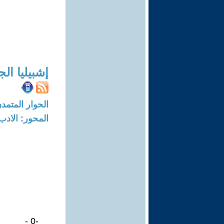
إشبيليا ال
الحوار المتمدن-العدد: 8377 - 25
المحور: الادب
-0 -