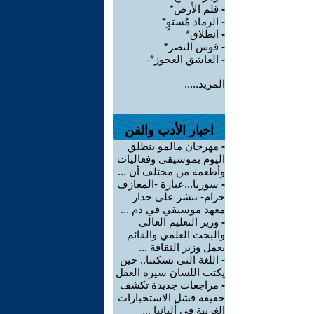
-
قلم الاْرض*
-
الرماد مُستوٍ*
-
انطلاق*
-
قوس النصر*
-
العاشق العجوز*-
المزيد.....
اخبار الأدب والفن
-
مهرجان مالمو ينطلق
اليوم بموسيقى وفعاليات
وأطعمة من مختلف أن ...
-
سوريا...عبارة -المعازف
حرام- تنشر على جدار
معهد موسيقي في دم ...
-
وزير التعليم العالي
والبحث العلمي والقائم
بعمل وزير الثقافة ...
-
اللغة التي تسكننا.. حين
يكتب اللسان سيرة العقل
-
مراجعات جديدة تكشف
حقيقة فشل الاستخبارات
الغربية في ألبانيا ...