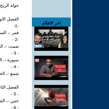
جولة الريح 
الفصل الاو
اخر الافلام
-1-
قمر -، الست
-2 -
صمت -، الن
- 3 -
سبورة -، ال
- 4 -
شمع -، الحل
الفصل الثان
- 5 -
حنين -، ال
- 6 -