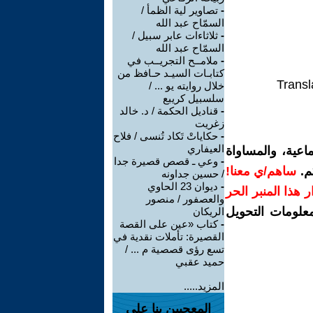
-
تصاوير لية الظمأ /
السمّاح عبد الله
-
ثلاثاءات عابر سبيل /
السمّاح عبد الله
-
ملامــح التجريــب في
كتابـات السيـد حـافظ من
Transl
خلال روايته يو ... /
سلسبيل كريبع
-
قناديل الحكمة / د. خالد
زغريت
-
حكاياتْ تَكاد تُنسى / فلاح
العيفاري
اعية، والمساواة
-
وعي ـ قصص قصيرة جدا
م.
ساهم/ي معنا!
/ حسين جداونه
-
ديوان 23 الحاوي
رار هذا المنبر الحر
والعصفور / منصور
معلومات التحويل
الريكان
-
كتاب «عين على القصة
القصيرة: تأملات نقدية في
تسع رؤى قصصية م ... /
حميد عقبي
المزيد.....
المعجبين بنا على