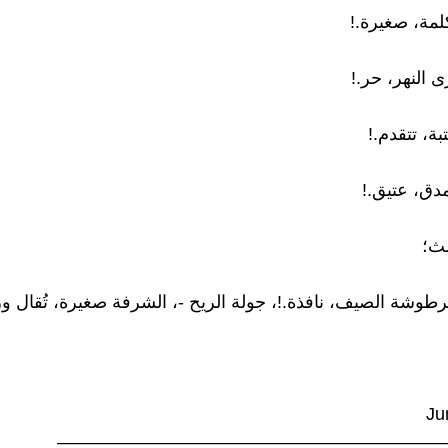
كلمة، صغيرة.!
 النهر، حر.!
بة، تتقدم.!
مدق، عتيق.!
لث؛
رطوشة الصيف، نافذة.!، جولة الريح -، الشرفة صغيرة، تُقال ور
Ju
—————————————————————