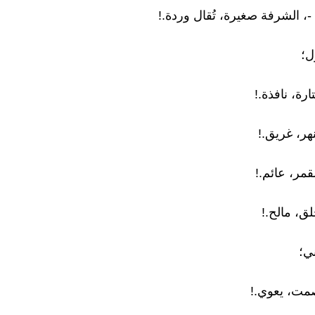
-، الشرفة صغيرة، تُقال وردة.!
ل؛
ارة، نافذة.!
هر، غريق.!
قمر، عائم.!
ق، مالح.!
ي؛
صمت، يعوي.!