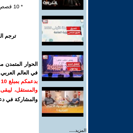
* 10 قصص قصيرة ذكية - متوالية سردية مؤتمتة في ثلاثة فصول.
ترجم ال
الحوار المتمدن م
في العالم العربي
ب
والمستقل، ليبقى ص
والمشاركة في دع
المزيد.....