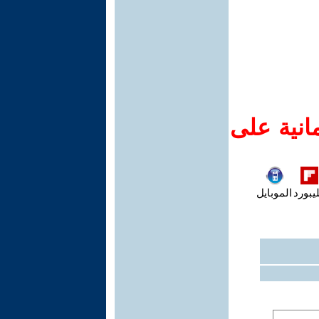
انية على
يبورد
الموبايل