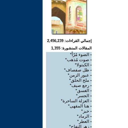
إجمالي القراءات: 2,456,239
المقالات المنشورة: 1,355
-
الضوء مُرّاً*
-
صوت مُذهب*
-
الكبتولا*
-
ظل صفصاف*
-
عبور الزمن*
-
ملح الحلق*
-
رجع صيف*
-
الغسق*
-
الجسر*
-
العزلة الساحرة*
-
هنا المقهى*
-
خبز*
-
الرماد*
-
العطر*
-
زهر التفاح*