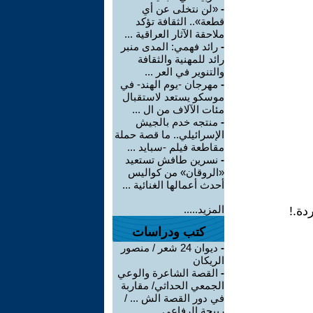
-
«لن نتخلى عن أي
قطعة».. الثقافة تؤكد
ملاحقة الآثار العراقية ...
-
رائد فهمي: المدى منبر
رائد للمهنية والثقافة
والتنوير في العر ...
-
مهرجان -يوم الهند- في
موسكو يستعد لاستقبال
مئات الآلاف من ال ...
-
منتجه خدم بالجيش
الإسرائيلي.. ما قصة حملة
مقاطعة فيلم -سبايد ...
-
نسرين طافش تستعيد
«الروقان» من كواليس
أحدث أعمالها الغنائية ...
المزيد.....
دة.!
كتب ودراسات
-
ديوان 24 شعر / منصور
الريكان
-
القصة الشاعرة والوعي
الجمعي الحداثي/ مقاربة
في دور القصة الش ... /
ربيحة الرفاعي