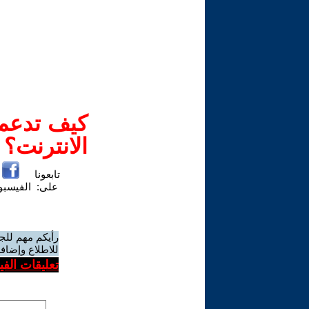
كيف تدعم-
الانترنت؟
تابعونا
على:
الفيسب
رأيكم مهم للج
للاطلاع وإضافة
تعليقات الف