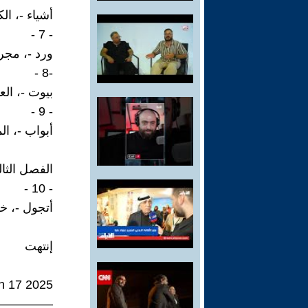
أشياء -، ال
- 7 -
ورد -، مجرى
-8 -
بيوت -، العت
- 9 -
أبواب -، ال
الفصل الثا
- 10 -
أتجول -، خ
إنتهت
n 17 2025
—————