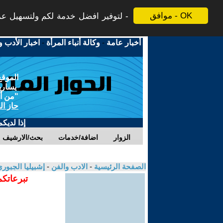
موافق - OK
لتوفير افضل خدمة لكم ولتسهيل عملي
أخبار عامة
-
وكالة أنباء المرأة
-
اخبار الأدب و
الموقع
يسارية
"من أج
حاز ال
إذا لديك
الزوار
اضافة/خدمات
بحث/الارشيف
الصفحة الرئيسية
-
الادب والفن
-
إشبيليا الجبور
تبرعاتكم