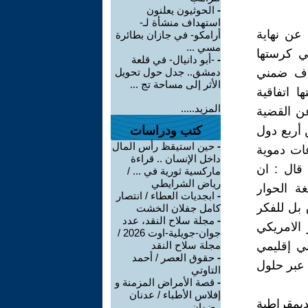
-
الحوثيون يعلنون
استهداف منشأة لـ-
 عن نهاية
أرامكو- في جازان بطائرة
مسي ...
ي كرستها
-
-أبو دانيال- في قلعة
راف ضمني
دمشق.. جدل حول تحويل
الأثر إلى مساحة تج ...
ا اتفاقية
المزيد.....
ن القضية
 أربع دول
كتب ودراسات
-
حين استيقظ رأس المال
عات دموية
داخل الإنسان .. قراءة
قال : ان
ماركسية ثورية في ... /
رياض الشرايطي
ة الحوار
-
ابجديات العطاء / انتصار
 بل للفكر
كامل جفلان الخشت
-
مجلة سلاح النقد، عدد
الامريكي
جوان-جويلية-اوت 2026 /
ني إقليمي
مجلة سلاح النقد
-
حقوق العصر / أحمد
 عبر حلول
التاوتي
-
قصة الأمراض المزمنة و
إفلاس الأطباء / عدنان
ديمقراطية
رضوان