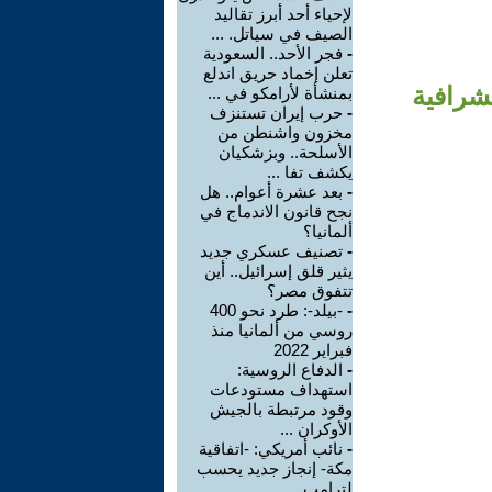
لإحياء أحد أبرز تقاليد
الصيف في سياتل. ...
-
فجر الأحد.. السعودية
تعلن إخماد حريق اندلع
شرافية
بمنشأة لأرامكو في ...
-
حرب إيران تستنزف
مخزون واشنطن من
الأسلحة.. وبزشكيان
يكشف تفا ...
-
بعد عشرة أعوام.. هل
نجح قانون الاندماج في
ألمانيا؟
-
تصنيف عسكري جديد
يثير قلق إسرائيل.. أين
تتفوق مصر؟
-
-بيلد-: طرد نحو 400
روسي من ألمانيا منذ
فبراير 2022
-
الدفاع الروسية:
استهداف مستودعات
وقود مرتبطة بالجيش
الأوكران ...
-
نائب أمريكي: -اتفاقية
مكة- إنجاز جديد يحسب
لترامب