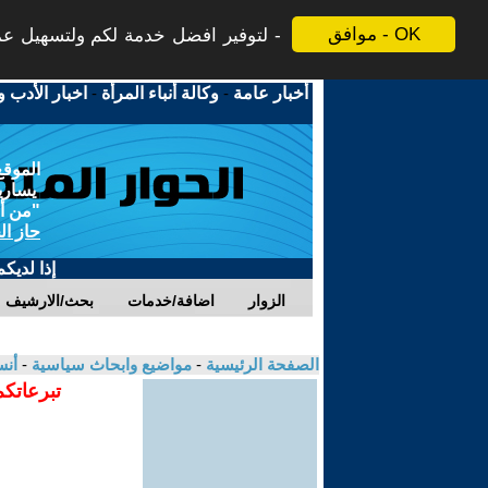
موافق - OK
لتوفير افضل خدمة لكم ولتسهيل عملي
أخبار عامة
-
وكالة أنباء المرأة
-
اخبار الأدب و
الموقع
يسارية
"من أج
حاز ال
إذا لديك
الزوار
اضافة/خدمات
بحث/الارشيف
الصفحة الرئيسية
-
مواضيع وابحاث سياسية
-
أنس
تبرعاتكم