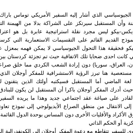
الجيوسياسي الذي أشار إليه السفير الأمريكي توماس باراك
ة وأن المستقبل سيرتكز على الشراكة بدلا من الهيمنة الت
ايكس-بيكو ليس مجرد نقلة استراتيجية عابرة بل هو اعت
موذج القديم القائم على التقسيمات الاستعمارية التي كرسته
كو فحقيقة هذا التحول الجيوسياسي لا يمكن فهمه بمعزل ع
تي كانت احدى ضحايا تلك الاتفاقية حيث تم تجزئة كردستان بين
ران، العراق، سوريا) دون إرادة الشعب الكردي مما خلق صرا
تعصية هنا تبرز الرؤية الاستشرافية للمفكر أوجلان الذي 
لغة الماضي أما المستقبل فسيكتبه أولئك الذين يتقنون لغ
حيث أدرك المفكر أوجلان باكرا أن المستقبل لن يكون للبنادق
قادر على صياغة عقد اجتماعي جديد وهذا ما يريده السفير 
إلى الانتقال من منطق الصراع الأيديولوجي إلى نموذج تعاو
الأكراد والأقليات الأخرى دون المساس بوحدة الدول القائمة
زية أو الحكم الذاتي
ى للسفير تتقاطع مع دعوة المفكر أوجلان إلى الكونفدرالية ال