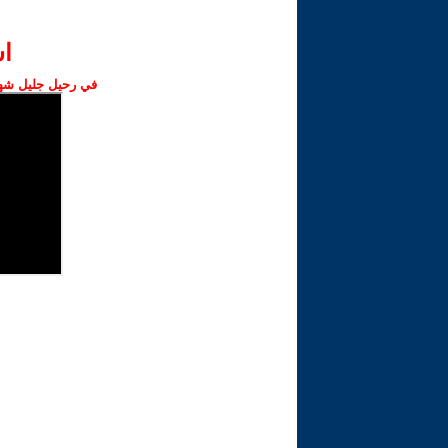
ا‫
في رحيل جليل شهبا