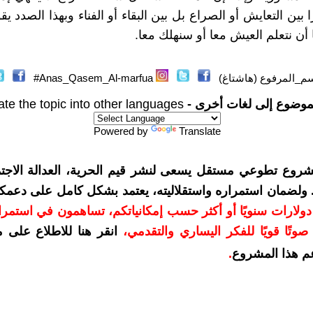
بين التعايش أو الصراع بل بين البقاء أو الفناء وبهذا الصدد ي
 أن نتعلم العيش معا أو سنهلك معا.
م_المرفوع (هاشتاغ)
Anas_Qasem_Al-marfua#
موضوع إلى لغات أخرى -
ate the topic into other languages
Powered by
Translate
شروع تطوعي مستقل يسعى لنشر قيم الحرية، العدالة الاجتم
. ولضمان استمراره واستقلاليته، يعتمد بشكل كامل على دعمك
دعمكم بمبلغ 10 دولارات سنويًا أو أكثر حسب إمكانياتكم، تساهمون في استم
وتًا قويًا للفكر اليساري والتقدمي
،
انقر هنا للاطلاع على 
م هذا المشروع
.