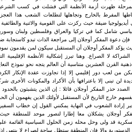
مرحلة ظهرت أزمة الأنظمة التي فشلت في كسب الشرعية
اطها المفرط بالخارج وتجاهلها لتطلعات الشعب هذا العجز 
ي أيديولوجيا ضيقة حيث ركزت على القومية والاثنية والطائفي
سي شامل كما في تركيا والعراق وفلسطين ولبنان وسوري
 فإن دعوة المفكر أوجلان إلى مراجعة الذات تبدو كاستجابة ضر
ث يؤكد المفكر أوجلان أن المستقبل سيكون لمن يقدمون نموذج
الشراكة لا الصراع. وهنا تبرز إشكالية الأنظمة الإقليمية الت
نية القرن العشرين متناسية أن العالم يتجه نحو نموذج التعا
مكن من لعب دور إقليمي إلا إذا تجاوزت عقدة الإنكار الكر
يدة لن تبنى إلا باعترافها بأن الأكراد والمكونات الأخرى شرك
ا الصدد حذر المفكر أوجلان قائلا : إن الذين يتشبثون بالحدود
سهم خارج التاريخ لأن المستقبل لأولئك الذين يفهمون أن الحري
ر إرادة الشعوب في النهاية يمكنني القول إن خطاب السفير
فكر أوجلان يشكلان معا إطارا لتصور موحد للمنطقة حي
سكرية قد ولى وحل محله زمن الحلول السياسية القائمة على
الدستورية وإلا فإن المنطقة ستظل ساحة لصراع لا ينتهي إذا