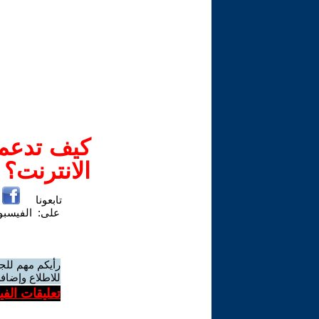
كيف تدعم-
الانترنت؟
تابعونا
على:
الفيسب
رأيكم مهم للج
للاطلاع وإضافة
تعليقات الف