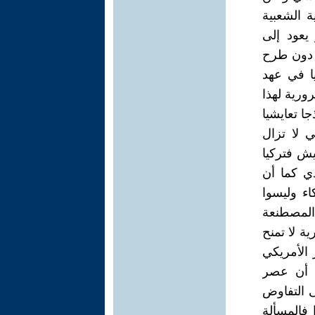
 الشعبية
يعود إلى
ة دون طرح
ا في عهد
ورية لهذا
ا تعايشيا
ي لا تزال
يش فتركيا
دي كما أن
اء وليسوا
 المصطنعة
ة لا تمنح
 الأمريكي
ث أن عصر
 التفاوض
 فالمسألة