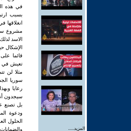
في هذه ال
بسبب ارتب
انغلاقها ف
مشروع سيا
الاسد لذلك
الإشكال حي
قائما على 
تعيش في ذه
مثلا لن تت
سوريا الجد
رعايا وبهذ
سيجدون أنف
بل تصنع عب
ودعوة الم
الحلول الع
المزيد.....
والضمانات 