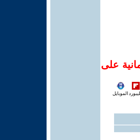
انية على
يبورد
الموبايل