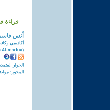
قراءة ف
أنس قاسم 
أكاديمي وكا
(Anas Qasem Al-marfua)
الحوار المتمدن-العدد: 8370 - 25
المحور: مواض