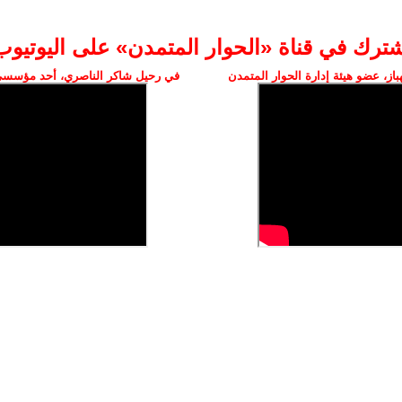
شترك في قناة «الحوار المتمدن» على اليوتيوب
ز، عضو هيئة إدارة الحوار المتمدن
في رحيل شاكر الناصري، أحد مؤسسي 