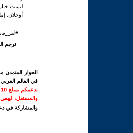
ليست خيارا 
أوجلان: إما
#أنس_قاس
ترجم ال
الحوار المتمدن م
في العالم العربي
ب
والمستقل، ليبقى ص
والمشاركة في دع