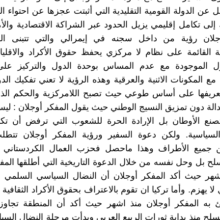
 عن الدولة القومية التقليدية التي أثبتت عجزها عن احتواء الت
 إلى تكامل إقليمي يزيل الحدود عبر الشراكة الاقتصادية والأ
جلان رؤية من داخل سجنه في إيمرالي والتي تتبنى الكو
ة القائمة على نظام لا مركزي يحفظ حقوق الأكراد والاقلي
 الموجودة مع عدم المساس بوحدة الدول والتركيز على
مع المكونات الاثنية والعرقية وهذه الرؤية لا تعني تفكيك الدو
تعريفها على أساس طوعي حيث تصبح اللامركزية والحكم الذا
دالة دون تمزيق النسيج الوطني حيث يقول المفكر أوجلان : لي
صنع الأوطان بل الإرادة الحرة للشعوب التي ترفض أن تك
 السياسية. ولكن دعوة السفير ورؤية المفكر أوجلان تتطلب
ن جميع الأطراف وهذا ماحصل فحزب العمال الكردستاني
لح بل وحل نفسه من خلال الدعوة التاريخية التي أطلقها المف
شهر حيث أكد المفكر أوجلان أن النضال السياسي السلمي ه
 لا يهزم. وأما تركيا ان تقوم بالاعتراف بحقوق الأكراد الثقافية
بئ به المفكر أوجلان منذ اشهر حيث أكد أن المنطقة تجاو
سلح منذ بداية ثورات الربيع العربي وبدأت مرحلة النضال الس