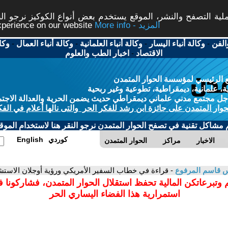
ة التصفح والنشر، الموقع يستخدم بعض أنواع الكوكيز نرجو النق
More info - المزيد
experience on our website
الفن
-
وكالة أنباء اليسار
-
وكالة أنباء العلمانية
-
وكالة أنباء العمال
-
وكا
الاقتصاد
-
اخبار الطب والعلوم
 الرئيسي لمؤسسة الحوار المتمدن
، علمانية، ديمقراطية، تطوعية وغير ربحية
ل مجتمع مدني علماني ديمقراطي حديث يضمن الحرية والعدالة الاجتم
حوار المتمدن على جائزة ابن رشد للفكر الحر والتى نالها أعلام في الفك
م مشاكل تقنية في تصفح الحوار المتمدن نرجو النقر هنا لاستخدام الموقع
كوردي
English
الاخبار
مراكز
الحوار المتمدن
 قاسم المرفوع
- قراءة في خطاب السفير الأمريكي ورؤية أوجلان الاستش
 وتبرعاتكن المالية تحفظ استقلال الحوار المتمدن، فشاركونا 
استمرارية هذا الفضاء اليساري الحر