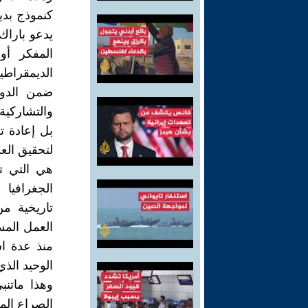
كنموذج بديل
يدعو باراك
المفكر أو
الديمقراطي
ضمن الدول
والتشاركية 
بل إعادة 
لتحقيق الع
هي التي ت
الجغرافيا
تاريخية م
العمل المس
منذ عدة ا
الوحيد الذي
وهذا ماتن
الصراع الم