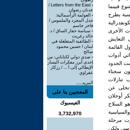
Letters from the East /
-
نوع فبينما
عدنان رضوان
منية يطرح
-
العولمة الرأسمالية:
جدل المجرد والملموس /
نفدرالية
فاخر جاسم
ات الأخرى
-
سياسة حفار الساق / د.
خالد زغريت
 التعايش
-
الطائفية المتغلغلة في
لبنان / حسين محمود
ل القائمة
صالح
تي أدوات
-
صدى دولي لكتاباتي: من
إحدى أبرز مفكرات اليسار
ست الحدود
الإيطالي إلى أ ... / رزكار
ون سجناء
عقراوي
 تنازلات
المزيد.....
 تخلى عن
المعجبين بنا على
كر أوجلان
الفيسبوك
و السلاح
 والسياسية
3,732,970
زت مرحلة
ياسي ولكن