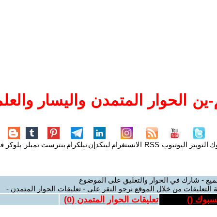
ين الحوار المتمدن واليسار والعلم
وك
التويتر
اليوتيوب
RSS
الانستغرام
لينكدإن
تيلكرام
بنترست
تمبلر
بلوكر
فل
ميع - شارك في الحوار والتعليق على الموضوع
 التعليقات من خلال الموقع نرجو النقر على - تعليقات الحوار المتمدن -
يسبوك (
)
تعليقات الحوار المتمدن (
0
)