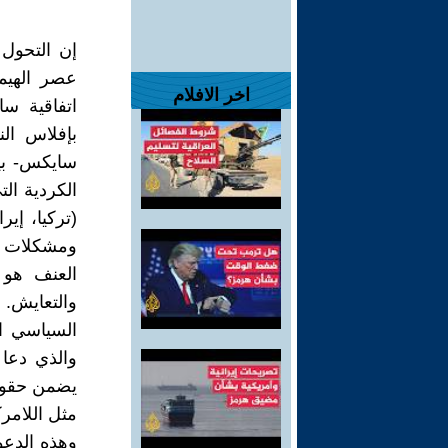
إن التحول 
عصر الهيمن
اخر الافلام
اتفاقية س
بإفلاس الن
سايكس- بي
الكردية ال
(تركيا، إي
ومشكلات مس
العنف هو 
والتعايش. 
السياسي ال
والذي دعا 
يضمن حقوق 
مثل اللامرك
وهذه الدعو