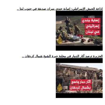
.. إذاعة الجيش الإسرائيلي: إصابة جندي بنيران صديقة في جنوب لبنا
.. الجزيرة ترصد آثار الدمار في محلية جبرة الشيخ شمال كردفان