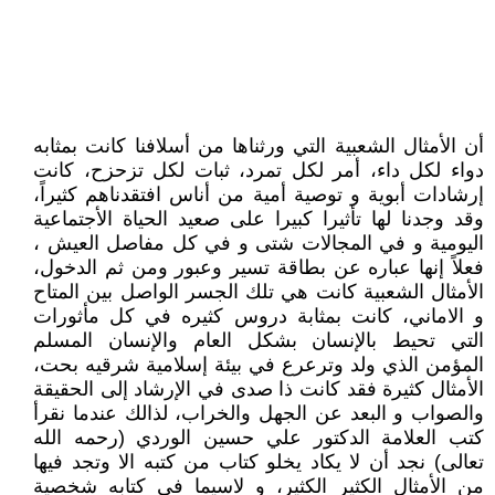
أن الأمثال الشعبية التي ورثناها من أسلافنا كانت بمثابه
دواء لكل داء، أمر لكل تمرد، ثبات لكل تزحزح، كانت
إرشادات أبوية و توصية أمية من أناس افتقدناهم كثيراً،
وقد وجدنا لها تأثيرا كبيرا على صعيد الحياة الأجتماعية
اليومية و في المجالات شتى و في كل مفاصل العيش ،
فعلاً إنها عباره عن بطاقة تسير وعبور ومن ثم الدخول،
الأمثال الشعبية كانت هي تلك الجسر الواصل بين المتاح
و الاماني، كانت بمثابة دروس كثيره في كل مأثورات
التي تحيط بالإنسان بشكل العام والإنسان المسلم
المؤمن الذي ولد وترعرع في بيئة إسلامية شرقيه بحت،
الأمثال كثيرة فقد كانت ذا صدى في الإرشاد إلى الحقيقة
والصواب و البعد عن الجهل والخراب، لذالك عندما نقرأ
كتب العلامة الدكتور علي حسين الوردي (رحمه الله
تعالى) نجد أن لا يكاد يخلو كتاب من كتبه الا وتجد فيها
من الأمثال الكثير الكثير، و لاسيما في كتابه شخصية