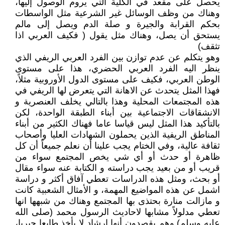
يحصل على مقعد في الكلية التي يروم الوصول إليها،
وهناك من وظف الوسائل غير الشرعية مثل الواسطات
بحكم القرابة والجيرة و صلة الدم ويصل إلى مالم
يستحق أن يصل، وهناك مثل يقول ( فكيف العربي اذا
تثقف)
وهو يتكلم عن عدم توازن بين الفرد العربي الريفي الذي
ينظر اليه الفرد العربي الحضري، هذا على مستوى
الوطن العربي، فكيف على مستوى الدول الأوروبية مثلاً،
فهذا المثل يتحدث عن الاهانة التي يتعرض لها الريفي في
هذه المجتمعات المحلية وهذا بالتالي يخلف العنصرية و
الانشقاقات الاجتماعية بين أبناء الطبقة الواحدة، لكن
بالتأكيد هذا المثل ليس قياسا عاما فهناك الكثير من أبناء
المناطق الريفية الذين يحملون الشهادات العليا وأصحاب
ثقافة عالية، وفي الختام يجب علينا أن نعلم جميعاً أن كل
ظاهرة أو حدث أو أي شي يخص المجتمع سواء من
قريب أو من بعيد يجب دراسته و الكتابة عنه سواء مقال
أو بحث، ومثل هذه الدراسات تعطي آفاق أكثر و دراسة
اشمل عن هذه المواضيع المهمة، و الأمثال الشعبية كانت
و مازالت منارة بحتذى بها المجتمع وهناك من شبهها انها
تعطي مدلولاً مشابها لاحاديث الرسول محمد (صلى الله
عليه وسلم) وهم يقصدون أنها ارشاد لا يأخذ طابعا جبريا،