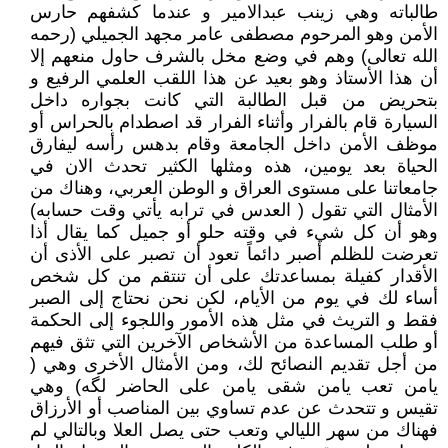
طالباته وهي زينب عبدالامير و عندما كشفهم حارس
الأمن وهو المرحوم مصطفى عامر مجهد الجميلي (رحمه
الله تعالى) وهم في وضع مخل بالشرف حاول منعهم إلا
أن هذا الأستاذ وهو بعيد عن هذا اللقب العلمي الرفيع و
بتحريض من قبل الطالبة التي كانت بجواره داخل
السيارة قام بالفرار وأثناء الفرار قد اصطدام بالحراس أو
موظف الأمن داخل الجامعة وقام بدهس رأسه ليفارق
الحياة بعد يومين، هذه ومثلها الكثير تحدث الان في
جامعاتنا على مستوى العراق و الوطن العربي، وهناك من
الأمثال التي تقول ( العدس في ترابه يأتي وقت حسابه)
وهو أن كل شيء في وقته حلو أو جميل كما يقال أذا
تعرضت للظلم أصبر دائماً تعود أن تصبر على الأذى أن
الأقدار كفيلة بمساعدتك على أن تنتقم من كل شخص
أساء لك في يوم من الأيام، لكن نحن نحتاج إلى الصبر
فقط و التريث في مثل هذه الأمور واللجوء إلى الحكمة
أو طلب المساعدة من الأشخاص الآخرين التي تثق فيهم
من أجل تقديم النصائح لك، ومن الأمثال الأخرى وهي (
يامن تعب يامن شقى يامن على الحاضر لگه) وهي
تقيس و تتحدث عن عدم تساوي بين المناصب أو الأرزاق
فهناك من سهر الليالي وتعب حتى يصل العلا وبالتالي لم