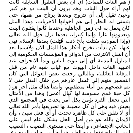
( هم البنات للممات) أي أن بعض العقول السابقة كانت
لهم آراء حول البنات وهم يرون أن البنت ذو هم كبير
وعبئ ثقيل إلى أن تتزوج وبعدها يرتاح من همها، حتى
يتسنى له النظر إلى هم أخواتها الاخريات، وهذا المثل
كان يعمل به في زمن الجاهليه وعندما كانوا يقتلون البنت
ويعدوونها عارا وإثما كبيرا،، بعدها نزل قول الله تعالى
(وإذا الموٶدة سُئلت بأيّ ذنب قُتِلت) بعدها الإسلام نهى
عنها، لكن بدأت تخرج أفكار هذا المثل الآن ولاسيما بعد
أن انتقل الانترنت من الدوائر و المؤسسات الحكومية إلى
المنازل المدنية أي إلى بيوت الناس وبدأ الانحراف عند
اغلبيه البنات داخل البيوت مع غياب شبه تام من قبل
الرقابة العائلية، وبالتالي رجعت بعض العوائل التي كان
التقصير منهم إلى غسل عارهم من خلال القتل حتى لا
يتم فضحهم بين أبناء منطقتهم، وأيضاً هناك مثل آخر هو (
كل حبة قمح مسوسة لها كيال أعمى) وهذا من الأمثال
التي تجعل الفرد يؤمن بكل أمر يحدث في المجتمع الذي
يعيش فيه وهي أن كل مصيبة لها تصريفها بأمر الله تعالى
أي لا تقلق على كل ظاهرة تحدث أو أي فعل سيئ ، وأن
الإيمان بالله هو من أصل الحل بشكل عام ليس على
الجانب الاجتماعي، و أيضاً على مستوى النصيب ، النصيب
ليس الزواج فقط ومع العلم هو أيضاً من صلب الموضوع،