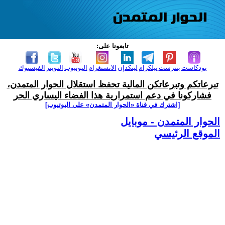
تابعونا على:
بودكاست
بنترست
تيلكرام
لينكدإن
الانستغرام
اليوتيوب
التويتر
الفيسبوك
تبرعاتكم وتبرعاتكن المالية تحفظ استقلال الحوار المتمدن،
فشاركونا في دعم استمرارية هذا الفضاء اليساري الحر
[اشترك في قناة ‫«الحوار المتمدن» على اليوتيوب]
الحوار المتمدن - موبايل
الموقع الرئيسي