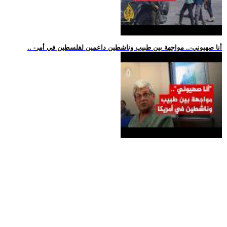
.. -أنا صهيوني-.. مواجهة بين طبيب وناشطين داعمين لفلسطين في أمر