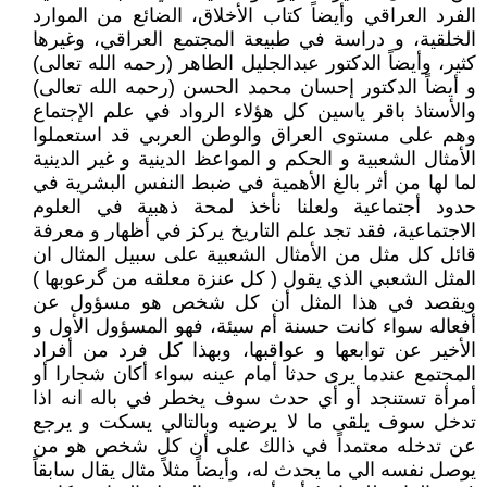
الفرد العراقي وأيضاً كتاب الأخلاق، الضائع من الموارد
الخلقية، و دراسة في طبيعة المجتمع العراقي، وغيرها
كثير، وأيضاً الدكتور عبدالجليل الطاهر (رحمه الله تعالى)
و أيضاً الدكتور إحسان محمد الحسن (رحمه الله تعالى)
والأستاذ باقر ياسين كل هؤلاء الرواد في علم الإجتماع
وهم على مستوى العراق والوطن العربي قد استعملوا
الأمثال الشعبية و الحكم و المواعظ الدينية و غير الدينية
لما لها من أثر بالغ الأهمية في ضبط النفس البشرية في
حدود أجتماعية ولعلنا نأخذ لمحة ذهبية في العلوم
الاجتماعية، فقد تجد علم التاريخ يركز في أظهار و معرفة
قائل كل مثل من الأمثال الشعبية على سبيل المثال ان
المثل الشعبي الذي يقول ( كل عنزة معلقه من گرعوبها )
ويقصد في هذا المثل أن كل شخص هو مسؤول عن
أفعاله سواء كانت حسنة أم سيئة، فهو المسؤول الأول و
الأخير عن توابعها و عواقبها، وبهذا كل فرد من أفراد
المجتمع عندما يرى حدثا أمام عينه سواء أكان شجارا أو
أمرأة تستنجد أو أي حدث سوف يخطر في باله انه اذا
تدخل سوف يلقى ما لا يرضيه وبالتالي يسكت و يرجع
عن تدخله معتمداً في ذالك على أن كل شخص هو من
يوصل نفسه الي ما يحدث له، وأيضاً مثلاً مثال يقال سابقاً