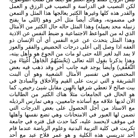
لكن النصيب في الدراسة و النصيب في الرزق و العمل
والقدر هذه كلها وغيرها الكثير يعالجها هذا المثل و التمعن
في مضمونه، وهناك أيضاً مثل أخر وهو (اللي ما يفتح
زنبيله محد يعبيله) وهذا المثل حاله حال الكثير من الأمثال
الذي له من المواعظ الاجتماعية و ضبط النفس عن الاذية
وهذا المثل يتحدث عن عزه النفس أي أن الإنسان ذو
العفه اذا وصل إلى أعلى درجات الحضيض والفقر والعوز
لا يمد اليد لغير الله حتى لو مات من الجوع هو وأهل بيته،
وهذا يذكرنا بقول الله تعالى (يَحْسَبُهُمُ الْجَاهِلُ أَغْنِيَاءَ مِنَ
التَّعَفُّفِ) وأيضاً يوجد فيه جانب أخر وقد ذهب فيه بعض
المختصين في تفسير الأمثال الشعبية وهو أن البنت
الشريفة و التي تربت على القيم والأخلاق والمبادئ في
بيت صالح لا تعطي شرفها بالهين مقابل شيئ رخيص، كما
هو الحال في الجامعات مثلاً هناك الكثير من الطالبات
الأن لديها علاقه مع أساتذه جامعيين، وهي تمارس الرذيله
مع الاستاذ من أجل الحصول على بعض الدرجات التي
تضمن لها العبور في الامتحانات وهي تضع نفسها وأهلها
في موقف لايحسد عليه، كما حدث قبل فتره في جامعة
تكريت في كلية التربية البدنية وعلوم الرياضة عندما قام
أحد تدريسي هذه الكلية و هو عمر فلاح عبد مع أحد