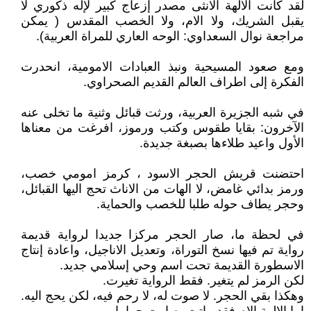
لقد كانت الآلهة الانثى مصدر إزعاج كبير لإله ذكوري لا
يقبل الشريك، ولا الام، ولا الخصب المقدس ( يمكن
مراجعة نوال السعداوي: الوحه العاري للمراة العربية).
ومع صعود المسيحية ونبذ العبادات الامومية، انحدرت
الفكرة إلى اطراف العالم القديم الصحراوي.
في شبه الجزيرة العربية، ورثت قبائل وثنية ما تخلى عنه
الآخرون: بقايا طقوس وكتب ورموز، افرغت من معناها
الأول واعيد طلاءها بصبغة جديدة.
احتضنت قريش الحجر الاسود ، كرمز امومي خصب،
ورمز بدائي غامض، لا الهات من الاناث تحج اليها القبائل،
وحجر يطاف حوله طلبا للخصب والحماية.
في لحظة ما، صار الحجر مركزا جديدا لرواية قديمة
رواية تم فيها نسخ التوراة، وتعديل الاناجيل، واعادة إنتاج
الاسطورة القديمة تحت اسم وحي إسلامي جديد.
لكن الرمز لم يتغير. فقط الرواية تغيرت.
وهكذا بقي الحجر. لا صوت له، لا رحم فيه، لكن يحج اليه.