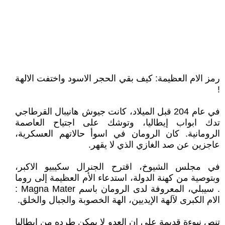
رمز الام العظيمة: كيف بقي الحجر الاسود واختفت الالهة
!
في عام 204 قبل الميلاد، كانت جيوش هانيبال القرطاجي
تدك ابواب إيطاليا، وتوشك على اجتياح العاصمة
الرومانية. كان الرومان في اسوأ حالاتهم العسكرية،
عاجزين عن صد الغازي الذي لا يقهر.
في مجلس الشيوخ، اقترح الجنرال سكيبيو الاكبر،
وبتوصية من كهنة الدولة، استدعاء الأم العظيمة إلى روما
. سيبلي، المعروفة لدى الرومان باسم Magna Mater :
الام الكبرى لآلهة الإيديين، الهة الخصوبة والجبال والخلق.
تنص نبوءة قديمة على ان العدو لا يمكن طرده من إيطاليا