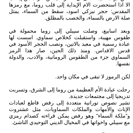
الا اذا استحضرت الام الإيداية إلى قلب روما، مع رمزها
المقدس: حجر نيزكي اسود، سقط من السماء، يمثل
صلة الارض بالسماء، والخصب بالمطلق.
وبعد اسابيع، وصلت سيبلي إلى روما محمولة في
طقوس مهيبة، واستقبلت كخلاص سماوي. اسست لها
عبادة رسمية في معبد بالاتين، ونصب الحجر الأسود في
قدس الاقداس. ومنذ ذلك الحين، صار هذا الرمز
السماوي جزء من الطقوس الرومانية، والادب، والدولة
نفسها.
لكن الرموز لا تبقى في مكان واحد.
رحلت عبادة الأم العظيمة من روما إلى الشرق، وتسربت
تدريجيا إلى مجتمعات جديدة.
تشير نصوص توراتية متعددة إلى رفض قاطع لعبادات
الإناث والأمهات والملكات السماويات، مثل عشتروت
و”ملكة السماء” وهو رفض يمكن قراءته كصدام رمزي
مع سيبلي واخواتها في المخيال الديني التوحيدي الناشئ.