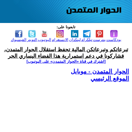
تابعونا على:
بودكاست
بنترست
تيلكرام
لينكدإن
الانستغرام
اليوتيوب
التويتر
الفيسبوك
تبرعاتكم وتبرعاتكن المالية تحفظ استقلال الحوار المتمدن،
فشاركونا في دعم استمرارية هذا الفضاء اليساري الحر
[اشترك في قناة ‫«الحوار المتمدن» على اليوتيوب]
الحوار المتمدن - موبايل
الموقع الرئيسي