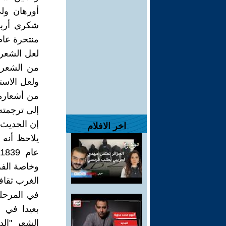
أورهان ول
شكري أربا
منتحرة عام 1987وهي في التاسعة والعشرين من 
لعل الشعر 
من الشعراء
ولعل الاست
من أشعاره 
إلى ترجمته 
إن الحديث ع
اخر الافلام
يلاحظ أنه 
وخاصة الفر
الغرب ثقاف
بعيدا في 
الشعر "الد