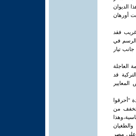
ا الديوان
بت أورهان
ر غريب فقد
الرسم في
جانب تيار
 العاجلة
لتركية قد
 المعايير
 "أحرقوا
وتخفف من
سية،وهذا
والطغيان
ي على مصر