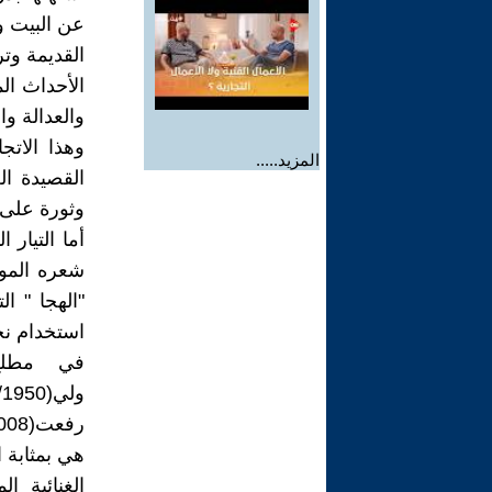
عن البيت وا
القديمة وتر
الأحداث ال
والعدالة وا
وهذا الات
المزيد.....
القصيدة ال
وثورة على أ
أما التيار
شعره الموض
"الهجا " ا
استخدام نج
في مطلع 
هي بمثابة 
الغنائية 