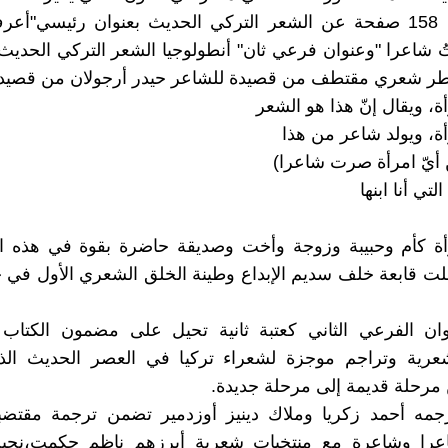
الحجم في 158 صفحة عن الشعر التركي الحديث بعنوان رئيسي"أ
 شاعرا "وعنوان فرعي ثان" أنطولوجيا الشعر التركي الحديث"
ر شعري مقتطف من قصيدة للشاعر حيدر أرجولان من قصيدة 
، ويقال إنّ هذا هو الشعر
ة، ويولد شاعر من هذا
أيّ امرأة صرت شاعرا)
التي أنا ابنها
أة كأم وحبيبة وزوجة وأخت وصديقة حاضرة بقوة في هذه الأ
لت قابعة خلف سديم الإبداع وطينة الخلق الشعري الأول في 
نوان الفرعي الثاني كعتبة ثانية تحيل على مضمون الكتاب
عرية وتراجم موجزة لشعراء تركيا في العصر الحديث الذين
مرحلة قديمة إلى مرحلة جديدة.
رجمه أحمد زكريا وملاك دينيز أوزدمير تضمن ترجمة مقتض
اعرا وشاعرة مع منتخبات شعرية أبرزهم ناظم حكمت،نج