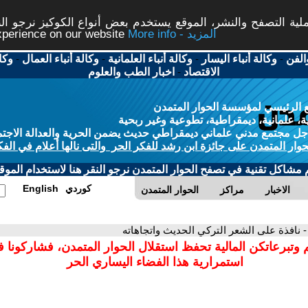
ة التصفح والنشر، الموقع يستخدم بعض أنواع الكوكيز نرجو النق
More info - المزيد
experience on our website
الفن
-
وكالة أنباء اليسار
-
وكالة أنباء العلمانية
-
وكالة أنباء العمال
-
وكا
الاقتصاد
-
اخبار الطب والعلوم
 الرئيسي لمؤسسة الحوار المتمدن
، علمانية، ديمقراطية، تطوعية وغير ربحية
ل مجتمع مدني علماني ديمقراطي حديث يضمن الحرية والعدالة الاجتم
حوار المتمدن على جائزة ابن رشد للفكر الحر والتى نالها أعلام في الفك
م مشاكل تقنية في تصفح الحوار المتمدن نرجو النقر هنا لاستخدام الموقع
كوردي
English
الاخبار
مراكز
الحوار المتمدن
- نافذة على الشعر التركي الحديث واتجاهاته
 وتبرعاتكن المالية تحفظ استقلال الحوار المتمدن، فشاركونا 
استمرارية هذا الفضاء اليساري الحر