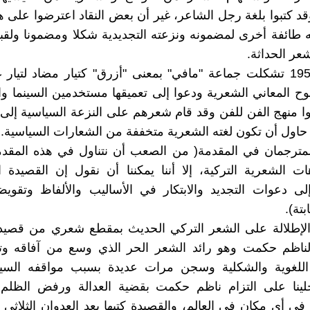
قد كتبوا بلغة رجل الشاعر، غير أن بعض النقاد اعترضوا على هذ
ته طائفة أخرى لمضمونه ونزعته التجديدية شكلا ومضمونا ولق
عر الحداثة.
في عام 1952 تشكلت جماعة "مافي" بمعنى "أزرق" كتيار مضاد لتيا
 المعاني الشعرية ودعوا إلى تعميقها مستخدمين السينما و
وا منهج الفن للفن وقد قام شعرهم على النزعة السياسية إلى 
حاول أن تكون لغته الشعرية متخففة من الشعارات السياسية.
مترجمان في المقدمة( من الصعب أن نتناول في هذه المقدمة
ات الشعرية التركية، إلا أننا يمكننا أن نقول إن القصيدة ا
ى دعوات التجديد والابتكار في الأساليب والألفاظ وتقويض
بتة).
الإطلالة على الشعر التركي الحديث بمقطع شعري من قصيدة
لناظم حكمت وهو رائد الشعر الحر الذي وسع من آفاقه 
 اللغوية والشكلية وسجن مرات عديدة بسبب مواقفه السيا
لينا على التزام ناظم حكمت بقضية العدالة ورفض الظلم 
 في أي مكان في العالم، والقصيدة كتبها بعد العدوان الثلاث