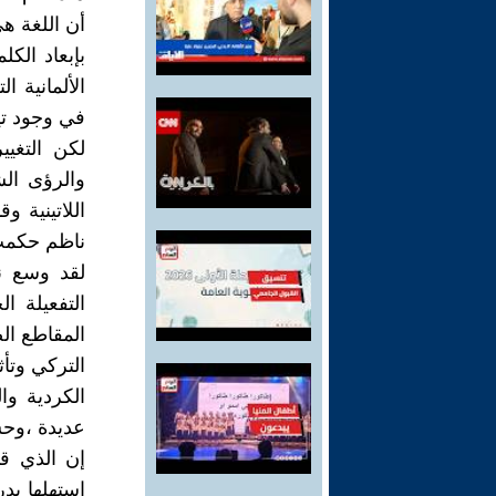
أن اللغة هي
بإبعاد الك
الألمانية ا
في وجود ت
لكن التغي
والرؤى الش
اللاتينية 
ناظم حكمت(1902/1963) ونجيب فاضل(983
لقد وسع ن
التفعيلة ا
المقاطع الص
الكردية و
عديدة ،وحسن 
إن الذي ق
استهلها بد