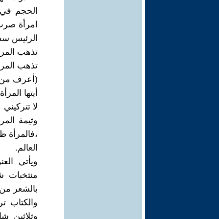
امرأة صرتُ
الرئيس سط
تذهب المرأة
تذهب المرأ
(أعرف من 
أيتها المرأة 
لا تتركيني
وثيمة المر
،فالمرأة ظ
العالم.
ويأتي الع
منتخبات ش
بالشعر من 
والكتاب ت
وثلاثين ش