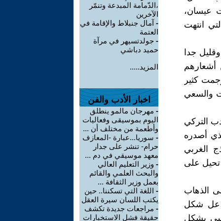
،الدّمامة المبدعة وتنمّر
ت عيسان،
الآخرين
-
آمال جنبلاط والإقامة في
تي انتهت
العتمة
-
جولدتسيهر في مرآة
حميد دباشي
وقليل جدا
ن أشعارهم
المزيد.....
رجمت كثير
ات والسعي
اخبار الأدب والفن
-
مهرجان مالمو ينطلق
اليوم بموسيقى وفعاليات
دب التركي
وأطعمة من مختلف أن ...
لذي أصدره
-
سوريا...عبارة -المعازف
حرام- تنشر على جدار
ذج الغربي
معهد موسيقي في دم ...
 تحيل على
-
وزير التعليم العالي
والبحث العلمي والقائم
بعمل وزير الثقافة ...
يجرؤ الشعراء على الذهاب
-
اللغة التي تسكننا.. حين
يكتب اللسان سيرة العقل
ظ عل شكل
-
مراجعات جديدة تكشف
ارسي بشكل
حقيقة فشل الاستخبارات