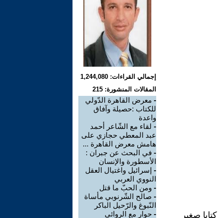
إجمالي القراءات: 1,244,080
المقالات المنشورة: 215
-
معرض القاهرة الدّولي
للكتاب :حصيلة وآفاق
واعدة
-
لقاء مع الشّاعر أحمد
عبد المعطي حجازي على
هامش معرض القاهرة ...
-
في البحث عن جبران :
الأسطورة والإنسان
-
إسرائيل واغتيال العقل
النووي العربي
-
ومن الحبّ ما قتل
-
صالح الشّرنوبي مأساة
النّبوغ والرّحيل الباكر
-
حوار مع الروائي
ت الهيئة العامة لقصور الثقافة في مصر في كانون الثاني/يناير2025 كتابا صغير