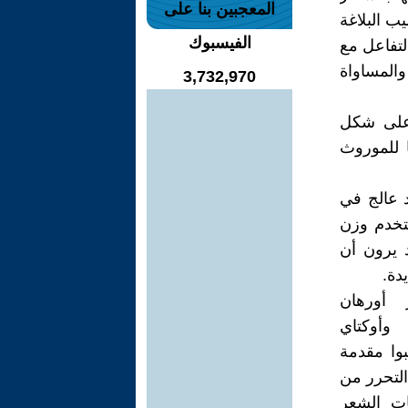
المعجبين بنا على
ب البلاغة
الفيسبوك
لتفاعل مع
والمساواة
3,732,970
 على شكل
ا للموروث
 عالج في
ستخدم وزن
د يرون أن
دة.
أورهان
ه مليح جودت(1915/2002) وأوكتاي
دروا ديوانا مشتركا "الغريب" عام 1941 وكتبوا مقدمة
التحرر من
ات الشعر