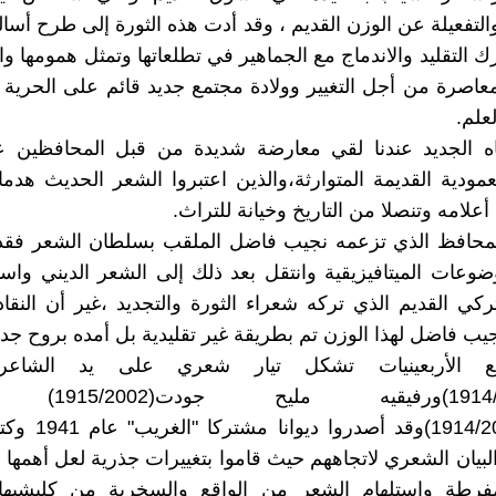
لتفعيلة عن الوزن القديم ، وقد أدت هذه الثورة إلى طرح أسالي
ك التقليد والاندماج مع الجماهير في تطلعاتها وتمثل همومها وا
معاصرة من أجل التغيير وولادة مجتمع جديد قائم على الحرية 
لعلم.
جاه الجديد عندنا لقي معارضة شديدة من قبل المحافظين
عمودية القديمة المتوارثة،والذين اعتبروا الشعر الحديث هدم
علامه وتنصلا من التاريخ وخيانة للتراث.
 المحافظ الذي تزعمه نجيب فاضل الملقب بسلطان الشعر فقد
وعات الميتافيزيقية وانتقل بعد ذلك إلى الشعر الديني وا
لتركي القديم الذي تركه شعراء الثورة والتجديد ،غير أن النقا
يب فاضل لهذا الوزن تم بطريقة غير تقليدية بل أمده بروح جدي
الأربعينيات تشكل تيار شعري على يد الشاعر 
ولي(1914/1950)ورفيقي
رفعت(1914/2008)وقد أص
البيان الشعري لاتجاههم حيث قاموا بتغييرات جذرية لعل أهمها 
المفرطة واستلهام الشعر من الواقع والسخرية من كليشيه