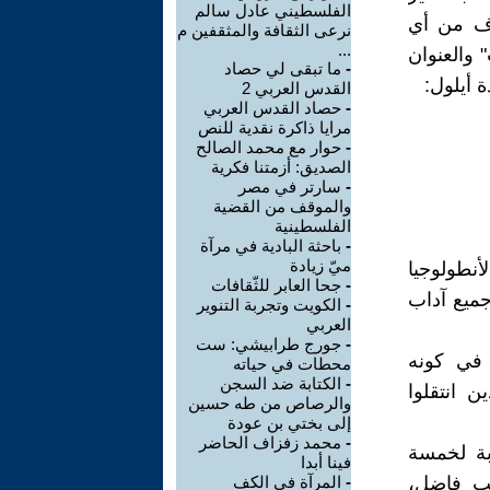
الفلسطيني عادل سالم
عرف من أي
نرعى الثقافة والمثقفين م
...
 والعنوان
-
ما تبقى لي حصاد
أيلول:
القدس العربي 2
-
حصاد القدس العربي
مرايا ذاكرة نقدية للنص
-
حوار مع محمد الصالح
الصديق: أزمتنا فكرية
-
سارتر في مصر
والموقف من القضية
الفلسطينية
-
باحثة البادية في مرآة
ميّ زيادة
نطولوجيا
-
جحا العابر للثّقافات
جميع آداب
-
الكويت وتجربة التنوير
العربي
-
جورج طرابيشي: ست
 في كونه
محطات في حياته
-
الكتابة ضد السجن
 انتقلوا
والرصاص من طه حسين
إلى بختي بن عودة
-
محمد زفزاف الحاضر
بة لخمسة
فينا أبدا
يب فاضل،
-
المرآة في الكف