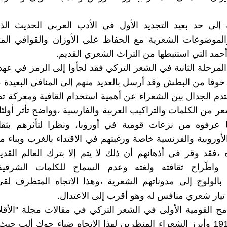
 إلى حد بعيد التجديد الأول في الأدب العربي الحديث ال
الموضوعات الشعرية مع الحفاظ على الأوزان والقوافي المت
أحمد التي استنبطها من التراث الشعري القديم.
المرحلة الثانية في الشعر التركي فقد لجأوا إلى الرمز في عه
 خوفا من البطش وقد أرسل بالعديد منهم إلى المنافي البعيدة 
تدم الجدال بين الشعراء عن أهمية استخدام القافية ومعركة تص
عر من الكلمات والتراكيب العربية والفارسية ،وواضح تأثر أولئ
ا عرفوه من نزعات قومية في أوروبا، ونظرا لتأثرهم بثقاف
أوروبية والفرنسية خاصة ورغبتهم في الاقتداء بالغرب وبناء مد
،فقد وقر في أذهانهم أن ذلك لا يتم إلا بترك العالم القدي
 واطّراح ثقافته ولغته وعدم السماح للكلمات الشرقية 
 بالولوج إلى مدوناتهم الشعرية ،وهذا الاتجاه المتطرف ل
يار شعري منافس له وهو أقرب إلى الاعتدال.
 القومية الأولى في الشعر التركي في مقالات مجلة "الأقلا
منذ عام 1910 وأبرز الشعراء المنظرين لهذا الاتجاه ضياء جوك ألب 