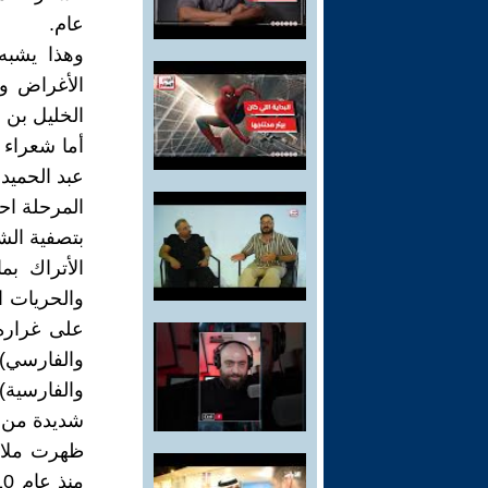
عام.
وهذا يشبه
الأغراض و
الخليل بن 
أما شعراء 
عبد الحميد
المرحلة اح
بتصفية الش
الأتراك بم
والحريات ال
على غراره 
والفارسي)
والفارسية)
شديدة من ت
ظهرت ملامح