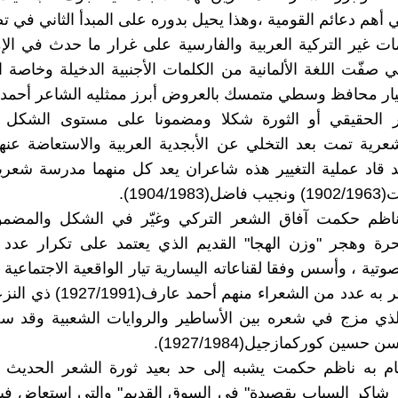
 أهم دعائم القومية ،وهذا يحيل بدوره على المبدأ الثاني في تص
لمات غير التركية العربية والفارسية على غرار ما حدث في الإ
لتي صفّت اللغة الألمانية من الكلمات الأجنبية الدخيلة وخاصة 
يار محافظ وسطي متمسك بالعروض أبرز ممثليه الشاعر أحمد
ير الحقيقي أو الثورة شكلا ومضمونا على مستوى الشكل و
عرية تمت بعد التخلي عن الأبجدية العربية والاستعاضة عنها 
وقد قاد عملية التغيير هذه شاعران يعد كل منهما مدرسة شعر
1904/1).
اظم حكمت آفاق الشعر التركي وغيّر في الشكل والمضمو
لحرة وهجر "وزن الهجا" القديم الذي يعتمد على تكرار عدد
وتية ، وأسس وفقا لقناعاته اليسارية تيار الواقعية الاجتماعية
التركي وتأثر به عدد من الشعراء منهم 
الذي مزج في شعره بين الأساطير والروايات الشعبية وقد 
حسين كوركمازجيل(1927/1984).
ام به ناظم حكمت يشبه إلى حد بعيد ثورة الشعر الحديث عن
ر شاكر السياب بقصيدة" في السوق القديم" والتي استعاض في