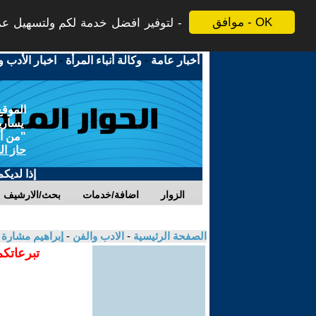
موافق - OK
لتوفير افضل خدمة لكم ولتسهيل عملي
أخبار عامة
-
وكالة أنباء المرأة
-
اخبار الأدب و
الموقع
يسارية
"من أج
حاز ال
إذا لديك
الزوار
اضافة/خدمات
بحث/الارشيف
الصفحة الرئيسية
-
الادب والفن
-
إبراهيم مشارة
تبرعاتكم