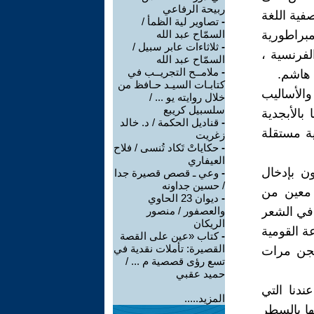
ربيحة الرفاعي
فية اللغة
-
تصاوير لية الظمأ /
مبراطورية
السمّاح عبد الله
-
ثلاثاءات عابر سبيل /
الفرنسية ،
السمّاح عبد الله
-
ملامــح التجريــب في
 هاشم.
كتابـات السيـد حـافظ من
الأساليب
خلال روايته يو ... /
سلسبيل كريبع
بالأبجدية
-
قناديل الحكمة / د. خالد
ية مستقلة
زغريت
-
حكاياتْ تَكاد تُنسى / فلاح
العيفاري
ن بإدخال
-
وعي ـ قصص قصيرة جدا
/ حسين جداونه
 معين من
-
ديوان 23 الحاوي
 في الشعر
والعصفور / منصور
الريكان
أحمد عارف(1927/1991) ذي النزعة القومية
-
كتاب «عين على القصة
القصيرة: تأملات نقدية في
سجن مرات
تسع رؤى قصصية م ... /
حميد عقبي
دنا التي
المزيد.....
ها بالسطر