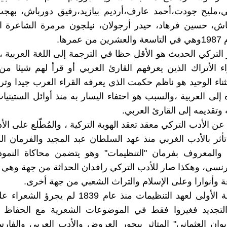
ي،مليح جودت،أحمد عارف،أرديم بيازيد،رفيق دورباش، بهج
ش، حسين فرهاد، حيدر أرجولان، نيلجون مرمرة الشاعرة ال
عمرها.
التركي الحديث هو الأقل حظا في الترجمة إلى اللغة العربية ،
 الأتراك الذين يعرفهم القارئ العربي أو قرأ لهم شيئا م
ثناء الوحيد هو ناظم حكمت الذي يعرفه القراء العرب جيدا وت
إلى العربية ،والسبب هو احتفاء اليسار به منذ أوائل الستيني
وتقديمه إلى القارئ العربي.
ن الأدب التركي معقد تعقد الهوية التركية ، والمُطّلع على الأ
تأثر بالأدب الغربي منذ عهد السلطان عبد المجيد والفرمان ا
عام 1839 والمعروف بفرمان "التنظيمات" وهو يتضمن محاكاة النمو
نسي، وهكذا صار للأدب التركي رافدان الحداثة من جهة وهي
ة وأنوارا وعلى الإسلام والتراث الشعبي من جهة أخرى.
في المرحلة الأولى لعهد التنظيمات منذ عام 1839 لم 
التجديد فغيروا فقط في الموضوعات الشعرية مع الحفا
يوان العثماني" المتاثر ببحور العروض والأدب العربي والف