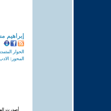
إبراهيم م
الحوار المتمدن-العدد: 8354 - 25
المحور: الادب