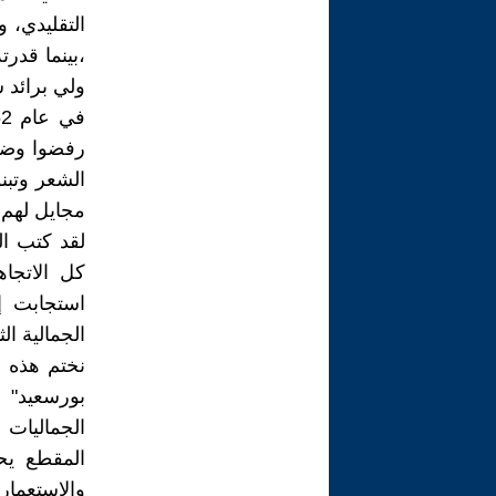
التقليدي، و
،بينما قدر
ولي برائد ش
رفضوا وضوح
الشعر وتبن
مجايل لهم 
لقد كتب ال
كل الاتجاه
استجابت إل
الجمالية الثا
نختم هذه 
بورسعيد" 
الجماليات
المقطع يح
والاستعمار