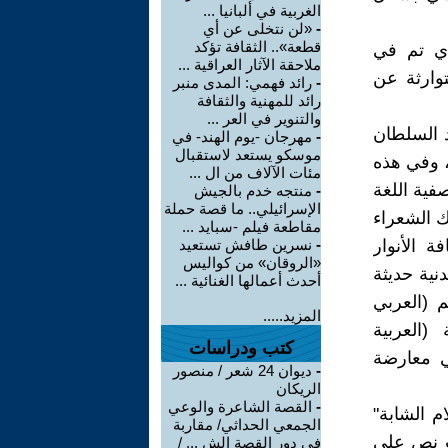
الغربية في ألبانيا ...
-
«لن نتخلى عن أي
قطعة».. الثقافة تؤكد
ذي تم في
ملاحقة الآثار العراقية ...
وارثة عن
-
رائد فهمي: المدى منبر
رائد للمهنية والثقافة
والتنوير في العر ...
د السلطان
-
مهرجان -يوم الهند- في
موسكو يستعد لاستقبال
، وفي هذه
مئات الآلاف من ال ...
فية اللغة
-
منتجه خدم بالجيش
الإسرائيلي.. ما قصة حملة
ك الشعراء
مقاطعة فيلم -سبايد ...
ة الأنوار
-
نسرين طافش تستعيد
«الروقان» من كواليس
نية حديثة
أحدث أعمالها الغنائية ...
م (العربي
المزيد.....
(العربية
كتب ودراسات
قي معارضة
-
ديوان 24 شعر / منصور
الريكان
-
القصة الشاعرة والوعي
م الشابة"
الجمعي الحداثي/ مقاربة
حيث نص على
في دور القصة الش ... /